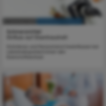
KRANKENHAUS-PHARMAZIE
21. Dezember 2025
Schmerzmittel
Einfluss auf Eisenhaushalt
Diclofenac und Paracetamol beeinflussen bei
Leberkrebspatient:innen den
Eisenstoffwechsel.