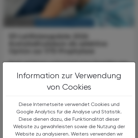
KRANKENHAUS-PHARMAZIE
10. April 2026
S3-Leitlinienupdate 2026
Acetylsalicylsäure als selektive
Option zur
VTE-Prophylaxe
Nach größeren orthopädischen Eingriffen wie
Hüft- oder Knieendoprothesen steigt das
Information zur Verwendung
Risiko für venöse Thromboembolien (VTE)
deutlich an – von tiefen Venenthrombosen
von Cookies
bis hin zu ...
Diese Internetseite verwendet Cookies und
Google Analytics für die Analyse und Statistik.
Diese dienen dazu, die Funktionalität dieser
Website zu gewährleisten sowie die Nutzung der
Website zu analysieren. Weiters verwenden wir