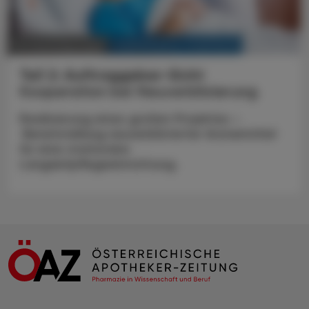
KRANKENHAUS-PHARMAZIE
20. Dezember 2025
Teil 2: Auftraggeber-Sicht
Kooperation bei Neuverblisterung
Realisierung eines großen Projektes –
Bereitstellung neuverblisterter Arzneimittel
für eine stationäre
Langzeitpflegeeinrichtung.