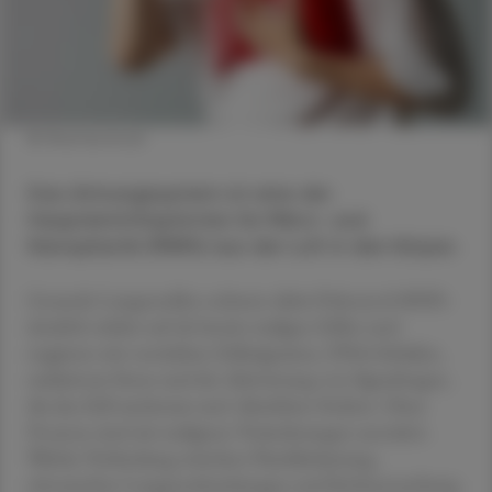
© Shutterstock
Das Atmungssystem ist eine der
Haupteintrittspforten für Mikro- und
Nanoplastik (MNPs) aus der Luft in den Körper.
Gesunde Lungenzellen nehmen dabei Polystyrol-MNPs
deutlich stärker auf als bereits maligne Zellen und
reagieren mit verstärkter Zellmigration, DNA-Schäden,
oxidativem Stress und der Aktivierung von Signalwegen,
die das Zell-wachstum und -überleben fördern. Diese
Prozesse sind mit malignen Veränderungen assoziiert.
Welche Verbindung zwischen Plastikbelastung,
chronischen Lungenerkrankungen und Krebsentstehung