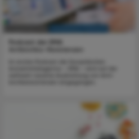
KRANKENHAUS-PHARMAZIE
22. Dezember 2025
Podcast der EMA
Antibiotika-Resistenzen
Im ersten Podcast der Europäischen
Arzneimittelagentur – EMA – wird auf die
weltweit rasante Ausbreitung von Anti­
biotikaresistenzen eingegangen.