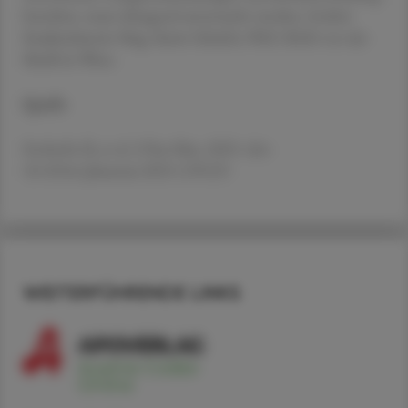
bestehen, muss dringend untersucht werden, fordert
Studienleiterin Mag. Karin Schelch, PhD, MAS von der
MedUni Wien.
Quelle
Ernhofer B, et al. J Haz Mat, 2025. doi:
10.1016/j.jhazmat.2025.139129.
WEITERFÜHRENDE LINKS