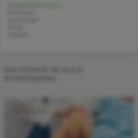
Polystyrolsulfonsäure
Alternativen
Anwendungen
Handel
Sicherheit
DAS KÖNNTE SIE AUCH
INTERESSIEREN