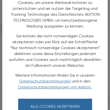
Cookies, um unsere Werbeaktivitäten zu
unterstützen und wir nutzen die Targeting und
Tracking Technologie des Dienstleisters ADITION
TECHNOLOGIES GMBH, um benutzerbezogene
Werbung ausspielen zu können.
KRANKENHAUS-PHARMAZIE
11. März 2026
Sie können die nicht notwendigen Cookies
Digitalisierung wirkt
akzeptieren oder per Klick auf die Schaltfläche
Unit-Dose-Verblisterung
“Nur technisch notwendige Cookies akzeptieren”
ablehnen sowie diese Einstellungen jederzeit
Die Apotheke der Barmherzigen Brüder Linz
aufrufen und Cookies auch nachträglich abwählen
zeigt, wie Digitalisierung die
(im Fußbereich unserer Website).
Arzneimittelversorgung im Krankenhaus
verbessern kann: bis zu 75 % Zeitersparnis in
Weitere Informationen finden Sie in unseren
der Pflege, extrem niedrige ...
Datenschutzbestimmungen
und in den
Datenschutzbestimmungen von Adition.
ALLE COOKIES AKZEPTIEREN