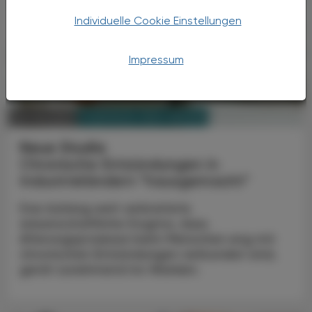
Individuelle Cookie Einstellungen
Impressum
PHARMAZIE, TARA, MEDIZIN
04. Juli 2025
Neue Studie
Chronische Entzündungen in
Industrieländern "hausgemacht"
Das bislang weit verbreitete
wissenschaftliche Dogma, dass
Alterungsprozesse beim Menschen eng mit
chronischen Entzündungen verbunden sind,
gerät zunehmend ins Wanken.