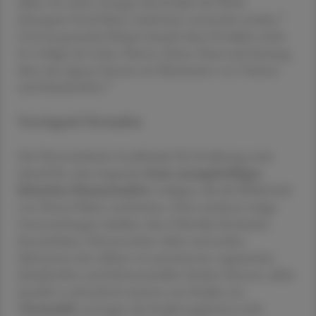
daher nur unter strengen Kontrollen der EFSA
3
(European Food Safety Authority) verwendet werden.
Und ein gesunder Körper braucht diese Produkte nicht:
Er verfügt mit Leber, Nieren, Darm, Haut und Atmung
über sein eigenes System zur Elimination von Toxinen
4
und Schadstoffen.
Vorwiegend Tierstudien
Die Österreichische Gesellschaft für Ernährung weist
darauf hin, dass insgesamt
keine aussagekräftigen
klinischen Humanstudien
vorliegen, die die Effektivität
von Detox-Diäten nachweisen. Zwar existieren einige
Untersuchungen darüber, dass Chlorella, Koriander,
Succinylsäure, Zitronensäure, Selen und andere
Substanzen den Abbau von persistenten organischen
Schadstoffen und Schwermetallen fördern können, dabei
handelt es sich jedoch meistens um Studien am
Tiermodell
, weswegen die Studienergebnisse nicht