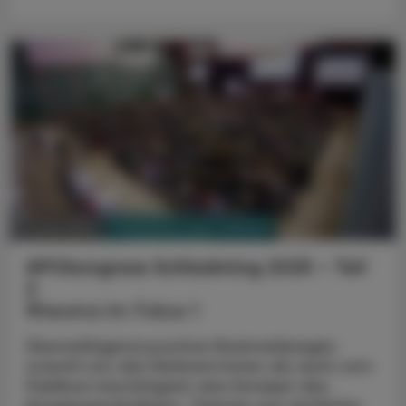
PHARMAZIE, TARA, MEDIZIN
07. April 2025
APOkongress Schladming 2025 – Teil
2
Rheuma im Fokus 1
Überwältigend positive Rückmeldungen
sowohl von den Referent:innen als auch vom
Publikum bestätigten das Konzept des