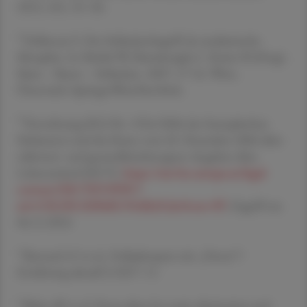
2012, 101, 33–38.
2
Dellmour F, Der Schlackenbegriff als medizinische
Metapher. In Marktl W, Ekmekcioglu C, Reiter B (Hrsg).
Säure – Basen – Schlacken. 2007, 17-24. Wien,
Österreich: SpringerWienNewYork.
3
Verordnung (EG) Nr. 1924/2006 des Europäischen
Parlaments und des Rates vom 20. Dezember 2006 über
nährwert- und gesundheitsbezogene Angaben über
Lebensmittel (HCV).
https://eur-lex.europa.eu/legal-
content/DE/TXT/PDF/?
uri=CELEX:32006R1924R(01)&from=SV
, Zugriff am
06.11.2024
4
Bernard A I et al., Frühjahrsputz mit ,,Detox‘‘?
Ernährung aktuell 2/2017: 11
5
Klein AV et al. Detox diets for toxin elimination and