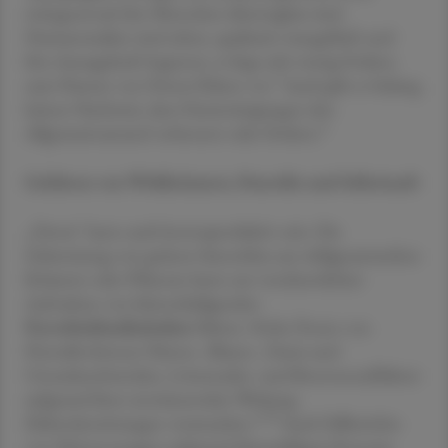
zwingend auf den Menschen übertragbar sind.
Humanstudien sind selten, qualitativ mangelhaft und
ihre Aussagekraft begrenzt, es liegt sehr wenig Evidenz
5
zum Nutzen von Detox-Diäten vor.
Auch gibt es bislang
keinen Nachweis, dass Darmreinigungen den
6
Allgemeinzustand verbessern oder fördern.
Gefahren von Wildkräutern, Petersilie und Selleriesaft
„Detox“ kann auch kontraproduktiv sein: Die
Zubereitung von grünen Smoothies aus wildgesammelten
Kräutern oder Pflanzen kann zur versehentlichen
Aufnahme von leberschädigenden
Pyrrolizidinalkaloiden
führen. Hohe Dosen von
Petersilie können Nieren-, Blasen-, Darm und
Uterusbeschwerden, Löwenzahn- und Brennnesselblätter
aufgrund ihrer entwässernden Wirkung
4,7,8
Elektrolytstörungen verursachen.
Auch Fallberichte
von Nierenversagen aufgrund übermäßigem Konsum