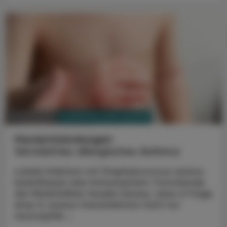
PHARMAZIE, TARA, MEDIZIN
20. Mai 2025
Hautentzündungen
Verstärktes allergisches Asthma
Lokale Infektion mit Staphylococcus aureus
beeinflussen das Immunsystem. Forschende
der Med­UniWien fanden heraus, dass in Folge
einer S. aureus-Hautinfektion nicht nur
neutrophile ...