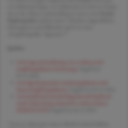
von Selleriesaft liegen vor; Selleriesaft ist reich an Oxalat,
das in den Nieren auskristallisieren und so eine
Oxalat-
9
Nephropathie
auslösen kann.
Kindern, Jugendlichen,
Schwangeren und Stillenden wird von einer
10
„Entgiftungsdiät“ abgeraten.
Quellen:
www.oege.at/ernaehrung-von-a-z/detox-und-
entgiftungsdiaeten-bewertung/
Zugriff am
06.11.2024
www.dge.de/gesunde-ernaehrung/diaeten-und-
fasten/entgiftungsdiaeten/
Zugriff am 06.11.2024
www.health.harvard.edu/blog/harvard-health-ad-
watch-whats-being-cleansed-in-a-detox-cleanse-
2020032519294
Zugriff am 06.11.2024
1
Ernst E, Alternative detox. British medical bulletin,