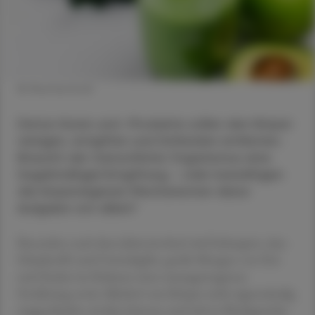
© Shutterstock
Detox-Kuren und -Produkte sollen den Körper
reinigen, entgiften und Schlacken entfernen.
Braucht der menschliche Organismus eine
(regelmäßige) Entgiftung – oder bewältigen
die körpereigenen Mechanismen diese
Aufgabe von allein?
Besonders nach dem Jahreswechsel wird behauptet, dass
Schadstoffe und Umweltgifte, große Mengen von Fett
und Zucker im Rahmen einer unausgewogenen
Ernährung sowie Alkohol vom Körper nicht eigenständig
ausgeschieden werden können und sich in Bindegewebe