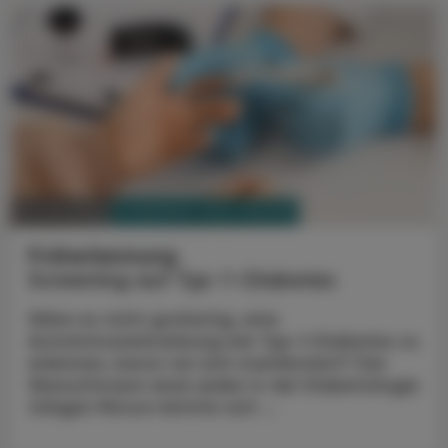
PHARMAZIE, TARA, MEDIZIN
16. Juni 2025
Früherkennung
Screening auf Typ-1-Diabetes
Wäre es nicht großartig, eine
Autoimmunerkrankung wie Typ-1-Diabetes zu
erkennen, bevor sie sich manifestiert? Der
Wunschtraum einer jeden in der Diabetologie
tätigen Person könnte sich ...