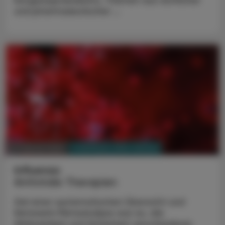
Kongresspräsidiums, Themen aus ärztlicher
und pharmazeutischer ...
PHARMAZIE, TARA, MEDIZIN
13. Februar 2025
Influenza
Antivirale Therapien
Ziel einer systematischen Übersicht und
Netzwerk-Metaanalyse war es, die
Wirksamkeit und Sicherheit verschiedener