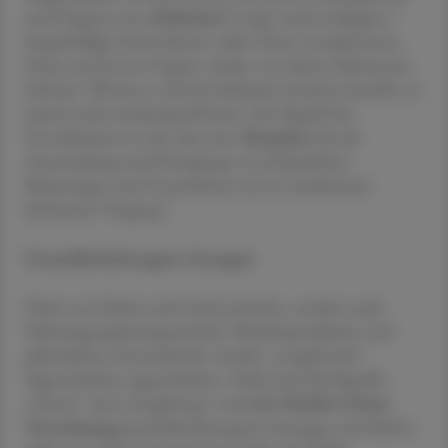
1
und Organen als
„Schlacken“
(engl. toxins) ablagern.
Regelmäßige Detox-Kuren sollen Haut, Lymphsystem,
Darm und innere Organe wieder von diesen Substanzen
befreien. Worum es sich bei Schlacken konkret handelt, ist
jedoch nicht eindeutig definiert. Der Begriff des
Entschlackens ist also eher eine
Metapher
für die
Ausscheidung und Reinigung von körperlichen
Belastungen und Unreinheiten als ein medizinisch
2
definierter Vorgang.
Gesundheitsbezogene Aussagen
Nicht nur Diäten und Lebensmitteln, sondern auch
Nahrungsergänzungsmitteln, Medizinprodukten und
pflanzlichen Arzneimitteln werden „entgiftende“
Eigenschaften zugeschrieben. Dabei sind die Begriffe
„Detox“ und „Entgiftung“ nach
der Health-Claims-
Verordnung
gesundheitsbezogene Aussagen und dürfen