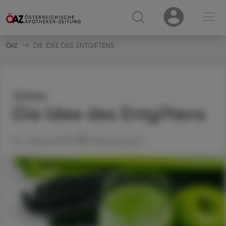
☰
USER
USER
DIE IDEE DES ENTGIFTENS
Detox
Die Idee des Entgiftens
24. Jänner 2025
Artikel drucken