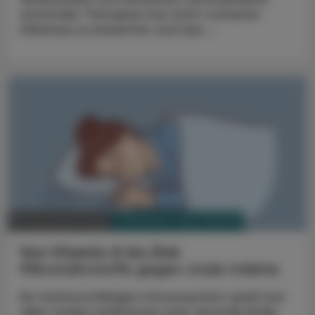
antiviraler Therapien bei nicht-schwerer
Influenza zu bewerten und das ...
PHARMAZIE, TARA, MEDIZIN
30. Dezember 2024
Von Vitamin A bis Zink
Mikronährstoffe gegen virale Infekte
Ein funktionsfähiges Immunsystem spielt bei
allen viralen Infektionen eine zentrale Rolle.