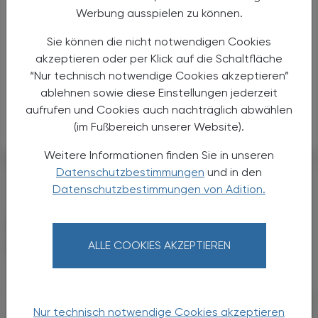
Werbung ausspielen zu können.
9
Getting JE et al. Oxalate nephropathy due to 'juicing':
case report and review. Am J Med. 2013 Sep;126(9):768-
Sie können die nicht notwendigen Cookies
72. doi:10.1016/j.amjmed.2013.03.019. Epub 2013 Jul 3
akzeptieren oder per Klick auf die Schaltfläche
“Nur technisch notwendige Cookies akzeptieren”
10
www.dge.de/gesunde-ernaehrung/diaeten-und-
ablehnen sowie diese Einstellungen jederzeit
fasten/entgiftungsdiaeten/
Zugriff am 06.11.2024
aufrufen und Cookies auch nachträglich abwählen
(im Fußbereich unserer Website).
Weitere Informationen finden Sie in unseren
#IMMUNSYSTEM
Datenschutzbestimmungen
und in den
Datenschutzbestimmungen von Adition.
DAS KÖNNTE SIE AUCH
INTERESSIEREN
ALLE COOKIES AKZEPTIEREN
Nur technisch notwendige Cookies akzeptieren