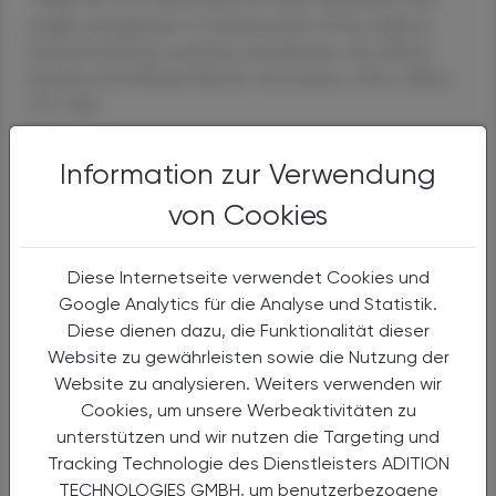
weight management: A critical review of the evidence.
Journal of human nutrition and dietetics: the official
journal of the British Dietetic Association, 2014, 28(6),
675–686.
6
Acosta RD et al. Clinical effects of colonic cleansing for
Information zur Verwendung
general health promotion: a systematic review. Am J
von Cookies
Gastroenterol. 2009 Nov;104(11):2830-6; quiz 2837.
doi: 10.1038/ajg.2009.494. Epub 2009 Sep 1. Erratum in:
Am J Gastroenterol. 2010 May;105(5):1214.
Diese Internetseite verwendet Cookies und
Google Analytics für die Analyse und Statistik.
7
Röchter S, Clausen A. Detox-Trend. Fragwürdige
Diese dienen dazu, die Funktionalität dieser
Detox-Lebensmittel für Schönheit und Gesundheit.
Website zu gewährleisten sowie die Nutzung der
Ernährungs Umschau. 2019. 66 (5): M276 – M286.
Website zu analysieren. Weiters verwenden wir
Cookies, um unsere Werbeaktivitäten zu
8
Fabian E. Komplementär- und alternativmedizinische
unterstützen und wir nutzen die Targeting und
Präparate – unterschätzte Gefahr? Ernährung aktuell
Tracking Technologie des Dienstleisters ADITION
1/2019:7
TECHNOLOGIES GMBH, um benutzerbezogene