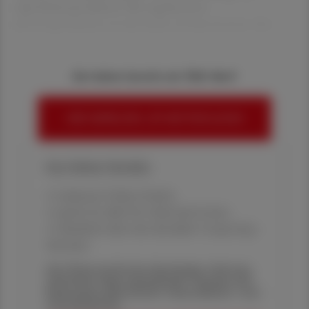
Apothekenprodukten? Bei zugelassenen
Arzneispezialitäten ist dies leicht zu beantworten. Arz
Sie haben bereits ein ÖAZ-Abo?
HIER ANMELDEN, UM WEITERZULESEN
Ihre Online-Vorteile:
✔ exklusive Online-Inhalte
✔ gratis für alle Print-Abonnent:innen
✔ Überblick über die aktuellen Couponing-
Aktionen
Die Österreichische Apotheker-Zeitung
informiert über spannende Themen aus
Pharmazie, Wirtschaft, Gesundheits- und
Standespolitik.