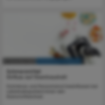
KRANKENHAUS-PHARMAZIE
21. Dezember 2025
Schmerzmittel
Einfluss auf Eisenhaushalt
Diclofenac und Paracetamol beeinflussen bei
Leberkrebspatient:innen den
Eisenstoffwechsel.