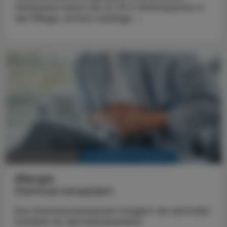
verbessern kann: bis zu 75 % Zeitersparnis in
der Pflege, extrem niedrige ...
KRANKENHAUS-PHARMAZIE
23. Dezember 2025
Allergie
Darmnervensystem
Das Darmnervensystem fungiert als zentraler
Schalter für die Darmbarriere.