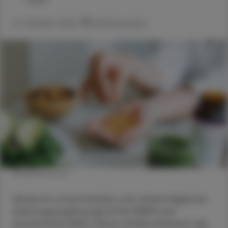
21. Oktober 2024
Artikel drucken
© Shutterstock
Wodurch unterscheiden sich wirkstoffgleiche
Nahrungsergänzungsmittel (NEM) und
Arzneimittel (AM)? Dieser Artikel erläutert die