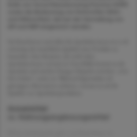
Rolle von Good Manufacturing Practice (GMP)
sowie die Bedeutung von Rohstoffen (Wirk-
und Hilfsstoffen), die bei der Herstellung von
AM und NEM eingesetzt werden.
Für Kund:innen und selbst für Apotheker:innen ist es oft
schwierig, die tatsächliche Qualität eines Produkts zu
beurteilen. Eine Situation, die wohl vielen
Apotheker:innen vertraut ist: Frau Müller kommt in die
Apotheke und möchte Omega-3-Kapseln erwerben. „Gut
fürs Gehirn“, meint sie. Während Supermärkte oft
günstigere Alternativen anbieten, vertraut sie auf die
Qualität von Apothekenprodukten.
Arzneimittel
vs. Nahrungsergänzungsmittel
Welche Anhaltspunkte gibt es zur Beurteilung von