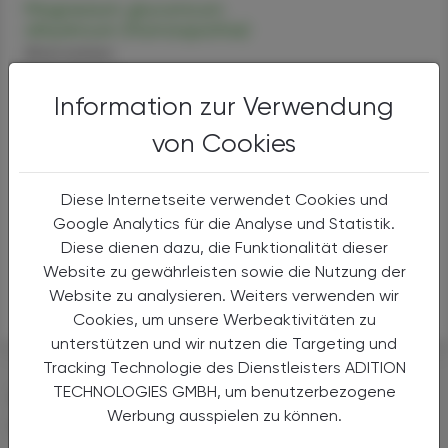
Magnesium gluconicum
dihydricum (Homöopathie)
Alternativen
Anwendungen
Information zur Verwendung
Handel
Sicherheit
von Cookies
Magnesium chloratum (Homöopathie)
Diese Internetseite verwendet Cookies und
Magnesium phosphoricum (Homöopathie)
Google Analytics für die Analyse und Statistik.
Diese dienen dazu, die Funktionalität dieser
Magnesium carbonicum (Homöopathie)
Website zu gewährleisten sowie die Nutzung der
Website zu analysieren. Weiters verwenden wir
Magnesium-Ion
Cookies, um unsere Werbeaktivitäten zu
unterstützen und wir nutzen die Targeting und
Tracking Technologie des Dienstleisters ADITION
TECHNOLOGIES GMBH, um benutzerbezogene
DAS KÖNNTE SIE AUCH
Werbung ausspielen zu können.
INTERESSIEREN