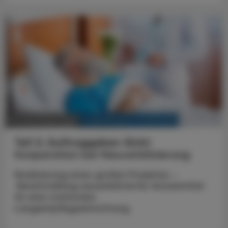
KRANKENHAUS-PHARMAZIE
20. Dezember 2025
Teil 2: Auftraggeber-Sicht
Kooperation bei Neuverblisterung
Realisierung eines großen Projektes –
Bereitstellung neuverblisterter Arzneimittel
für eine stationäre
Langzeitpflegeeinrichtung.