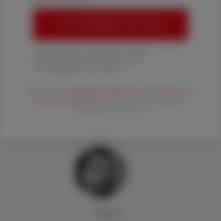
ÖAZ-ABONNEMENT BESTELLEN
1 Jahr um € 179,– (exkl. UST. zzgl.
Versandkosten) für Ihre ÖAZ als
Printausgabe und Online
Es gelten die
AGB
,
Datenschutzrichtline
und
Versand- und
Zahlungsbedingungen
der Österreichische Apotheker-
Verlagsgesellschaft m.b.H.
Mag. Dr.