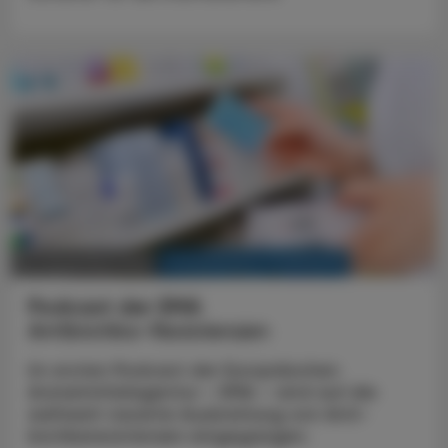
KRANKENHAUS-PHARMAZIE
22. Dezember 2025
Podcast der EMA
Antibiotika-Resistenzen
Im ersten Podcast der Europäischen
Arzneimittelagentur – EMA – wird auf die
weltweit rasante Ausbreitung von Anti­
biotikaresistenzen eingegangen.