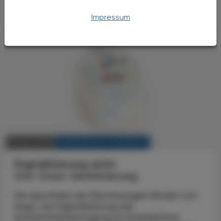
bis hin zu ...
Impressum
KRANKENHAUS-PHARMAZIE
11. März 2026
Digitalisierung wirkt
Unit-Dose-Verblisterung
Die Apotheke der Barmherzigen Brüder Linz
zeigt, wie Digitalisierung die
Arzneimittelversorgung im Krankenhaus