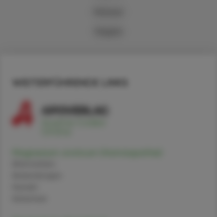
Michael
Nagele
WEITERFÜHRENDE LINKS
Magnesium oroticum (Homöopathie)
Alternativen
Anwendungen
Handel
Sicherheit