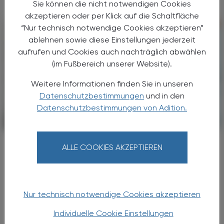
Sie können die nicht notwendigen Cookies
akzeptieren oder per Klick auf die Schaltfläche
“Nur technisch notwendige Cookies akzeptieren”
ablehnen sowie diese Einstellungen jederzeit
aufrufen und Cookies auch nachträglich abwählen
(im Fußbereich unserer Website).
Weitere Informationen finden Sie in unseren
Datenschutzbestimmungen
und in den
Datenschutzbestimmungen von Adition.
KRANKENHAUS-PHARMAZIE
10. April 2026
S3-Leitlinienupdate 2026
ALLE COOKIES AKZEPTIEREN
Acetylsalicylsäure als selektive
Option zur
VTE-Prophylaxe
Nach größeren orthopädischen Eingriffen wie
Nur technisch notwendige Cookies akzeptieren
Hüft- oder Knieendoprothesen steigt das
Risiko für venöse Thromboembolien (VTE)
Individuelle Cookie Einstellungen
deutlich an – von tiefen Venenthrombosen