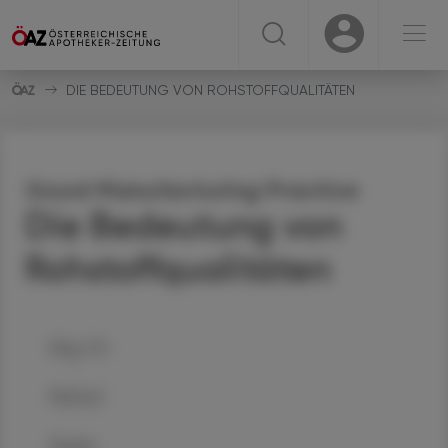
☰
USER
USER
DIE BEDEUTUNG VON ROHSTOFFQUALITÄTEN
Good Manufacturing Practice
Die Bedeutung von
Rohstoffqualitäten
Mag. Dr.
Michael
Nagele