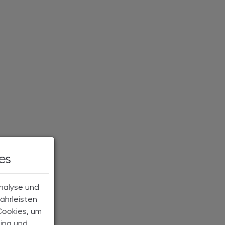
es
Analyse und
ährleisten
Cookies, um
ting und