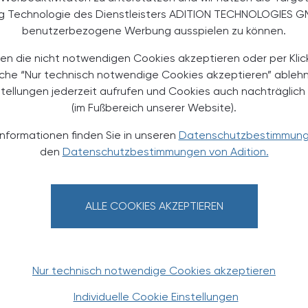
“ – in den vergangenen Jahren ein stetiges Plus
ng Technologie des Dienstleisters ADITION TECHNOLOGIES G
die Bezirkshauptstadt Kufstein. Insgesamt stellten
benutzerbezogene Werbung ausspielen zu können.
 recht ähnlich dar wie in den Jahren zuvor. Der
ischen Beobachtungsstelle für Drogen und
en die nicht notwendigen Cookies akzeptieren oder per Klic
16 liefert das forensisch toxikologische Labor am
äche “Nur technisch notwendige Cookies akzeptieren” ableh
inischen Universität Innsbruck die Analyse für
stellungen jederzeit aufrufen und Cookies auch nachträglic
(im Fußbereich unserer Website).
Informationen finden Sie in unseren
Datenschutzbestimmun
den
Datenschutzbestimmungen von Adition.
ALLE COOKIES AKZEPTIEREN
TERESSIEREN
Nur technisch notwendige Cookies akzeptieren
Individuelle Cookie Einstellungen