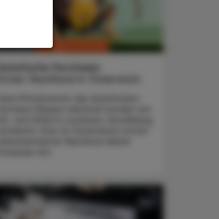
CHRONIK & HISTORIE
. Juli 2026
Asiatische Hornissen
Erster Nestfund in Österreich
Zwei Primärnester der Asiatischen
Hornisse (Vespa velutina) wurden am
20. Juni 2026 in Lustenau, Vorarlberg,
entdeckt. Das ist Österreichs erster
dokumentierter Nestfund dieser
invasiven Art.