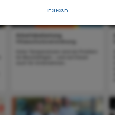
Impressum
CHRONIK & HISTORIE
17. Juli 2026
13
Arbeitsbelastung
Hitzeschutzverordnung
Hohe Temperaturen sind ein Problem
n
für Beschäftigte – und auf Dauer
auch für Unternehmen.