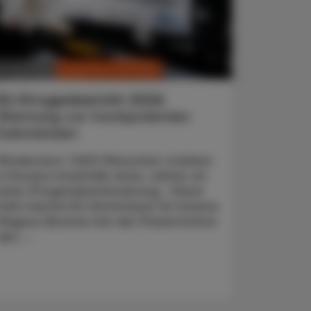
CHRONIK & HISTORIE
. Juni 2026
EU-Drogenbericht 2026
Warnung vor hochpotenten
Substanzen
Mindestens 7.600 Menschen starben
in Europa innerhalb eines Jahres an
einer Drogenüberdosierung. Diese
Zahl nannte EU-Kommissar für Inneres
Magnus Brunner bei der Präsentation
des ...