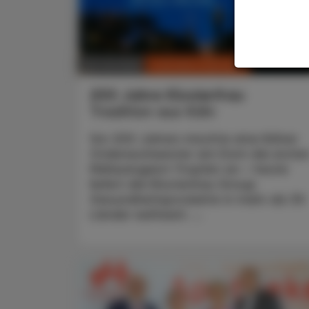
CHRONIK & HISTORIE
26. Juli 2026
200 Jahre Klosterfrau
Tradition aus Köln
Vor 200 Jahren mischte eine Kölner
Ordensschwester am Dom die erste
Melissengeist-Tropfen an – heute
liefert die Klosterfrau Group
Gesundheitsprodukte in mehr als 30
Länder weltweit. ...