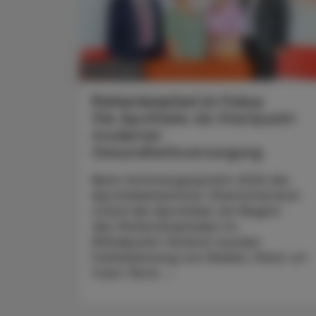
CHRONIK & HISTORIE
11. Juli 2026
Patientenpfad im Fokus
Die Apotheke als Startpunkt
moderner
Gesundheitsversorgung
Beim Sommergespräch 2026 der
Apothekerkammer Oberösterreich
stand die Apotheke am Beginn
des Patientenpfades im
Mittelpunkt: Konkret wurden
Früherkennung von Risiken, Point-of-
Care-Tests ...