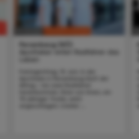
CHRONIK & HISTORIE
10. Juli 2026
30
Persenbeug (NÖ)
Apotheker rettet Radfahrer das
Leben
Freitagmittag, 19. Juni. In der
Apotheke in Persenbeug läuft der
Alltag – bis zwei Radfahrer
hereinkommen. Einer von ihnen, ein
75-jähriger Tiroler, wirkt
angeschlagen: starker ...