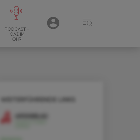
☰
USER
PODCAST -
ÖAZ IM
OHR
WEITERFÜHRENDE LINKS
Ketamin