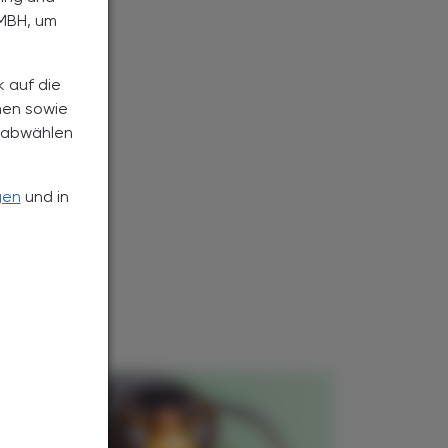
MBH, um
k auf die
nen sowie
h abwählen
gen
und in