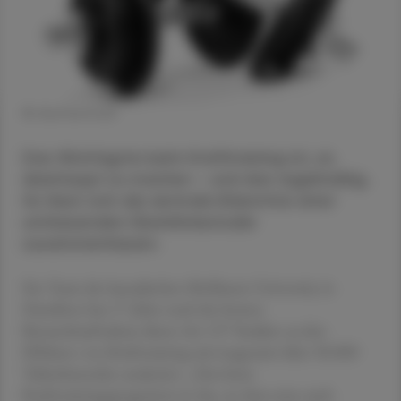
© shutterstock
Das Wichtigste beim Krafttraining ist, es
überhaupt zu machen – und das regelmäßig.
So lässt sich die zentrale Erkenntnis einer
umfassenden Überblicksstudie
zusammenfassen.
Ein Team der kanadischen McMaster University in
Hamilton hat 17 Jahre nach der letzten
Bestandsaufnahme dieser Art 137 Studien zu den
Effekten von Krafttraining mit insgesamt über 30.000
Teilnehmenden analysiert. „Das beste
Krafttrainingsprogramm ist das, an dem man auch