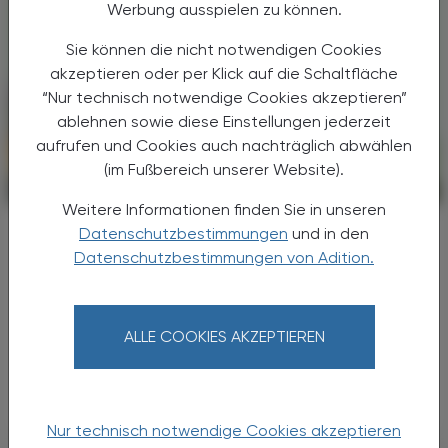
Werbung ausspielen zu können.
Sie können die nicht notwendigen Cookies
akzeptieren oder per Klick auf die Schaltfläche
“Nur technisch notwendige Cookies akzeptieren”
ablehnen sowie diese Einstellungen jederzeit
aufrufen und Cookies auch nachträglich abwählen
(im Fußbereich unserer Website).
CHRONIK & HISTORIE
13. Juli 2026
Weitere Informationen finden Sie in unseren
Asiatische Hornissen
Datenschutzbestimmungen
und in den
Erster Nestfund in Österreich
Datenschutzbestimmungen von Adition.
Zwei Primärnester der Asiatischen Hornisse
(Vespa velutina) wurden am 20. Juni 2026 in
ALLE COOKIES AKZEPTIEREN
Lustenau, Vorarlberg, entdeckt. Das ist
Österreichs erster dokumentierter Nestfund
dieser invasiven Art.
Nur technisch notwendige Cookies akzeptieren