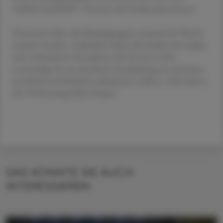
wirklich dranbleibt“, betonen die Studienautor:innen.
Demnach sollen alle Muskelgruppen zweimal die Woche
trainiert werden. Außerdem räumt die Studie mit einigen
weit verbreiteten Annahmen auf: So sei es nicht
notwendig, bis zur absoluten Erschöpfung zu trainieren,
um Kraft und Muskeln aufzubauen, heißt es. Dies könne
eher Verletzungsrisiken bergen.
DAS KÖNNTE SIE AUCH
INTERESSIEREN