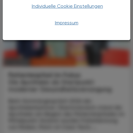
Individuelle Cookie Einstellungen
Impressum
CHRONIK & HISTORIE
11. Juli 2026
Patientenpfad im Fokus
Die Apotheke als Startpunkt
moderner Gesundheitsversorgung
Beim Sommergespräch 2026 der
Apothekerkammer Oberösterreich stand die
Apotheke am Beginn des Patientenpfades im
Mittelpunkt: Konkret wurden Früherkennung
von Risiken, Point-of-Care-Tests ...