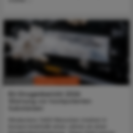
CHRONIK & HISTORIE
30. Juni 2026
EU-Drogenbericht 2026
Warnung vor hochpotenten
Substanzen
Mindestens 7.600 Menschen starben in
Europa innerhalb eines Jahres an einer
Drogenüberdosierung. Diese Zahl nannte