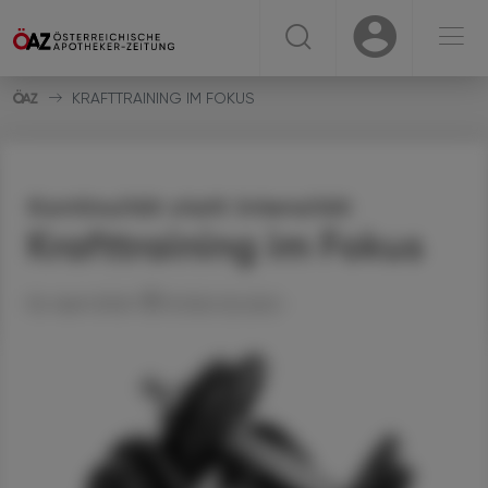
☰
USER
USER
KRAFTTRAINING IM FOKUS
Kontinuität statt Intensität
Krafttraining im Fokus
06. April 2026
Artikel drucken