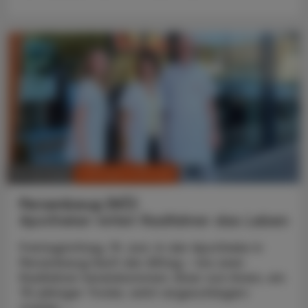
CHRONIK & HISTORIE
10. Juli 2026
Persenbeug (NÖ)
Apotheker rettet Radfahrer das Leben
Freitagmittag, 19. Juni. In der Apotheke in
Persenbeug läuft der Alltag – bis zwei
Radfahrer hereinkommen. Einer von ihnen, ein
75-jähriger Tiroler, wirkt angeschlagen:
starker ...