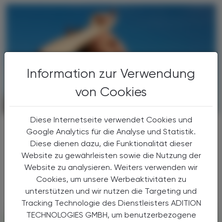
Information zur Verwendung
von Cookies
CHRONIK & HISTORIE
17. Juli 2026
Diese Internetseite verwendet Cookies und
Arbeitsbelastung
Google Analytics für die Analyse und Statistik.
Hitzeschutzverordnung
Diese dienen dazu, die Funktionalität dieser
Website zu gewährleisten sowie die Nutzung der
Hohe Temperaturen sind ein Problem für
Website zu analysieren. Weiters verwenden wir
Beschäftigte – und auf Dauer auch für
Cookies, um unsere Werbeaktivitäten zu
Unternehmen.
unterstützen und wir nutzen die Targeting und
Tracking Technologie des Dienstleisters ADITION
TECHNOLOGIES GMBH, um benutzerbezogene