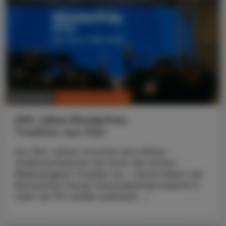
CHRONIK & HISTORIE
26. Juli 2026
200 Jahre Klosterfrau
Tradition aus Köln
Vor 200 Jahren mischte eine Kölner
Ordensschwester am Dom die ersten
Melissengeist-Tropfen an – heute liefert die
Klosterfrau Group Gesundheitsprodukte in
mehr als 30 Länder weltweit. ...