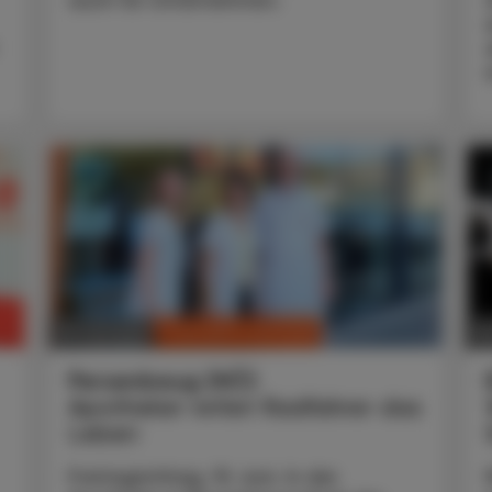
auch für Unternehmen.
CHRONIK & HISTORIE
10. Juli 2026
30
Persenbeug (NÖ)
Apotheker rettet Radfahrer das
Leben
Freitagmittag, 19. Juni. In der