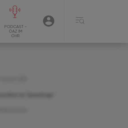
☰
USER
PODCAST -
ÖAZ IM
OHR
 Oktober 2025
sundheit als "Systemfrage"
Artikel drucken