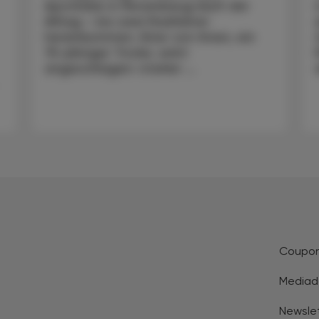
Apotheke in Persenbeug läuft der
Alltag – bis zwei Radfahrer
hereinkommen. Einer von ihnen, ein
75-jähriger Tiroler, wirkt
angeschlagen: starker ...
Coupo
Mediad
Newsle