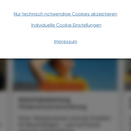
Nur technisch notwendige Cookies akzeptieren
TERESSIEREN
Individuelle Cookie Einstellungen
Impressum
CHRONIK & HISTORIE
17. Juli 2026
13
Arbeitsbelastung
Hitzeschutzverordnung
Hohe Temperaturen sind ein Problem
n
für Beschäftigte – und auf Dauer