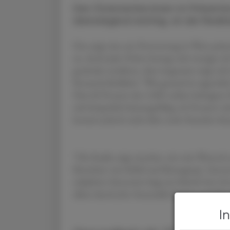
Den Österreicher:innen ist Prävent
überwiegend wichtig, an der Reali
Das zeigt eine am Donnerstag in Wien präse
an, doch jeder Dritte bewegt sich weniger a
gesünder ernähren, aber insgesamt zeigt sic
Research-Kollektiv "Wie gesund ist eigentlich 
Nur 60 Prozent der 2.085 online befragten 
sich körperlich leistungsfähig. 66 Prozent w
kommt jedoch nicht über sechs Stunden hina
"Die Studie zeigt messbar, wie weit Wunsch 
Bereichen wie Schlaf und Bewegung", beto
subjektive Stresswert liegt im Schnitt bei 5,8
allem durch Job, finanzielle Sorgen und Ver
I