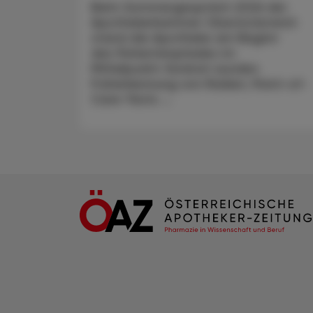
Beim Sommergespräch 2026 der
Apothekerkammer Oberösterreich
stand die Apotheke am Beginn
des Patientenpfades im
Mittelpunkt: Konkret wurden
Früherkennung von Risiken, Point-of-
Care-Tests ...