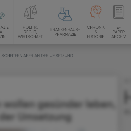
AZIE,
POLITIK,
CHRONIK
E-
KRANKENHAUS-
A,
RECHT,
&
PAPER
PHARMAZIE
ZIN
WIRTSCHAFT
HISTORIE
ARCHIV
 SCHEITERN ABER AN DER UMSETZUNG
24.
Ge
n wollen gesünder leben,
 der Umsetzung