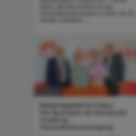
Melissengeist-Tropfen an – heute
liefert die Klosterfrau Group
Gesundheitsprodukte in mehr als 30
Länder weltweit. ...
CHRONIK & HISTORIE
11. Juli 2026
Patientenpfad im Fokus
Die Apotheke als Startpunkt
moderner
Gesundheitsversorgung