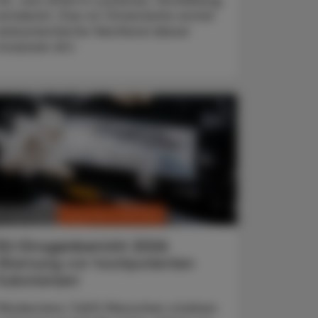
20. Juni 2026 in Lustenau, Vorarlberg,
entdeckt. Das ist Österreichs erster
dokumentierter Nestfund dieser
invasiven Art.
CHRONIK & HISTORIE
. Juni 2026
EU-Drogenbericht 2026
Warnung vor hochpotenten
Substanzen
Mindestens 7.600 Menschen starben