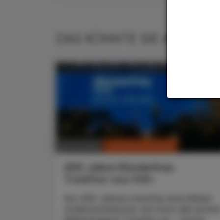
DAS KÖNNTE SIE AUCH IN
CHRONIK & HISTORIE
26. Juli 2026
200 Jahre Klosterfrau
Tradition aus Köln
Vor 200 Jahren mischte eine Kölner
Ordensschwester am Dom die erste