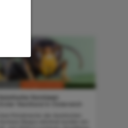
CHRONIK & HISTORIE
. Juli 2026
Asiatische Hornissen
Erster Nestfund in Österreich
Zwei Primärnester der Asiatischen
Hornisse (Vespa velutina) wurden am