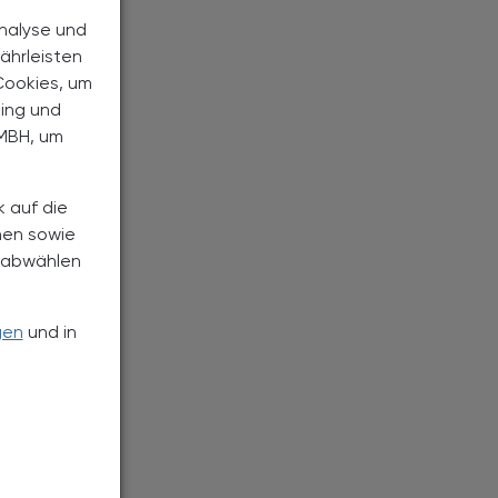
Analyse und
ährleisten
Cookies, um
ting und
MBH, um
k auf die
nen sowie
h abwählen
gen
und in