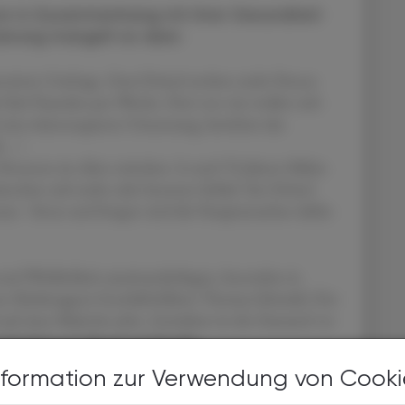
ion in Zusammenhang mit ihrer Gesundheit
sierung mangelt es aber.
ntierte Umfrage. Zwei Drittel streben mehr Fitness
ls fünf Stunden pro Woche. Drei von vier wollen sich
h eine inkonsequente Umsetzung, berichtet das
...".
Personen im Alter zwischen 14 und 70 Jahren fühlen
ünschen sich mehr oder besseren Schlaf. Ein Drittel
us - Stress und Sorgen sind die Hauptursachen dafür.
und Wirklichkeit auseinanderliegen, besonders in
nte Marketagent-Geschäftsführer Thomas Schwabl. Der
 auf einer Skala bis zehn. Getrieben ist der Zustand vor
einbarkeit von Beruf und Familie.
nformation zur Verwendung von Cooki