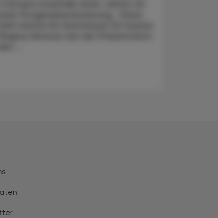
in Europa innerhalb eines Jahres an
einer Drogenüberdosierung. Diese
Zahl nannte EU-Kommissar für Inneres
Magnus Brunner bei der Präsentation
des ...
ns
aten
tter