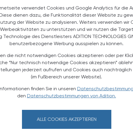
ge"
rnetseite verwendet Cookies und Google Analytics für die 
. Diese dienen dazu, die Funktionalität dieser Website zu gew
Nutzung der Website zu analysieren. Weiters verwenden wir 
möchten reduzieren oder aufhören. Beim Alkohol
Werbeaktivitäten zu unterstützen und wir nutzen die Targe
ht. Eine Smartphone-Reduktion fällt allerdings vielen
ng Technologie des Dienstleisters ADITION TECHNOLOGIES G
ch nach einem gesunden Lebensstil sei generell da.
benutzerbezogene Werbung ausspielen zu können.
Umfeld und fehlende Struktur, zeigt die Befragung
on und Marketagent.
en die nicht notwendigen Cookies akzeptieren oder per Klic
scheitern trotzdem", erläuterte Charlotte Hager,
äche “Nur technisch notwendige Cookies akzeptieren” ableh
Gesundheit ist kein individuelles Projekt, sondern
stellungen jederzeit aufrufen und Cookies auch nachträglic
se zeige auf, wo die Bevölkerung in zentralen
(im Fußbereich unserer Website).
 Schlaf, Stress und Konsum steht - und welche
esellschaft entstehen. Es fehle an systemischen
Informationen finden Sie in unseren
Datenschutzbestimmun
bei Arbeit, Alltag und Konsum.
den
Datenschutzbestimmungen von Adition.
ALLE COOKIES AKZEPTIEREN