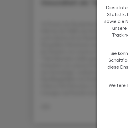
Gesundheit als "Systemfra
Diese Inte
Statistik
sowie die 
34 Prozent der Raucherinnen und Raucher 
unsere 
fehlt fast der Hälfte das Interesse am Verzic
Tracki
noch schwerer als ein Rauchstopp. Der Wuns
Die größten Hemmnisse sind aber Routine, 
der Initiative von comrecon brand navigati
Sie könn
"Viele Menschen wollen gesünder leben und 
Schaltfl
Gründerin von comrecon brand navigation. "
diese Ein
eine Systemfrage", analysierte sie. Die Analy
Handlungsfeldern wie Ernährung, Bewegung,
Chancen für Prävention, Unternehmen und G
Weitere 
Lösungen und brauche einen Kulturwandel 
APA