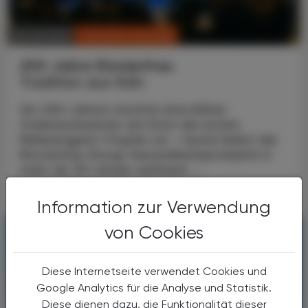
CHRONIK & HISTORIE
26. Juli 2026
200 Jahre Klosterfrau
Tradition aus Köln
Vor 200 Jahren mischte eine Kölner
Ordensschwester am Dom die ersten
Melissengeist-Tropfen an – heute liefert die
Klosterfrau Group Gesundheitsprodukte in
mehr als 30 Länder weltweit. ...
Information zur Verwendung
von Cookies
Diese Internetseite verwendet Cookies und
Google Analytics für die Analyse und Statistik.
Diese dienen dazu, die Funktionalität dieser