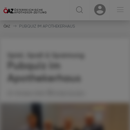
☰
USER
USER
PUBQUIZ IM APOTHEKERHAUS
Spiel, Spaß & Spannung
Pubquiz im
Apothekerhaus
23. Oktober 2025
Artikel drucken