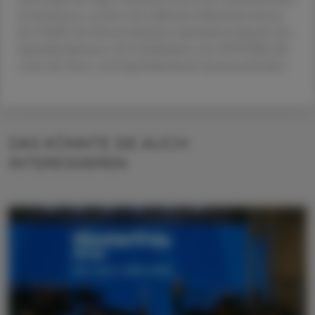
Institutionen, zu dem sich zahlreiche Mitarbeiter:innen
des VAAÖ, des Österreichischen Apothekerverbands, der
Apothekerkammer, der Gehaltskasse, des APOVERLAG
sowie der Ärzte- und Apothekerbank zusammenfanden.
DAS KÖNNTE SIE AUCH
INTERESSIEREN