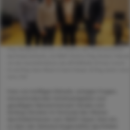
Mag. Wolfgang Trattner, stv. Direktor des Österreichischen
Apothekerverbands, und VAAÖ-Direktor Mag. Norbert Valecka
mit den Geschäftsführern des APOVERLAG, DI Franz Coreth
(l.) und Mag. Heinz Wlzek (r.) beim Pubquiz. © Mag. pharm. Irene
Senn, PhD
Fans von kniffligen Rätseln, witzigen Fragen,
herausfordernden Schätzaufgaben und
geselligem Beisammensein fanden sich
Anfang Oktober im Festsaal des Wiener
Apothekerhauses zum VAAÖ-Super Quiz ein,
zu dem der Verband Angestellter Apotheker