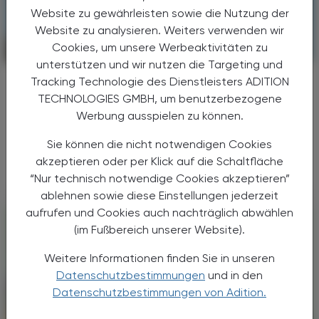
Website zu gewährleisten sowie die Nutzung der
Website zu analysieren. Weiters verwenden wir
Cookies, um unsere Werbeaktivitäten zu
CHRONIK & HISTORIE
17. Juli 2026
unterstützen und wir nutzen die Targeting und
Arbeitsbelastung
Tracking Technologie des Dienstleisters ADITION
Hitzeschutzverordnung
TECHNOLOGIES GMBH, um benutzerbezogene
Werbung ausspielen zu können.
Hohe Temperaturen sind ein Problem für
Beschäftigte – und auf Dauer auch für
Sie können die nicht notwendigen Cookies
Unternehmen.
akzeptieren oder per Klick auf die Schaltfläche
“Nur technisch notwendige Cookies akzeptieren”
ablehnen sowie diese Einstellungen jederzeit
aufrufen und Cookies auch nachträglich abwählen
(im Fußbereich unserer Website).
Weitere Informationen finden Sie in unseren
Datenschutzbestimmungen
und in den
Datenschutzbestimmungen von Adition.