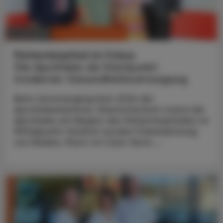
CHRONIK & HISTORIE
11. Juli 2026
Patientenpfad im Fokus
Die Apotheke als Startpunkt
moderner Gesundheitsversorgung
Beim Sommergespräch 2026 der
Apothekerkammer Oberösterreich stand die
Apotheke am Beginn des Patientenpfades im
Mittelpunkt: Konkret wurden Früherkennung
von Risiken, Point-of-Care-Tests ...