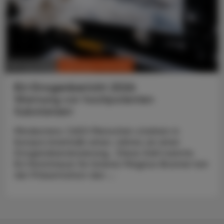
CHRONIK & HISTORIE
30. Juni 2026
EU-Drogenbericht 2026
Warnung vor hochpotenten
Substanzen
Mindestens 7.600 Menschen starben in
Europa innerhalb eines Jahres an einer
Drogenüberdosierung. Diese Zahl nannte
EU-Kommissar für Inneres Magnus Brunner bei
der Präsentation des ...