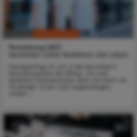
CHRONIK & HISTORIE
10. Juli 2026
Persenbeug (NÖ)
Apotheker rettet Radfahrer das Leben
Freitagmittag, 19. Juni. In der Apotheke in
Persenbeug läuft der Alltag – bis zwei
Radfahrer hereinkommen. Einer von ihnen, ein
75-jähriger Tiroler, wirkt angeschlagen:
starker ...