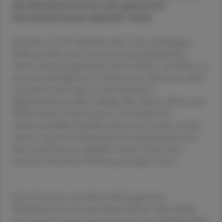
die Mitarbeiter:innen des gesamten
Apothekerhauses geladen hatte.
Nachdem sich die Teilnehmenden beim reichhaltigen
Buffet gestärkt und in bunt zusammengewürfelten
Teams zusammengefunden hatten, hieß es, sein Wissen in
den unterschiedlichsten Gebieten unter Beweis zu stellen
und spannende Fragen aus den Bereichen
Allgemeinwissen, Sport, Musik, Film, Kunst, Kultur und
Wissenschaft zu beantworten. Live-Musik, die
selbstverständlich ebenfalls erkannt und erraten werden
musste, sorgte in Verbindung mit unterhaltsamen Fun
Facts und kreativen Aufgaben, die die Teams lösen
mussten, für lockere Stimmung und gute Laune.
Fazit: Das heuer zum dritten Mal organisierte
Mitarbeiterevent war auch dieses Mal ein voller Erfolg
und sorgte für regen Austausch unter den teilnehmenden