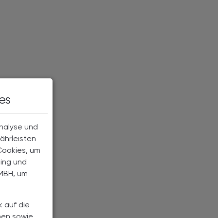
es
Analyse und
ährleisten
Cookies, um
ting und
MBH, um
k auf die
nen sowie