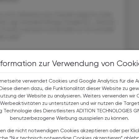
 ersten Teilnehmer einer Testreihe eingesetzt wurde,
rden, sagte Neuralink-Manager Dongjin Seo. „Nach der
as Gewebe nachwächst und die Fäden an Ort und Stelle
les stabil.“
nformation zur Verwendung von Cooki
 einige Drähte im Gehirn von Noland Arbaugh, der seit
ter abwärts gelähmt ist, aus ihrer Position gelöst
rnetseite verwendet Cookies und Google Analytics für die 
nt mit dem Implantat. Musk hofft jedoch, die
. Diese dienen dazu, die Funktionalität dieser Website zu gew
instellige Ziffer erhöhen zu können. Bei künftigen
Nutzung der Website zu analysieren. Weiters verwenden wir 
hädeloberfläche gezielter formen und den
Werbeaktivitäten zu unterstützen und wir nutzen die Targe
ormalisieren, um die Risiken zu minimieren.
ng Technologie des Dienstleisters ADITION TECHNOLOGIES G
benutzerbezogene Werbung ausspielen zu können.
en die nicht notwendigen Cookies akzeptieren oder per Klic
äche “Nur technisch notwendige Cookies akzeptieren” ableh