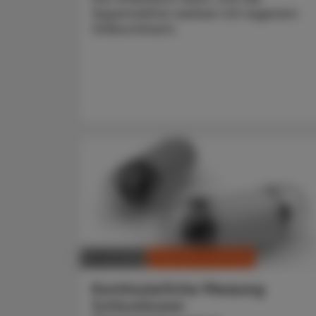
Supermärkte werben mit eigenem
Grillsortiment.
CHRONIK & HISTORIE
18. Juli 2026
Kontinuierliche Messung
Schluckbarer