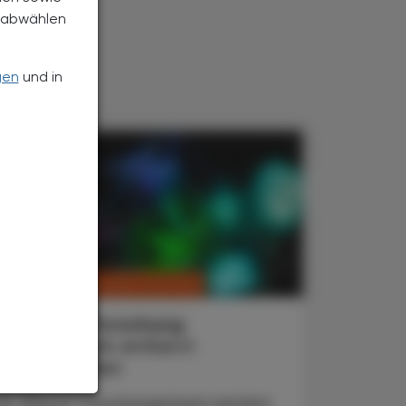
h abwählen
gen
und in
CHRONIK & HISTORIE
. Juli 2026
Exposom-Forschung
Ein Netzwerk entlarvt
Umweltrisiken
Ein Wiener Forschungsteam kartiert