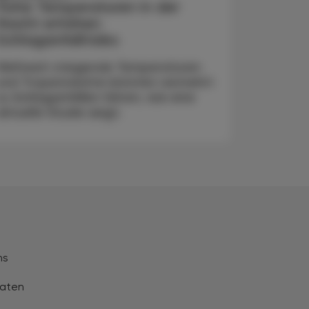
Hohe Temperaturen in der
Nacht erhöhen
Schlaganfallrisiko
Weltweit steigende Temperaturen
und Tropennächte könnten vermehrt
zu Schlaganfällen führen, wie eine
aktuelle Studie zeigt.
ns
aten