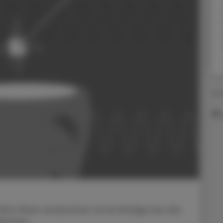
07.
Elon Musk verzeichnet erste Erfolge bei der
lantats.