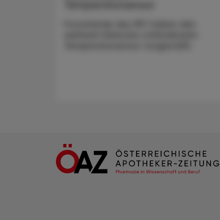
Temperatursensor
Forschende des MIT haben den
weltweit kleinsten schluckbaren
Temperatursensor vorgestellt.