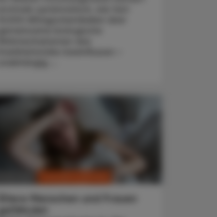
erstmals systematisch, wie fast
10.000 Alltagschemikalien über
gemeinsame biologische
Wirkmechanismen das
Krankheitsrisiko beeinflussen –
unabhängig ...
CHRONIK & HISTORIE
. Mai 2024
Ältere Menschen und Frauen
gefährdet