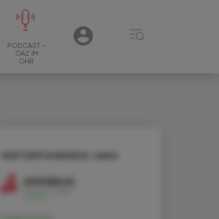
☰
USER
PODCAST -
ÖAZ IM
OHR
WEITERFÜHRENDE LINKS
Kohlendioxid