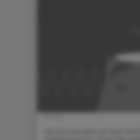
© iStock
Die Firma Neuralink von Tesla-Chef 
Stabilisierung ihres Gehirnchip-Imp