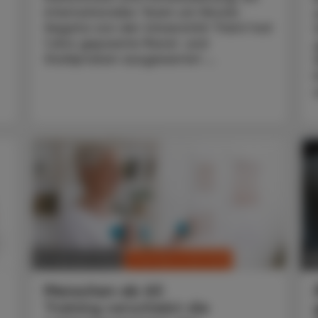
internationales Team um Nicola
Segata von der Universität Trient hat
1.644 gepaarte Mund- und
Stuhlproben ausgewertet ...
CHRONIK & HISTORIE
15. Oktober 2024
22
Menschen ab 60
Training verschiebt die