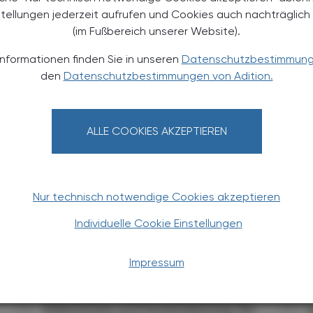
stellungen jederzeit aufrufen und Cookies auch nachträglic
(im Fußbereich unserer Website).
Informationen finden Sie in unseren
Datenschutzbestimmun
TERESSIEREN
den
Datenschutzbestimmungen von Adition.
ALLE COOKIES AKZEPTIEREN
Nur technisch notwendige Cookies akzeptieren
CHRONIK & HISTORIE
29. Juli 2026
25
Individuelle Cookie Einstellungen
Mikrobiom
Impressum
Bakterien-WG
Wer zusammenlebt, teilt mehr als
Kühlschrank und Fernbedienung. Ein