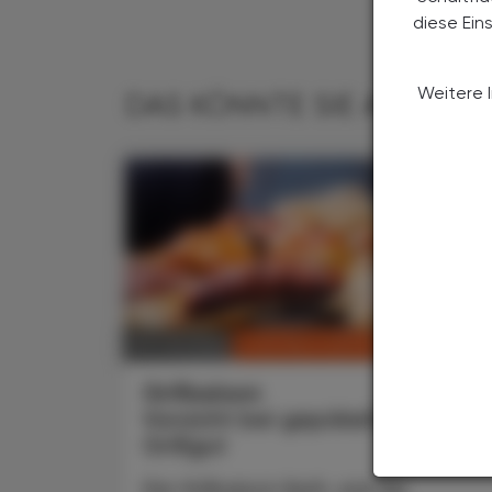
diese Ein
Weitere 
DAS KÖNNTE SIE AUCH IN
CHRONIK & HISTORIE
30. Juli 2026
Grillsaison
Vorsicht bei gepökeltem
Grillgut
Die Grillsaison läuft, und die