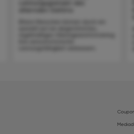
Leistungsgrenzen des
alternden Gehirns
Ältere Menschen können durch ein
speziell auf sie abgestimmtes,
regelmäßiges Gleichgewichtstraining
ihre sensomotorische
Leistungsfähigkeit verbessern.
Coupo
Mediad