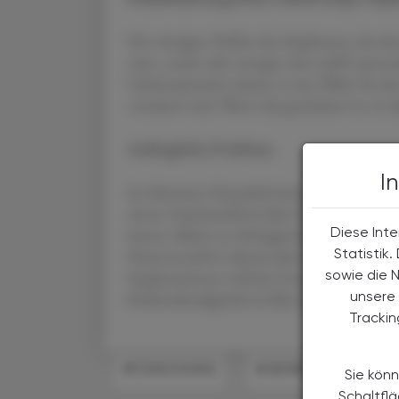
Die winzigen Drähte des Implantats, das dem
seien „mehr oder weniger sehr stabil“ gewo
Gehirnoperation dauert es eine Weile, bis d
verankert sind. Wenn das geschehen ist, ist al
Anfängliche Probleme
I
Im Mai hatte Neuralink berichtet, dass sich
einem Tauchunfall im Jahr 2016 von der Schul
Diese Inte
hatten. Bisher ist Arbaugh der einzige Patie
Statistik
Patientenzahl in diesem Jahr auf eine hohe e
sowie die 
Implantationen will das Unternehmen die Sc
unsere 
Kohlendioxidgehalt im Blut der Patienten n
Tracki
#FORSCHUNG
#GEHIRN UND NERVEN
Sie könn
Schaltfl