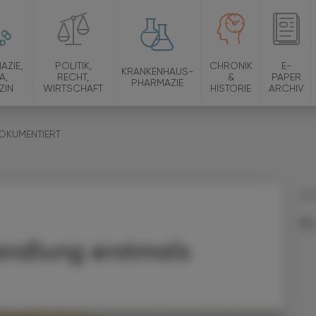
AZIE,
POLITIK,
CHRONIK
E-
KRANKENHAUS-
A,
RECHT,
&
PAPER
PHARMAZIE
ZIN
WIRTSCHAFT
HISTORIE
ARCHIV
OKUMENTIERT
26.
andlung erstmals