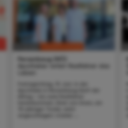
CHRONIK & HISTORIE
10. Juli 2026
30
Persenbeug (NÖ)
Apotheker rettet Radfahrer das
Leben
Freitagmittag, 19. Juni. In der
Apotheke in Persenbeug läuft der
Alltag – bis zwei Radfahrer
hereinkommen. Einer von ihnen, ein
75-jähriger Tiroler, wirkt
angeschlagen: starker ...