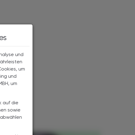
es
Analyse und
ährleisten
Cookies, um
ting und
MBH, um
k auf die
nen sowie
h abwählen