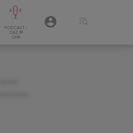
☰
USER
PODCAST -
ÖAZ IM
OHR
 Mai 2026
Artikel drucken