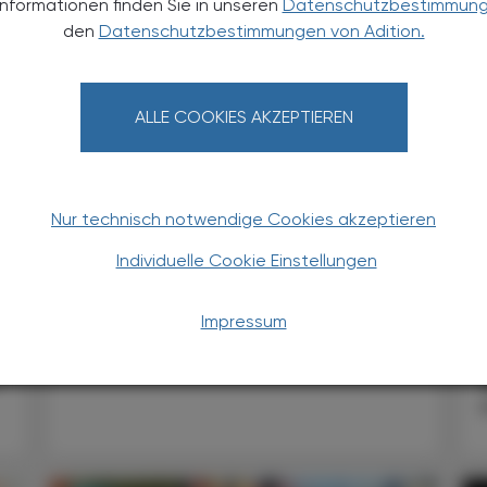
Informationen finden Sie in unseren
Datenschutzbestimmun
den
Datenschutzbestimmungen von Adition.
ALLE COOKIES AKZEPTIEREN
CHRONIK & HISTORIE
17. Juli 2026
13
Arbeitsbelastung
Nur technisch notwendige Cookies akzeptieren
Hitzeschutzverordnung
Individuelle Cookie Einstellungen
Hohe Temperaturen sind ein Problem
n
für Beschäftigte – und auf Dauer
Impressum
auch für Unternehmen.