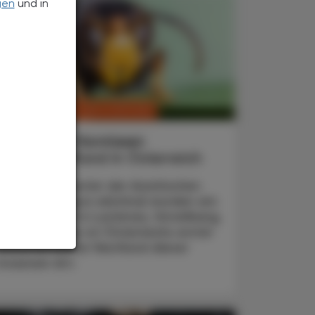
gen
und in
CHRONIK & HISTORIE
. Juli 2026
Asiatische Hornissen
Erster Nestfund in Österreich
Zwei Primärnester der Asiatischen
Hornisse (Vespa velutina) wurden am
20. Juni 2026 in Lustenau, Vorarlberg,
entdeckt. Das ist Österreichs erster
dokumentierter Nestfund dieser
invasiven Art.