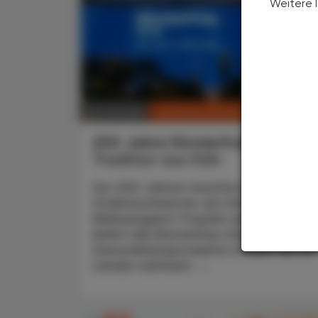
Weitere 
CHRONIK & HISTORIE
26. Juli 2026
200 Jahre Klosterfrau
Tradition aus Köln
Vor 200 Jahren mischte eine Kölner
Ordensschwester am Dom die erste
Melissengeist-Tropfen an – heute
liefert die Klosterfrau Group
Gesundheitsprodukte in mehr als 30
Länder weltweit. ...