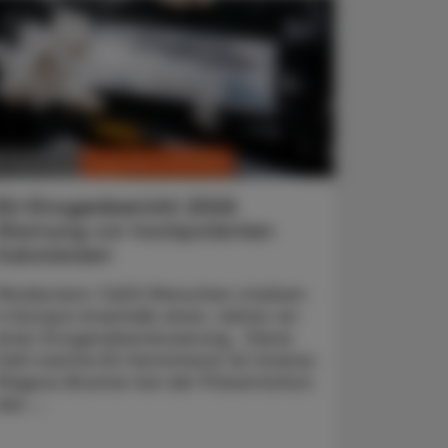
CHRONIK & HISTORIE
. Juni 2026
EU-Drogenbericht 2026
Warnung vor hochpotenten
Substanzen
Mindestens 7.600 Menschen starben
in Europa innerhalb eines Jahres an
einer Drogenüberdosierung. Diese
Zahl nannte EU-Kommissar für Inneres
Magnus Brunner bei der Präsentation
des ...