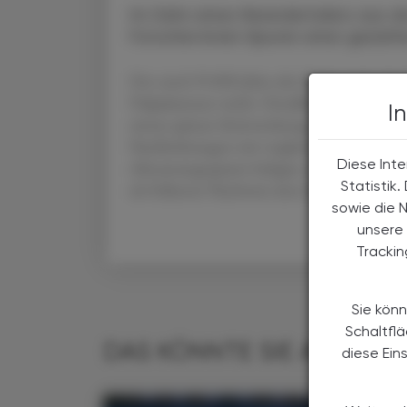
Im Zahn eines Neandertalers aus d
Forscher:innen Spuren einer geziel
Der rund 59.000 Jahre alte Molar weist eine K
Pulpakammer reicht. Detaillierte Analysen ze
I
einem spitzen Steinwerkzeug entstand und n
Nachbohrungen mit vergleichbaren Werkzeug
Diese Inte
Abnutzungsspuren belegen, dass der Zahn na
Statistik
als frühester Nachweis einer invasiven Karies
sowie die 
unsere 
Tracki
Sie könn
Schaltfl
DAS KÖNNTE SIE AUCH IN
diese Ein