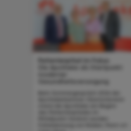
CHRONIK & HISTORIE
11. Juli 2026
Patientenpfad im Fokus
Die Apotheke als Startpunkt
moderner
Gesundheitsversorgung
Beim Sommergespräch 2026 der
Apothekerkammer Oberösterreich
stand die Apotheke am Beginn
des Patientenpfades im
Mittelpunkt: Konkret wurden
Früherkennung von Risiken, Point-of-