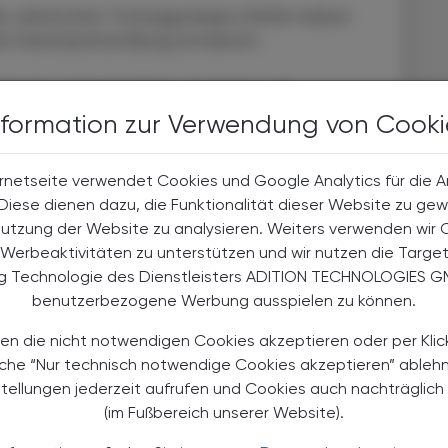
er sibirischen Tschagyrskaja-Höhle haben
ten Kariesbehandlung entdeckt.
avität auf der Kaufläche auf, die bis in die
igen, dass die Vertiefung durch gezieltes Bohren mit
nformation zur Verwendung von Cooki
icht durch natürlichen Verschleiß. Experimentelle
en lieferten nahezu idente Spurenbilder.
rnetseite verwendet Cookies und Google Analytics für die 
ch dem Eingriff weitergenutzt wurde. Die Studie gilt
. Diese dienen dazu, die Funktionalität dieser Website zu gew
therapie.
Nutzung der Website zu analysieren. Weiters verwenden wir 
Werbeaktivitäten zu unterstützen und wir nutzen die Targe
ng Technologie des Dienstleisters ADITION TECHNOLOGIES G
benutzerbezogene Werbung ausspielen zu können.
en die nicht notwendigen Cookies akzeptieren oder per Klic
äche “Nur technisch notwendige Cookies akzeptieren” ableh
TERESSIEREN
stellungen jederzeit aufrufen und Cookies auch nachträglic
(im Fußbereich unserer Website).