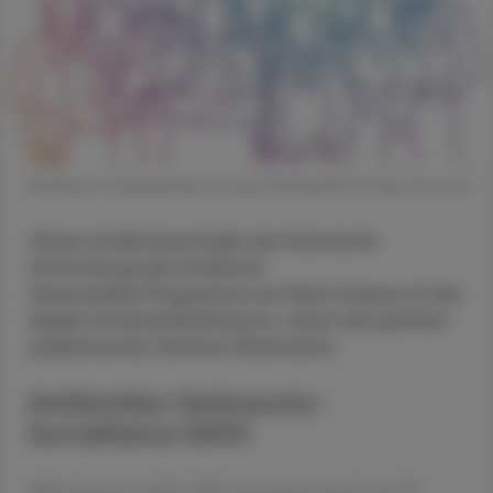
Antibiotic Stewardship an einer Kinderklinik © Shutterstock
Dieser Artikel beschreibt die historische
Entwicklung des Antibiotic
Stewardship Programms am Med Campus IV des
Kepler Universitätsklinikums,
einem der größten
pädiatrischen Zentren Österreichs.
Antibiotika-Verbrauchs-
Surveillance (AVS)
Alles begann im Jahr 2012 mit einem Anruf von Dr.