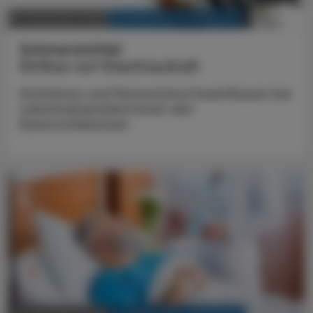
KRANKENHAUS-PHARMAZIE
21. Dezember 2025
Schmerzmittel
Einfluss auf Eisenhaushalt
Diclofenac und Paracetamol beeinflussen bei
Leberkrebspatient:innen den
Eisenstoffwechsel.