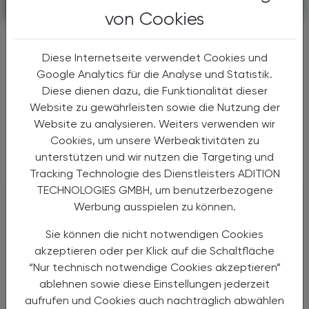
KRANKENHAUS-PHARMAZIE
10. April 2026
von Cookies
S3-Leitlinienupdate 2026
Acetylsalicylsäure als selektive
Diese Internetseite verwendet Cookies und
Option zur
VTE-Prophylaxe
Google Analytics für die Analyse und Statistik.
Diese dienen dazu, die Funktionalität dieser
Nach größeren orthopädischen Eingriffen wie
Website zu gewährleisten sowie die Nutzung der
Hüft- oder Knieendoprothesen steigt das
Website zu analysieren. Weiters verwenden wir
Risiko für venöse Thromboembolien (VTE)
Cookies, um unsere Werbeaktivitäten zu
deutlich an – von tiefen Venenthrombosen
unterstützen und wir nutzen die Targeting und
bis hin zu ...
Tracking Technologie des Dienstleisters ADITION
TECHNOLOGIES GMBH, um benutzerbezogene
Werbung ausspielen zu können.
Sie können die nicht notwendigen Cookies
akzeptieren oder per Klick auf die Schaltfläche
“Nur technisch notwendige Cookies akzeptieren”
ablehnen sowie diese Einstellungen jederzeit
aufrufen und Cookies auch nachträglich abwählen