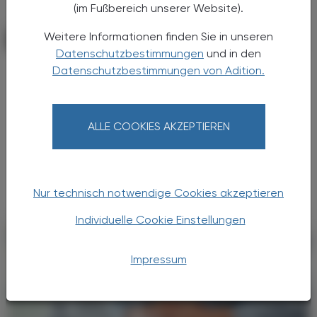
(im Fußbereich unserer Website).
Weitere Informationen finden Sie in unseren
KRANKENHAUS-PHARMAZIE
11. März 2026
Datenschutzbestimmungen
und in den
Digitalisierung wirkt
Datenschutzbestimmungen von Adition.
Unit-Dose-Verblisterung
Die Apotheke der Barmherzigen Brüder Linz
ALLE COOKIES AKZEPTIEREN
zeigt, wie Digitalisierung die
Arzneimittelversorgung im Krankenhaus
verbessern kann: bis zu 75 % Zeitersparnis in
der Pflege, extrem niedrige ...
Nur technisch notwendige Cookies akzeptieren
Individuelle Cookie Einstellungen
Impressum