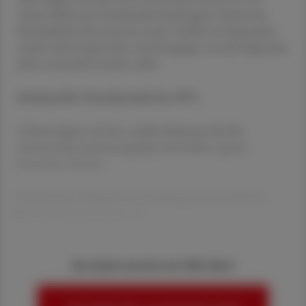
Ariane Biebl, der Antibiotika-beauftragten Ärztin der
Kinderklinik. Bei unserem ersten Treffen im September
wurde vieles besprochen und festgelegt, was die folgenden
Jahre wesentlich werden sollte.
Strukturelle Charakteristik des AVS:
• Zuerst legten wir fest, welche Stationen für die
Auswertung zusammengelegt und welche separat
betrachtet werden.
• Durch den Vergleich der Abteilungen innerhalb der
Kinderklinik generieren wir
Sie haben bereits ein ÖAZ-Abo?