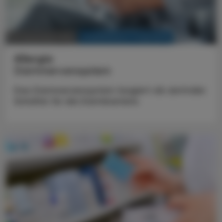
KRANKENHAUS-PHARMAZIE
23. Dezember 2025
Allergie
Darmnervensystem
Das Darmnervensystem fungiert als zentraler
Schalter für die Darmbarriere.