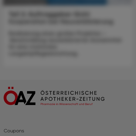
KRANKENHAUS-PHARMAZIE
20. Dezember 2025
Teil 2: Auftraggeber-Sicht
Kooperation bei Neuverblisterung
Realisierung eines großen Projektes –
Bereitstellung neuverblisterter Arzneimittel
für eine stationäre
Langzeitpflegeeinrichtung.
Coupons