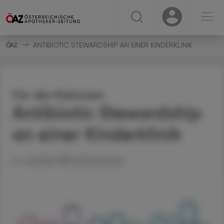
☰
USER
USER
ANTIBIOTIC STEWARDSHIP AN EINER KINDERKLINIK
Für die Kleinsten
Antibiotic Stewardship
an einer Kinderklinik
14. Juli 2025
Artikel drucken