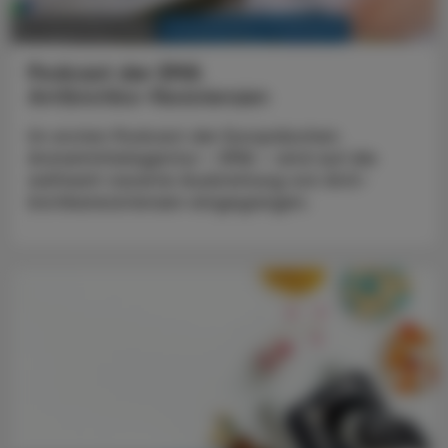
KRANKENHAUS-PHARMAZIE
22. Dezember 2025
Podcast der EMA
Antibiotika-Resistenzen
Im ersten Podcast der Europäischen
Arzneimittelagentur – EMA – wird auf die
weltweit rasante Ausbreitung von Anti­
biotikaresistenzen eingegangen.