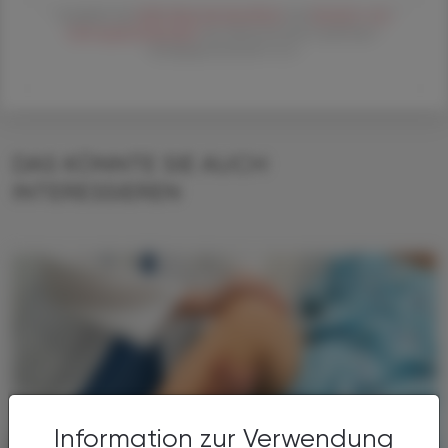
Es gelten die
AGB
,
Datenschutzrichtline
und
Versand- und
Zahlungsbedingungen
der Österreichische Apotheker-
Verlagsgesellschaft m.b.H.
DAS KÖNNTE SIE AUCH
INTERESSIEREN
Information zur Verwendung