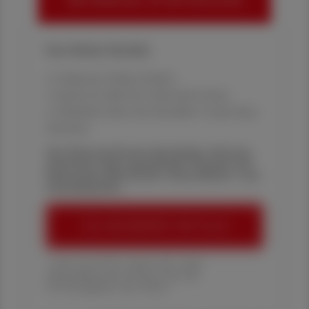
HIER ANMELDEN, UM WEITERZULESEN
Ihre Online-Vorteile:
✔ exklusive Online-Inhalte
✔ gratis für alle Print-Abonnent:innen
✔ Überblick über die aktuellen Couponing-
Aktionen
Die Österreichische Apotheker-Zeitung
informiert über spannende Themen aus
Pharmazie, Wirtschaft, Gesundheits- und
Standespolitik.
ÖAZ-ABONNEMENT BESTELLEN
1 Jahr um € 179,– (exkl. UST. zzgl.
Versandkosten) für Ihre ÖAZ als
Printausgabe und Online