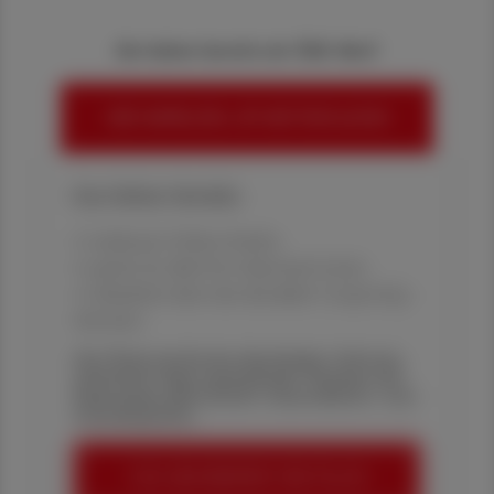
Sie haben bereits ein ÖAZ-Abo?
HIER ANMELDEN, UM WEITERZULESEN
Ihre Online-Vorteile:
✔ exklusive Online-Inhalte
✔ gratis für alle Print-Abonnent:innen
✔ Überblick über die aktuellen Couponing-
Aktionen
Die Österreichische Apotheker-Zeitung
informiert über spannende Themen aus
Pharmazie, Wirtschaft, Gesundheits- und
Standespolitik.
ÖAZ-ABONNEMENT BESTELLEN