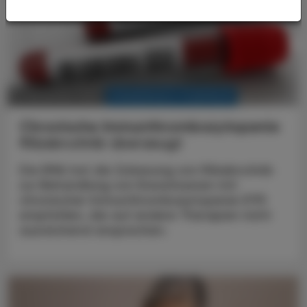
KRANKENHAUS-PHARMAZIE
12. November 2025
Chronische Immunthrombozytopenie
Rilzabrutinib überzeugt
Die EMA hat die Zulassung von Rilzabrutinib
zur Behandlung von Erwachsenen mit
chronischer Immunthrombozytopenie (ITP)
empfohlen, die auf andere Therapien nicht
ausreichend ansprechen.