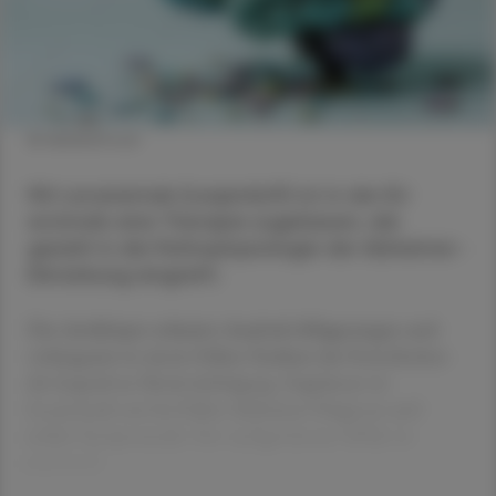
© AdobeStock
Mit Lecanemab (Leqembi®) ist in der EU
erstmals eine Therapie zugelassen, die
gezielt in die Pathophysiologie der Alzheimer-
Erkrankung eingreift.
Der Antikörper reduziert Amyloid-Ablagerungen und
verlangsamt in einem frühen Stadium das Fortschreiten
der kognitiven Beeinträchtigung. Zugelassen ist
Lecanemab nur bei früher Alzheimer-Diagnose und
milder Symptomatik. Der nachgewiesene Effekt ist
statistisch