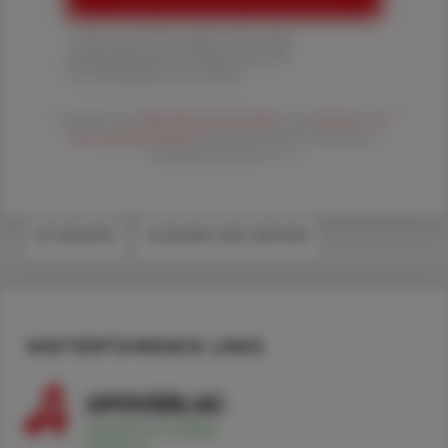
1 Jahr um € 179,– (exkl. UST. zzgl.
Versandkosten) für Ihre ÖAZ als
Printausgabe und Online
Es gelten die
AGB
,
Datenschutzrichtline
und
Versand- und
Zahlungsbedingungen
der Österreichische Apotheker-
Verlagsgesellschaft m.b.H.
#THERAPIE
#GEHIRN UND NERVEN
WEITERFÜHRENDE LINKS