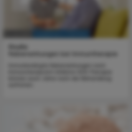
KRANKENHAUS-PHARMAZIE
14. Juni 2025
Studie
Nebenwirkungen bei Immuntherapie
Immunbedingte Nebenwirkungen nach
Immuncheckpoint-Inhibitor (ICI)-Therapie
können auch Jahre nach der Behandlung
auftreten.