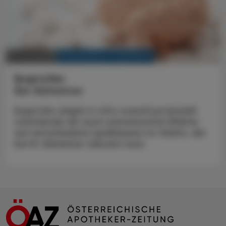
KRANKENHAUS-PHARMAZIE
10. Juni 2025
Ibuprofen
Bei Alzheimer
Ibuprofen zeigte in vitro sowohl potenziell
schützende als auch unerwünschte Effekte
auf verschiedene Lipidklassen im Gehirn, die
bei M. Alzheimer relevant sind.