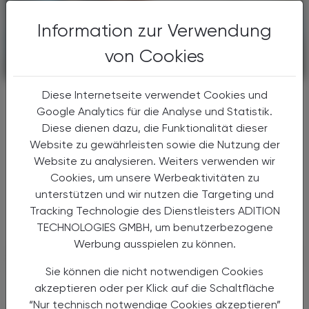
Information zur Verwendung
von Cookies
KRANKENHAUS-PHARMAZIE
25. März 2026
Diese Internetseite verwendet Cookies und
Evidenzlage zur medikamentösen
Google Analytics für die Analyse und Statistik.
Prävention bleibt schwach
Diese dienen dazu, die Funktionalität dieser
Postoperatives Delir
Website zu gewährleisten sowie die Nutzung der
Eine aktuelle systematische Übersicht im BMJ
Website zu analysieren. Weiters verwenden wir
analysiert mehr als 50 pharmakologische
Cookies, um unsere Werbeaktivitäten zu
Ansätze zur Vorbeugung postoperativer
unterstützen und wir nutzen die Targeting und
Delire bei älteren Patient:innen. Trotz der
Tracking Technologie des Dienstleisters ADITION
enormen Datenbasis ...
TECHNOLOGIES GMBH, um benutzerbezogene
Werbung ausspielen zu können.
Sie können die nicht notwendigen Cookies
akzeptieren oder per Klick auf die Schaltfläche
“Nur technisch notwendige Cookies akzeptieren”