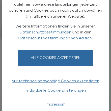
ablehnen sowie diese Einstellungen jederzeit
aufrufen und Cookies auch nachträglich abwählen
(im Fußbereich unserer Website).
Weitere Informationen finden Sie in unseren
Datenschutzbestimmungen
und in den
KRANKENHAUS-PHARMAZIE
17. November 2025
Datenschutzbestimmungen von Adition.
CGRP-Antikörper
Eptinezumab bei Clusterkopfschmerz
ALLE COOKIES AKZEPTIEREN
Der aus der Migräneprophylaxe bekannte
CGRP-Antikörper Eptinezumab überzeugt
auch bei chronischem Clusterkopfschmerz
durch gute Verträglichkeit und Wirksamkeit.
Nur technisch notwendige Cookies akzeptieren
Individuelle Cookie Einstellungen
Impressum