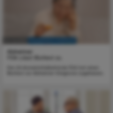
KRANKENHAUS-PHARMAZIE
02. Juli 2025
Alzheimer
FDA Lässt Bluttest zu
Die US-Arzneimittelbehörde FDA hat einen
Bluttest zur Alzheimer-Diagnose zugelassen.