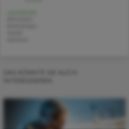
Lecanemab
Alternativen
Anwendungen
Handel
Sicherheit
DAS KÖNNTE SIE AUCH
INTERESSIEREN