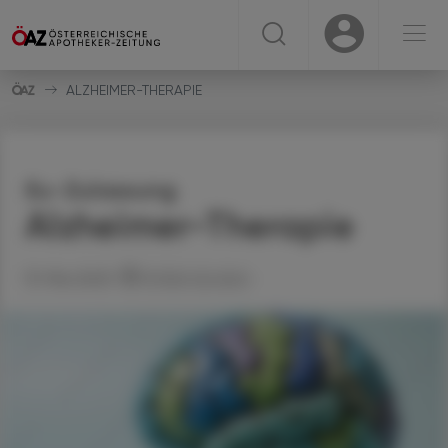
☰
USER
USER
ALZHEIMER-THERAPIE
Eu-Zulassung
Alzheimer-Therapie
13. Mai 2025
Artikel drucken