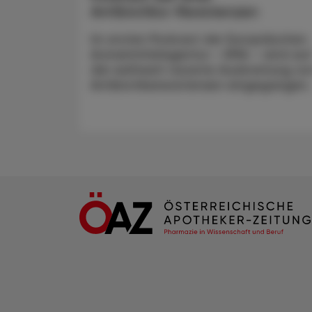
Antibiotika-Resistenzen
Im ersten Podcast der Europäischen
Arzneimittelagentur – EMA – wird auf
die weltweit rasante Ausbreitung vo
Anti­biotikaresistenzen eingegangen