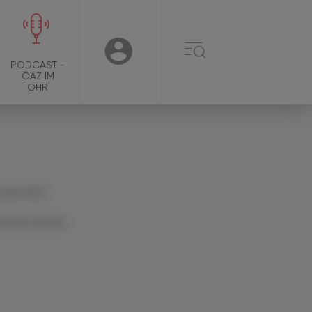
☰
USER
PODCAST -
ÖAZ IM
OHR
 April 2022
Artikel drucken