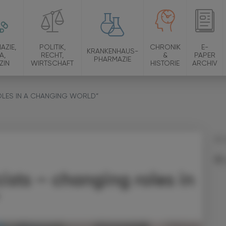
AZIE,
POLITIK,
CHRONIK
E-
KRANKENHAUS-
A,
RECHT,
&
PAPER
PHARMAZIE
ZIN
WIRTSCHAFT
HISTORIE
ARCHIV
OLES IN A CHANGING WORLD“
25.
sts – changing roles in