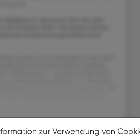
 Beigestellt
e delighted to announce that the 26th
 on 23–25 March 2022.“ Mit diesen Worten
päischen Krankenhausapotheker:innen
chführung 2021 war die Freude groß, dass der EAHP-
sts)Kongress heuer wieder in Präsenz stattfinden
erten Teilnehmer:innen – aus mehr als 50 bei Weitem
ren hundert Postereinreichungen ein voller Erfolg.
ei Vorträgen live dabei zu sein, sich auszutauschen und
n, waren in diesem Jahr für die Teilnehmenden ein
bereits ein ÖAZ-Abo?
nformation zur Verwendung von Cooki