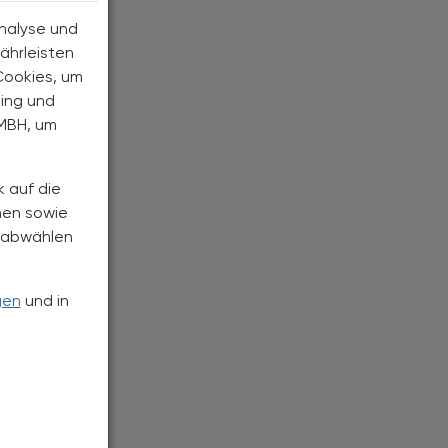
Analyse und
ährleisten
Cookies, um
ting und
MBH, um
k auf die
nen sowie
h abwählen
gen
und in