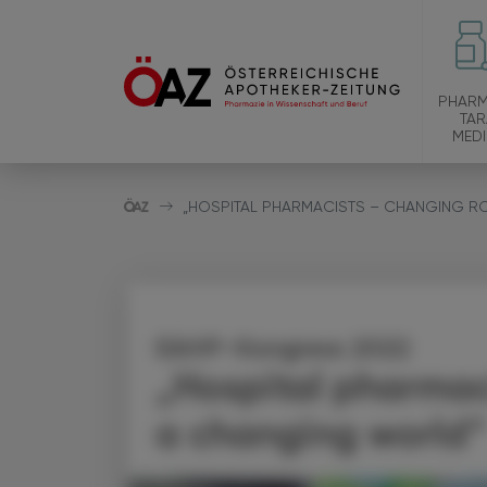
PHARM
TAR
MEDI
„HOSPITAL PHARMACISTS – CHANGING R
EAHP-Kongress 2022
„Hospital pharmaci
a changing world“