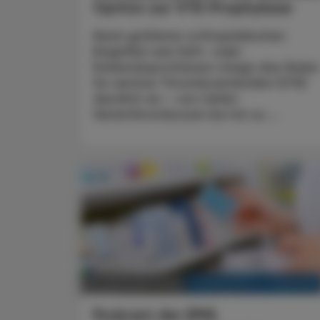
Option zur
VTE-Prophylaxe
Nach größeren orthopädischen
Eingriffen wie Hüft- oder
Knieendoprothesen steigt das Risiko
für venöse Thromboembolien (VTE)
deutlich an – von tiefen
Venenthrombosen bis hin zu ...
KRANKENHAUS-PHARMAZIE
22. Dezember 2025
Podcast der EMA