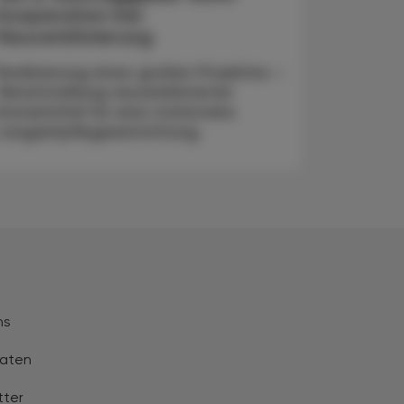
Kooperation bei
Neuverblisterung
Realisierung eines großen Projektes –
Bereitstellung neuverblisterter
Arzneimittel für eine stationäre
Langzeitpflegeeinrichtung.
ns
aten
tter