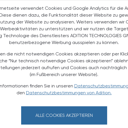
EN, UM WEITERZULESEN
rnetseite verwendet Cookies und Google Analytics für die 
. Diese dienen dazu, die Funktionalität dieser Website zu gew
Nutzung der Website zu analysieren. Weiters verwenden wir 
Werbeaktivitäten zu unterstützen und wir nutzen die Targe
ng Technologie des Dienstleisters ADITION TECHNOLOGIES G
halte
benutzerbezogene Werbung ausspielen zu können.
t-Abonnent:innen
 aktuellen Couponing-Aktionen
en die nicht notwendigen Cookies akzeptieren oder per Klic
äche “Nur technisch notwendige Cookies akzeptieren” ableh
 Apotheker-Zeitung informiert
men aus Pharmazie,
stellungen jederzeit aufrufen und Cookies auch nachträglic
its- und Standespolitik.
(im Fußbereich unserer Website).
Informationen finden Sie in unseren
Datenschutzbestimmun
NEMENT BESTELLEN
den
Datenschutzbestimmungen von Adition.
. UST. zzgl. Versandkosten) für
gabe und Online
ALLE COOKIES AKZEPTIEREN
htline
und
Versand- und Zahlungsbedingung
Apotheker-Verlagsgesellschaft m.b.H.