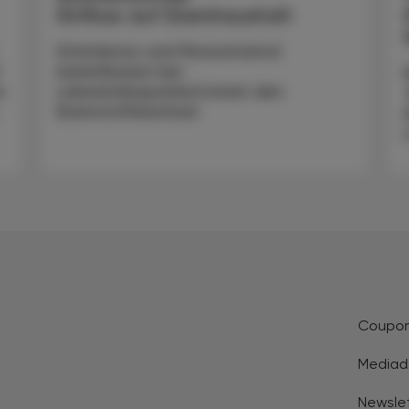
Einfluss auf Eisenhaushalt
Diclofenac und Paracetamol
beeinflussen bei
n
Leberkrebspatient:innen den
.
Eisenstoffwechsel.
Coupo
Mediad
Newsle