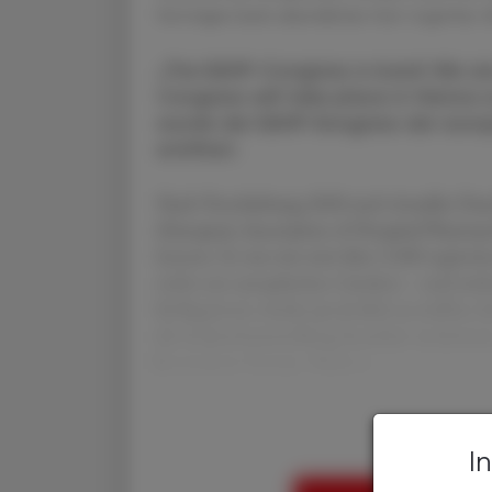
Vorträgen beim abendlichen Get together. ©
„The EAHP-Congress is back! We ar
Congress will take place in Vienna
wurde der EAHP-Kongress der euro
eröffnet.
Nach Verschiebung 2020 und virtueller Dur
(European Association of Hospital Pharmaci
konnte. Er war mit weit über 2.000 registri
nicht nur europäischen Ländern – und mehre
Kolleg:innen wieder persönlich zu treffen, b
die Industrieausstellung besuchen zu könne
besonderer Genuss. Nicht n
Sie haben 
I