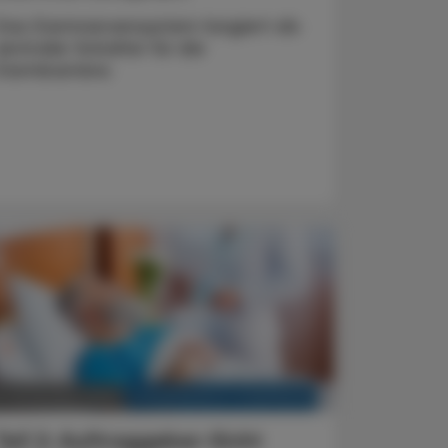
Das Darmnervensystem fungiert als
zentraler Schalter für die
Darmbarriere.
KRANKENHAUS-PHARMAZIE
0. Dezember 2025
Teil 2: Auftraggeber-Sicht