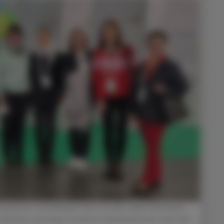
olleginnen und Kollegen nicht nur den regen Austausch
röhliches und lange vermisstes Beisammensein nach den