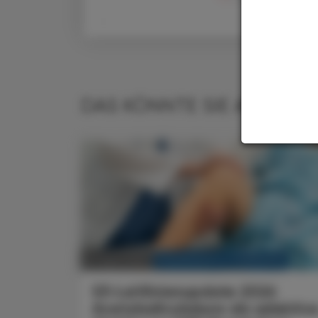
DAS KÖNNTE SIE AUCH IN
KRANKENHAUS-PHARMAZIE
10. April 2026
S3-Leitlinienupdate 2026
Acetylsalicylsäure als selektiv