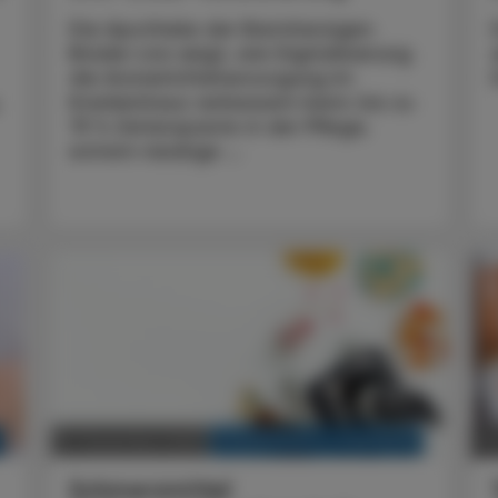
Die Apotheke der Barmherzigen
Brüder Linz zeigt, wie Digitalisierung
die Arzneimittelversorgung im
Krankenhaus verbessern kann: bis zu
75 % Zeitersparnis in der Pflege,
extrem niedrige ...
KRANKENHAUS-PHARMAZIE
21. Dezember 2025
2
Schmerzmittel