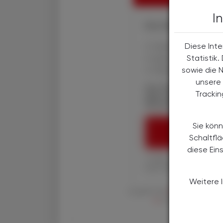
I
Ihre Online-Vorteile:
Diese Inte
✔ exklusive Online-In
Statistik
✔ gratis für alle Prin
sowie die 
✔ Überblick über die
unsere 
Die Österreichische
Tracki
über spannende The
Wirtschaft, Gesundhe
Sie könn
ÖAZ-ABON
Schaltfl
diese Ein
1 Jahr um € 179,– (exkl
Ihre ÖAZ als Printaus
Weitere 
Es gelten die
AGB
,
Datenschutzric
en
der Österreichische 