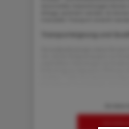
Zytostatika-Zubereitungen können 
Anlage optimiert werden. Es könne
manuellen Transport erreicht werd
Transporteignung und Quali
Zytostatikazubereitungen müssen für einen 
sein. Auf den Rohrposttransport von Prot
empfindlichen Zubereitungen wie Emulsione
Risikoabwägung (Aggregation/Wirkungsverl
1,2
verzichtet.
Auch wenn dazu bereits einige 
weiterführende Untersuchungen und konkret
Sie haben 
HIER ANMELD