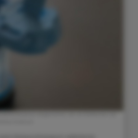
kelmechanismus ausgestattet, der ein Einklemmen der
nhaus Innsbruck
 beim Rohrposttransport selektierter