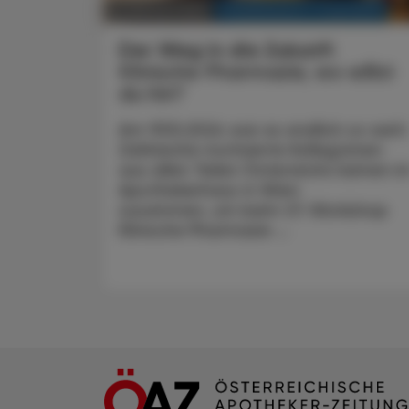
KRANKENHAUS-PHARMAZIE
17. Februar 2025
Der Weg in die Zukunft
Klinische Pharmazie, wo willst
du hin?
Am 19.10.2024 war es endlich so weit:
Zahlreiche motivierte Kolleg:innen
aus allen Teilen Österreichs kamen i
Apothekerhaus in Wien
zusammen, um beim 27. Workshop
Klinische Pharmazie ...