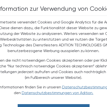
nformation zur Verwendung von Cooki
rnetseite verwendet Cookies und Google Analytics für die 
halte
. Diese dienen dazu, die Funktionalität dieser Website zu gew
t-Abonnent:innen
Nutzung der Website zu analysieren. Weiters verwenden wir 
 aktuellen Couponing-Aktionen
Werbeaktivitäten zu unterstützen und wir nutzen die Targe
 Apotheker-Zeitung informiert
ng Technologie des Dienstleisters ADITION TECHNOLOGIES G
men aus Pharmazie,
its- und Standespolitik.
benutzerbezogene Werbung ausspielen zu können.
en die nicht notwendigen Cookies akzeptieren oder per Klic
NEMENT BESTELLEN
äche “Nur technisch notwendige Cookies akzeptieren” ableh
stellungen jederzeit aufrufen und Cookies auch nachträglic
. UST. zzgl. Versandkosten) für
(im Fußbereich unserer Website).
gabe und Online
Informationen finden Sie in unseren
Datenschutzbestimmun
htline
und
Versand- und Zahlungsbedingung
den
Datenschutzbestimmungen von Adition.
Apotheker-Verlagsgesellschaft m.b.H.