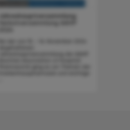
KRANKENHAUS-PHARMAZIE
2. Jänner 2025
Jahreshauptversammlung
Herbstversammlung AAHP
2024
Bei der von 15. - 16. November 2024
abgehaltenen
Jahreshauptversammlung der AAHP
(Austrian Association of Hospital
Pharmacists) ging es um Themen der
Krankenhauspharmazie und wichtige
..