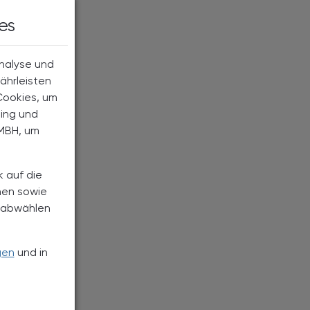
es
Analyse und
ährleisten
Cookies, um
ting und
MBH, um
k auf die
nen sowie
h abwählen
gen
und in