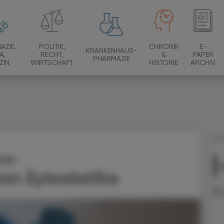
AZIE,
POLITIK,
CHRONIK
E-
KRANKENHAUS-
A,
RECHT,
&
PAPER
PHARMAZIE
ZIN
WIRTSCHAFT
HISTORIE
ARCHIV
11.
ität
Tr
on Zytostatika