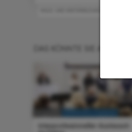
#AUS- UND WEITERBILDUNG
DAS KÖNNTE SIE AUCH IN
KRANKENHAUS-PHARMAZIE
10. Juli 2025
Interprofessioneller Austausch