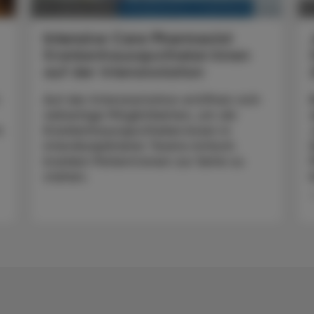
KRANKENHAUS-PHARMAZIE
20. Jänner 2025
0
Intensive Care Pharmacist
Krankenhausapotheker:innen
auf der Intensivstation
Auf der Intensivstation eröffnen sich
vielseitige Möglich­keiten, um als
m
Krankenhausapotheker:innen in
interdisziplinären Teams kritisch
kranken Patient:innen zur Seite zu
stehen.
.