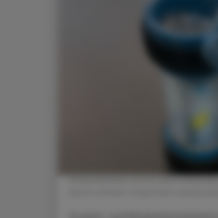
Rohrpostbüchsen sind mit einem Schwenkdec
Beutel verhindert. © Apotheke Landeskranke
Produkt- und Mitarbeitersicherheit