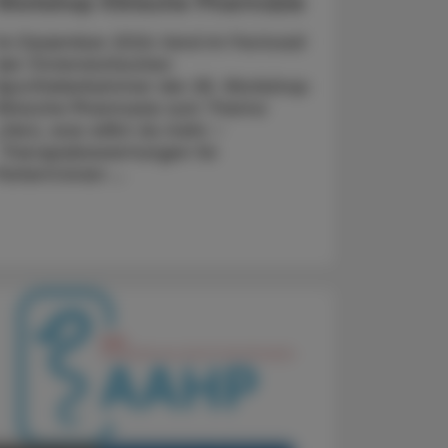
Workshop Klinische Pharmazie
Im Dezember 2024 fand im Festsaal
der Österreichischen
Apothekerkammer der 28. Workshop
Klinische Pharmazie zum Thema
„Herz, was willst du mehr –
Therapiebewertungen für
Patient:innen ...