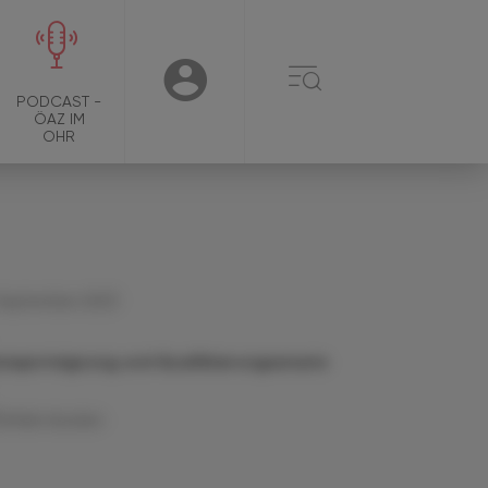
☰
USER
PODCAST -
ÖAZ IM
OHR
 September 2023
ansporteignung und Qualifizierungsansatz
Artikel drucken