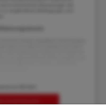
durch konstruktive Anpassungen der
n so vergleichbare Bedingungen zum
en.
fizierungsansatz
Versand per Rohrpost physikalisch-chemisch geeignet
einlösungen (monoklonale Antikörper) und anderen
n wird in hausinternen Leitlinien aus Gründen der
ust) und aufgrund fehlender Referenzangaben meist
3
rezente Publikationen
existieren, sind dennoch
e regulatorische
bereits ein ÖAZ-Abo?
EN, UM WEITERZULESEN