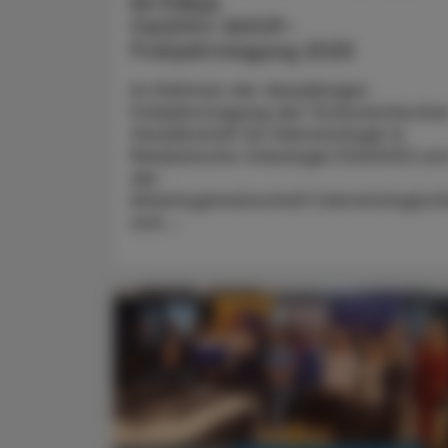
im Fokus
OeGHO/AHOP-
Frühjahrstagung 2025
Im Rahmen der diesjährigen
Frühjahrstagung der Österreichische
Gesellschaft für Hämatologie &
Medizinische Onkologie (OeGHO) un
der
Arbeitsgemeinschaft hämatologisch
und ...