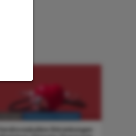
KRANKENHAUS-PHARMAZIE
. Mai 2025
Kardiovaskuläre Erkrankungen