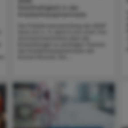
2025
Nachhaltigkeit in der
Krankenhauspharmazie
Die Frühjahrsversammlung der AAHP
n
fand von 4.–5. April in Linz statt. Der
Vorstand berichtete über die
d
Entwicklungen zu wichtigen Themen
der Krankenhauspharmazie der
er
letzten Monate. Die ...