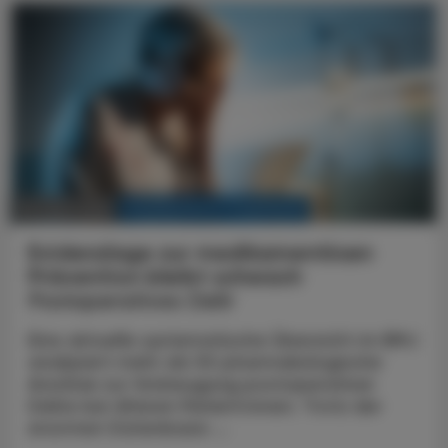
KRANKENHAUS-PHARMAZIE
25. März 2026
Evidenzlage zur medikamentösen
Prävention bleibt schwach
Postoperatives Delir
Eine aktuelle systematische Übersicht im BMJ
analysiert mehr als 50 pharmakologische
Ansätze zur Vorbeugung postoperativer
Delire bei älteren Patient:innen. Trotz der
enormen Datenbasis ...