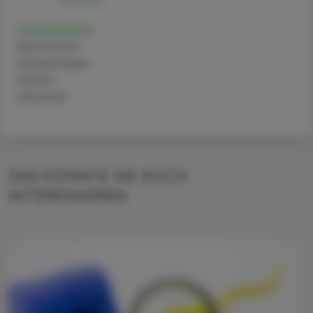
Darolutamid
Alternativen
Anwendungen
Handel
Sicherheit
DAS KÖNNTE SIE AUCH
INTERESSIEREN