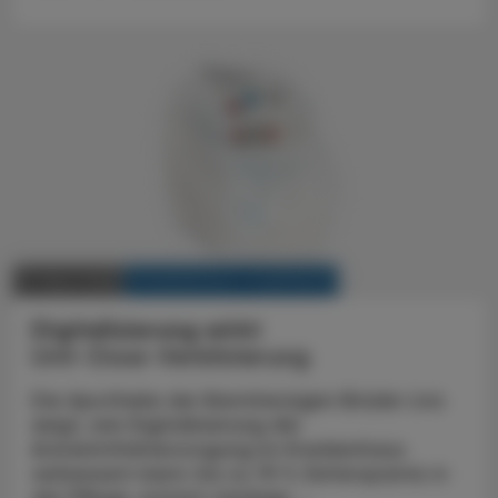
KRANKENHAUS-PHARMAZIE
11. März 2026
Digitalisierung wirkt
Unit-Dose-Verblisterung
Die Apotheke der Barmherzigen Brüder Linz
zeigt, wie Digitalisierung die
Arzneimittelversorgung im Krankenhaus
verbessern kann: bis zu 75 % Zeitersparnis in
der Pflege, extrem niedrige ...