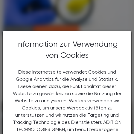
CHRONIK & HISTORIE
09. Juni 2026
Nicht hormonell
Information zur Verwendung
Reversible Verhütung für Männer
von Cookies
Ein interdisziplinärer Forschungsverbund aus
fünf deutschen Universitäten arbeitet an
Diese Internetseite verwendet Cookies und
einer neuen, nicht-hormonellen
Google Analytics für die Analyse und Statistik.
Verhütungsmethode für Männer.
Diese dienen dazu, die Funktionalität dieser
Website zu gewährleisten sowie die Nutzung der
Website zu analysieren. Weiters verwenden wir
Cookies, um unsere Werbeaktivitäten zu
unterstützen und wir nutzen die Targeting und
Tracking Technologie des Dienstleisters ADITION
TECHNOLOGIES GMBH, um benutzerbezogene