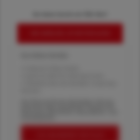
Sie haben bereits ein ÖAZ-Abo?
HIER ANMELDEN, UM WEITERZULESEN
Ihre Online-Vorteile:
✔ exklusive Online-Inhalte
✔ gratis für alle Print-Abonnent:innen
✔ Überblick über die aktuellen Couponing-
Aktionen
Die Österreichische Apotheker-Zeitung
informiert über spannende Themen aus
Pharmazie, Wirtschaft, Gesundheits- und
Standespolitik.
ÖAZ-ABONNEMENT BESTELLEN