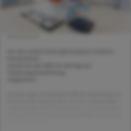
© Shutterstock
Für den oralen Androgenrezeptor-Inhibitor
Daroluta­mid
wurde bei der EMA ein Antrag auf
Zulassungserweiterung
eingereicht.
Die beantragte Erweiterung betrifft die An­wendung von
Darolutamid in Kombination mit einer Androgendepri­
vationstherapie (ADT) bei Patienten mit metastasiertem
hormonsensitivem Prostatakrebs (mHSPC). Der Antrag
stützt sich auf die E