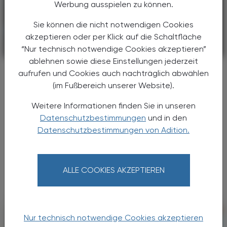
Werbung ausspielen zu können.
Sie können die nicht notwendigen Cookies
akzeptieren oder per Klick auf die Schaltfläche
“Nur technisch notwendige Cookies akzeptieren”
KRANKENHAUS-PHARMAZIE
17. April 2026
ablehnen sowie diese Einstellungen jederzeit
Universalimpfstoff
aufrufen und Cookies auch nachträglich abwählen
Experimenteller Impfstoffkandidat
(im Fußbereich unserer Website).
verspricht breiten Schutz vor
Weitere Informationen finden Sie in unseren
Atemwegserregern
Datenschutzbestimmungen
und in den
Ein neu entwickelter intranasaler Impfstoff
Datenschutzbestimmungen von Adition.
könnte den Weg zu einem universellen Schutz
vor respiratorischen Pathogenen ebnen. Die
Ergebnisse – bislang ausschließlich aus
ALLE COOKIES AKZEPTIEREN
Tiermodellen ...
Nur technisch notwendige Cookies akzeptieren