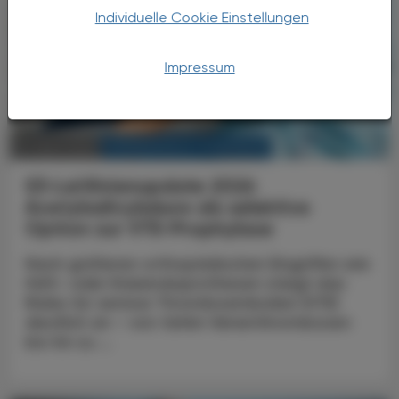
Individuelle Cookie Einstellungen
Impressum
KRANKENHAUS-PHARMAZIE
10. April 2026
S3-Leitlinienupdate 2026
Acetylsalicylsäure als selektive
Option zur
VTE-Prophylaxe
Nach größeren orthopädischen Eingriffen wie
Hüft- oder Knieendoprothesen steigt das
Risiko für venöse Thromboembolien (VTE)
deutlich an – von tiefen Venenthrombosen
bis hin zu ...