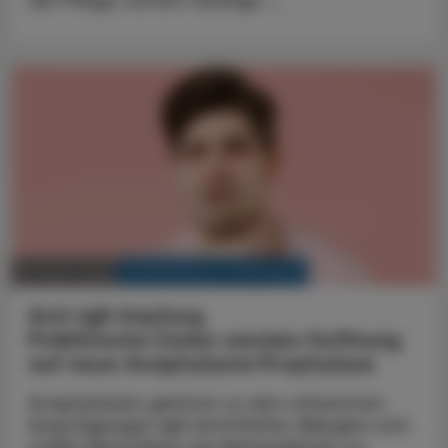
KRANKENHAUS-PHARMAZIE
09. März 2026
Anti-IgE-Impfung
Präklinische Daten wecken Hoffnung
auf neue Anaphylaxie‑Prophylaxe
Anaphylaxien gehören zu den schwersten
Ausprägungen IgE‑vermittelter Allergien und
stellen Betroffene wie Behandelnde vor