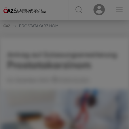
☰
USER
USER
PROSTATAKARZINOM
Antrag auf Zulassungserweiterung
Prostatakarzinom
04. Dezember 2024
Artikel drucken