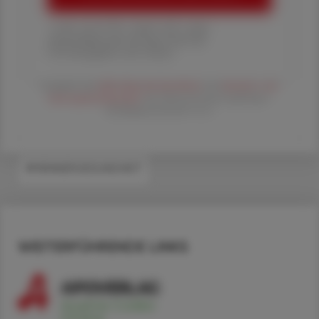
1 Jahr um € 179,– (exkl. UST. zzgl.
Versandkosten) für Ihre ÖAZ als
Printausgabe und Online
Es gelten die
AGB
,
Datenschutzrichtline
und
Versand- und
Zahlungsbedingungen
der Österreichische Apotheker-
Verlagsgesellschaft m.b.H.
#MÄNNERGESUNDHEIT
WEITERFÜHRENDE LINKS