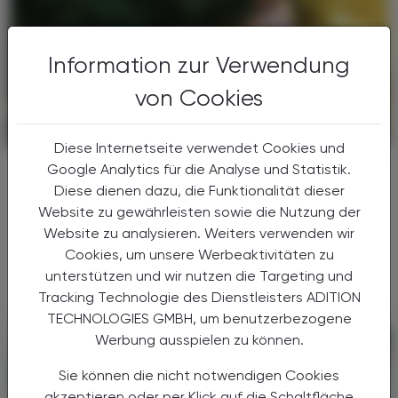
Information zur Verwendung
von Cookies
POLITIK, RECHT, WIRTSCHAFT
13. Juli 2026
Diese Internetseite verwendet Cookies und
Google Analytics für die Analyse und Statistik.
Steuerliche Vorteile nutzen
Diese dienen dazu, die Funktionalität dieser
Das Jobrad
Website zu gewährleisten sowie die Nutzung der
Die Bereitstellung eines arbeitgebereigenen
Website zu analysieren. Weiters verwenden wir
Fahrrads oder E-Bikes gewinnt in Österreich
Cookies, um unsere Werbeaktivitäten zu
zunehmend an Bedeutung.
unterstützen und wir nutzen die Targeting und
Tracking Technologie des Dienstleisters ADITION
TECHNOLOGIES GMBH, um benutzerbezogene
Werbung ausspielen zu können.
Sie können die nicht notwendigen Cookies
akzeptieren oder per Klick auf die Schaltfläche