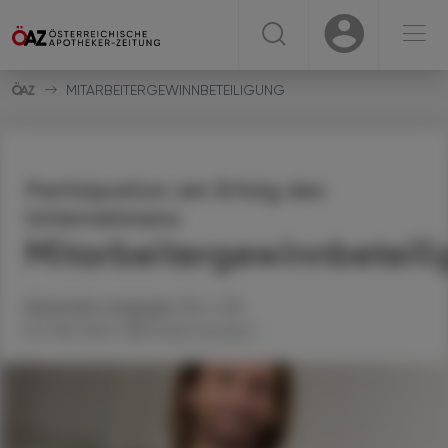
☰
USER
USER
MITARBEITERGEWINNBETEILIGUNG
Partizipation am Erfolg des
Unternehmens
Mitarbeitergewinnbeteil
Alexander
Lackinger
, BSc, StB
06. Mai 2024
Artikel drucken