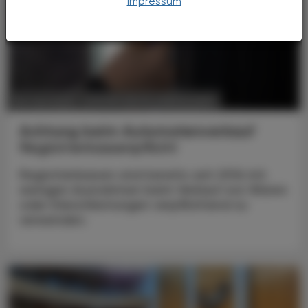
Impressum
POLITIK, RECHT, WIRTSCHAFT
02. Juni 2025
Achtung beim Automatenverkauf
Registrierkassenpflicht
Registrierkassen sind bereits seit 2016 mit
wenigen Ausnahmen beim Verkauf von Waren
oder Dienstleistungen verpflichtend zu
verwenden.