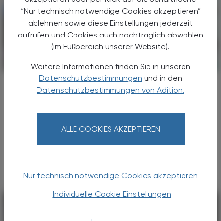
“Nur technisch notwendige Cookies akzeptieren”
ablehnen sowie diese Einstellungen jederzeit
aufrufen und Cookies auch nachträglich abwählen
(im Fußbereich unserer Website).
POLITIK, RECHT, WIRTSCHAFT
30. Juni 2025
Weitere Informationen finden Sie in unseren
Datenschutzbestimmungen
und in den
Umsatzsteuerliche Behandlung
Datenschutzbestimmungen von Adition.
Touristenexport
Unter dem Begriff „Touristenexport“ versteht
man die Ausfuhr von Waren durch
ALLE COOKIES AKZEPTIEREN
ausländische Tourist:innen, die ihren
Wohnsitz außerhalb der Europäischen Union
haben.
Nur technisch notwendige Cookies akzeptieren
Individuelle Cookie Einstellungen