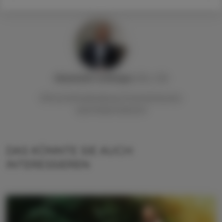
Alexander
Lackinger
, BSc, StB
Wirtschaftsabteilung Österreichischer
Apothekerverband
DAS KÖNNTE SIE AUCH
INTERESSIEREN