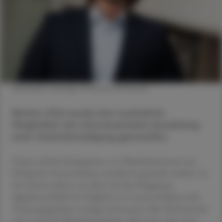
Alexander Lackinger © Renee Del Missier
Bereits 2022 wurde eine zusätzliche
Möglichkeit der lohnsteuerfreien Auszahlung
einer Gewinnbeteiligung geschaffen.
Damit soll die Partizipation von Mitarbeiter:innen am
Erfolg des Unternehmens attraktiver gemacht werden. In
den letzten Jahren war diese Art der Vergütung
abgabenrechtlich im Vergleich zu Corona-Prämien oder
Teuerungsprämien weniger interessant. Mit 2024 besteht
zwar noch die Mitarbeiterprämie, diese kann aber ohne