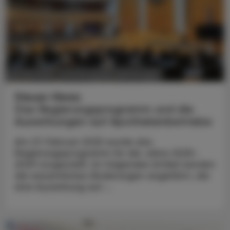
POLITIK, RECHT, WIRTSCHAFT
05. Mai 2025
Steuer-News
Das Regierungsprogramm und die
Auswirkungen auf Apothekenbetriebe
Am 27. Februar 2025 wurde das
Regierungsprogramm für die Jahre 2025–
2029 vorgestellt. Im folgenden Artikel werden
die wesentlichen Änderungen angeführt, die
eine Auswirkung auf ...