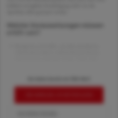
kollektivvertragliche Ermächtigung nicht von der
Apotheke selbst gesteuert werden.
Welche Voraussetzungen müssen
erfüllt sein?
Beträge bis zu € 3.000,– pro Jahr und aktivem
Arbeitnehmer/aktiver Arbeitnehmerin können
lohnsteuerfrei ausbezahlt werden. Nicht mehr
Sie haben bereits ein ÖAZ-Abo?
HIER ANMELDEN, UM WEITERZULESEN
Ihre Online-Vorteile: