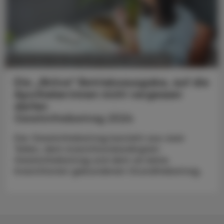
POLITIK, RECHT, WIRTSCHAFT
21. Oktober 2024
Die „fiktive“ Betriebsausgabe, auf die
Apotheker:innen nicht vergessen
dürfen
Gewinnfreibetrag 2024
Der Gewinnfreibetrag besteht aus zwei
Teilen, dem investitionsbedingten
Gewinnfreibetrag und dem an keine
Investitionen gebundenen Grundfreibetrag.