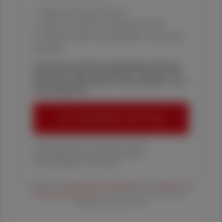
✔ exklusive Online-Inhalte
✔ gratis für alle Print-Abonnent:innen
✔ Überblick über die aktuellen Couponing-
Aktionen
Die Österreichische Apotheker-Zeitung
informiert über spannende Themen aus
Pharmazie, Wirtschaft, Gesundheits- und
Standespolitik.
ÖAZ-ABONNEMENT BESTELLEN
1 Jahr um € 179,– (exkl. UST. zzgl.
Versandkosten) für Ihre ÖAZ als
Printausgabe und Online
Es gelten die
AGB
,
Datenschutzrichtline
und
Versand- und
Zahlungsbedingungen
der Österreichische Apotheker-
Verlagsgesellschaft m.b.H.