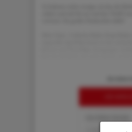
Es bedeutet nichts weniger, als dass die Meh
schätzt und sich für uns und den VAAÖ ents
vertreten. Ein großes Dankeschön dafür!
Mein Team - Catherine Bader, Sonja Ithaler
angestellte Apotheker:innen in den steiris
können und Vorschläge, Anregungen, Anlie
Zeit der Pandemie war nicht einfach, sie hat 
Sie haben 
HIER ANMELD
Ihre Online-Vorteile:
✔ exklusive Online-In