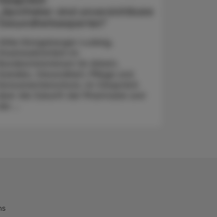
„Apotheker sind unverzichtbare
Gesundheitsexperten“
Ulrike Königsberger-Ludwig,
Staatssekretärin im
Bundesministerium für Arbeit,
Soziales, Gesundheit, Pflege und
Konsumentenschutz, im Gespräch
über die Zukunft der Pharmazie und
die ...
ns