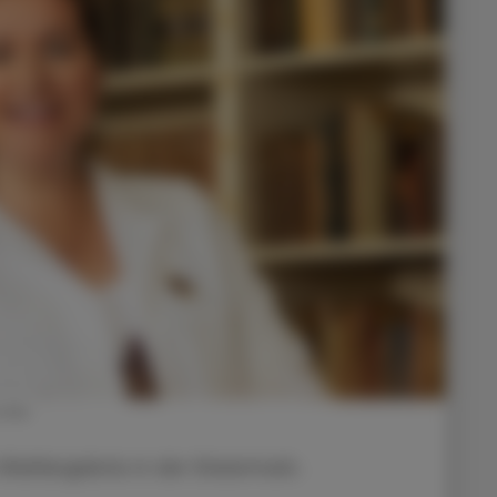
olke
e Wahlergebnis in der Steiermark.