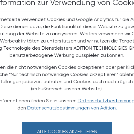
nformation zur Verwendung von Cooki
t-Abonnent:innen
 aktuellen Couponing-Aktionen
rnetseite verwendet Cookies und Google Analytics für die 
 Apotheker-Zeitung informiert
. Diese dienen dazu, die Funktionalität dieser Website zu gew
men aus Pharmazie,
its- und Standespolitik.
Nutzung der Website zu analysieren. Weiters verwenden wir 
Werbeaktivitäten zu unterstützen und wir nutzen die Targe
ng Technologie des Dienstleisters ADITION TECHNOLOGIES G
NEMENT BESTELLEN
benutzerbezogene Werbung ausspielen zu können.
. UST. zzgl. Versandkosten) für
en die nicht notwendigen Cookies akzeptieren oder per Klic
gabe und Online
äche “Nur technisch notwendige Cookies akzeptieren” ableh
stellungen jederzeit aufrufen und Cookies auch nachträglic
htline
und
Versand- und Zahlungsbedingung
(im Fußbereich unserer Website).
Apotheker-Verlagsgesellschaft m.b.H.
Informationen finden Sie in unseren
Datenschutzbestimmun
den
Datenschutzbestimmungen von Adition.
iesser
ALLE COOKIES AKZEPTIEREN