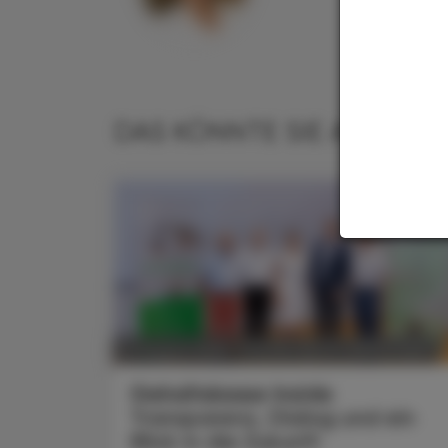
DAS KÖNNTE SIE AUCH IN
POLITIK, RECHT, WIRTSCHAFT
07. August 2026
Gehaltskasse Inside
Transparenz, Dialog und ein
Blick in die Zukunft