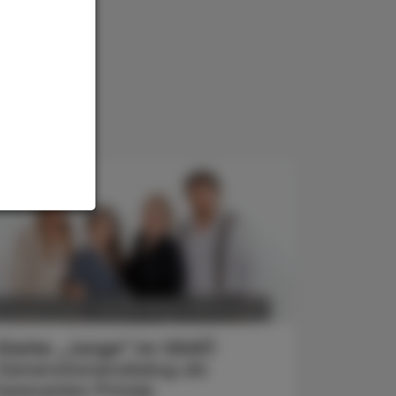
POLITIK, RECHT, WIRTSCHAFT
6. August 2026
Starke „Junge“ im VAAÖ
Generationendialog als
bewusstes Prinzip