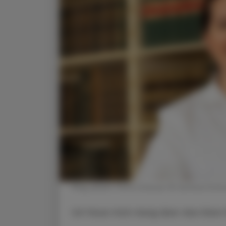
Mag. pharm. Petra Griesser © Gerhard Schm
Ich freue mich riesig über das klar