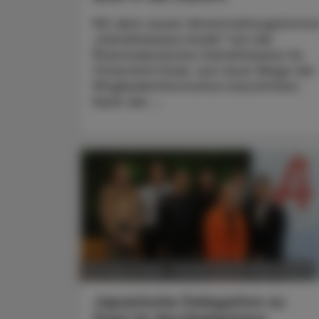
Mit dem neuen Veranstaltungsforma
„Gehaltskasse Inside“ hat die
Pharmazeutische Gehaltskasse für
Österreich Ende Juni neue Wege der
Mitgliederinformation beschritten.
Nach der ...
POLITIK, RECHT, WIRTSCHAFT
06. August 2026
Japanische Delegation zu
Gast im Apothekerhaus