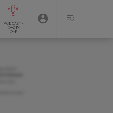
☰
USER
PODCAST -
ÖAZ IM
OHR
g. pharm.
tra Griesser
 Mai 2022
Artikel drucken