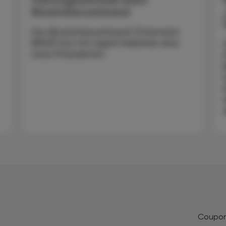
Biosimilarsverband
Der Biosimilarsverband Österreich
(BiVÖ) hat mit Ingrid Halamka eine
neue Präsidentin.
Coupo