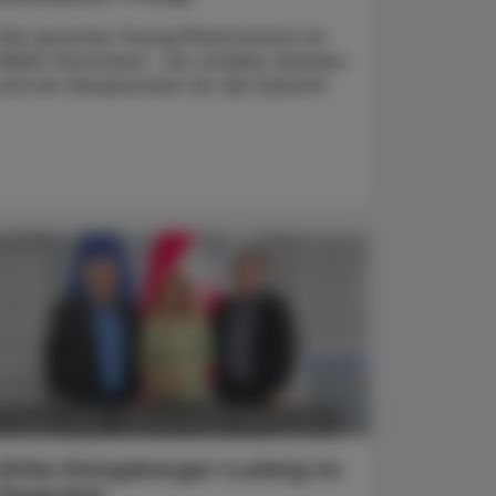
Vier Austrian Young Pharmacists im
VAAÖ-Vorstand - ein starkes Zeichen
und ein Versprechen für die Zukunft.
POLITIK, RECHT, WIRTSCHAFT
5. August 2026
Ulrike Königsberger-Ludwig im
Gespräch