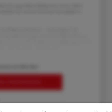
rheit der angestellten Kolleg:innen unsere Arbeit
chieden hat, um ihre Interessen bestmöglich zu
 und Wolfram Metzbauer - und ich haben viele
chen Apotheken besucht, um uns ein Bild machen zu
gen und auch viele Probleme „mitzubekommen". Die
uns viel abverlangt – und viele sind
bereits ein ÖAZ-Abo?
EN, UM WEITERZULESEN
halte