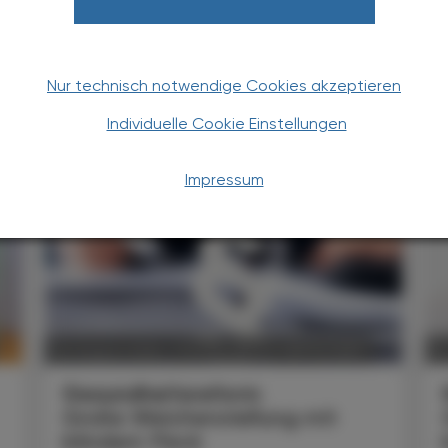
Nur technisch notwendige Cookies akzeptieren
Individuelle Cookie Einstellungen
TERESSIEREN
Impressum
POLITIK, RECHT, WIRTSCHAFT
06. August 2026
0
Gesundheitsreform
Große Weichenstellung mit
blindem Fleck