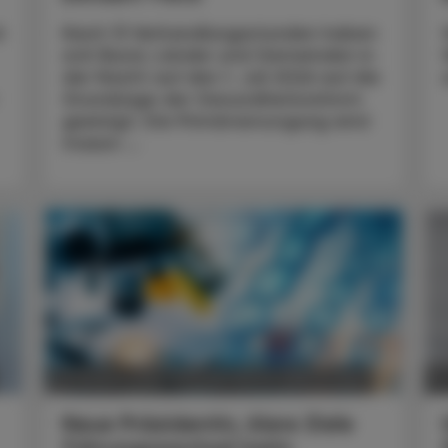
t
Nach 13 Verhandlungsstunden haben
sich Bund, Länder und Gemeinden in
der Nacht auf den 1. Juli 2026 auf die
Grundzüge der Gesundheitsreform
geeinigt. Die Primärversorgung wird
massiv ...
POLITIK, RECHT, WIRTSCHAFT
05. August 2026
0
Neue Präsidentin, klare Ziele
Führungswechsel beim