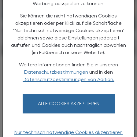
Werbung ausspielen zu können.
Sie können die nicht notwendigen Cookies
akzeptieren oder per Klick auf die Schaltfläche
“Nur technisch notwendige Cookies akzeptieren”
ablehnen sowie diese Einstellungen jederzeit
aufrufen und Cookies auch nachträglich abwählen
POLITIK, RECHT, WIRTSCHAFT
06. August 2026
(im Fußbereich unserer Website).
Gesundheitsreform
Weitere Informationen finden Sie in unseren
Große Weichenstellung mit blindem
Datenschutzbestimmungen
und in den
Fleck
Datenschutzbestimmungen von Adition.
Nach 13 Verhandlungsstunden haben sich
Bund, Länder und Gemeinden in der Nacht
ALLE COOKIES AKZEPTIEREN
auf den 1. Juli 2026 auf die Grundzüge der
Gesundheitsreform geeinigt. Die
Primärversorgung wird massiv ...
Nur technisch notwendige Cookies akzeptieren