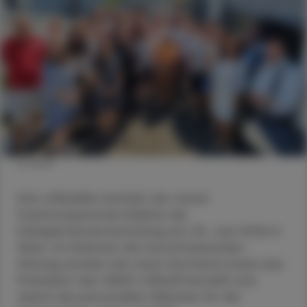
© VAAÖ
Den offiziellen Auftakt der neuen
Funktionsperiode bildete die
Delegiertenversammlung am 20. Juni 2026 in
Wien. Im Rahmen der konstituierenden
Sitzung wurden der neue Vorstand sowie das
Präsidium des VAAÖ offiziell bestellt und
damit die personellen Weichen für die