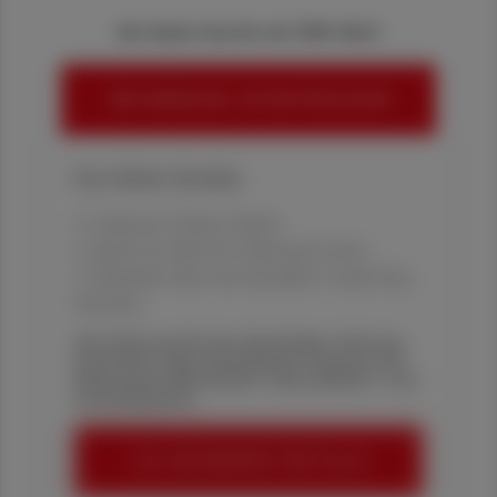
Sie haben bereits ein ÖAZ-Abo?
HIER ANMELDEN, UM WEITERZULESEN
Ihre Online-Vorteile:
✔ exklusive Online-Inhalte
✔ gratis für alle Print-Abonnent:innen
✔ Überblick über die aktuellen Couponing-
Aktionen
Die Österreichische Apotheker-Zeitung
informiert über spannende Themen aus
Pharmazie, Wirtschaft, Gesundheits- und
Standespolitik.
ÖAZ-ABONNEMENT BESTELLEN