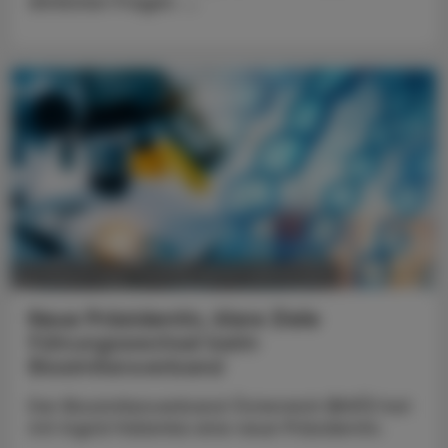
ähnlichen Fragen. ...
POLITIK, RECHT, WIRTSCHAFT
05. August 2026
Neue Präsidentin, klare Ziele
Führungswechsel beim
Biosimilarsverband
Der Biosimilarsverband Österreich (BiVÖ) hat
mit Ingrid Halamka eine neue Präsidentin.