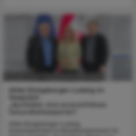
POLITIK, RECHT, WIRTSCHAFT
05. August 2026
Ulrike Königsberger-Ludwig im
Gespräch
„Apotheker sind unverzichtbare
Gesundheitsexperten“
Ulrike Königsberger-Ludwig,
Staatssekretärin im Bundesministerium für