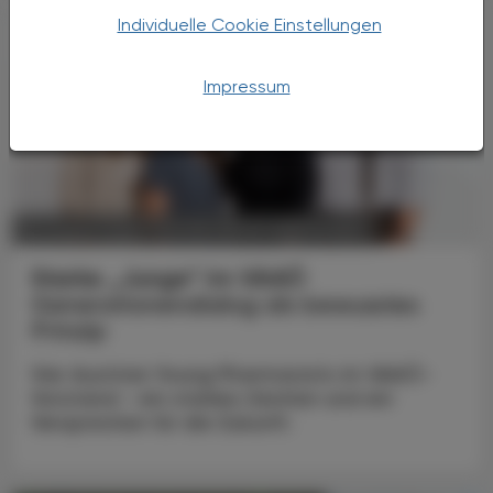
Individuelle Cookie Einstellungen
Impressum
POLITIK, RECHT, WIRTSCHAFT
06. August 2026
Starke „Junge“ im VAAÖ
Generationendialog als bewusstes
Prinzip
Vier Austrian Young Pharmacists im VAAÖ-
Vorstand - ein starkes Zeichen und ein
Versprechen für die Zukunft.