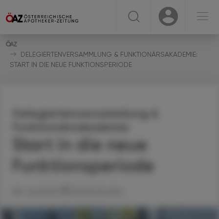
☰
USER
USER
DELEGIERTENVERSAMMLUNG & FUNKTIONÄRSAKADEMIE:
START IN DIE NEUE FUNKTIONSPERIODE
Delegiertenversammlung &
Funktionärsakademie
Start in die neue
Funktionsperiode
08. Juli 2026
Artikel drucken