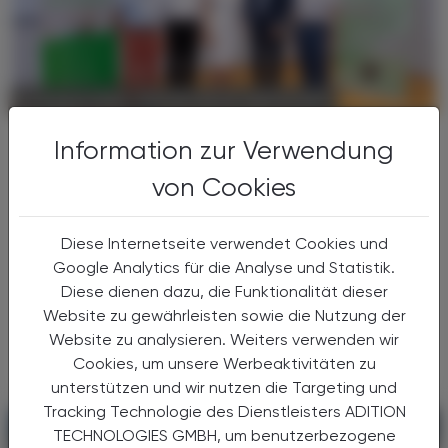
POLITIK, RECHT, WIRTSCHAFT
07. August 2026
Gehaltskasse Inside
Information zur Verwendung
Transparenz, Dialog und ein Blick in
von Cookies
die Zukunft
Mit dem neuen Veranstaltungsformat
Diese Internetseite verwendet Cookies und
„Gehaltskasse Inside“ hat die
Google Analytics für die Analyse und Statistik.
Pharmazeutische Gehaltskasse für Österreich
Diese dienen dazu, die Funktionalität dieser
Ende Juni neue Wege der
Website zu gewährleisten sowie die Nutzung der
Mitgliederinformation beschritten. Nach der
Website zu analysieren. Weiters verwenden wir
...
Cookies, um unsere Werbeaktivitäten zu
unterstützen und wir nutzen die Targeting und
Tracking Technologie des Dienstleisters ADITION
TECHNOLOGIES GMBH, um benutzerbezogene