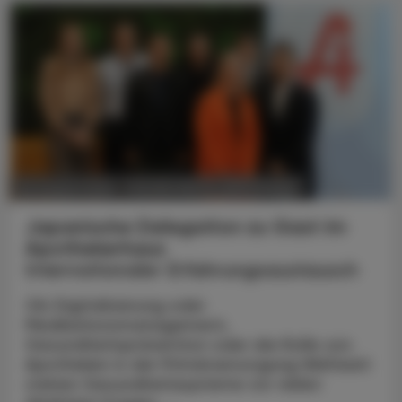
POLITIK, RECHT, WIRTSCHAFT
06. August 2026
Japanische Delegation zu Gast im
Apothekerhaus
Internationaler Erfahrungsaustausch
Ob Digitalisierung oder
Medikationsmanagement,
Gesundheitsprävention oder die Rolle von
Apotheken in der Primärversorgung Weltweit
stehen Gesundheitssysteme vor vielen