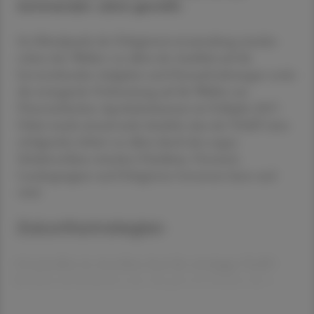
kommenden Jahre gestellt.
Im Mittelpunkt der Delegiertenversammlung standen
neben den Wahlen vor allem der Ausblick auf die
bevorstehenden Aufgaben und Herausforderungen sowie
die strategische Vorbereitung auf die Wahlen zur
Österreichischen Apothekerkammer im Frühjahr 2027.
Dabei wurde einmal mehr deutlich, dass der VAAÖ seine
erfolgreiche Arbeit vor allem durch den engen
Schulterschluss zwischen Präsidium, Vorstand,
Landesgruppen und Delegierten fortsetzen kann und
wird.
Zukunftsstrategien
Unmittelbar im Anschluss fand die zweitägige VAAÖ-
Funktionärsakademie statt, die ganz im Zeichen der z