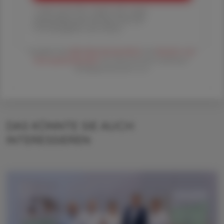
1 Jahr um € 179,– (exkl. UST. zzgl.
Versandkosten) für Ihre ÖAZ als
Printausgabe und Online
Es gelten die
AGB
,
Datenschutzrichtline
und
Versand- und
Zahlungsbedingungen
der Österreichische Apotheker-
Verlagsgesellschaft m.b.H.
DAS KÖNNTE SIE AUCH
INTERESSIEREN