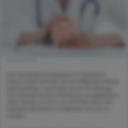
© Shutterstock
Die Gesundheitsausgaben in Österreich
haben 2025 erstmals die 60-Milliarden-Marke
überschritten. Laut einer ersten Schätzung
der Statistik Austria kletterten sie gegenüber
dem Vorjahr um 6,1 % auf 61,3 Mrd. Euro. Der
Zuwachs fiel jedoch moderater aus als im
Vorjahr.