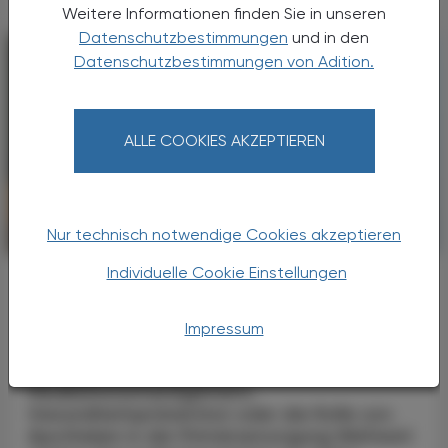
Weitere Informationen finden Sie in unseren
Datenschutzbestimmungen
und in den
Datenschutzbestimmungen von Adition.
ALLE COOKIES AKZEPTIEREN
Nur technisch notwendige Cookies akzeptieren
POLITIK, RECHT, WIRTSCHAFT
06. August 2026
Individuelle Cookie Einstellungen
Japanische Delegation zu Gast im
Apothekerhaus
Internationaler Erfahrungsaustausch
Impressum
Ob Digitalisierung oder
Medikationsmanagement,
Gesundheitsprävention oder die Rolle von
Apotheken in der Primärversorgung Weltweit