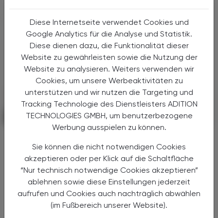
Diese Internetseite verwendet Cookies und
Google Analytics für die Analyse und Statistik.
Diese dienen dazu, die Funktionalität dieser
Website zu gewährleisten sowie die Nutzung der
Website zu analysieren. Weiters verwenden wir
Cookies, um unsere Werbeaktivitäten zu
unterstützen und wir nutzen die Targeting und
Tracking Technologie des Dienstleisters ADITION
TECHNOLOGIES GMBH, um benutzerbezogene
POLITIK, RECHT, WIRTSCHAFT
06. August 2026
Werbung ausspielen zu können.
Starke „Junge“ im VAAÖ
Sie können die nicht notwendigen Cookies
Generationendialog als bewusstes
akzeptieren oder per Klick auf die Schaltfläche
Prinzip
“Nur technisch notwendige Cookies akzeptieren”
Vier Austrian Young Pharmacists im VAAÖ-
ablehnen sowie diese Einstellungen jederzeit
Vorstand - ein starkes Zeichen und ein
aufrufen und Cookies auch nachträglich abwählen
Versprechen für die Zukunft.
(im Fußbereich unserer Website).