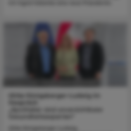
mit Ingrid Halamka eine neue Präsidentin.
POLITIK, RECHT, WIRTSCHAFT
05. August 2026
Ulrike Königsberger-Ludwig im
Gespräch
„Apotheker sind unverzichtbare
Gesundheitsexperten“
Ulrike Königsberger-Ludwig,