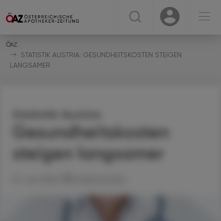
☰
USER
USER
STATISTIK AUSTRIA: GESUNDHEITSKOSTEN STEIGEN
LANGSAMER
Statistik Austria
Gesundheitskosten
steigen langsamer
27. Juni 2026
Artikel drucken