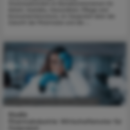
Staatssekretärin im Bundesministerium für
Arbeit, Soziales, Gesundheit, Pflege und
Konsumentenschutz, im Gespräch über die
Zukunft der Pharmazie und die ...
POLITIK, RECHT, WIRTSCHAFT
05. August 2026
Studie
Pharmaindustrie: Wirtschaftsmotor für
Österreich