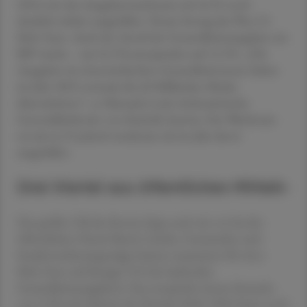
2024 war das Ausgabenwachstum mit 8,3 % noch
deutlich stärker ausgefallen. Heuer betrug das Plus 3,5
Mrd. Euro. Auch der Anteil der Gesundheitsausgaben am
BIP wuchs – um 0,2 Prozentpunkte auf 11,9 %. „Die
Ausgaben im österreichischen Gesundheitswesen haben
im Jahr 2025 erstmals die 60-Milliarden-Marke
überschritten“, so Manuela Lenk, fachstatistische
Generaldirektorin von Statistik Austria. Das Wachstum
sei mit 6,1 % jedoch moderater als im Jahr davor
ausgefallen.
Drei Viertel aus öffentlichen Mitteln
Der größte Teil der Kosten liegt nach wie vor bei der
öffentlichen Hand: Bund, Länder, Gemeinden und
Sozialversicherungsträger kamen zusammen für 46,4
Mrd. Euro auf (knapp 76 % der laufenden
Gesundheitsausgaben). Das entspricht einem Zuwachs
von 5,9 %; der Schnitt der Periode 2018–2024 hatte noch