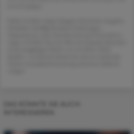
bei 6,6 % gelegen.
Stärker als bisher stiegen hingegen die privaten Ausgaben.
Haushalte, freiwillige Krankenversicherungen,
Organisationen ohne Erwerbszweck und Unternehmen
trugen 15,0 Mrd. Euro bei. Mit 6,5 % Zuwachs übertrafen
sie den langjährigen Schnitt von 5 % (2018–2024)
deutlich – ein Hinweis darauf, dass sich ein wachsender
Teil der Gesundheitsfinanzierung auf private Zahlende
verlagert.
DAS KÖNNTE SIE AUCH
INTERESSIEREN