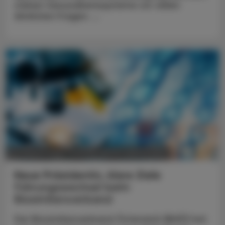
stehen Gesundheitssysteme vor vielen
ähnlichen Fragen. ...
POLITIK, RECHT, WIRTSCHAFT
05. August 2026
Neue Präsidentin, klare Ziele
Führungswechsel beim
Biosimilarsverband
Der Biosimilarsverband Österreich (BiVÖ) hat