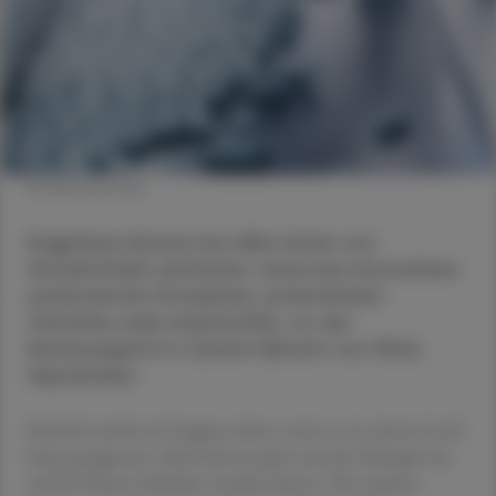
© Shutterstock
Engpässe können bei allen Arten von
Arzneimitteln auftreten, etwa bei innovativen
patentierten Produkten, patentfreien
Generika oder Impfstoffen, so der
Rechnungshof in seinem Bericht von Mitte
September.
Kritisch werde ein Engpass dann, wenn es in einem Land
keine geeigneten Alternativen gebe und der Mangel nur
auf EU-Ebene behoben werden könne. Die meisten