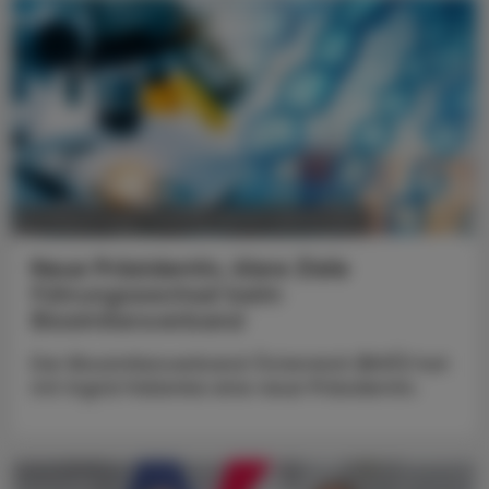
POLITIK, RECHT, WIRTSCHAFT
05. August 2026
Neue Präsidentin, klare Ziele
Führungswechsel beim
Biosimilarsverband
Der Biosimilarsverband Österreich (BiVÖ) hat
mit Ingrid Halamka eine neue Präsidentin.