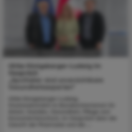
POLITIK, RECHT, WIRTSCHAFT
05. August 2026
Ulrike Königsberger-Ludwig im
Gespräch
„Apotheker sind unverzichtbare
Gesundheitsexperten“
Ulrike Königsberger-Ludwig,
Staatssekretärin im Bundesministerium für
Arbeit, Soziales, Gesundheit, Pflege und
Konsumentenschutz, im Gespräch über die
Zukunft der Pharmazie und die ...