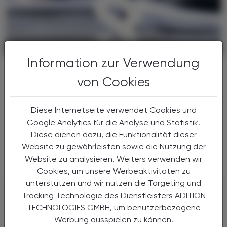
POLITIK, RECHT, WIRTSCHAFT
06. August 2026
Information zur Verwendung
Gesundheitsreform
von Cookies
Große Weichenstellung mit blindem
Fleck
Diese Internetseite verwendet Cookies und
Nach 13 Verhandlungsstunden haben sich
Google Analytics für die Analyse und Statistik.
Bund, Länder und Gemeinden in der Nacht
Diese dienen dazu, die Funktionalität dieser
auf den 1. Juli 2026 auf die Grundzüge der
Gesundheitsreform geeinigt. Die
Website zu gewährleisten sowie die Nutzung der
Primärversorgung wird massiv ...
Website zu analysieren. Weiters verwenden wir
Cookies, um unsere Werbeaktivitäten zu
unterstützen und wir nutzen die Targeting und
Tracking Technologie des Dienstleisters ADITION
TECHNOLOGIES GMBH, um benutzerbezogene
Werbung ausspielen zu können.