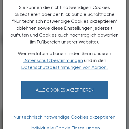
Sie können die nicht notwendigen Cookies
akzeptieren oder per Klick auf die Schaltfläche
“Nur technisch notwendige Cookies akzeptieren”
ablehnen sowie diese Einstellungen jederzeit
aufrufen und Cookies auch nachträglich abwählen
POLITIK, RECHT, WIRTSCHAFT
06. August 2026
(im Fußbereich unserer Website).
Starke „Junge“ im VAAÖ
Weitere Informationen finden Sie in unseren
Generationendialog als bewusstes
Datenschutzbestimmungen
und in den
Prinzip
Datenschutzbestimmungen von Adition.
Vier Austrian Young Pharmacists im VAAÖ-
Vorstand - ein starkes Zeichen und ein
Versprechen für die Zukunft.
ALLE COOKIES AKZEPTIEREN
Nur technisch notwendige Cookies akzeptieren
Individuelle Cookie Einstellungen