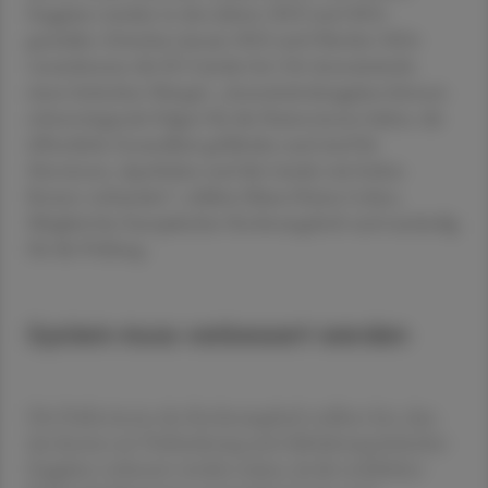
Engpässe wurden in den Jahren 2023 und 2024
gemeldet: Zwischen Januar 2022 und Oktober 2024
verzeichneten die EU-Länder bei 136 Arzneimitteln
einen kritischen Mangel. „Arzneimittelengpässe können
schwerwiegende Folgen für die Patient:innen haben, die
öffentliche Gesundheit gefährden und sind für
Ärzt:innen, Apotheken und die Länder mit hohen
Kosten verbunden“, erklärte Klaus-Heiner Lehne,
Mitglied des Europäischen Rechnungshofs und zuständig
für die Prüfung.
System muss verbessert werden
Die Prüfer:innen des Rechnungshofs stellten fest, dass
das System zur Verhinderung und Abfederung kritischer
Engpässe verbessert werden müsse, da die rechtlichen