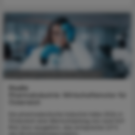
POLITIK, RECHT, WIRTSCHAFT
05. August 2026
Studie
Pharmaindustrie: Wirtschaftsmotor für
Österreich
Die pharmazeutische Industrie habe 2024 in
Österreich eine Wertschöpfung von rund 12,9
Mrd. Euro ausgelöst, das entspreche 2,9 %
des Bruttoinlandsprodukts.