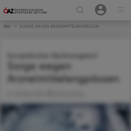
☰
USER
USER
SORGE WEGEN ARZNEIMITTELENGPÄSSEN
Europäischer Rechnungshof
Sorge wegen
Arzneimittelengpässen
27. Oktober 2025
Artikel drucken