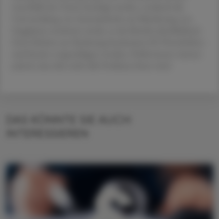
innerhalb der Union beseitigt werden, wodurch die
Umverteilung von Arzneimitteln zur Minderung von
Engpässen erschwert werde, so der Bericht abschließend.
Erste Schritte zur Änderung bestimmter EU-Vorschriften
sind bereits vorgeschlagen worden, Prüfer:innen warnen
jedoch, dass dies nicht alle Probleme lösen wird.
DAS KÖNNTE SIE AUCH
INTERESSIEREN