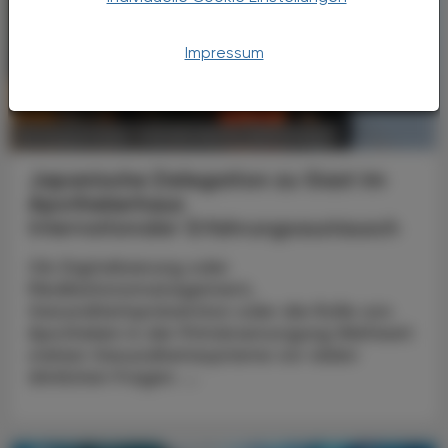
Impressum
POLITIK, RECHT, WIRTSCHAFT
06. August 2026
Japanische Delegation zu Gast im
Apothekerhaus
Internationaler Erfahrungsaustausch
Ob Digitalisierung oder
Medikationsmanagement,
Gesundheitsprävention oder die Rolle von
Apotheken in der Primärversorgung Weltweit
stehen Gesundheitssysteme vor vielen
ähnlichen Fragen. ...