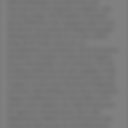
Rahmenbedingungen unzureichend seien und
Informationen, die ein Eingreifen ermöglichen, nicht
rechtzeitig vorliegen. Die Europäische Arzneimittel-
Agentur (EMA) hat in den vergangenen Jahren bei der
Koordination eine zunehmend wichtige Rolle gespielt.
Allerdings ist die EMA nach wie vor nicht rechtlich
befugt, die EU-Länder auch jenseits von
Gesundheitskrisen zu unterstützen. Die EU-Kommission
identifizierte verschiedene Ursachen für die Engpässe,
darunter Schwachstellen in den Lieferketten. So sei die
Produktion größtenteils nach Asien ausgelagert worden.
Der EU-Binnenmarkt für Arzneimittel sei zudem stark
zersplittert, was deren freien Handel und Verfügbarkeit
einschränke. Nicht alle Bürger:innen hätten den gleichen
Zugang zu Medikamenten, da viele Produkte nur für
einzelne Länder zugelassen seien. Selbst für die gesamte
EU zugelassene Arzneimittel seien nicht in allen
Mitgliedsstaaten erhältlich. Die EU-Kommission habe
bislang nicht dafür gesorgt, dass Handelshemmnisse