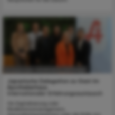
POLITIK, RECHT, WIRTSCHAFT
06. August 2026
Japanische Delegation zu Gast im
Apothekerhaus
Internationaler Erfahrungsaustausch
Ob Digitalisierung oder
Medikationsmanagement,
Gesundheitsprävention oder die Rolle von