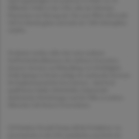
April angekündigten Investitionen in Höhe von 50
Milliarden Dollar in den USA, teilte der Schweizer
Pharmariese am Montag mit. Das neue Werk soll im Jahr
2029 in Betrieb gehen und mehr als 1.900 Arbeitsplätze
schaffen.
Produziert werden sollen dort unter anderem
Stoffwechselmedikamente der nächsten Generation,
darunter Arzneien zur Behandlung von Fettleibigkeit.
Holly Springs ist Roche zufolge ein wachsendes Zentrum
für biopharmazeutische Innovationen - dank hoch
qualifizierter lokaler Arbeitskräfte, bedeutender
akademischer Einrichtungen und der Nähe zu anderen
führenden Life-Science-Unternehmen.
US-Präsident Donald Trump will die Produktion von
Arzneimitteln in die USA zurückholen und droht der