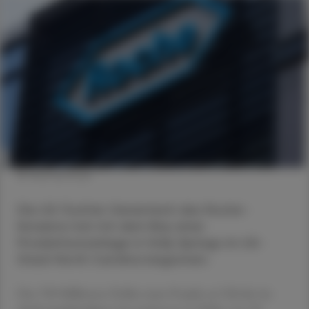
© Shutterstock
Die US-Tochter Genentech des Roche-
Konzerns hat mit dem Bau einer
Produktionsanlage in Holly Springs im US-
Staat North Carolina begonnen.
Das 700 Millionen Dollar teure Projekt sei Teil der im