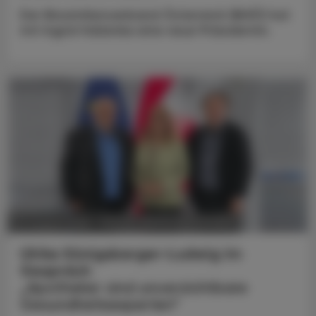
Der Biosimilarsverband Österreich (BiVÖ) hat
mit Ingrid Halamka eine neue Präsidentin.
POLITIK, RECHT, WIRTSCHAFT
05. August 2026
Ulrike Königsberger-Ludwig im
Gespräch
„Apotheker sind unverzichtbare
Gesundheitsexperten“