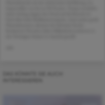
Pharmabranche mit der schrittweisen Einführung von
Importzöllen von bis zu 250 Prozent. Trump verschärfte
damit Anfang August den Druck auf die Branche im
Streit über hohe Medikamentenpreise. Auch andere große
Pharmakonzerne, darunter der Schweizer Roche-
Konkurrent Novartis, haben Milliardeninvestitionen in
den Vereinigten Staaten in Aussicht gestellt.
APA
DAS KÖNNTE SIE AUCH
INTERESSIEREN