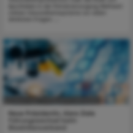
Apotheken in der Primärversorgung Weltweit
stehen Gesundheitssysteme vor vielen
ähnlichen Fragen. ...
POLITIK, RECHT, WIRTSCHAFT
05. August 2026
Neue Präsidentin, klare Ziele
Führungswechsel beim
Biosimilarsverband