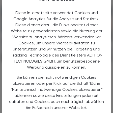
Diese Internetseite verwendet Cookies und
Google Analytics für die Analyse und Statistik.
Diese dienen dazu, die Funktionalität dieser
Website zu gewährleisten sowie die Nutzung der
Website zu analysieren. Weiters verwenden wir
Cookies, um unsere Werbeaktivitäten zu
unterstützen und wir nutzen die Targeting und
Tracking Technologie des Dienstleisters ADITION
POLITIK, RECHT, WIRTSCHAFT
06. August 2026
TECHNOLOGIES GMBH, um benutzerbezogene
Werbung ausspielen zu können.
Gesundheitsreform
Große Weichenstellung mit blindem
Sie können die nicht notwendigen Cookies
Fleck
akzeptieren oder per Klick auf die Schaltfläche
“Nur technisch notwendige Cookies akzeptieren”
Nach 13 Verhandlungsstunden haben sich
ablehnen sowie diese Einstellungen jederzeit
Bund, Länder und Gemeinden in der Nacht
auf den 1. Juli 2026 auf die Grundzüge der
aufrufen und Cookies auch nachträglich abwählen
Gesundheitsreform geeinigt. Die
(im Fußbereich unserer Website).
Primärversorgung wird massiv ...