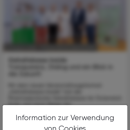
POLITIK, RECHT, WIRTSCHAFT
07. August 2026
Gehaltskasse Inside
Transparenz, Dialog und ein Blick in
die Zukunft
Mit dem neuen Veranstaltungsformat
„Gehaltskasse Inside“ hat die
Pharmazeutische Gehaltskasse für Österreich
Ende Juni neue Wege der
Mitgliederinformation beschritten. Nach der
Information zur Verwendung
...
von Cookies