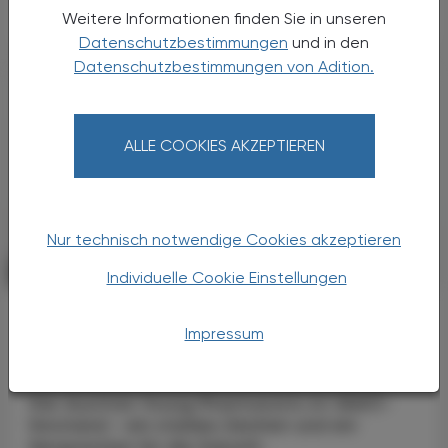
Weitere Informationen finden Sie in unseren
Datenschutzbestimmungen
und in den
Datenschutzbestimmungen von Adition.
ALLE COOKIES AKZEPTIEREN
Nur technisch notwendige Cookies akzeptieren
POLITIK, RECHT, WIRTSCHAFT
06. August 2026
Individuelle Cookie Einstellungen
Starke „Junge“ im VAAÖ
Impressum
Generationendialog als bewusstes
Prinzip
Vier Austrian Young Pharmacists im VAAÖ-
Vorstand - ein starkes Zeichen und ein
Versprechen für die Zukunft.