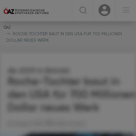
☰
USER
USER
ROCHE-TOCHTER BAUT IN DEN USA FÜR 700 MILLIONEN
DOLLAR NEUES WERK
Ab 2029 in Betrieb
Roche-Tochter baut in
den USA für 700 Millionen
Dollar neues Werk
26. August 2025
Artikel drucken