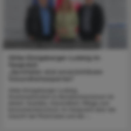
POLITIK, RECHT, WIRTSCHAFT
05. August 2026
Ulrike Königsberger-Ludwig im
Gespräch
„Apotheker sind unverzichtbare
Gesundheitsexperten“
Ulrike Königsberger-Ludwig,
Staatssekretärin im Bundesministerium für
Arbeit, Soziales, Gesundheit, Pflege und
Konsumentenschutz, im Gespräch über die
Zukunft der Pharmazie und die ...