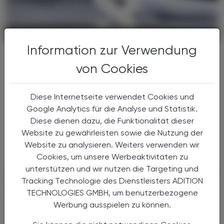
POLITIK, RECHT, WIRTSCHAFT
06. August 2026
Information zur Verwendung
Gesundheitsreform
Große Weichenstellung mit blindem
von Cookies
Fleck
Diese Internetseite verwendet Cookies und
Nach 13 Verhandlungsstunden haben sich
Google Analytics für die Analyse und Statistik.
Bund, Länder und Gemeinden in der Nacht
auf den 1. Juli 2026 auf die Grundzüge der
Diese dienen dazu, die Funktionalität dieser
Gesundheitsreform geeinigt. Die
Website zu gewährleisten sowie die Nutzung der
Primärversorgung wird massiv ...
Website zu analysieren. Weiters verwenden wir
Cookies, um unsere Werbeaktivitäten zu
unterstützen und wir nutzen die Targeting und
Tracking Technologie des Dienstleisters ADITION
TECHNOLOGIES GMBH, um benutzerbezogene
Werbung ausspielen zu können.