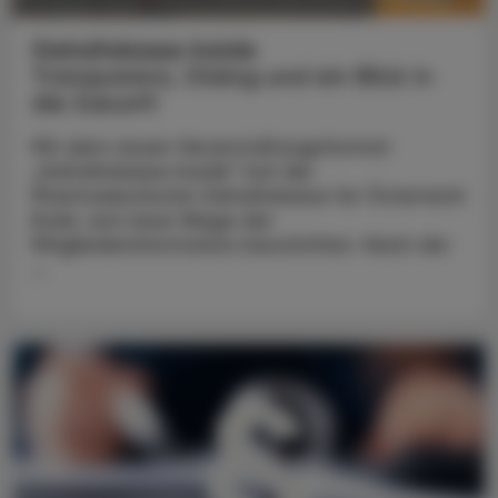
POLITIK, RECHT, WIRTSCHAFT
07. August 2026
Gehaltskasse Inside
Transparenz, Dialog und ein Blick in
die Zukunft
Mit dem neuen Veranstaltungsformat
„Gehaltskasse Inside“ hat die
Pharmazeutische Gehaltskasse für Österreich
Ende Juni neue Wege der
Mitgliederinformation beschritten. Nach der
...