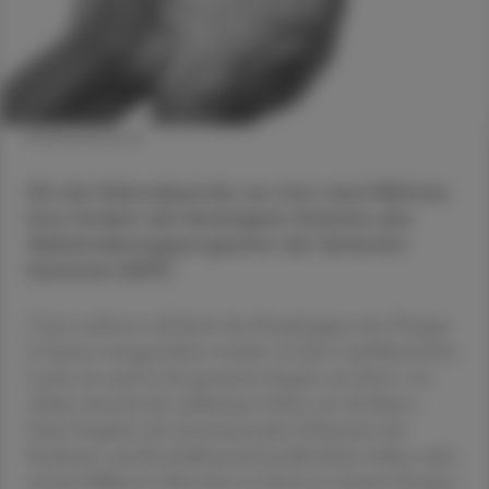
© Shutterstock
Mit der Rekordspende von fast zwei Millionen
Euro fördern die Vereinigten Staaten das
Welternährungsprogramm der Vereinten
Nationen (WFP).
Unter anderem soll damit der Kampf gegen den Hunger
in Kenia vorangetrieben werden. In dem ostafrikanischen
Land, wie auch in der gesamten Region am Horn von
Afrika, herrscht die schlimmste Dürre seit 40 Jahren.
Nach Angaben der Internationalen Föderation der
Rotkreuz- und Rothalbmond-Gesellschaften leiden mehr
als drei Millionen Menschen in Kenia an akutem Hunger.