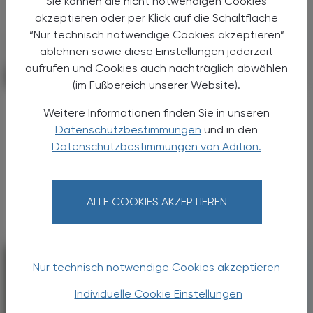
Sie können die nicht notwendigen Cookies
akzeptieren oder per Klick auf die Schaltfläche
“Nur technisch notwendige Cookies akzeptieren”
ablehnen sowie diese Einstellungen jederzeit
aufrufen und Cookies auch nachträglich abwählen
POLITIK, RECHT, WIRTSCHAFT
06. August 2026
(im Fußbereich unserer Website).
Starke „Junge“ im VAAÖ
Weitere Informationen finden Sie in unseren
Generationendialog als bewusstes
Datenschutzbestimmungen
und in den
Prinzip
Datenschutzbestimmungen von Adition.
Vier Austrian Young Pharmacists im VAAÖ-
Vorstand - ein starkes Zeichen und ein
Versprechen für die Zukunft.
ALLE COOKIES AKZEPTIEREN
Nur technisch notwendige Cookies akzeptieren
Individuelle Cookie Einstellungen