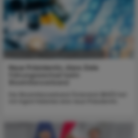
POLITIK, RECHT, WIRTSCHAFT
05. August 2026
Neue Präsidentin, klare Ziele
Führungswechsel beim
Biosimilarsverband
Der Biosimilarsverband Österreich (BiVÖ) hat
mit Ingrid Halamka eine neue Präsidentin.