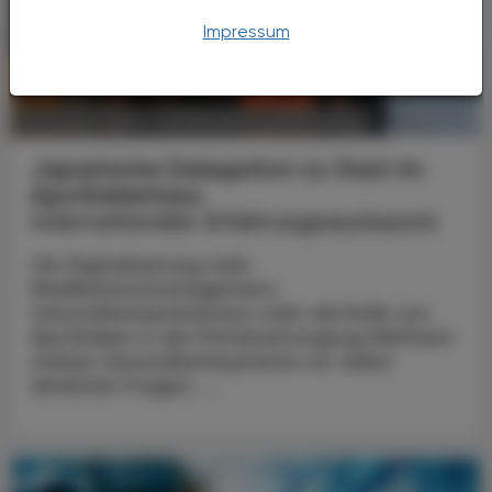
Impressum
POLITIK, RECHT, WIRTSCHAFT
06. August 2026
Japanische Delegation zu Gast im
Apothekerhaus
Internationaler Erfahrungsaustausch
Ob Digitalisierung oder
Medikationsmanagement,
Gesundheitsprävention oder die Rolle von
Apotheken in der Primärversorgung Weltweit
stehen Gesundheitssysteme vor vielen
ähnlichen Fragen. ...