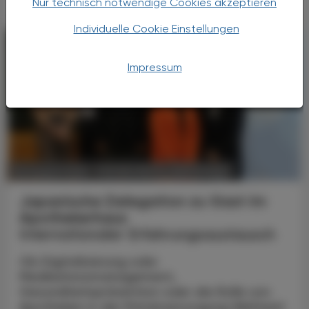
Nur technisch notwendige Cookies akzeptieren
Individuelle Cookie Einstellungen
Impressum
POLITIK, RECHT, WIRTSCHAFT
06. August 2026
Japanische Delegation zu Gast im
Apothekerhaus
Internationaler Erfahrungsaustausch
Ob Digitalisierung oder
Medikationsmanagement,
Gesundheitsprävention oder die Rolle von
Apotheken in der Primärversorgung Weltweit