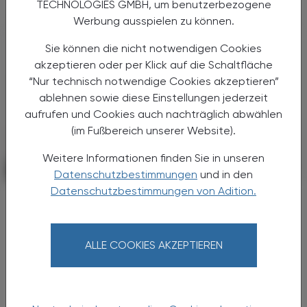
TECHNOLOGIES GMBH, um benutzerbezogene
Werbung ausspielen zu können.
Sie können die nicht notwendigen Cookies
akzeptieren oder per Klick auf die Schaltfläche
“Nur technisch notwendige Cookies akzeptieren”
ablehnen sowie diese Einstellungen jederzeit
aufrufen und Cookies auch nachträglich abwählen
(im Fußbereich unserer Website).
Weitere Informationen finden Sie in unseren
POLITIK, RECHT, WIRTSCHAFT
06. August 2026
Datenschutzbestimmungen
und in den
Datenschutzbestimmungen von Adition.
Starke „Junge“ im VAAÖ
Generationendialog als bewusstes
Prinzip
ALLE COOKIES AKZEPTIEREN
Vier Austrian Young Pharmacists im VAAÖ-
Vorstand - ein starkes Zeichen und ein
Versprechen für die Zukunft.