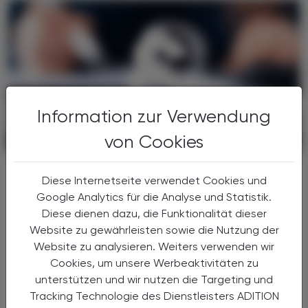
Information zur Verwendung
von Cookies
POLITIK, RECHT, WIRTSCHAFT
06. August 2026
Gesundheitsreform
Diese Internetseite verwendet Cookies und
Große Weichenstellung mit blindem
Google Analytics für die Analyse und Statistik.
Fleck
Diese dienen dazu, die Funktionalität dieser
Nach 13 Verhandlungsstunden haben sich
Website zu gewährleisten sowie die Nutzung der
Bund, Länder und Gemeinden in der Nacht
Website zu analysieren. Weiters verwenden wir
auf den 1. Juli 2026 auf die Grundzüge der
Cookies, um unsere Werbeaktivitäten zu
Gesundheitsreform geeinigt. Die
unterstützen und wir nutzen die Targeting und
Primärversorgung wird massiv ...
Tracking Technologie des Dienstleisters ADITION