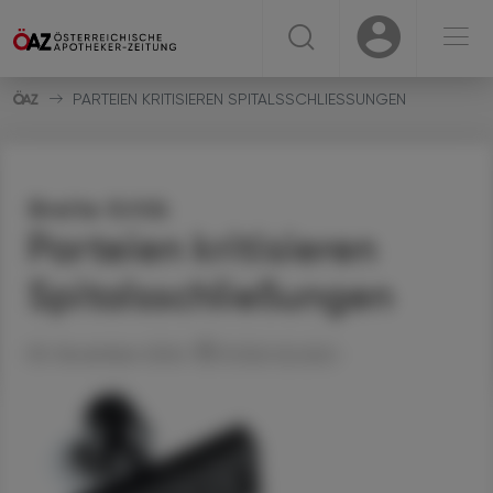
☰
USER
USER
PARTEIEN KRITISIEREN SPITALSSCHLIESSUNGEN
Breite Kritik
Parteien kritisieren
Spitalsschließungen
05. November 2024
Artikel drucken