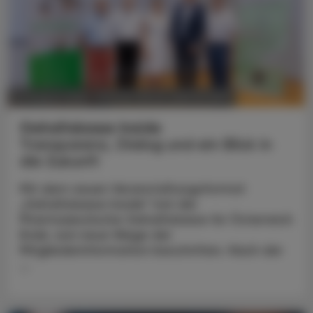
POLITIK, RECHT, WIRTSCHAFT
07. August 2026
Gehaltskasse Inside
Transparenz, Dialog und ein Blick in
die Zukunft
Mit dem neuen Veranstaltungsformat
„Gehaltskasse Inside“ hat die
Pharmazeutische Gehaltskasse für Österreich
Ende Juni neue Wege der
Mitgliederinformation beschritten. Nach der
...