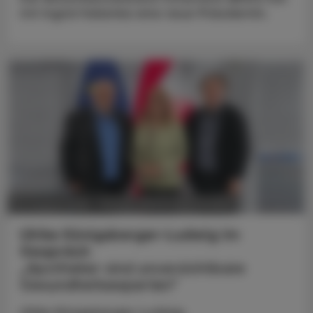
mit Ingrid Halamka eine neue Präsidentin.
POLITIK, RECHT, WIRTSCHAFT
05. August 2026
Ulrike Königsberger-Ludwig im
Gespräch
„Apotheker sind unverzichtbare
Gesundheitsexperten“
Ulrike Königsberger-Ludwig,