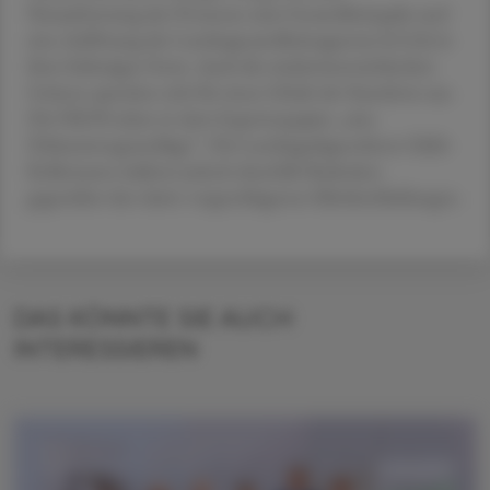
Neuaufsetzung des Prozesses zum Gesundheitspakt und
eine Auflösung der Landesgesundheitsagentur (LGA) in
ihrer bisherigen Form. Auch die niederösterreichischen
Grünen sprechen sich für einen Erhalt der Standorte aus.
Die NEOS sehen in dem Expertenpapier „eine
Diskussionsgrundlage“. Die Landtagsabgeordnete Edith
Kollermann äußerte jedoch ebenfalls Bedenken
gegenüber den darin vorgeschlagenen Klinikschließungen.
DAS KÖNNTE SIE AUCH
INTERESSIEREN