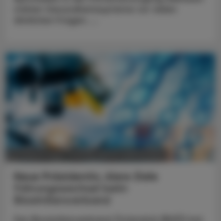
stehen Gesundheitssysteme vor vielen
ähnlichen Fragen. ...
POLITIK, RECHT, WIRTSCHAFT
05. August 2026
Neue Präsidentin, klare Ziele
Führungswechsel beim
Biosimilarsverband
Der Biosimilarsverband Österreich (BiVÖ) hat