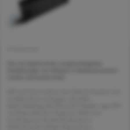
© Shutterstock
Die von Expert:innen vorgeschlagenen
Schließungen von Kliniken in Niederösterreich
stoßen auf breite Kritik.
SPÖ und Grüne forderten den Erhalt der Standorte. Die
Sozialdemokratie werde gegen „die größte
Spitalsschließungswelle Österreichs“ kämpfen, sagte SPÖ-
Landesparteichef Sven Hergovich. Neben einer
Standortgarantie für jedes Krankenhaus in
Niederösterreich verlangte Hergovich eine