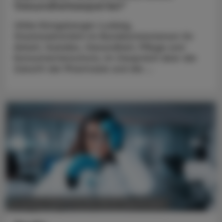
Gesundheitsexperten“
Ulrike Königsberger-Ludwig,
Staatssekretärin im Bundesministerium für
Arbeit, Soziales, Gesundheit, Pflege und
Konsumentenschutz, im Gespräch über die
Zukunft der Pharmazie und die ...
POLITIK, RECHT, WIRTSCHAFT
05. August 2026