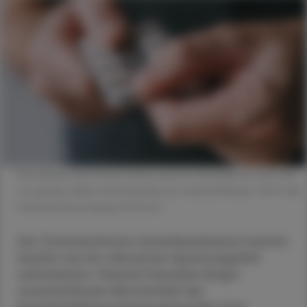
Das Wissen bei Patient:innen rund um Generika ist nach wie
vor gering, dabei sind Generika ein unverzichtbarer Teil in der
Patientenversorgung. © iStock
Der Österreichische Generikaverband machte
kürzlich auf ein relevantes Spannungsfeld
aufmerksam: Obwohl Generika längst
unverzichtbarer Bestandteil der