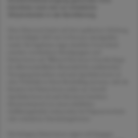
Arzneimittelversorgung geworden sind,
bestehen nach wie vor erhebliche
Wissenslücken in der Bevölkerung.
Diese Erkenntnis basiert auf einer qualitativen Erhebung,
die im Frühjahr 2025 mit 24 Personen durchgeführt
wurde. Die Ergebnisse zeigen deutliche Unterschiede
zwischen verschiedenen Berufsgruppen und
Patient:innen auf. Während Ärzt:innen Generika längst
als selbstverständlichen Bestandteil der medizinischen
Versorgung betrachten und auch Apotheker:innen sie
ohne Vorbehalte in ihrem Berufsalltag einsetzen, sieht die
Situation bei Patient:innen anders aus. Sowohl
Apotheker:innen als auch Ärzt:innen berichten
übereinstimmend von einem erheblichen
Aufklärungsbedarf, insbesondere bei Präparatewechseln
oder veränderten Darreichungsformen.
Die befragten Patient:innen zeigten sich hingegen