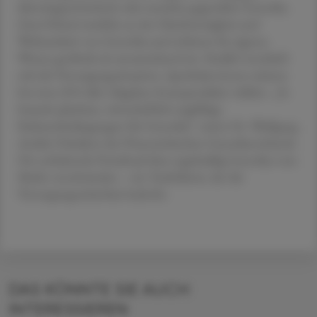
überwiegend kritisch oder unsicher gegenüber Generika.
Zwei Drittel zweifeln an der Gleichwertigkeit und
Wirksamkeit von Generika und schätzen ihr eigenes
Wissen großteils als unzureichend ein. Parallel verschärft
sich die Versorgungssituation: Apotheker:innen müssen
bei etwa 20 % aller Abgaben Ersatzprodukte wählen. „Es
braucht planbare, wirtschaftlich tragfähige
Rahmenbedingungen für Generika“, warnt Dr. Wolfgang
Andiel, Präsident des Österreichischen Generikaverbands.
Der anhaltende Preisdruck lässt regelmäßig Generika vom
Markt verschwinden – ein Teufelskreis, der die
Versorgungssicherheit bedroht.
DAS KÖNNTE SIE AUCH
INTERESSIEREN