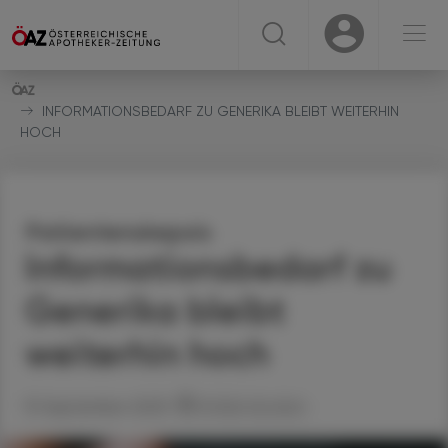
☰
USER
USER
INFORMATIONSBEDARF ZU GENERIKA BLEIBT WEITERHIN
HOCH
Patientenskepsis
Informationsbedarf zu
Generika bleibt
weiterhin hoch
19. September 2025
Artikel drucken