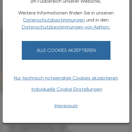
(im Fußbereich unserer Website).
Vorstand - ein starkes Zeichen und ein
Versprechen für die Zukunft.
Weitere Informationen finden Sie in unseren
Datenschutzbestimmungen
und in den
Datenschutzbestimmungen von Adition.
ALLE COOKIES AKZEPTIEREN
Nur technisch notwendige Cookies akzeptieren
POLITIK, RECHT, WIRTSCHAFT
Individuelle Cookie Einstellungen
06. August 2026
Japanische Delegation zu Gast im
Impressum
Apothekerhaus
Internationaler Erfahrungsaustausch
Ob Digitalisierung oder