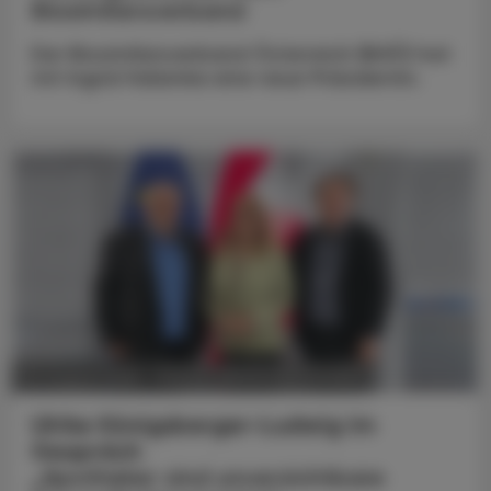
Biosimilarsverband
Der Biosimilarsverband Österreich (BiVÖ) hat
mit Ingrid Halamka eine neue Präsidentin.
POLITIK, RECHT, WIRTSCHAFT
05. August 2026
Ulrike Königsberger-Ludwig im
Gespräch
„Apotheker sind unverzichtbare