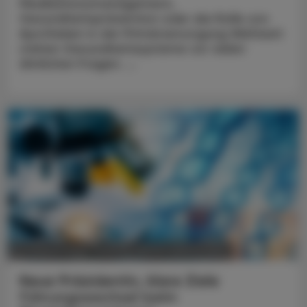
Medikationsmanagement,
Gesundheitsprävention oder die Rolle von
Apotheken in der Primärversorgung Weltweit
stehen Gesundheitssysteme vor vielen
ähnlichen Fragen. ...
POLITIK, RECHT, WIRTSCHAFT
05. August 2026
Neue Präsidentin, klare Ziele
Führungswechsel beim