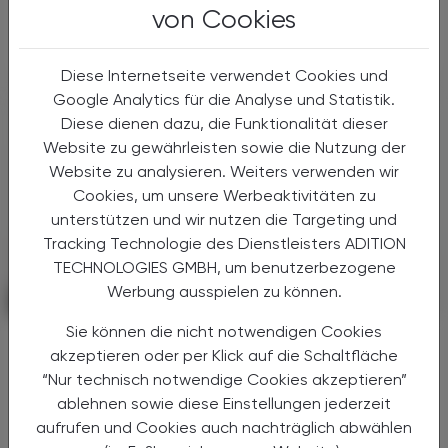
Gesundheitsreform geeinigt. Die
von Cookies
Primärversorgung wird massiv ...
Diese Internetseite verwendet Cookies und
Google Analytics für die Analyse und Statistik.
Diese dienen dazu, die Funktionalität dieser
Website zu gewährleisten sowie die Nutzung der
Website zu analysieren. Weiters verwenden wir
Cookies, um unsere Werbeaktivitäten zu
unterstützen und wir nutzen die Targeting und
Tracking Technologie des Dienstleisters ADITION
TECHNOLOGIES GMBH, um benutzerbezogene
Werbung ausspielen zu können.
POLITIK, RECHT, WIRTSCHAFT
06. August 2026
Sie können die nicht notwendigen Cookies
Starke „Junge“ im VAAÖ
akzeptieren oder per Klick auf die Schaltfläche
Generationendialog als bewusstes
“Nur technisch notwendige Cookies akzeptieren”
Prinzip
ablehnen sowie diese Einstellungen jederzeit
aufrufen und Cookies auch nachträglich abwählen
Vier Austrian Young Pharmacists im VAAÖ-