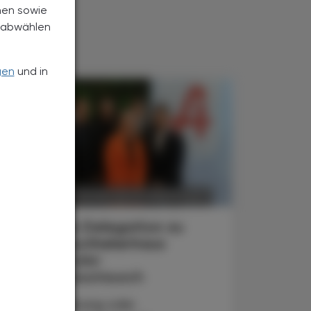
nen sowie
h abwählen
gen
und in
POLITIK, RECHT, WIRTSCHAFT
6. August 2026
Japanische Delegation zu
Gast im Apothekerhaus
Internationaler
Erfahrungsaustausch
Ob Digitalisierung oder