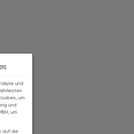
es
Analyse und
ährleisten
Cookies, um
ting und
MBH, um
k auf die