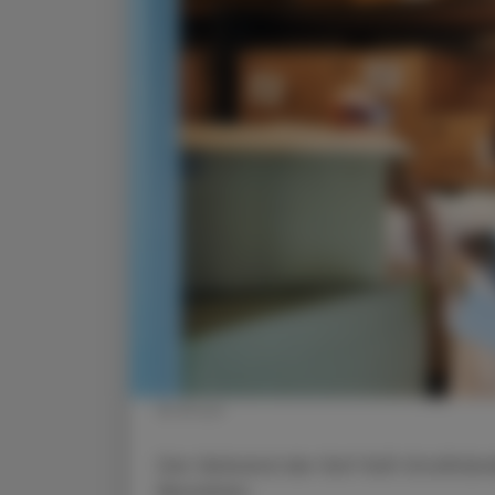
© iStock
Der Verband der fünf Voll-Großhänd
Bestehen.