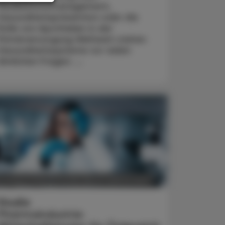
Medikationsmanagement,
Gesundheitsprävention oder die
Rolle von Apotheken in der
Primärversorgung Weltweit stehen
Gesundheitssysteme vor vielen
ähnlichen Fragen. ...
POLITIK, RECHT, WIRTSCHAFT
5. August 2026
Studie
Pharmaindustrie: