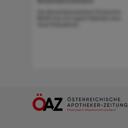
Biosimilarsverband
Der Biosimilarsverband Österreich
(BiVÖ) hat mit Ingrid Halamka eine
neue Präsidentin.