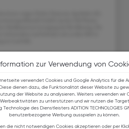
eiter:innen sorgen Herba Chemosan Apotheker-AG,
zneiwarengroßhandel GmbH, Jacoby GM Pharma
ere Medikamentenversorgung der Bevölkerung. Die
n Infrastruktur und befinden sich zu über 80% in
ng im Land hält.
n Herausforderungen: Bei zwei Dritteln der jährlich
gt die Vergütung unter einem Euro. Die entsprechende
nformation zur Verwendung von Cooki
n nicht angepasst, obwohl Inflation, steigende
 Arzneimittelpreise die Branche unter Druck setzen.
rnetseite verwendet Cookies und Google Analytics für die 
 die Arzneimittelverteilung in Österreich
. Diese dienen dazu, die Funktionalität dieser Website zu gew
tont PHAGO-Präsident Dr. Andreas Windischbauer.
Nutzung der Website zu analysieren. Weiters verwenden wir 
r ein klares politisches Bekenntnis zur Leistung des
Werbeaktivitäten zu unterstützen und wir nutzen die Targe
ne faire, zeitgemäße Vergütung.
ng Technologie des Dienstleisters ADITION TECHNOLOGIES G
benutzerbezogene Werbung ausspielen zu können.
en die nicht notwendigen Cookies akzeptieren oder per Klic