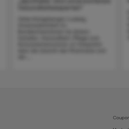
„Apotheker sind unverzichtbare
Gesundheitsexperten“
Ulrike Königsberger-Ludwig,
Staatssekretärin im
Bundesministerium für Arbeit,
Soziales, Gesundheit, Pflege und
Konsumentenschutz, im Gespräch
über die Zukunft der Pharmazie und
die ...
Coupo