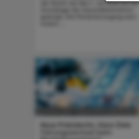
der Nacht auf den 1. Juli 2026 auf die
Grundzüge der Gesundheitsreform
geeinigt. Die Primärversorgung wird
massiv ...
POLITIK, RECHT, WIRTSCHAFT
05. August 2026
Neue Präsidentin, klare Ziele
Führungswechsel beim