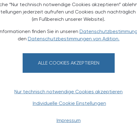
äche “Nur technisch notwendige Cookies akzeptieren” ableh
stellungen jederzeit aufrufen und Cookies auch nachträglic
TERESSIEREN
(im Fußbereich unserer Website).
Informationen finden Sie in unseren
Datenschutzbestimmun
den
Datenschutzbestimmungen von Adition.
ALLE COOKIES AKZEPTIEREN
POLITIK, RECHT, WIRTSCHAFT
06. August 2026
0
Nur technisch notwendige Cookies akzeptieren
Starke „Junge“ im VAAÖ
Individuelle Cookie Einstellungen
Generationendialog als
bewusstes Prinzip
Impressum
Vier Austrian Young Pharmacists im
VAAÖ-Vorstand - ein starkes Zeichen