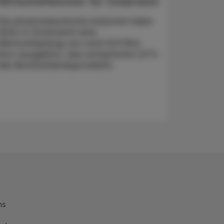
Wirtschaftsmotor für Österreich
Die pharmazeutische Industrie habe
2024 in Österreich eine
Wertschöpfung von rund 12,9 Mrd.
Euro ausgelöst, das entspreche 2,9 %
des Bruttoinlandsprodukts.
ns