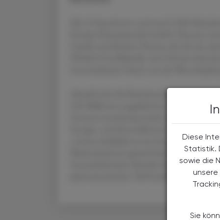
Mit 23 Standorten und rund 3.000 Mitarb
Kwizda Pharmahandel GmbH, Phoenix Ar
GmbH und Richter Pharma AG für die sich
PHAGO-Großhändler sind Teil der kritische
österreichischer Hand, was die Wertschöpfu
Aktuell steht die Branche jedoch vor enorme
220 Millionen ausgelieferten Packungen lie
I
Gesetzesverordnung wurde seit über 20 Jahre
Energie- und Personalkosten sowie sinkende
Diese Inte
„Unsere Stabilität ist ein Garant dafür, dass
Statistik
flächendeckend optimal funktioniert", be
sowie die 
Generalsekretärin Monika Vögele fordert dahe
unsere 
pharmazeutischen Voll-Großhandels durch ei
Tracki
Sie könn