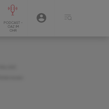
☰
USER
PODCAST -
ÖAZ IM
OHR
 März 2025
Artikel drucken