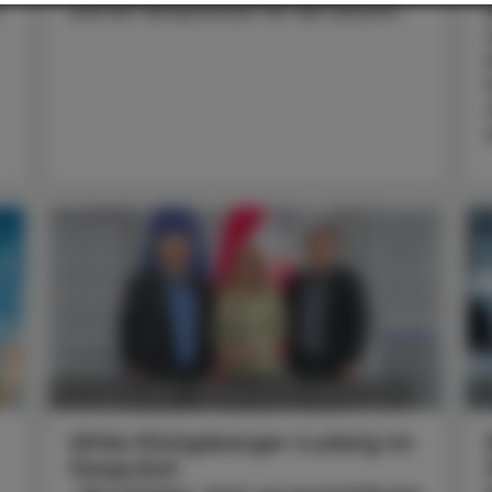
und ein Versprechen für die Zukunft.
POLITIK, RECHT, WIRTSCHAFT
05. August 2026
0
Ulrike Königsberger-Ludwig im
Gespräch