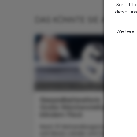
Schaltfl
diese Ein
DAS KÖNNTE SIE AUCH IN
Weitere 
POLITIK, RECHT, WIRTSCHAFT
06. August 2026
Gesundheitsreform
Große Weichenstellung mit
blindem Fleck
Nach 13 Verhandlungsstunden haben
sich Bund, Länder und Gemeinden in