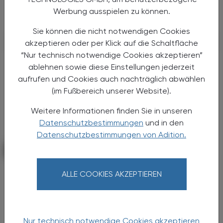
experimentellen Krebsmedikamenten
Werbung ausspielen zu können.
stecken.
Sie können die nicht notwendigen Cookies
akzeptieren oder per Klick auf die Schaltfläche
“Nur technisch notwendige Cookies akzeptieren”
ablehnen sowie diese Einstellungen jederzeit
aufrufen und Cookies auch nachträglich abwählen
(im Fußbereich unserer Website).
Weitere Informationen finden Sie in unseren
Datenschutzbestimmungen
und in den
Datenschutzbestimmungen von Adition.
POLITIK, RECHT, WIRTSCHAFT
05. Mai 2025
Interview
ALLE COOKIES AKZEPTIEREN
Impfquote könnte mithilfe von
Apotheken steigen
In Österreich sind die Impfquoten verheerend
Nur technisch notwendige Cookies akzeptieren