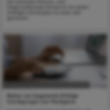
Der Schweizer Pharma- und
Diagnostikkonzern Roche ist mit einem
kräftigen Umsatzplus ins neue Jahr
gestartet.
POLITIK, RECHT, WIRTSCHAFT
20. Dezember 2024
Bisher nur begrenzte Erfolge
Kündigungen bei Medigene