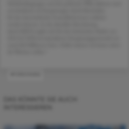
Marktbedingungen und der politische Wille dahinter sind
entscheidend, ob Einsparungen durch Biosimilars
für das österreichische Gesundheitswesen realisiert
werden können. In der aktuellen Berechnung
durch IQVIA ergibt sich für den heimischen Markt von
2024 bis 2028 ein kumuliertes Einsparungspotenzial von
rund 600 Millionen Euro. Dafür müssen wir heute schon
die Weichen stellen.“
#FORSCHUNG
DAS KÖNNTE SIE AUCH
INTERESSIEREN