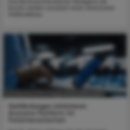
Das Biotechunternehmen Medigene will
Kosten senken und plant einen drastischen
Stellenabbau.
POLITIK, RECHT, WIRTSCHAFT
06. Dezember 2024
Gefährdungen minimieren
Anonyme Plattform für
Patientensicherheit