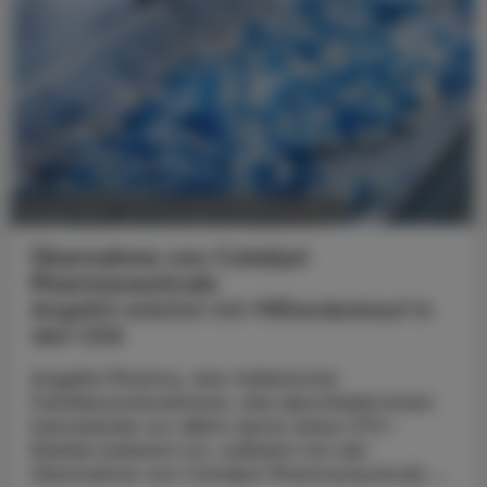
POLITIK, RECHT, WIRTSCHAFT
29. Mai 2026
Übernahme von Catalyst
Pharmaceuticals
Angelini wächst mit Milliardenkauf in
den USA
Angelini Pharma, das italienische
Familienunternehmen, das Apotheker:innen
hierzulande vor allem durch seine OTC-
Marken bekannt ist, vollzieht mit der
Übernahme von Catalyst Pharmaceuticals ...