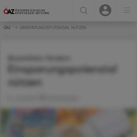
☰
USER
USER
EINSPARUNGSPOTENZIAL NÜTZEN
Biosimilars fördern
Einsparungspotenzial
nützen
10. Juni 2024
Artikel drucken