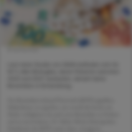
© shutterstock
Laut einer Studie von IQVIA befinden sich für
55 % aller Biologika, deren Patente zwischen
2023 und 2027 auslaufen, derzeit keine
Biosimilars in Entwicklung.
Der Biosimilarsverband Österreich (BiVÖ) appelliert,
Maßnahmen zu ergreifen, um sowohl die bereits am
Markt verfügbaren als auch neue Biosimilars zu fördern
und zu unterstützen. Dr. Sabine Möritz-Kaisergruber,
Präsidentin des BiVÖ, meint dazu: „Geeignete