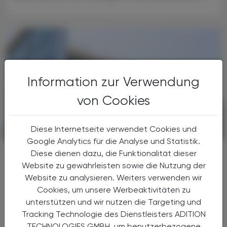
Information zur Verwendung
von Cookies
Diese Internetseite verwendet Cookies und
POLITIK, RECHT, WIRTSCHAFT
18. Juni 2025
Google Analytics für die Analyse und Statistik.
Bristol Myers & Biontech
Diese dienen dazu, die Funktionalität dieser
Kooperation
Website zu gewährleisten sowie die Nutzung der
Website zu analysieren. Weiters verwenden wir
Der US-Pharmakonzern Bristol Myers Squibb
Cookies, um unsere Werbeaktivitäten zu
will 1,3 Mrd. Euro Vorauszahlung in eine
unterstützen und wir nutzen die Targeting und
Partnerschaft mit dem deutschen
Tracking Technologie des Dienstleisters ADITION
Biotechunternehmen BioNTech zu
TECHNOLOGIES GMBH, um benutzerbezogene