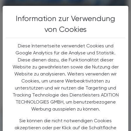
POLITIK, RECHT, WIRTSCHAFT
29. Mai 2026
Information zur Verwendung
Übernahme von Catalyst
Pharmaceuticals
von Cookies
Angelini wächst mit Milliardenkauf in
den USA
Diese Internetseite verwendet Cookies und
Angelini Pharma, das italienische
Google Analytics für die Analyse und Statistik.
Familienunternehmen, das Apotheker:innen
Diese dienen dazu, die Funktionalität dieser
hierzulande vor allem durch seine OTC-
Website zu gewährleisten sowie die Nutzung der
Marken bekannt ist, vollzieht mit der
Website zu analysieren. Weiters verwenden wir
Übernahme von Catalyst Pharmaceuticals ...
Cookies, um unsere Werbeaktivitäten zu
unterstützen und wir nutzen die Targeting und
Tracking Technologie des Dienstleisters ADITION
TECHNOLOGIES GMBH, um benutzerbezogene
Werbung ausspielen zu können.
Sie können die nicht notwendigen Cookies
akzeptieren oder per Klick auf die Schaltfläche