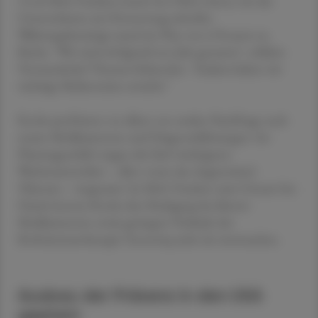
15,44 Mrd. Franken (rund 16,5 Mrd. Euro), wie das
Unternehmen am Donnerstag mitteilte.
Währungsbereinigt stand ein Plus von 6 Prozent zu
Buche. "Wir sind erfolgreich ins Jahr gestartet", erklärte
Vorstandschef Thomas Schinecker. "Zudem haben wir
wichtige Meilensteine erreicht."
Roche profitierte vor allem von starker Nachfrage nach
neuen Medikamenten und Diagnostiklösungen. Im
Pharmageschäft trugen die fünf wichtigsten
Wachstumstreiber – allen voran das Augenmittel
Vabysmo – insgesamt 3,6 Mrd. Franken zum Umsatz bei.
Damit konnte Roche den Rückgang bei älteren
Medikamenten sowie geringere Verkäufe der
Krebsimmuntherapie Tecentriq mehr als wettmachen.
Ausbau der Präsenz in den USA
geplant