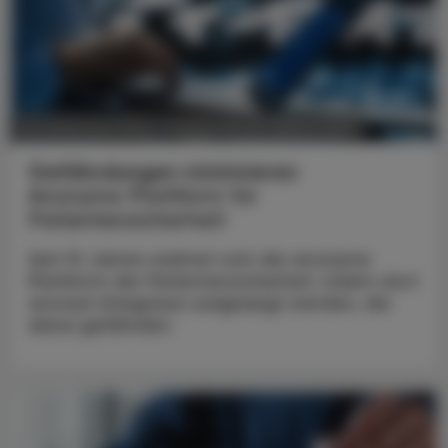
POLITIK, RECHT, WIRTSCHAFT
06. Dezember 2024
Gefährdungen minimieren
Anonyme Plattform für
Patientensicherheit
Seit 15 Jahren widmet sich die anonyme
Plattform der Patientensicherheit, indem dort
anonym Ereignisse aufgezeigt werden, die
diese gefährden.