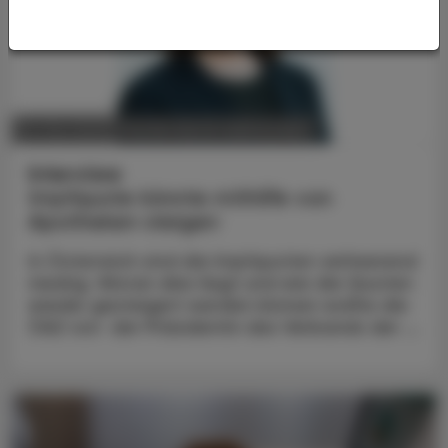
POLITIK, RECHT, WIRTSCHAFT
05. Mai 2025
Interview
Impfquote könnte mithilfe von
Apotheken steigen
In Österreich sind die Impfquoten verheerend
niedrig. Woran dies liegt und wie die Quoten
wieder gesteigert werden können wollte die
ÖAZ von der Präsidentin des Verbands der ...