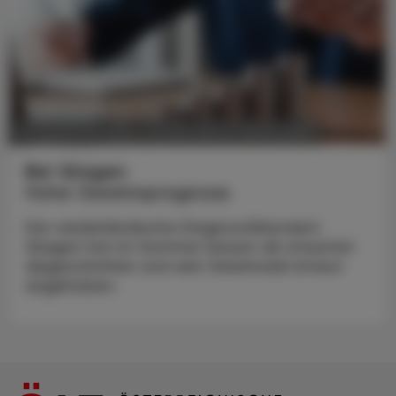
POLITIK, RECHT, WIRTSCHAFT
05. Dezember 2024
Bei Qiagen
Hohe Gewinnprognose
Der niederländische Diagnostikkonzern
Qiagen hat im Sommer besser als erwartet
abgeschnitten und sein Gewinnziel erneut
angehoben.