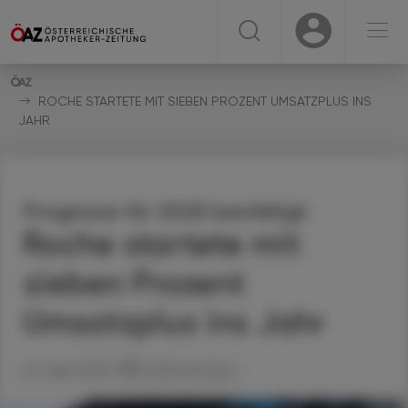
☰
USER
USER
ROCHE STARTETE MIT SIEBEN PROZENT UMSATZPLUS INS
JAHR
Prognose für 2025 bestätigt
Roche startete mit
sieben Prozent
Umsatzplus ins Jahr
24. April 2025
Artikel drucken