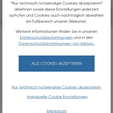
“Nur technisch notwendige Cookies akzeptieren”
ablehnen sowie diese Einstellungen jederzeit
aufrufen und Cookies auch nachträglich abwählen
(im Fußbereich unserer Website).
POLITIK, RECHT, WIRTSCHAFT
18. Juni 2025
Weitere Informationen finden Sie in unseren
Bristol Myers & Biontech
Datenschutzbestimmungen
und in den
Kooperation
Datenschutzbestimmungen von Adition.
Der US-Pharmakonzern Bristol Myers Squibb
will 1,3 Mrd. Euro Vorauszahlung in eine
Partnerschaft mit dem deutschen
ALLE COOKIES AKZEPTIEREN
Biotechunternehmen BioNTech zu
experimentellen Krebsmedikamenten
stecken.
Nur technisch notwendige Cookies akzeptieren
Individuelle Cookie Einstellungen
Impressum