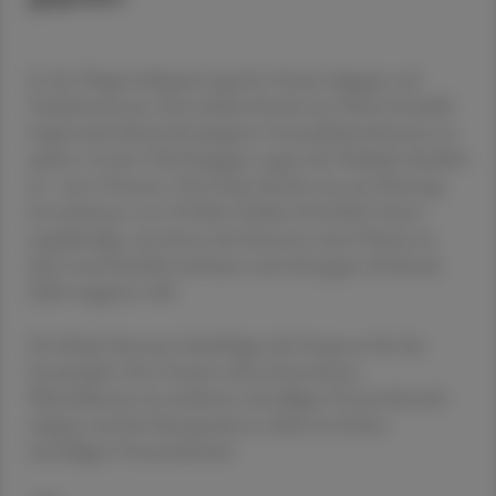
In der Diagnostiksparte lag der Umsatz dagegen auf
Vorjahresniveau. Dort bekam Roche im China-Geschäft
Gegenwind durch die jüngsten Gesundheitsreformen zu
spüren. In den USA hingegen zogen die Verkäufe deutlich
an - um 6 Prozent. Dort hatte Roche erst am Dienstag
Investitionen von 50 Mrd. Dollar (43,8 Mrd. Euro)
angekündigt, mit denen der Konzern seine Präsenz in
dem Land deutlich ausbauen und sich gegen drohende
Zölle wappnen will.
Der Basler Konzern bekräftigte die Prognose für das
Gesamtjahr: Der Umsatz soll zu konstanten
Wechselkursen im mittleren einstelligen Prozentbereich
zulegen und der Kerngewinn je Aktie im hohen
einstelligen Prozentbereich.