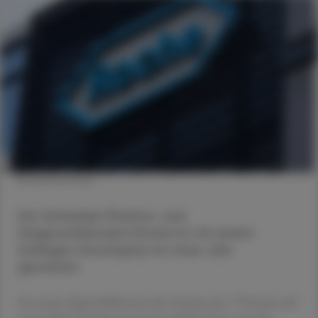
© Shutterstock
Der Schweizer Pharma- und
Diagnostikkonzern Roche ist mit einem
kräftigen Umsatzplus ins neue Jahr
gestartet.
Im ersten Quartal kletterte der Umsatz um 7 Prozent auf