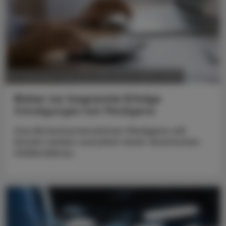
POLITIK, RECHT, WIRTSCHAFT
20. Dezember 2024
Bisher nur begrenzte Erfolge
Kündigungen bei Medigene
Das Biotechunternehmen Medigene will
Kosten senken und plant einen drastischen
Stellenabbau.