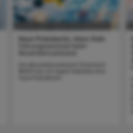
POLITIK, RECHT, WIRTSCHAFT
05. August 2026
2
Neue Präsidentin, klare Ziele
Führungswechsel beim
Biosimilarsverband
Der Biosimilarsverband Österreich
(BiVÖ) hat mit Ingrid Halamka eine
neue Präsidentin.