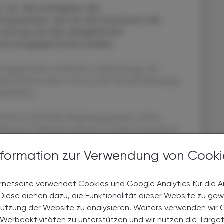
r Tür. Wir befragten die
tsparteien, wie sie die Interessen der
nd wie sie den dringlichsten
ch entgegentreten wollen.
rengpässe kam zur Sprache, zudem bezogen die
talen Patientenakte sowie zu den Herausforderungen
apotheken.
ntworten der beiden Regierungsparteien und im
ihung der Oppositionsparteien erfolgt entsprechend
Nationalrat.
nformation zur Verwendung von Cooki
rnetseite verwendet Cookies und Google Analytics für die 
. Diese dienen dazu, die Funktionalität dieser Website zu gew
Nutzung der Website zu analysieren. Weiters verwenden wir 
Werbeaktivitäten zu unterstützen und wir nutzen die Targe