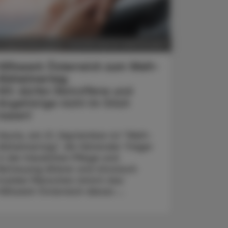
POLITIK, RECHT, WIRTSCHAFT
1. September 2023
Hilfswerk Österreich zum Welt-
Alzheimertag
Wir dürfen Betroffene und
Angehörige nicht im Stich
lassen!
Heute, am 21. September ist "Welt-
Alzheimertag". Als führender Träger
in der häuslichen Pflege und
Betreuung älterer und chronisch
kranker Menschen nimmt das
Hilfswerk Österreich dieses ...