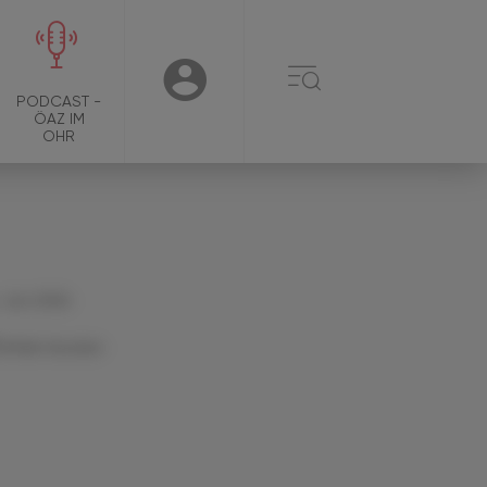
☰
USER
PODCAST -
ÖAZ IM
OHR
 Juni 2024
Artikel drucken