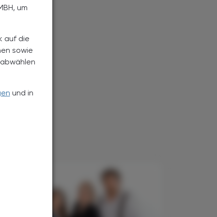
MBH, um
k auf die
nen sowie
h abwählen
gen
und in