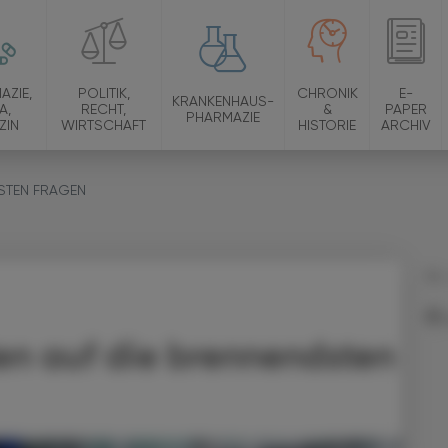
AZIE,
POLITIK,
CHRONIK
E-
KRANKENHAUS-
A,
RECHT,
&
PAPER
PHARMAZIE
ZIN
WIRTSCHAFT
HISTORIE
ARCHIV
STEN FRAGEN
04.
en auf die brennendsten