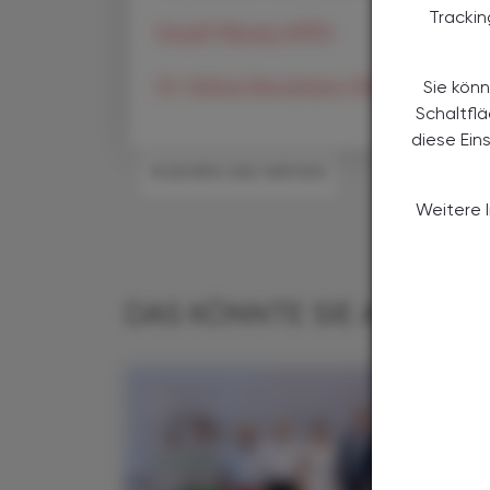
Tracki
Harald Vilimsky (FPÖ)
Dr. Helmut Brandstätter (NEOS)
Sie könn
Schaltfl
diese Ein
#GEHIRN UND NERVEN
Weitere 
DAS KÖNNTE SIE AUCH IN