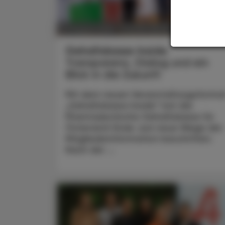
POLITIK, RECHT, WIRTSCHAFT
07. August 2026
Gehaltskasse Inside
Transparenz, Dialog und ein
Blick in die Zukunft
Mit dem neuen Veranstaltungsforma
„Gehaltskasse Inside“ hat die
Pharmazeutische Gehaltskasse für
Österreich Ende Juni neue Wege der
Mitgliederinformation beschritten.
Nach der ...