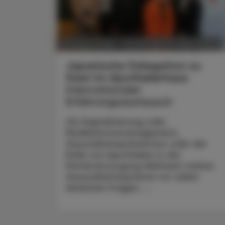
POLITIK, RECHT, WIRTSCHAFT
06. August 2026
Japanische Delegation zu
Gast im Apothekerhaus
Internationaler
Erfahrungsaustausch
Ob Digitalisierung oder
Medikationsmanagement,
Gesundheitsprävention oder die
Rolle von Apotheken in der
Primärversorgung Weltweit stehen
Gesundheitssysteme vor vielen
ähnlichen Fragen. ...