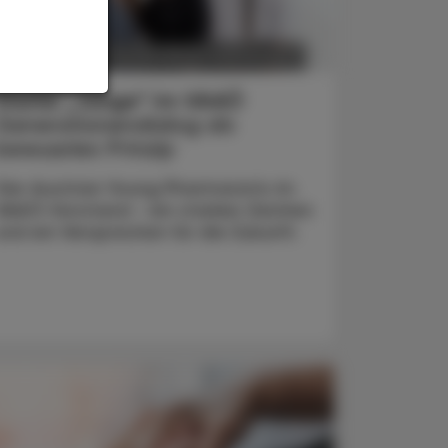
POLITIK, RECHT, WIRTSCHAFT
6. August 2026
Starke „Junge“ im VAAÖ
Generationendialog als
bewusstes Prinzip
Vier Austrian Young Pharmacists im
VAAÖ-Vorstand - ein starkes Zeichen
und ein Versprechen für die Zukunft.