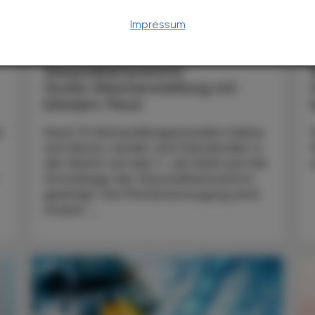
Impressum
POLITIK, RECHT, WIRTSCHAFT
06. August 2026
0
Gesundheitsreform
Große Weichenstellung mit
blindem Fleck
t
Nach 13 Verhandlungsstunden haben
sich Bund, Länder und Gemeinden in
der Nacht auf den 1. Juli 2026 auf die
Grundzüge der Gesundheitsreform
geeinigt. Die Primärversorgung wird
massiv ...