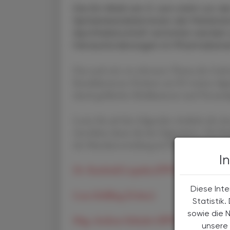
Die EU-Wahl am 9. Juni steht vor de
Spitzenkandidat:innen der Parlamen
Apothekerschaft vertreten werden u
Herausforderungen im Pharmaberei
Das nach wie vor relevante Thema der Liefe
Kandidat:innen Position zur EU-weiten digi
durch gefälschte Medikamente und Versand
Lesen Sie auf den folgenden Artikeln die A
Anschluss daran die der Opposition. Die Re
der Mandatsverteilung im Österreichischen 
I
Dr. Reinhold Lopatka (ÖVP)
Diese Inte
Lena Schilling (Grüne)
Statistik
sowie die 
Mag. Andreas Schieder (SPÖ)
unsere 