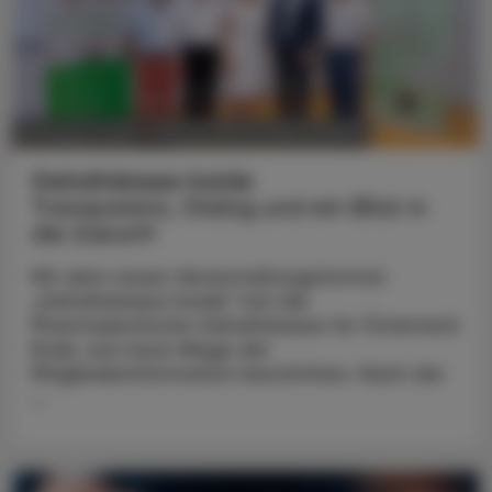
POLITIK, RECHT, WIRTSCHAFT
07. August 2026
Gehaltskasse Inside
Transparenz, Dialog und ein Blick in
die Zukunft
Mit dem neuen Veranstaltungsformat
„Gehaltskasse Inside“ hat die
Pharmazeutische Gehaltskasse für Österreich
Ende Juni neue Wege der
Mitgliederinformation beschritten. Nach der
...