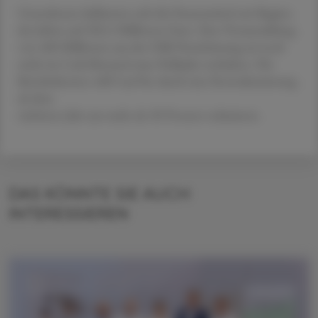
Unterdessen halbierten sich die Finanzmittel seit Beginn
des Jahres auf 202,5 Millionen Euro. Eine Vorauszahlung
von 400 Millionen aus der GSK-Vereinbarung sei noch
nicht im Cash-Bestand zum Halbjahr enthalten. Die
Betriebskosten will CureVac durch eine Restrukturierung
ab dem
nächsten Jahr um mehr als 30 Prozent reduzieren.
DAS KÖNNTE SIE AUCH
INTERESSIEREN