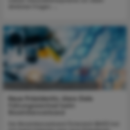
stehen Gesundheitssysteme vor vielen
ähnlichen Fragen. ...
POLITIK, RECHT, WIRTSCHAFT
05. August 2026
Neue Präsidentin, klare Ziele
Führungswechsel beim
Biosimilarsverband
Der Biosimilarsverband Österreich (BiVÖ) hat