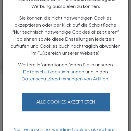
Werbung ausspielen zu können.
Sie können die nicht notwendigen Cookies
akzeptieren oder per Klick auf die Schaltfläche
“Nur technisch notwendige Cookies akzeptieren”
ablehnen sowie diese Einstellungen jederzeit
aufrufen und Cookies auch nachträglich abwählen
(im Fußbereich unserer Website).
Weitere Informationen finden Sie in unseren
POLITIK, RECHT, WIRTSCHAFT
06. August 2026
Datenschutzbestimmungen
und in den
Datenschutzbestimmungen von Adition.
Starke „Junge“ im VAAÖ
Generationendialog als bewusstes
Prinzip
ALLE COOKIES AKZEPTIEREN
Vier Austrian Young Pharmacists im VAAÖ-
Vorstand - ein starkes Zeichen und ein
Versprechen für die Zukunft.
Nur technisch notwendige Cookies akzeptieren