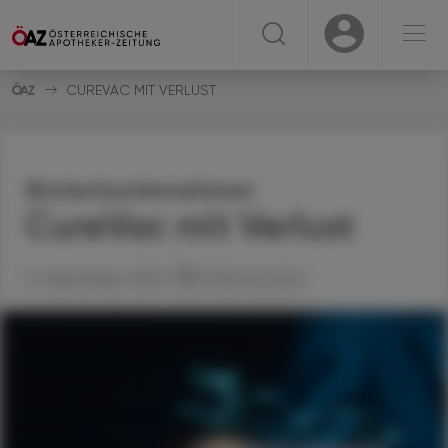
☰
USER
USER
CUREVAC MIT VERLUST
Biotechunternehmen
CureVac mit Verlust
11. September 2024
Artikel drucken