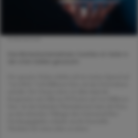
© Shutterstock
Das Biotechunternehmen CureVac ist tiefer in
die roten Zahlen gerutscht.
Der operative Verlust erhöhte sich im zweiten Quartal auf
74,6 (2023: 71,8) Millionen Euro, wie das Unternehmen
mitteilte. Der Umsatz schoss vor allem dank der
Kooperation mit GSK um 90 Prozent auf 14,4 Millionen
Euro. An den britischen Pharmakonzern hatte die Firma
aus dem deutschen Tübingen den Löwenanteil ihrer
Forschungspipeline verkauft, um ihr finanzielles
Überleben für weitere Jahre zu sichern.