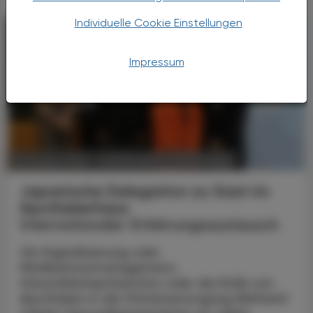
Individuelle Cookie Einstellungen
Impressum
POLITIK, RECHT, WIRTSCHAFT
06. August 2026
Japanische Delegation zu Gast im
Apothekerhaus
Internationaler Erfahrungsaustausch
Ob Digitalisierung oder
Medikationsmanagement,
Gesundheitsprävention oder die Rolle von
Apotheken in der Primärversorgung Weltweit