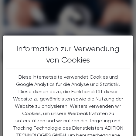
Information zur Verwendung
POLITIK, RECHT, WIRTSCHAFT
06. August 2026
von Cookies
Gesundheitsreform
Große Weichenstellung mit blindem
Diese Internetseite verwendet Cookies und
Fleck
Google Analytics für die Analyse und Statistik.
Diese dienen dazu, die Funktionalität dieser
Nach 13 Verhandlungsstunden haben sich
Website zu gewährleisten sowie die Nutzung der
Bund, Länder und Gemeinden in der Nacht
Website zu analysieren. Weiters verwenden wir
auf den 1. Juli 2026 auf die Grundzüge der
Cookies, um unsere Werbeaktivitäten zu
Gesundheitsreform geeinigt. Die
unterstützen und wir nutzen die Targeting und
Primärversorgung wird massiv ...
Tracking Technologie des Dienstleisters ADITION
TECHNOLOGIES GMBH, um benutzerbezogene