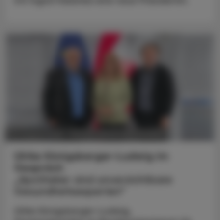
mit Ingrid Halamka eine neue Präsidentin.
POLITIK, RECHT, WIRTSCHAFT
05. August 2026
Ulrike Königsberger-Ludwig im
Gespräch
„Apotheker sind unverzichtbare
Gesundheitsexperten“
Ulrike Königsberger-Ludwig,