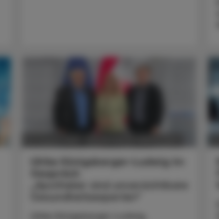
POLITIK, RECHT, WIRTSCHAFT
05. August 2026
0
Ulrike Königsberger-Ludwig im
Gespräch
„Apotheker sind unverzichtbare
Gesundheitsexperten“
Ulrike Königsberger-Ludwig,