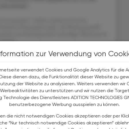
 überwinden.
eu gestaltet“, erklärte Anderson bei einer
kritisierte Pharmasparte habe „die Wende geschafft“.
zeichne das Pharmageschäft zweistelliges Wachstum im
 Oelrich.
nformation zur Verwendung von Cooki
edikament Nubeqa® (Darolutamid) mit 1,5 Mrd. US-
tivum Kerendia® (Finerenon) mit 500 Mio. US-
r in Zell- und Gentherapien: Im September startete
rnetseite verwendet Cookies und Google Analytics für die 
it der Zelltherapie Bemdaneprocel für Parkinson-
. Diese dienen dazu, die Funktionalität dieser Website zu gew
Nutzung der Website zu analysieren. Weiters verwenden wir 
Werbeaktivitäten zu unterstützen und wir nutzen die Targe
ng Technologie des Dienstleisters ADITION TECHNOLOGIES G
benutzerbezogene Werbung ausspielen zu können.
en die nicht notwendigen Cookies akzeptieren oder per Klic
äche “Nur technisch notwendige Cookies akzeptieren” ableh
TERESSIEREN