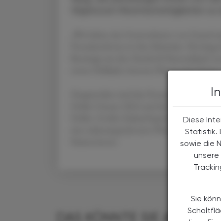
Glyphosat-Rechtsstreitigkeiten zu
„Wir haben das Unternehmen von Grund auf n
Pressekonferenz in San Sebastián. Die lange 
Bereinigt um den Xarelto®-Patentablauf ver
ersten Halbjahr, betonte Pharmachef Stefan
I
Haupttreiber sind das Prostatakarzinom-M
Dollar Umsatz 2024 und das Nephroprotek
Dollar. Großes Zukunftspotenzial sieht Baye
Diese Inte
eine zulassungsrelevante Phase-III-Studie m
Statistik
Patient:innen.
sowie die 
unsere 
Tracki
Sie könn
Schaltfl
DAS KÖNNTE SIE AUCH IN