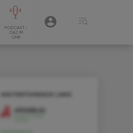
☰
USER
PODCAST -
ÖAZ IM
OHR
WEITERFÜHRENDE LINKS
Darolutamid