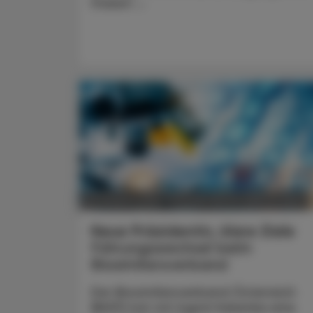
massiv ...
POLITIK, RECHT, WIRTSCHAFT
05. August 2026
Neue Präsidentin, klare Ziele
Führungswechsel beim
Biosimilarsverband
Der Biosimilarsverband Österreich
(BiVÖ) hat mit Ingrid Halamka eine