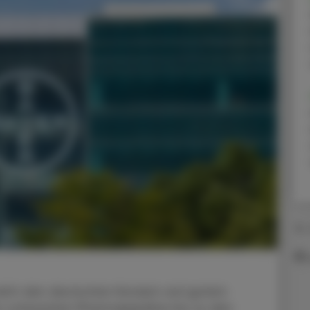
18.
sieht den deutschen Konzern auf gutem
er schwachen Pharmapipeline bis zu den