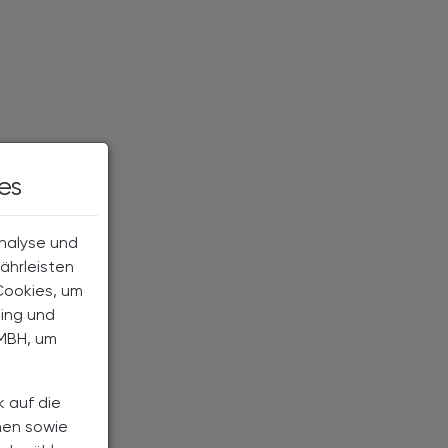
es
Analyse und
ährleisten
Cookies, um
ting und
MBH, um
k auf die
nen sowie