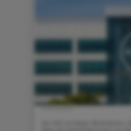
© Shutterstock
Der CEO von Bayer, Bill Anderson, 
Weg, die jahrelangen Krisen von d