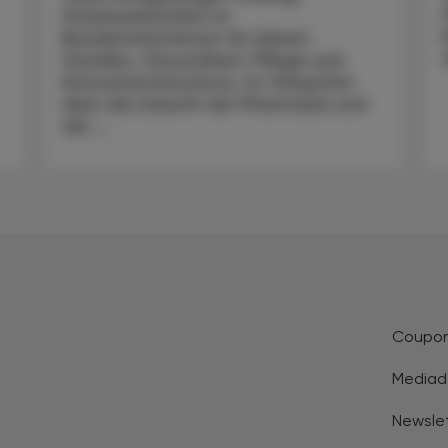
Staatssekretärin im
Bundesministerium für Arbeit,
Soziales, Gesundheit, Pflege und
Konsumentenschutz, im Gespräch
über die Zukunft der Pharmazie und
die ...
Coupo
Mediad
Newsle