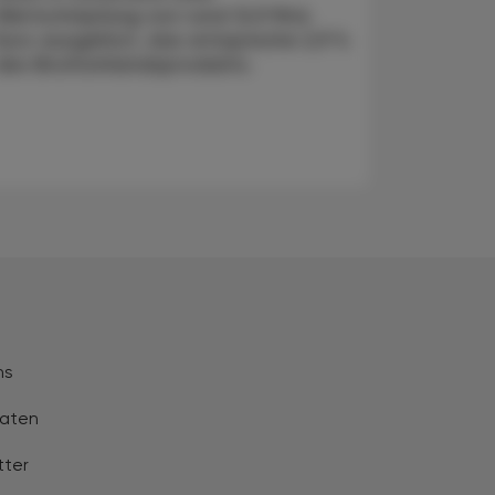
Wertschöpfung von rund 12,9 Mrd.
Euro ausgelöst, das entspreche 2,9 %
des Bruttoinlandsprodukts.
ns
aten
tter