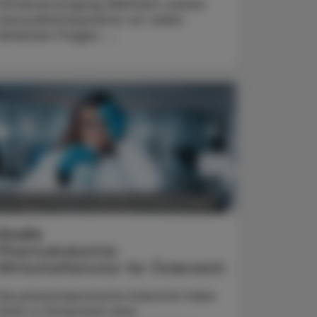
Primärversorgung Weltweit stehen
Gesundheitssysteme vor vielen
ähnlichen Fragen. ...
POLITIK, RECHT, WIRTSCHAFT
5. August 2026
Studie
Pharmaindustrie:
Wirtschaftsmotor für Österreich
Die pharmazeutische Industrie habe
2024 in Österreich eine