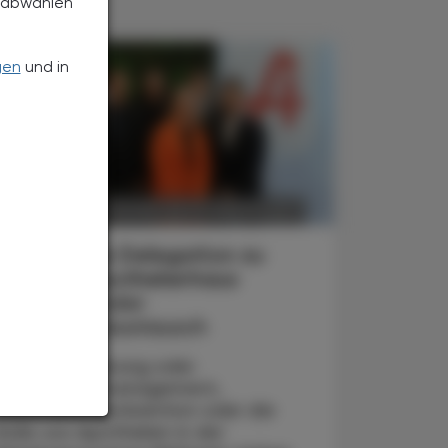
h abwählen
gen
und in
POLITIK, RECHT, WIRTSCHAFT
6. August 2026
Japanische Delegation zu
Gast im Apothekerhaus
Internationaler
Erfahrungsaustausch
Ob Digitalisierung oder
Medikationsmanagement,
Gesundheitsprävention oder die
Rolle von Apotheken in der