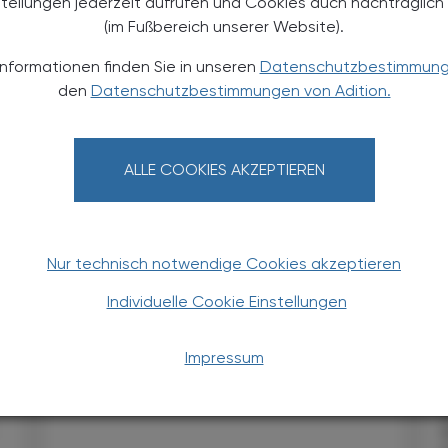
stellungen jederzeit aufrufen und Cookies auch nachträglic
(im Fußbereich unserer Website).
Informationen finden Sie in unseren
Datenschutzbestimmun
den
Datenschutzbestimmungen von Adition.
ALLE COOKIES AKZEPTIEREN
POLITIK, RECHT, WIRTSCHAFT
06. August 2026
0
Starke „Junge“ im VAAÖ
Nur technisch notwendige Cookies akzeptieren
Generationendialog als
bewusstes Prinzip
Individuelle Cookie Einstellungen
Vier Austrian Young Pharmacists im
Impressum
VAAÖ-Vorstand - ein starkes Zeichen
und ein Versprechen für die Zukunft.