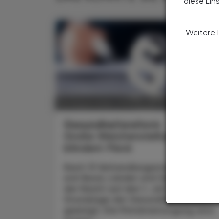
diese Ein
Weitere 
POLITIK, RECHT, WIRTSCHAFT
06. August 2026
Gesundheitsreform
Große Weichenstellung mit
blindem Fleck
Nach 13 Verhandlungsstunden haben
sich Bund, Länder und Gemeinden in
der Nacht auf den 1. Juli 2026 auf die
Grundzüge der Gesundheitsreform
geeinigt. Die Primärversorgung wird