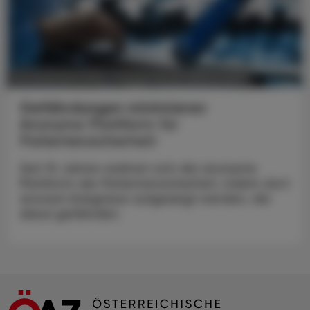
POLITIK, RECHT, WIRTSCHAFT
06. Dezember 2024
Gefährdungen minimieren
Anonyme Plattform für
Patientensicherheit
Seit 15 Jahren widmet sich die anonyme
Plattform der Patientensicherheit, indem dort
anonym Ereignisse aufgezeigt werden, die
diese gefährden.