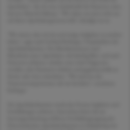
Apotheken", die oft erste Anlaufstelle für Patienten seien,
betonte Mursch-Edlmayr. "Wir ruhen uns jetzt nicht aus
auf dieser Apothekengesetznovelle", kündigte sie an.
"Wir wissen, dass wir da noch einige Aufgaben zu machen
haben", sagte auch Gerhard Kobinger, Vizepräsident der
Apothekerkammer. Die Mitarbeiterinnen und
Mitarbeiter jener Apotheken, die künftig Blut- und auch
Harntests anbieten, würden zwar nicht Diagnosen
erstellen, aber Parameter erheben und gegebenenfalls an
Ärztin oder Arzt weiterleiten. "Wir sind uns der
Verantwortung bewusst, die wir da haben", versicherte
Kobinger.
Die Apothekerkammer werde den Prozess begleiten und
Fortbildungen anbieten. Startschuss bietet die am
Sonntagnachmittag eröffnete Fortbildungstagung der
Österreichischen Apothekerkammer in Schladming mit