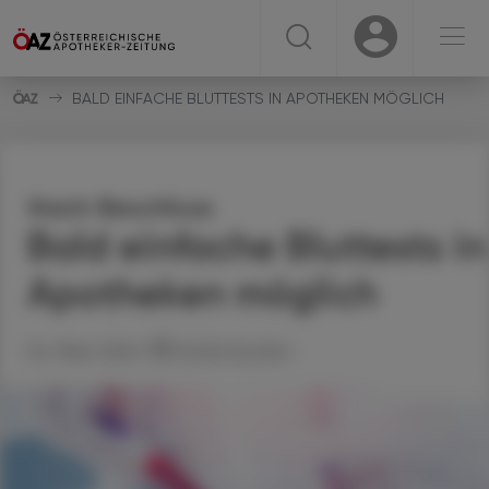
☰
USER
USER
BALD EINFACHE BLUTTESTS IN APOTHEKEN MÖGLICH
Nach Beschluss
Bald einfache Bluttests in
Apotheken möglich
04. März 2024
Artikel drucken