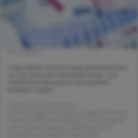
© Shutterstock
In Apotheken sind laut Nationalratsbeschluss
aus der Vorwoche künftig Blutzucker- und
Cholesterinmessungen sowie Impftiter-
Analysen möglich.
"Das ist der Start für unser neues
Dienstleistungsportfolio", freute sich Apothekerkammer-
Präsidentin Ulrike Mursch-Edlmayr am Sonntag bei der
zehnten Apothekertagung in Schladming. Für die
Durchführung der Angebote laufen bereits