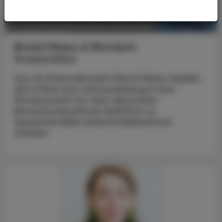
POLITIK, RECHT, WIRTSCHAFT
18. Juni 2025
Bristol Myers & Biontech
Kooperation
Der US-Pharmakonzern Bristol Myers Squibb
will 1,3 Mrd. Euro Vorauszahlung in eine
Partnerschaft mit dem deutschen
Biotechunternehmen BioNTech zu
experimentellen Krebsmedikamenten
stecken.