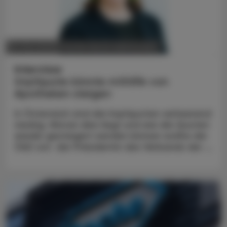
POLITIK, RECHT, WIRTSCHAFT
05. Mai 2025
Interview
Impfquote könnte mithilfe von
Apotheken steigen
In Österreich sind die Impfquoten verheerend
niedrig. Woran dies liegt und wie die Quoten
wieder gesteigert werden können wollte die
ÖAZ von der Präsidentin des Verbands der ...