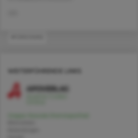
APA
#FORSCHUNG
WEITERFÜHRENDE LINKS
Grippe-Nosode (Homöopathie)
Alternativen
Anwendungen
Handel