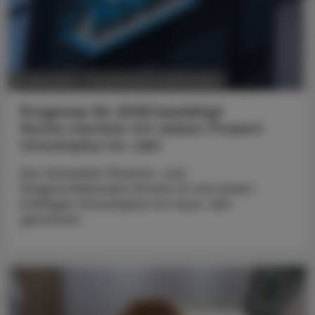
POLITIK, RECHT, WIRTSCHAFT
24. April 2025
Prognose für 2025 bestätigt
Roche startete mit sieben Prozent
Umsatzplus ins Jahr
Der Schweizer Pharma- und
Diagnostikkonzern Roche ist mit einem
kräftigen Umsatzplus ins neue Jahr
gestartet.