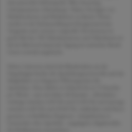
dem passenden Schwerpunkt "Blut: Screening,
Laborparameter, Erkrankung". Neben Vorträgen von
Medizinerinnen und Medizinern zu diesem Thema
werden in der Fachausstellung im Kongresszentrum
Testgeräte und -systeme vorgestellt. Das Interesse ist
groß: Mit fast 700 Teilnehmerinnen und Teilnehmern ist
die bis Mittwoch dauernde Tagung im steirischen Bezirk
Liezen erstmals ausgebucht.
Neben Labortests durch die Blutabnahme aus der
Fingerkuppe brachte die Apothekengesetznovelle auch die
Möglichkeit von längeren Öffnungszeiten für
Apotheken. Diese dürfen in Zukunft bis zu 72 Stunden
pro Woche - statt wie bisher 48 Stunden - offenhalten -
werktags zwischen 6.00 Uhr und 21.00 Uhr und samstags
zwischen 6.00 Uhr und 18.00 Uhr. Außerdem wird ihnen
gestattet, in ländlichen Regionen - beispielsweise in
Gemeinden ohne Apotheke - ausgelagerte Abgabestellen
für Medikamente einzurichten.