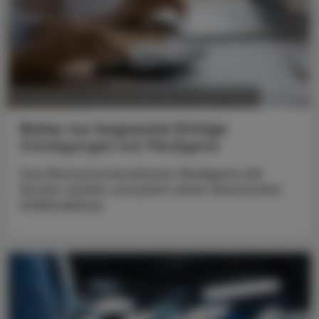
POLITIK, RECHT, WIRTSCHAFT
20. Dezember 2024
Bisher nur begrenzte Erfolge
Kündigungen bei Medigene
Das Biotechunternehmen Medigene will
Kosten senken und plant einen drastischen
Stellenabbau.