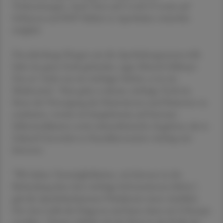
Vorbereitungen. Auch Tests auf Covid-19 sowie auf
Influenza und RSV bleiben in Apotheken weiterhin
möglich.
Das jahrelange Ringen um die Apothekengesetznovelle
habe ein gutes Ende gefunden, sagte Mursch-Edlmayr.
Das sei "nicht nur ein wichtiger Schritt, es ist ein
Meilenstein". Nun gehe es darum, wichtige Tools im
Sinne der Versorgung der Patientinnen und Patienten zu
erarbeiten, verwies sie beispielsweise auf betreute
Selbstmedikation sowie telemedizinische Angebote, die in
Zukunft besonders in Randdienstzeiten wichtig sein
könnten.
"Wir haben Testmöglichkeiten, wir können in der
Befundung dem Arzt wichtige Informationen liefern",
gab die Apothekerkammer-Präsidentin einen Ausblick.
Der Arzt stelle die Diagnose und kann dann ein E-Rezept
erstellen. "Damit schließt sich der Kreis in der Rolle der