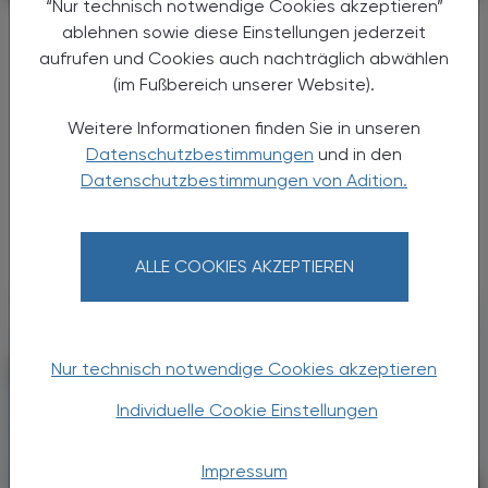
“Nur technisch notwendige Cookies akzeptieren”
Übernahme von Catalyst
ablehnen sowie diese Einstellungen jederzeit
Pharmaceuticals
aufrufen und Cookies auch nachträglich abwählen
Angelini wächst mit Milliardenkauf in
(im Fußbereich unserer Website).
den USA
Weitere Informationen finden Sie in unseren
Angelini Pharma, das italienische
Datenschutzbestimmungen
und in den
Familienunternehmen, das Apotheker:innen
Datenschutzbestimmungen von Adition.
hierzulande vor allem durch seine OTC-
Marken bekannt ist, vollzieht mit der
Übernahme von Catalyst Pharmaceuticals ...
ALLE COOKIES AKZEPTIEREN
Nur technisch notwendige Cookies akzeptieren
Individuelle Cookie Einstellungen
Impressum