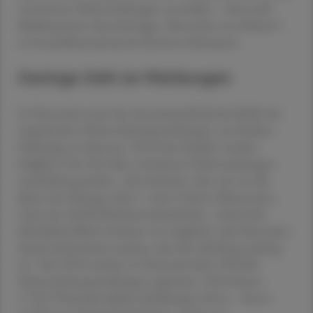
vermuteten Nebenwirkungen zu melden – denn jede
Meldung kann dazu beitragen, Menschen zu schützen“,
so Gesundheitsministerin Korinna Schumann.
Geringe Zahl an Meldungen
In Österreich nutzt die Arzneimittelbehörde BASG die
eingehenden Nebenwirkungsmeldungen, um Risiken
frühzeitig zu erkennen. Doch laut Studien werden
lediglich 5 bis 10 % aller vermuteten Nebenwirkungen
tatsächlich gemeldet. „Das bedeutet, dass wir nur die
Spitze des Eisbergs sehen“, warnt Günter Waxenecker,
Leiter der AGES-Medizinmarktaufsicht. „Durch die
#MedSafetyWeek möchten wir möglichst viele Menschen
darauf aufmerksam machen, dass ihre Meldung wichtig
ist.“ Seit 2018 wurden in Österreich über 290.000
Nebenwirkungsmeldungen registriert. 2024 kamen
17.027 Pharmakovigilanz-Meldungen hinzu – davon