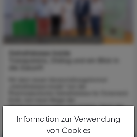
POLITIK, RECHT, WIRTSCHAFT
07. August 2026
Gehaltskasse Inside
Transparenz, Dialog und ein Blick in
die Zukunft
Mit dem neuen Veranstaltungsformat
„Gehaltskasse Inside“ hat die
Pharmazeutische Gehaltskasse für Österreich
Ende Juni neue Wege der
Mitgliederinformation beschritten. Nach der
...
Information zur Verwendung
von Cookies