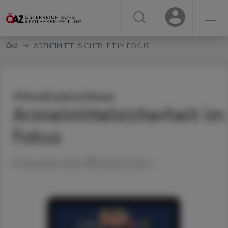
☰
USER
USER
ARZNEIMITTELSICHERHEIT IM FOKUS
#MedSafetyWeek
Arzneimittelsicherheit im
Fokus
19. November 2025
Artikel drucken