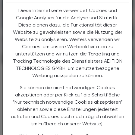
Diese Internetseite verwendet Cookies und
Google Analytics für die Analyse und Statistik.
Diese dienen dazu, die Funktionalität dieser
Website zu gewährleisten sowie die Nutzung der
Website zu analysieren. Weiters verwenden wir
Cookies, um unsere Werbeaktivitäten zu
unterstützen und wir nutzen die Targeting und
POLITIK, RECHT, WIRTSCHAFT
06. August 2026
Tracking Technologie des Dienstleisters ADITION
TECHNOLOGIES GMBH, um benutzerbezogene
Gesundheitsreform
Werbung ausspielen zu können.
Große Weichenstellung mit blindem
Fleck
Sie können die nicht notwendigen Cookies
akzeptieren oder per Klick auf die Schaltfläche
Nach 13 Verhandlungsstunden haben sich
“Nur technisch notwendige Cookies akzeptieren”
Bund, Länder und Gemeinden in der Nacht
ablehnen sowie diese Einstellungen jederzeit
auf den 1. Juli 2026 auf die Grundzüge der
aufrufen und Cookies auch nachträglich abwählen
Gesundheitsreform geeinigt. Die
(im Fußbereich unserer Website).
Primärversorgung wird massiv ...