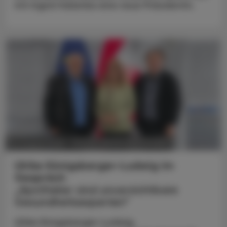
mit Ingrid Halamka eine neue Präsidentin.
POLITIK, RECHT, WIRTSCHAFT
05. August 2026
Ulrike Königsberger-Ludwig im
Gespräch
„Apotheker sind unverzichtbare
Gesundheitsexperten“
Ulrike Königsberger-Ludwig,