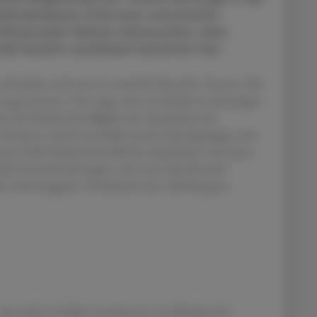
länderebene statt bzw. sind bereits
 Pilotprojekt Wiener Herzwochen, über
AZ bereits ausführlich berichtet hat.
rfreulich, und zwar in zweierlei Hinsicht. Erstens: Die
ngenommen. Das zeigt, dass ein Bedarf an derartigen
ss die Niederschwelligkeit der Apotheken die
 Zweitens: Auch innerhalb unserer Berufsgruppe setzt
ention DAS Zukunftsmodell der Apotheken sein kann.
roße Herausforderungen, die unser Berufsstand
l, Lieferengpässe, Preisdruck und „Möchtegern-
das nicht in Zahlen messbar ist: ein Mindset der