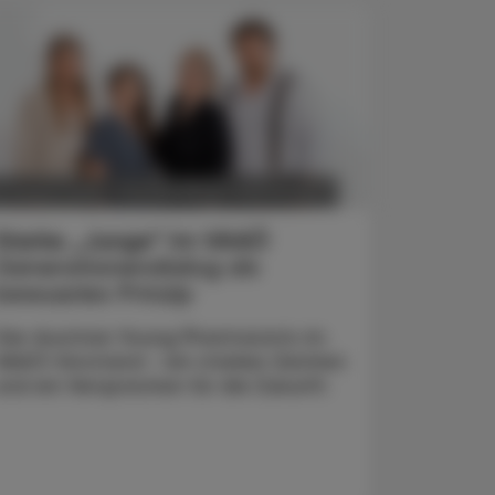
POLITIK, RECHT, WIRTSCHAFT
6. August 2026
Starke „Junge“ im VAAÖ
Generationendialog als
bewusstes Prinzip
Vier Austrian Young Pharmacists im
VAAÖ-Vorstand - ein starkes Zeichen
und ein Versprechen für die Zukunft.