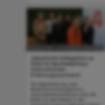
POLITIK, RECHT, WIRTSCHAFT
06. August 2026
Japanische Delegation zu
Gast im Apothekerhaus
Internationaler
Erfahrungsaustausch
Ob Digitalisierung oder
Medikationsmanagement,
Gesundheitsprävention oder die
Rolle von Apotheken in der
Primärversorgung Weltweit stehen