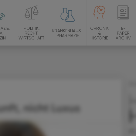
AZIE,
POLITIK,
CHRONIK
E-
KRANKENHAUS-
A,
RECHT,
&
PAPER
PHARMAZIE
ZIN
WIRTSCHAFT
HISTORIE
ARCHIV
18.
Ope
unft, nicht Luxus
Ei