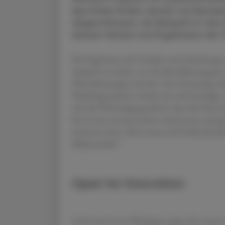
Apotheke finden derzeit auf Bundes
abgeschlossen. Ein Beispiel ist das
dessen Verlauf und Ergebnisse die Ö
Die Ergebnisse der Projekte sind durchwegs e
Angebote werden von der Bevölkerung gut a
Dienstleistungen besteht. Die Erwartung, da
Nachfrage pushen würde, hat sich bestätigt.
sich die Überzeugung durch, dass die Präv
Sie ist eine unserer besten Antworten auf g
meistern muss. Hier nenne ich Onlinehande
Mitbewerber“.
Open for Innovation
Und noch etwas Wichtiges zeigt sich, etwas, 