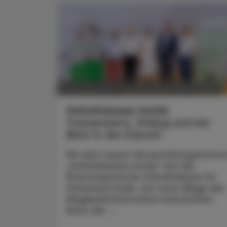
POLITIK, RECHT, WIRTSCHAFT
07. August 2026
Gehaltskasse Inside
Transparenz, Dialog und ein
Blick in die Zukunft
Mit dem neuen Veranstaltungsforma
„Gehaltskasse Inside“ hat die
Pharmazeutische Gehaltskasse für
Österreich Ende Juni neue Wege der
Mitgliederinformation beschritten.
Nach der ...