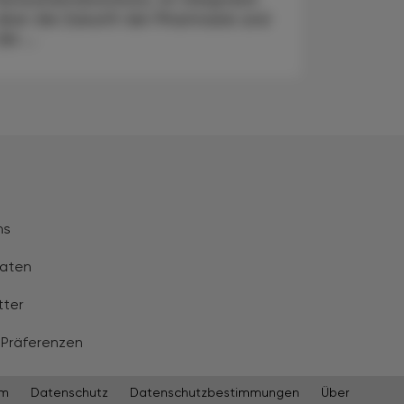
über die Zukunft der Pharmazie und
die ...
ns
aten
tter
 Präferenzen
um
Datenschutz
Datenschutzbestimmungen
Über