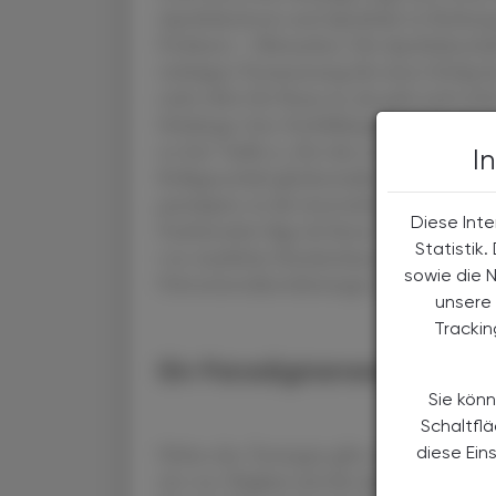
Apothekerinnen und Apotheker in Richtung 
Probieren – Mitmachen. Die Apothekerschaft 
wichtigste Voraussetzung für einen Erfolg 
nicht offen für Neues ist, der geht auch nic
Schulungs- bzw. Fortbildungsangebote der 
no fun“ heißt es „No risk, no success.“ Ich
I
Kollegenschaft gleichermaßen. Der einzige Pl
partizipiert, ist die österreichische Kranken
Diese Inte
Funktionärin füge ich hinzu: NOCH nicht. D
Statistik
von staatlichen Krankenkassen oder Privatv
sowie die 
Präventionsdienstleistungen. Unser Betätigun
unsere 
Tracki
Ein Paradigmenwechsel
Sie könn
Schaltfl
Neben den Testungen gibt es die reinen Ber
diese Ein
Art von Tätigkeit sind die Apotheken durch i