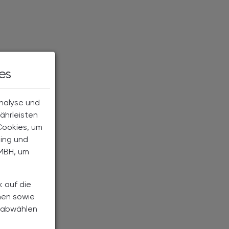
es
Analyse und
ährleisten
Cookies, um
ting und
MBH, um
k auf die
nen sowie
h abwählen