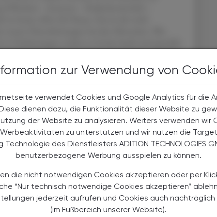
Offenheit – Interesse – Risikobereitschaft –
ist heute offen für Neues. Das ist die wohl
der neuen Dienstleistungen bei den Menschen. Wer
ht in Vorleistungen, indem er Geräte kauft und spezielle
Apothekerkammer in Anspruch nimmt. Statt „No risk,
 freue mich über das Interesse von Bevölkerung und
nformation zur Verwendung von Cooki
ayer, der ganz offensichtlich nicht an dem Interesse
kasse. Sie zahlt nicht. Als Apothekerkammer-
rnetseite verwendet Cookies und Google Analytics für die 
as Ziel der Kammer ist jedenfalls die Ausweitung der
. Diese dienen dazu, die Funktionalität dieser Website zu gew
ersicherungen bezahlten apothekerlichen
Nutzung der Website zu analysieren. Weiters verwenden wir 
gsfeld ist weit.
Werbeaktivitäten zu unterstützen und wir nutzen die Targe
ng Technologie des Dienstleisters ADITION TECHNOLOGIES G
benutzerbezogene Werbung ausspielen zu können.
en die nicht notwendigen Cookies akzeptieren oder per Klic
äche “Nur technisch notwendige Cookies akzeptieren” ableh
atungsleistungen der Apothekerschaft. Auch für diese
stellungen jederzeit aufrufen und Cookies auch nachträglic
hre Niederschwelligkeit prädestinierte Orte. Ein
(im Fußbereich unserer Website).