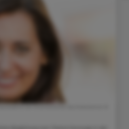
zepräsidentin der Österreichischen Apothekerkammer ©
icher Begleitung zum Thema Vorsorge in der