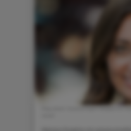
Mag. pharm. Susanne Ergott-Badawi Stv. Vi
assam
Mehrere Projekte mit wissenschaftl