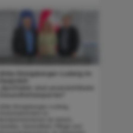
POLITIK, RECHT, WIRTSCHAFT
5. August 2026
Ulrike Königsberger-Ludwig im
Gespräch
„Apotheker sind unverzichtbare
Gesundheitsexperten“
Ulrike Königsberger-Ludwig,
Staatssekretärin im
Bundesministerium für Arbeit,
Soziales, Gesundheit, Pflege und
Konsumentenschutz, im Gespräch