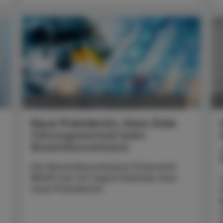
POLITIK, RECHT, WIRTSCHAFT
05. August 2026
0
Neue Präsidentin, klare Ziele
Führungswechsel beim
Biosimilarsverband
Der Biosimilarsverband Österreich
(BiVÖ) hat mit Ingrid Halamka eine
neue Präsidentin.