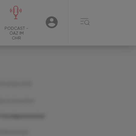
☰
USER
PODCAST -
ÖAZ IM
OHR
 November 2025
n for Innovation
n Paradigmenwechsel
Artikel drucken