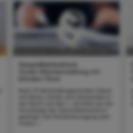
POLITIK, RECHT, WIRTSCHAFT
06. August 2026
0
Gesundheitsreform
Große Weichenstellung mit
blindem Fleck
t
Nach 13 Verhandlungsstunden haben
sich Bund, Länder und Gemeinden in
der Nacht auf den 1. Juli 2026 auf die
Grundzüge der Gesundheitsreform
geeinigt. Die Primärversorgung wird
massiv ...