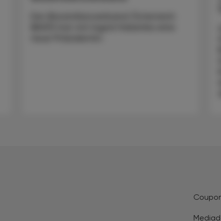
Der Biosimilarsverband Österreich
(BiVÖ) hat mit Ingrid Halamka eine
neue Präsidentin.
Coupo
Mediad