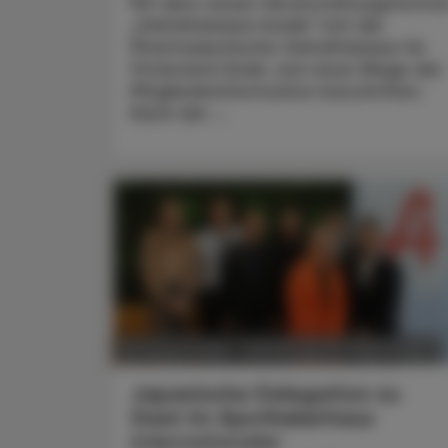
Mit dem neuen Veranstaltungsforma
„Gehaltskasse Inside“ hat die
Pharmazeutische Gehaltskasse für
Österreich Ende Juni neue Wege der
Mitgliederinformation beschritten.
Nach der ...
POLITIK, RECHT, WIRTSCHAFT
06. August 2026
Japanische Delegation zu
Gast im Apothekerhaus
Internationaler