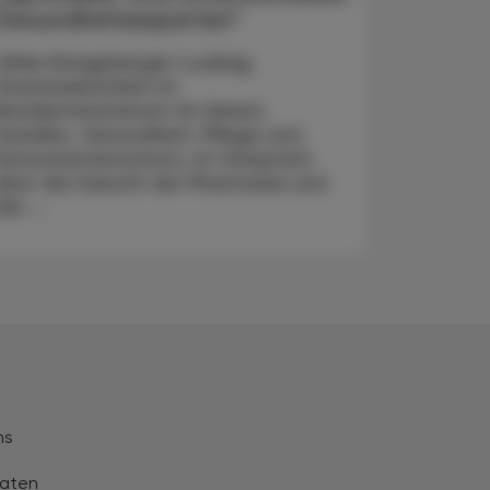
Gesundheitsexperten“
Ulrike Königsberger-Ludwig,
Staatssekretärin im
Bundesministerium für Arbeit,
Soziales, Gesundheit, Pflege und
Konsumentenschutz, im Gespräch
über die Zukunft der Pharmazie und
die ...
ns
aten