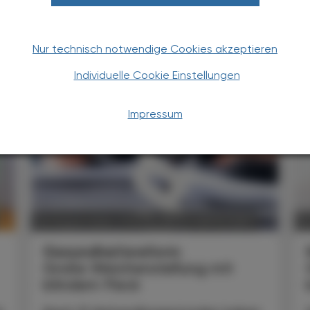
Nur technisch notwendige Cookies akzeptieren
TERESSIEREN
Individuelle Cookie Einstellungen
Impressum
POLITIK, RECHT, WIRTSCHAFT
06. August 2026
0
Gesundheitsreform
Große Weichenstellung mit
blindem Fleck