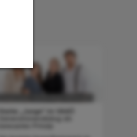
POLITIK, RECHT, WIRTSCHAFT
6. August 2026
Starke „Junge“ im VAAÖ
Generationendialog als
bewusstes Prinzip