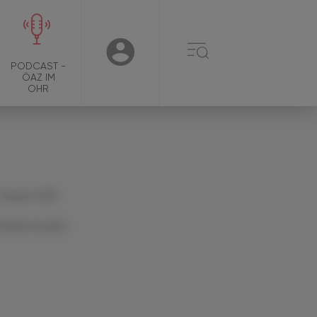
☰
USER
PODCAST -
ÖAZ IM
OHR
 August 2021
Artikel drucken