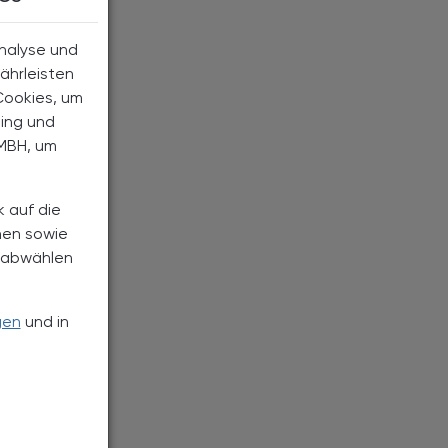
Analyse und
ährleisten
Cookies, um
ting und
MBH, um
k auf die
nen sowie
h abwählen
gen
und in