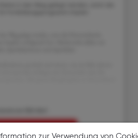
Steine in den Weg gelegt werden, setzt die
ihr Fortbildungsprogramm Impfen
den Weg gelegt werden, setzt die Österreichische
mpfen erfolgreich fort. Mittlerweile zählen wir
ldete Apothekerinnen und Apotheker.
maßnahmen geschult und wissen, was im Falle seltener
wird auch dem Anliegen der Ärzteschaft, dass für
 entsprochen. Mit gutem Beispiel gehen in Deutschland
bereits ein ÖAZ-Abo?
EN, UM WEITERZULESEN
nformation zur Verwendung von Cooki