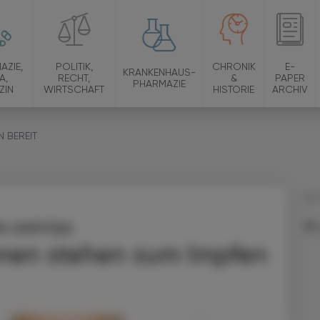
AZIE,
POLITIK,
CHRONIK
E-
KRANKENHAUS-
A,
RECHT,
&
PAPER
PHARMAZIE
ZIN
WIRTSCHAFT
HISTORIE
ARCHIV
N BEREIT
02.
 IMPFEN
nen stehen zum Impfen