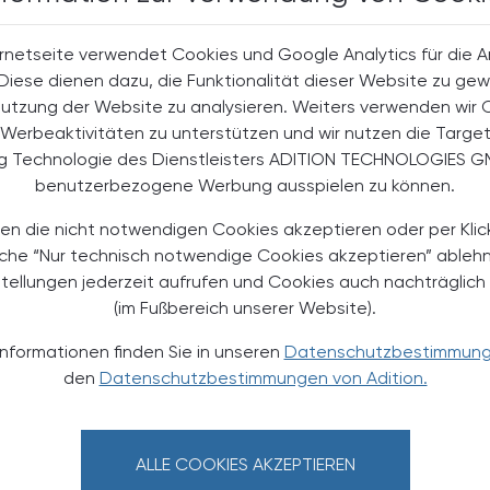
rnetseite verwendet Cookies und Google Analytics für die 
. Diese dienen dazu, die Funktionalität dieser Website zu gew
halte
Nutzung der Website zu analysieren. Weiters verwenden wir 
t-Abonnent:innen
Werbeaktivitäten zu unterstützen und wir nutzen die Targe
 aktuellen Couponing-Aktionen
ng Technologie des Dienstleisters ADITION TECHNOLOGIES G
 Apotheker-Zeitung informiert
benutzerbezogene Werbung ausspielen zu können.
men aus Pharmazie,
its- und Standespolitik.
en die nicht notwendigen Cookies akzeptieren oder per Klic
äche “Nur technisch notwendige Cookies akzeptieren” ableh
NEMENT BESTELLEN
stellungen jederzeit aufrufen und Cookies auch nachträglic
(im Fußbereich unserer Website).
. UST. zzgl. Versandkosten) für
Informationen finden Sie in unseren
Datenschutzbestimmun
gabe und Online
den
Datenschutzbestimmungen von Adition.
htline
und
Versand- und Zahlungsbedingung
Apotheker-Verlagsgesellschaft m.b.H.
ALLE COOKIES AKZEPTIEREN