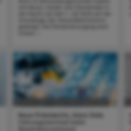
t
Nach 13 Verhandlungsstunden haben
sich Bund, Länder und Gemeinden in
der Nacht auf den 1. Juli 2026 auf die
Grundzüge der Gesundheitsreform
geeinigt. Die Primärversorgung wird
massiv ...
POLITIK, RECHT, WIRTSCHAFT
05. August 2026
0
Neue Präsidentin, klare Ziele
Führungswechsel beim
Biosimilarsverband