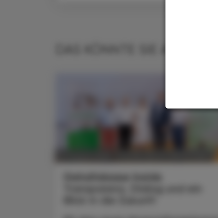
DAS KÖNNTE SIE AUCH IN
POLITIK, RECHT, WIRTSCHAFT
07. August 2026
Gehaltskasse Inside
Transparenz, Dialog und ein
Blick in die Zukunft