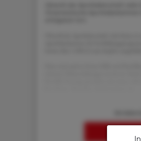
Obwohl der Apothekerschaft viele 
Österreichische Apothekerkammer 
erfolgreich fort.
Obwohl der Apothekerschaft viele Steine in 
Apothekerkammer ihr Fortbildungsprogramm I
bereits über 1.000 (!) zum Impfen ausgebi
Diese sind auch in Erster Hilfe und Notfall
schwerer Nebenwirkungen zu tun ist. Somit 
Notfälle Vorsorge getroffen sein muss, voll
Nordrhein- Westfalen, Niedersachsen, da
Sie haben 
HIER ANMELD
I