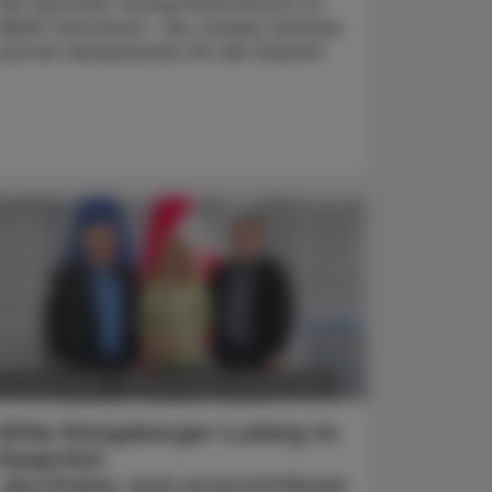
Vier Austrian Young Pharmacists im
VAAÖ-Vorstand - ein starkes Zeichen
und ein Versprechen für die Zukunft.
POLITIK, RECHT, WIRTSCHAFT
5. August 2026
Ulrike Königsberger-Ludwig im
Gespräch
„Apotheker sind unverzichtbare