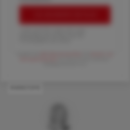
ÖAZ-ABONNEMENT BESTELLEN
1 Jahr um € 179,– (exkl. UST. zzgl.
Versandkosten) für Ihre ÖAZ als
Printausgabe und Online
Es gelten die
AGB
,
Datenschutzrichtline
und
Versand- und
Zahlungsbedingungen
der Österreichische Apotheker-
Verlagsgesellschaft m.b.H.
#WIRKSTOFFE