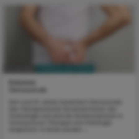
PHARMAZIE, TARA, MEDIZIN
30. Juni 2025
Kolumne
Denosumab
Seit rund 15 Jahren bereichert Denosumab
das therapeutische Armamentarium der
Osteologie und wird als Antiresorptivum in
Osteoporose-Therapie und Onkologie
eingesetzt. In Kürze werden ...