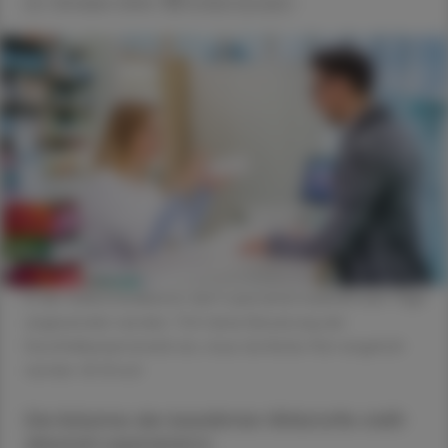
22. Oktober 2024
Artikel drucken
In der Selbstmedikation darf Loperamid maximal zwei Tage
angewendet werden. Tritt keine Besserung der
Durchfallsymptomatik ein, muss ärztlicher Rat eingeholt
werden. © iStock
Die Kolumne der bewährten Wirkstoffe stellt
diesmal Loperamid in