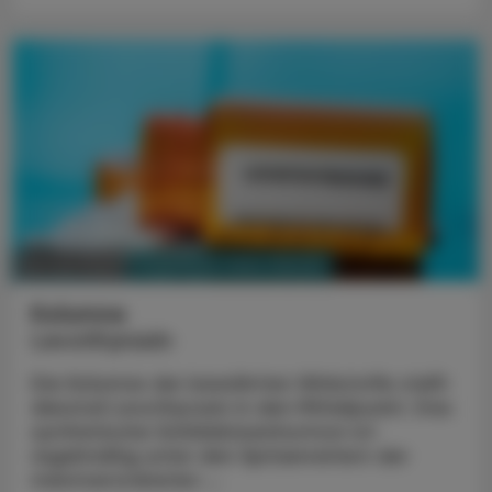
PHARMAZIE, TARA, MEDIZIN
02. Juni 2025
Kolumne
Levothyroxin
Die Kolumne der bewährten Wirkstoffe stellt
diesmal Levothyroxin in den Mittelpunkt. Das
synthetische Schilddrüsenhormon ist
regelmäßig unter den Spitzenreitern der
meistverordneten ...