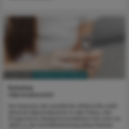
PHARMAZIE, TARA, MEDIZIN
07. April 2025
Kolumne
Ulipristalacetat
Die Kolumne der bewährten Wirkstoffe stellt
diesmal Ulipristalacetat in den Fokus. Der
Progesteron-Rezeptormodulator hat sich vor
allem in der Notfallverhütung einen Namen