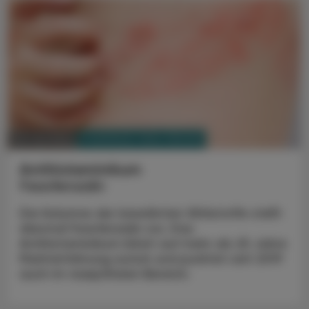
PHARMAZIE, TARA, MEDIZIN
28. Juli 2025
Antihistaminikum
Fexofenadin
Die Kolumne der bewährten Wirkstoffe stellt
diesmal Fexofenadin vor. Das
Antihistaminikum blickt auf mehr als 25 Jahre
Markterfahrung zurück und punktet seit 2019
auch im rezeptfreien Bereich.