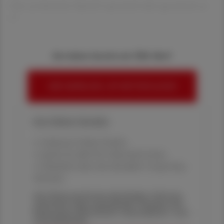
Das synthetische Opioid Loperamid wirkt agonistisch an
d
Sie haben bereits ein ÖAZ-Abo?
HIER ANMELDEN, UM WEITERZULESEN
Ihre Online-Vorteile:
✔ exklusive Online-Inhalte
✔ gratis für alle Print-Abonnent:innen
✔ Überblick über die aktuellen Couponing-
Aktionen
Die Österreichische Apotheker-Zeitung
informiert über spannende Themen aus
Pharmazie, Wirtschaft, Gesundheits- und
Standespolitik.