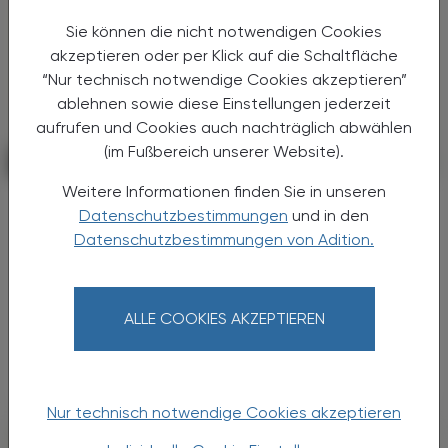
Sie können die nicht notwendigen Cookies
akzeptieren oder per Klick auf die Schaltfläche
“Nur technisch notwendige Cookies akzeptieren”
ablehnen sowie diese Einstellungen jederzeit
aufrufen und Cookies auch nachträglich abwählen
(im Fußbereich unserer Website).
PHARMAZIE, TARA, MEDIZIN
06. Juli 2026
Weitere Informationen finden Sie in unseren
Wirkstoffe kompakt
Datenschutzbestimmungen
und in den
Butylscopolamin
Datenschutzbestimmungen von Adition.
Das Spasmolytikum N-Butyl-
Scopolaminiumbromid wurde in den 1940er-
Jahren bei Boehringer Ingelheim entwickelt.
ALLE COOKIES AKZEPTIEREN
Man war bestrebt, eine besser verträgliche
Alternative zu dem als ...
Nur technisch notwendige Cookies akzeptieren