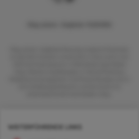
Mag. pharm. Sieglinde PLASONIG
Mag. pharm. Sieglinde Plasonig studierte Pharmazie
an der Karl-Franzens-Universität in Graz und ist seit
2003 als Pharmazeutin in öffentlichen Apotheken
tätig. Weitere Ausbildungen in Clinical Pharmacy,
Medikationsmanagement und Physiotherapie. Sie ist
als Fortbildungsreferentin und als Autorin für
pharmazeutische Fachmedien tätig.
WEITERFÜHRENDE LINKS