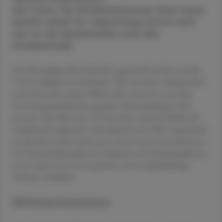
den Fokus. Der Motilitätshemmer feiert heuer
bereits seinen 55. Geburtstag und ist nach
wie vor der Spitzenreiter unter den
Antidiarrhoika.
Das Phenylpiperidin-Opioid Loperamid wurde erstmals
1969 in Belgien synthetisiert. Wie Fentanyl, Haloperidol
und Dutzende andere Wirkstoffe stammt es aus dem
Forschungsumfeld des genialen Pharmakologen Paul
Janssen. Seit Mitte der 1970er-Jahre wird der Wirkstoff
medizinisch eingesetzt, hierzulande seit 1980. Loperamid
ist aktuell in Österreich nur in Form fester Arzneiformen
im Handel (Filmtabletten, Kapseln und Schmelztabletten
zu je 2 mg). Es ist als rezeptfreie und rezeptpflichtige
Variante erhältlich.
Wirkmechanismus