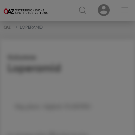
☰
USER
USER
LOPERAMID
Kolumne
Loperamid
Mag. pharm. Sieglinde PLASONIG