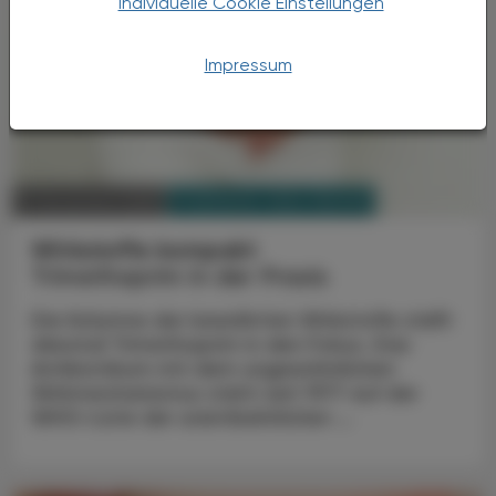
Individuelle Cookie Einstellungen
Impressum
PHARMAZIE, TARA, MEDIZIN
17. November 2025
Wirkstoffe kompakt
Trimethoprim in der Praxis
Die Kolumne der bewährten Wirkstoffe stellt
diesmal Trimethoprim in den Fokus. Das
Antibiotikum mit dem ungewöhnlichen
Wirkmechanismus steht seit 1977 auf der
WHO-Liste der unentbehrlichen ...