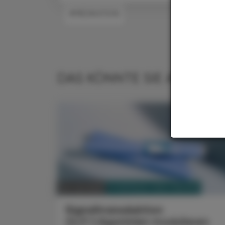
#MEDIKATION
DAS KÖNNTE SIE AUCH IN
PHARMAZIE, TARA, MEDIZIN
04. Juli 2026
Signaltransduktion
GLP‑1‑Agonisten modulieren