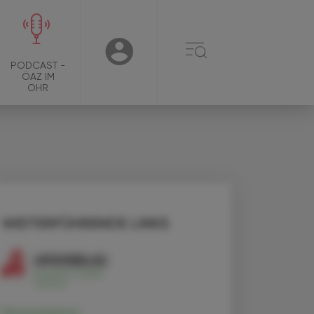
☰
USER
PODCAST -
ÖAZ IM
OHR
WEITERFÜHRENDE LINKS
Paracetamol