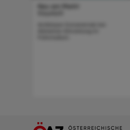
Neu am Markt
Kisunla®
Antikörper Donanemab bei
Alzheimer-Erkrankung im
Frühstadium.