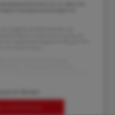
Suizidabsicht) kommt es vor allem bei
htigten Dosisüberschreitungen mit
pe der Analgetika mit fiebersenkenden und
eutische Breite von Paracetamol ist gering, der
ml, der toxische Bereich beginnt ab 100 μg/ml. Eine
en Leberschäden führen.
inder, Personen mit Lebererkrankungen,
nd Personen mit gleichzeitiger Einnahme
b von 24 Stunden treten Symptome wie Übelkeit,
bereits ein ÖAZ-Abo?
EN, UM WEITERZULESEN