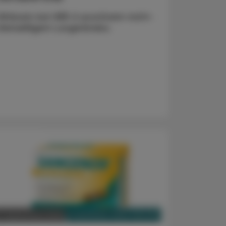
Wirksam bei HER-2-positivem nicht-
kleinzelligem Lungenkrebs.
DVERTORIAL
PHARMAZIE, TARA, MEDIZIN
3. September 2025