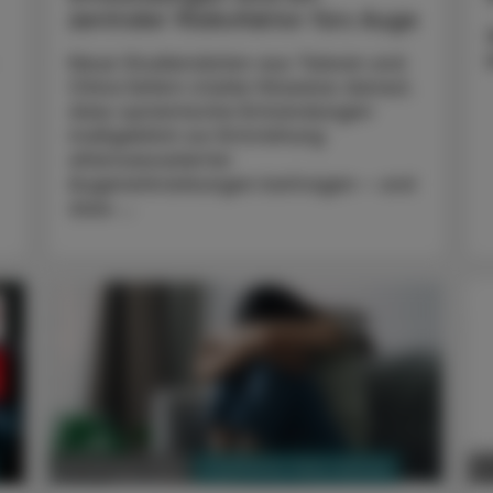
zentraler Risikofaktor fürs Auge
Neue Studiendaten aus Taiwan und
China liefern starke Hinweise darauf,
dass systemische Entzündungen
maßgeblich zur Entstehung
altersassoziierter
Augenerkrankungen beitragen – und
dass ...
A
PHARMAZIE, TARA, MEDIZIN
29. Oktober 2025
2