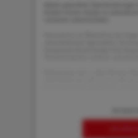
Neben gewollten Überdosierungen (
Kindern immer wieder zu unbeabsic
schweren Leberschäden.
Paracetamol ist ein Wirkstoff aus der Grup
schmerzlindernden Eigenschaften. Die therap
therapeutische Bereich beträgt 10 bis 30 μg/
Überdosierung kann zu Nieren- und schwer
Risikogruppen sind v. a. ältere Personen, K
Alkoholmissbrauch, Fehl-/Unterernährung u
enzyminduzierender Medikamente. Innerhal
Sie haben 
HIER ANMELD