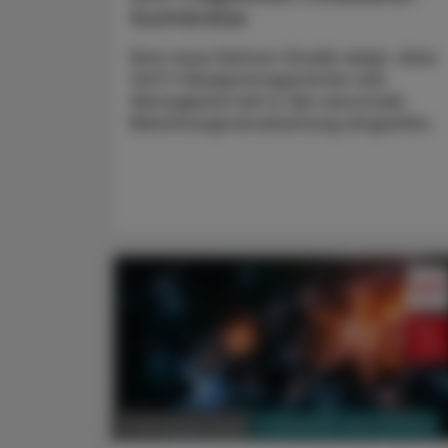
Suchtkreise
Eine neue Nature-Studie zeigt, dass
GLP‑1-Rezeptoragonisten wie
Semaglutid tief in die neuronale
Belohnungsverarbeitung eingreifen.
PHARMAZIE, TARA, MEDIZIN
17. November 2025