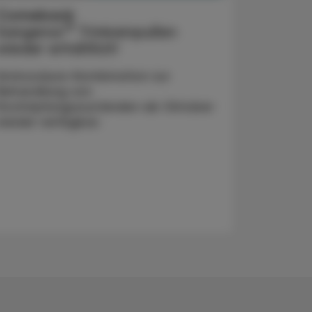
Comeback
®
Sangenor
Trinkampullen
wieder erhältlich!
Aminosäure-Kombination zur
Behandlung von
Erschöpfungszuständen ab Oktober
wieder verfügbar.