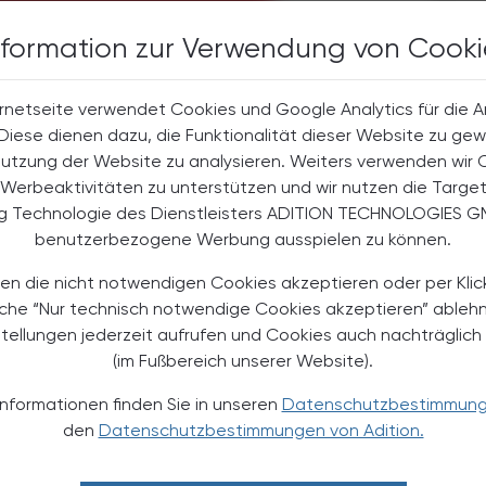
nformation zur Verwendung von Cooki
halte
rnetseite verwendet Cookies und Google Analytics für die 
t-Abonnent:innen
. Diese dienen dazu, die Funktionalität dieser Website zu gew
 aktuellen Couponing-Aktionen
Nutzung der Website zu analysieren. Weiters verwenden wir 
 Apotheker-Zeitung informiert
Werbeaktivitäten zu unterstützen und wir nutzen die Targe
men aus Pharmazie,
ng Technologie des Dienstleisters ADITION TECHNOLOGIES G
its- und Standespolitik.
benutzerbezogene Werbung ausspielen zu können.
NEMENT BESTELLEN
en die nicht notwendigen Cookies akzeptieren oder per Klic
äche “Nur technisch notwendige Cookies akzeptieren” ableh
stellungen jederzeit aufrufen und Cookies auch nachträglic
. UST. zzgl. Versandkosten) für
gabe und Online
(im Fußbereich unserer Website).
Informationen finden Sie in unseren
Datenschutzbestimmun
htline
und
Versand- und Zahlungsbedingung
Apotheker-Verlagsgesellschaft m.b.H.
den
Datenschutzbestimmungen von Adition.