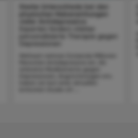
Starke Unterschiede bei den
physischen Nebenwirkungen
vieler Antidepressiva
Experten fordern stärker
personalisierte Therapie gegen
Depressionen
Weltweit nehmen Dutzende Millionen
Menschen Antidepressiva ein. Als
wirksame Medikamente gegen
Depressionen, Angststörungen etc.
haben sie laut einer aktuellen
britischen Studie oft ...