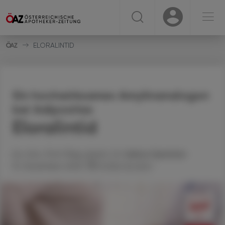
☰
USER
USER
ELORALINTID
Ein hochwirksames Amylinanalogon
bei Adipositas
Eloralintid
Ao. Univ.-Prof. Mag. pharm. Dr.
Helmut
Spreitzer
15. Dezember 2025
Artikel drucken