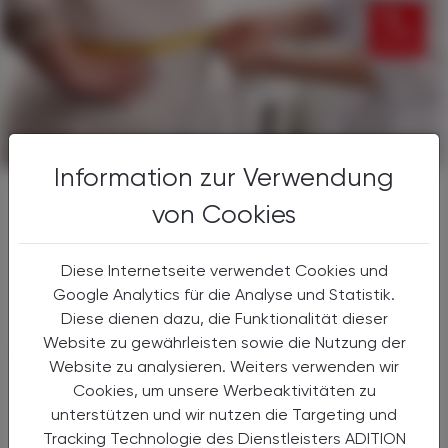
Information zur Verwendung
© Shutterstock
von Cookies
Das Peptidhormon Amylin wird von den Beta-
Zellen des Pankreas freigesetzt und wirkt im
Diese Internetseite verwendet Cookies und
Verbund mit Insulin an der Regulation des
Google Analytics für die Analyse und Statistik.
Blutzuckerspiegels mit.
Diese dienen dazu, die Funktionalität dieser
Website zu gewährleisten sowie die Nutzung der
Amylin
Website zu analysieren. Weiters verwenden wir
Cookies, um unsere Werbeaktivitäten zu
Es wird aus Proamylin abgespalten und gehört aufgrund
unterstützen und wir nutzen die Targeting und
der Sequenzhomologie zur Gruppe der Calcitonine. Wie
Tracking Technologie des Dienstleisters ADITION