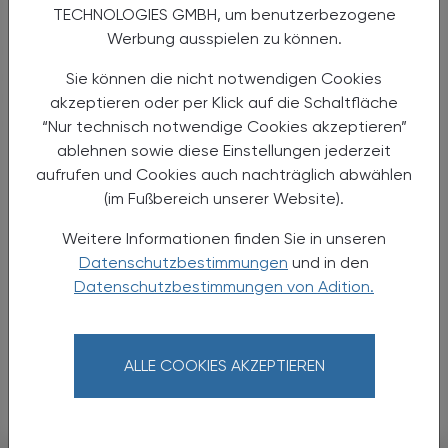
die Inkretine verzögert es die Magenpassage der Nahrung
TECHNOLOGIES GMBH, um benutzerbezogene
und bewirkt im Gehirn ein Sättigungsgefühl.
Werbung ausspielen zu können.
Dementsprechend weist auch das Zentralnervensystem
eine besonders hohe Dichte an Amylinrezeptoren auf.
Sie können die nicht notwendigen Cookies
Interessant erscheint in diesem Zusammenhang eine
akzeptieren oder per Klick auf die Schaltfläche
mögliche Anwendung von Amylinagonisten bei
“Nur technisch notwendige Cookies akzeptieren”
Adipositas.
ablehnen sowie diese Einstellungen jederzeit
aufrufen und Cookies auch nachträglich abwählen
(im Fußbereich unserer Website).
Weitere Informationen finden Sie in unseren
Datenschutzbestimmungen
und in den
Datenschutzbestimmungen von Adition.
ALLE COOKIES AKZEPTIEREN