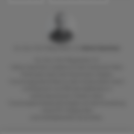
Ao. Univ.-Prof. Mag. pharm. Dr.
Helmut
Spreitzer
Ao. Univ.-Prof. Mag pharm. Dr.
Helmut Spreitzer studierte an der Universität Wien
Pharmazie. Nach der Dissertation folgten
Forschungsaufenthalte an den Universitäten Zürich
und Bayreuth und 1992 die Habilitation in
pharmazeutischer Chemie. Seine
Forschungsschwerpunkte liegen auf der Entwicklung
neuer PET-Diagnostika
und interkalierender Zytostatika.