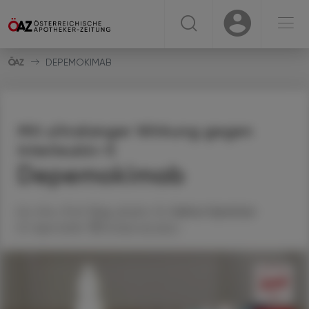
☰
USER
USER
DEPEMOKIMAB
Mit ultralanger Wirkung gegen
Interleukin-5
Depemokimab
Ao. Univ.-Prof. Mag. pharm. Dr.
Helmut
Spreitzer
07. April 2025
Artikel drucken