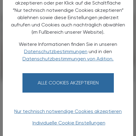
akzeptieren oder per Klick auf die Schaltfläche
“Nur technisch notwendige Cookies akzeptieren”
ablehnen sowie diese Einstellungen jederzeit
aufrufen und Cookies auch nachträglich abwählen
(im Fußbereich unserer Website).
Weitere Informationen finden Sie in unseren
Datenschutzbestimmungen
und in den
Datenschutzbestimmungen von Adition.
PHARMAZIE, TARA, MEDIZIN
27. Dezember 2023
ALLE COOKIES AKZEPTIEREN
Zystische Fibrose
Neue Therapie für Kleinkinder
Die EU-Kommission hat kürzlich die Zulassung
Nur technisch notwendige Cookies akzeptieren
für Kaftrio®
(Ivacaftor/Tezacaftor/Elexacaftor) in
Individuelle Cookie Einstellungen
Kombination mit Ivacaftor erweitert.