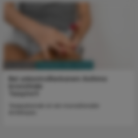
PHARMAZIE, TARA, MEDIZIN
24. Juni 2023
Bei unkontrollierbarem Asthma
bronchiale
Tezspire®
Tezepelumab ist ein monoklonaler
Antikörper.