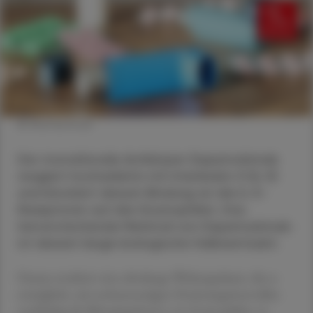
© Shutterstock
Der monoklonale Antikörper Depemokimab
reagiert hochselektiv mit Interleukin-5 (IL-5)
und blockiert dessen Bindung an die IL-5-
Rezeptoren auf den Eosinophilen. Das
hervorstechende Merkmal von Depemokimab
ist dessen lange biologische Halbwertszeit.
Daraus resultiert eine ultralange Wirkungsdauer, die es
ermöglicht, mit sechsmonatigen Dosierungsintervallen
nachhaltig die Blutspiegelwerte von Eosinophilen zu