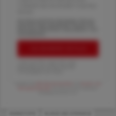
✔ Überblick über die aktuellen Couponing-
Aktionen
Die Österreichische Apotheker-Zeitung
informiert über spannende Themen aus
Pharmazie, Wirtschaft, Gesundheits- und
Standespolitik.
ÖAZ-ABONNEMENT BESTELLEN
1 Jahr um € 179,– (exkl. UST. zzgl.
Versandkosten) für Ihre ÖAZ als
Printausgabe und Online
Es gelten die
AGB
,
Datenschutzrichtline
und
Versand- und
Zahlungsbedingungen
der Österreichische Apotheker-
Verlagsgesellschaft m.b.H.
#WIRKSTOFFE
#LUNGE UND ATEMWEGE