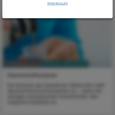
Impressum
PHARMAZIE, TARA, MEDIZIN
26. Dezember 2023
Dextromethorphan
Die Kolumne der bewährten Wirkstoffe stellt
diesmal Dextromethorphan vor – eines der
wenigen synthetischen Hustenmittel, das
rezeptfrei erhältlich ist.