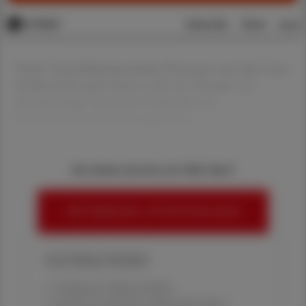
Da IL-5 bei inflammatorischen Prozessen vom Typ 2 eine
Schlüsselrolle spielt, bietet es sich zur Therapie von
Entzündungen aus diesem Formenkreis an.
Vielversprechende Studienergebnisse
Sie haben bereits ein ÖAZ-Abo?
HIER ANMELDEN, UM WEITERZULESEN
Ihre Online-Vorteile:
✔ exklusive Online-Inhalte
✔ gratis für alle Print-Abonnent:innen