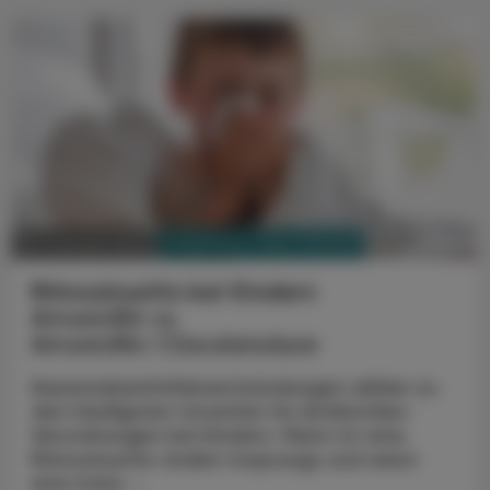
PHARMAZIE, TARA, MEDIZIN
28. Oktober 2023
Rhinosinusitis bei Kindern
Amoxicillin vs.
Amoxicillin/Clavulansäure
Nasennebenhöhlenentzündungen zählen zu
den häufigsten Ursachen für Antibiotika-
Verordnungen bei Kindern. Meist ist eine
Rhinosinusitis viralen Ursprungs und weist
eine hohe ...