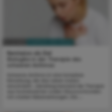
PHARMAZIE, TARA, MEDIZIN
12. Juli 2023
Remission als Ziel
Biologika in der Therapie des
schweren Asthmas
Schweres Asthma ist eine komplexe
Erkrankung, die das Leben massiv
einschränkt. Jahrelang bestand die Therapie
aus hochdosierten oralen Glucocorticoiden
mit starken Nebenwirkungen. Die ...