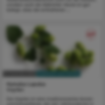
sondern auch als Heilmittel. Heute ist gut
belegt, dass die enthaltenen ...
PHARMAZIE, TARA, MEDIZIN
15. Dezember 2025
Humulus Lupulus
Hopfen
Der Hopfen ist eine traditionsreiche Arznei-
und Kulturpflanze, die seit Jahrhunderten in