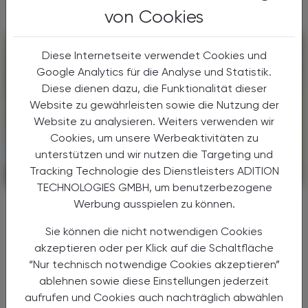
von Cookies
Diese Internetseite verwendet Cookies und
Google Analytics für die Analyse und Statistik.
Diese dienen dazu, die Funktionalität dieser
Website zu gewährleisten sowie die Nutzung der
Website zu analysieren. Weiters verwenden wir
Cookies, um unsere Werbeaktivitäten zu
unterstützen und wir nutzen die Targeting und
Tracking Technologie des Dienstleisters ADITION
PHARMAZIE, TARA, MEDIZIN
06. Juli 2026
TECHNOLOGIES GMBH, um benutzerbezogene
Nigella sativa
Werbung ausspielen zu können.
Schwarzkümmel
Sie können die nicht notwendigen Cookies
akzeptieren oder per Klick auf die Schaltfläche
Schwarzkümmel begleitet die Menschheit
seit Jahrtausenden als Gewürz- und
“Nur technisch notwendige Cookies akzeptieren”
Heilpflanze und erfreut sich bis heute großer
ablehnen sowie diese Einstellungen jederzeit
Beliebtheit. Auch wenn es bisher an offiziellen
aufrufen und Cookies auch nachträglich abwählen