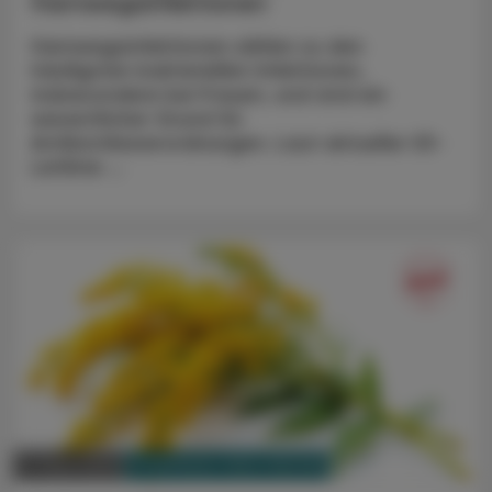
Harnwegsinfektionen
Harnwegsinfektionen zählen zu den
häufigsten bakteriellen Infektionen,
insbesondere bei Frauen, und sind ein
wesentlicher Grund für
Antibiotikaverordnungen. Laut aktueller S3-
Leitlinie ...
PHARMAZIE, TARA, MEDIZIN
11. März 2025