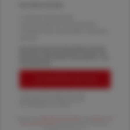
Ihre Online-Vorteile:
✔ exklusive Online-Inhalte
✔ gratis für alle Print-Abonnent:innen
✔ Überblick über die aktuellen Couponing-
Aktionen
Die Österreichische Apotheker-Zeitung
informiert über spannende Themen aus
Pharmazie, Wirtschaft, Gesundheits- und
Standespolitik.
ÖAZ-ABONNEMENT BESTELLEN
1 Jahr um € 179,– (exkl. UST. zzgl.
Versandkosten) für Ihre ÖAZ als
Printausgabe und Online
Es gelten die
AGB
,
Datenschutzrichtline
und
Versand- und
Zahlungsbedingungen
der Österreichische Apotheker-
Verlagsgesellschaft m.b.H.