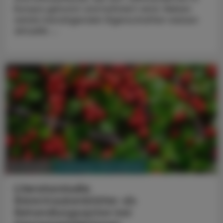
Europa genutzt und kultiviert wird. Neben
seinen beruhigenden Eigenschaften weisen
aktuelle ...
PHARMAZIE, TARA, MEDIZIN
21. Juli 2025
Literaturstudie
Bärentraubenblätter als
Behandlungsoption bei