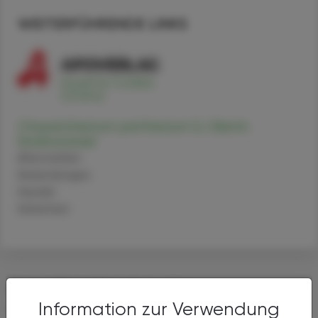
WEITERFÜHRENDE LINKS
Chrysanthemum parthenium (L.) Bernh.
(Asteraceae)
Alternativen
Anwendungen
Handel
Sicherheit
DAS KÖNNTE SIE AUCH
Information zur Verwendung
INTERESSIEREN