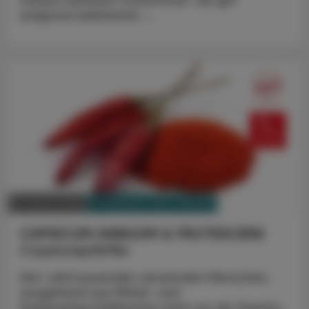
nahezu weltweit vorkommen. Sie gilt
aufgrund zahlreicher ...
PHARMAZIE, TARA, MEDIZIN
19. Jänner 2026
CAPSICUM ANNUUM & FRUTESCENS
Cayennepfeffer
Seit Jahrtausenden verwenden Menschen,
ausgehend aus Mittel- und
Südamerika,Chilifrüchte nicht nur als Gewürz,