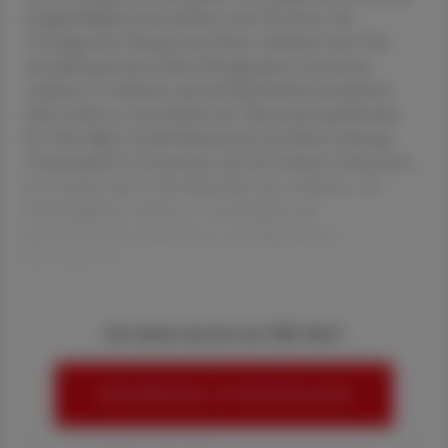
(Lippenblütler) und umfasst etwa 20 Arten, die
vorwiegend in Europa und Asien verbreitet sind. Das
arzneilich genutzte Echte Herzgespann (
Leonurus
cardiaca
L.), teilweise auch als Mutterkraut bezeichnet
(aber nicht zu verwechseln mit
Tanacetum parthenium
(L.) Sch. Bip.), ist die bekannteste Art dieser Gattung.
Ursprünglich in Osteuropa und Zentralasien beheimatet,
ist es heute auch in Nordamerika weit verbreitet. Als
Ruderalpflanze wächst es vornehmlich auf
stickstoffreichen Standorten wie Wegrändern,
Schuttplätzen,
Sie haben bereits ein ÖAZ-Abo?
HIER ANMELDEN, UM WEITERZULESEN