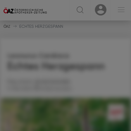
☰
USER
USER
ECHTES HERZGESPANN
Leonurus Cardiaca
Echtes Herzgespann
Mag. pharm.
Arnold
Achmüller
11. Mai 2026
Artikel drucken