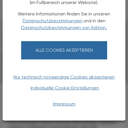
Monographien ...
(im Fußbereich unserer Website).
Weitere Informationen finden Sie in unseren
Datenschutzbestimmungen
und in den
Datenschutzbestimmungen von Adition.
ALLE COOKIES AKZEPTIEREN
Nur technisch notwendige Cookies akzeptieren
PHARMAZIE, TARA, MEDIZIN
19. März 2026
Individuelle Cookie Einstellungen
EUPHRASIA OFFICINALIS
Augentrost
Impressum
Die Gattung Euphrasia gehört zur Familie der
Orobanchaceae (Sommerwurzgewächse)
und umfasst etwa 170 bis 300 Arten, welche