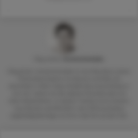
Mag. pharm.
Arnold
Achmüller
Mag pharm. Arnold Achmüller ist seit Abschluss seines
Pharmaziestudiums in Innsbruck und Wien als
Apotheker in Wien tätig. Parallel dazu beschäftigt er
sich seit Jahren mit der alpinen Kräuterkunde und
alten Heilverfahren. Zu diesen Themen hat er bereits
neun Bücher veröffentlicht. Seit 2013 erscheinen
regelmäßig Beiträge von ihm in der DA und der ÖAZ.