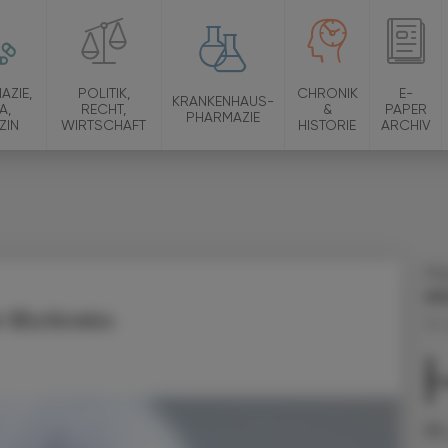
AZIE,
POLITIK,
CHRONIK
E-
KRANKENHAUS-
A,
RECHT,
&
PAPER
PHARMAZIE
ZIN
WIRTSCHAFT
HISTORIE
ARCHIV
Ma
Al
 Blutkrebs
01.
Zu