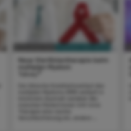
PHARMAZIE, TARA, MEDIZIN
26. November 2023
1
Neue Viertlinientherapie beim
multiplen Myelom
®
Talvey
d
Der klinische Krankheitsverlauf des
multiplen Myeloms (MM) verläuft in
höchstem Ausmaß variabel. Bei
manchen Patient:innen tritt trotz
Therapie eine rasche
Verschlechterung ein, andere ...