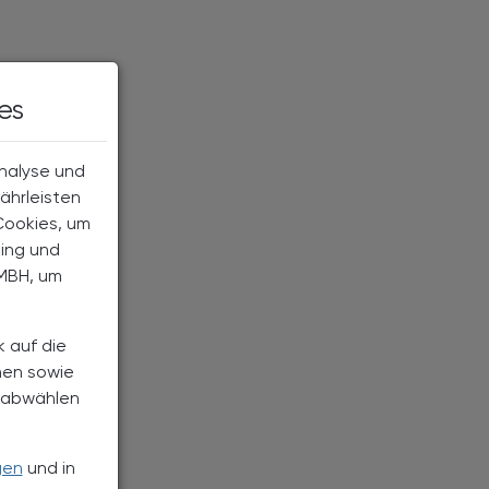
es
Analyse und
ährleisten
Cookies, um
ting und
MBH, um
k auf die
nen sowie
h abwählen
gen
und in