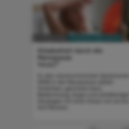
PHARMAZIE, TARA, MEDIZIN
12. Februar 2024
Hitzebefreit durch die
Menopause
®
Veoza
Zu den vasomotorischen Symptome
(VMS) in der Menopause zählen
Schwitzen, gerötete Haut,
Beklemmung, Angst und anfallartige
Herzjagen mit einer Dauer von ein bi
fünf Minuten.