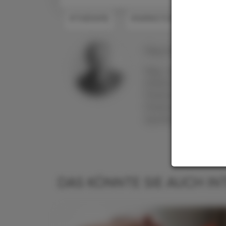
#THERAPIE
#WIRKSTOFFE
Mag. pharm. Dr.
Alfr
Mag. pharm. Dr. Al
Erfahrung in viel
Pharmaindustrie, C
Pharmaziejournalis
Apothekerkrone und 
DAS KÖNNTE SIE AUCH IN