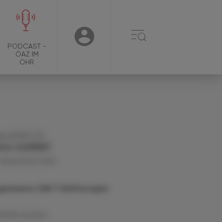
☰
USER
PODCAST -
ÖAZ IM
OHR
g. pharm. Dr.
fred KLEMENT
 September 2023
gelassene CAR-T-Zelltherapien
Artikel drucken