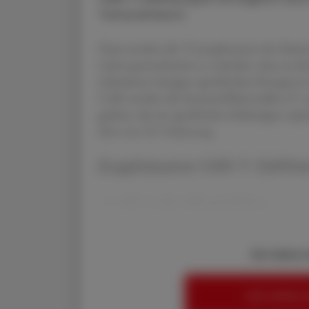
Tumorantwort.
Dazu werden die T-Lymphozyten des Patiente
Labor gentechnisch so verändert, dass sie di
(chimären) Antigen-spezifischen Rezeptor
CAR werden die Immuneffektorzellen (T- un
geleitet, die ein spezifisches Zielantigen e
über eine EU-Zulassung.
Zugelassene CAR-T-Zellth
2017 in den USA und 2018 in
Sie haben 
HIER ANMELD