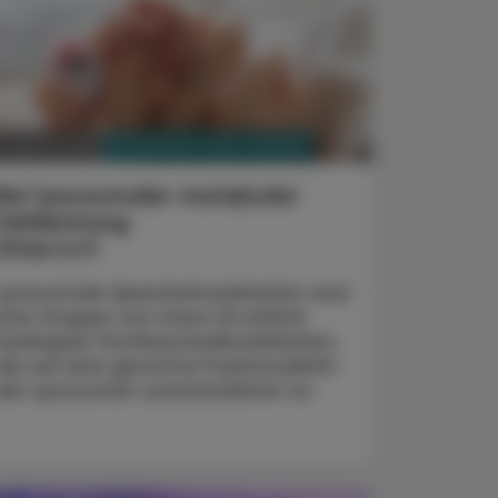
PHARMAZIE, TARA, MEDIZIN
. Jänner 2024
Bei lysosomaler metaboler
Fehlleistung
Elfabrio®
Lysosomale Speicherkrankheiten sind
eine Gruppe von etwa 45 erblich
bedingten Stoffwechselkrankheiten,
die auf eine gestörte Funktionalität
der Lysosomen zurückzuführen ist.