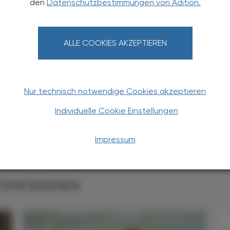
den
Datenschutzbestimmungen von Adition.
ALLE COOKIES AKZEPTIEREN
ed
KLEMENT
fred Klement hat nach seinem Pharmaziestudium
en Bereichen gesammelt: Hochschulassistenz,
Nur technisch notwendige Cookies akzeptieren
hefredakteur der ÖAZ, etc. Er arbeitete als
t unter anderem für die ÖAZ, Krone "Gesund",
Individuelle Cookie Einstellungen
Kneipp-Zeitung.
Impressum
TERESSIEREN