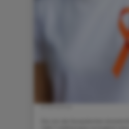
© Shutterstock
Die von der Europäischen Arzneimi
CAR-T-Zellthe­rapie ermöglicht ein