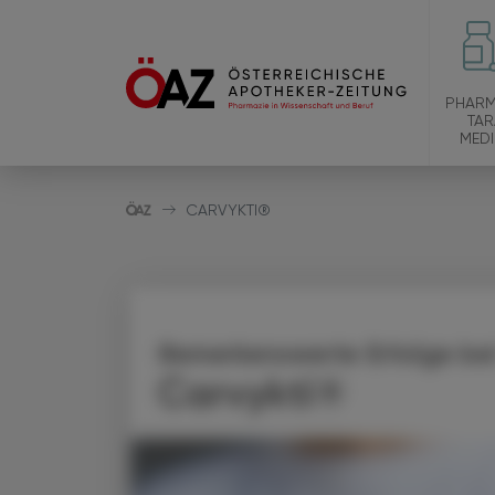
PHARM
TAR
MEDI
CARVYKTI®
Bemerkenswerte Erfolge bei
Carvykti®