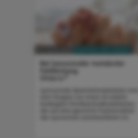
PHARMAZIE, TARA, MEDIZIN
04. Jänner 2024
Bei lysosomaler metaboler
Fehlleistung
®
Elfabrio
Lysosomale Speicherkrankheiten sin
eine Gruppe von etwa 45 erblich
bedingten Stoffwechselkrankheiten,
die auf eine gestörte Funktionalität
der Lysosomen zurückzuführen ist.