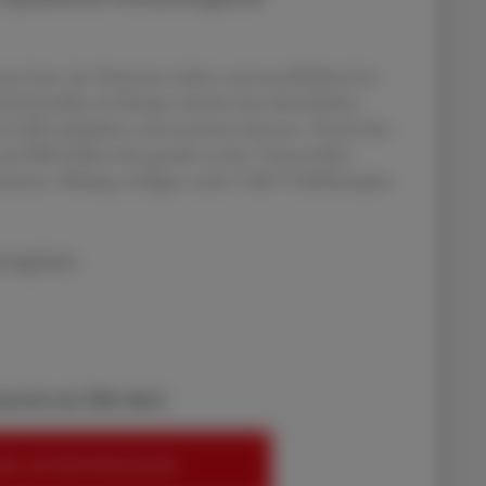
n bzw. der Patientin isoliert und anschließend im
e Krebszellen im Körper mittels eines künstlichen
s (CAR) aufspüren und zerstören können. Durch den
d NK-Zellen) also gezielt zu den Tumorzellen
xprimieren. Bislang verfügen sechs CAR-T-Zelltherapien
erapien
bereits ein ÖAZ-Abo?
EN, UM WEITERZULESEN