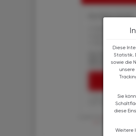
Ihre Online-Vorteile:
✔ exklusive Online-In
I
✔ gratis für alle Prin
✔ Überblick über die
Diese Inte
Die Österreichische
Statistik
über spannende The
sowie die 
Wirtschaft, Gesundhe
unsere 
Tracki
ÖAZ-ABON
Sie könn
1 Jahr um € 179,– (exkl
Ihre ÖAZ als Printaus
Schaltfl
diese Ein
Es gelten die
AGB
,
Datenschutzric
en
der Österreichische 
Weitere 