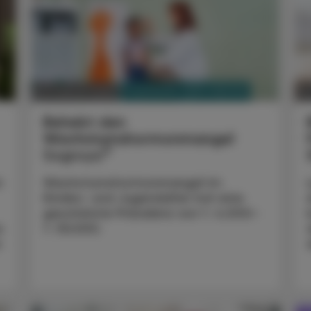
PHARMAZIE, TARA, MEDIZIN
03. Februar 2024
19
Behebt den
Wachstumshormonmangel
®
Sogroya
n
Wachstumshormonmangel im
Kindes- und Jugendalter hat eine
geschätzte Prävalenz von 1 : 4.000–
s
1 : 30.000.
s