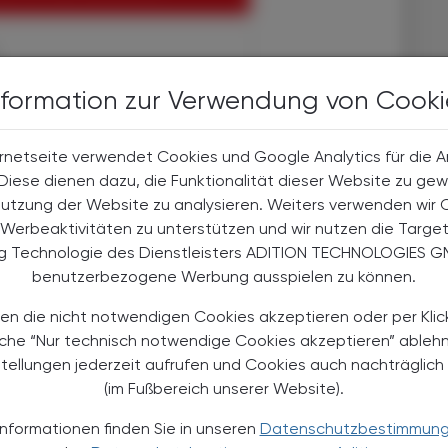
halte
nformation zur Verwendung von Cooki
t-Abonnent:innen
 aktuellen Couponing-Aktionen
rnetseite verwendet Cookies und Google Analytics für die 
 Apotheker-Zeitung informiert
. Diese dienen dazu, die Funktionalität dieser Website zu gew
men aus Pharmazie,
Nutzung der Website zu analysieren. Weiters verwenden wir 
its- und Standespolitik.
Werbeaktivitäten zu unterstützen und wir nutzen die Targe
ng Technologie des Dienstleisters ADITION TECHNOLOGIES G
NEMENT BESTELLEN
benutzerbezogene Werbung ausspielen zu können.
en die nicht notwendigen Cookies akzeptieren oder per Klic
. UST. zzgl. Versandkosten) für
gabe und Online
äche “Nur technisch notwendige Cookies akzeptieren” ableh
stellungen jederzeit aufrufen und Cookies auch nachträglic
htline
und
Versand- und Zahlungsbedingung
(im Fußbereich unserer Website).
Apotheker-Verlagsgesellschaft m.b.H.
Informationen finden Sie in unseren
Datenschutzbestimmun