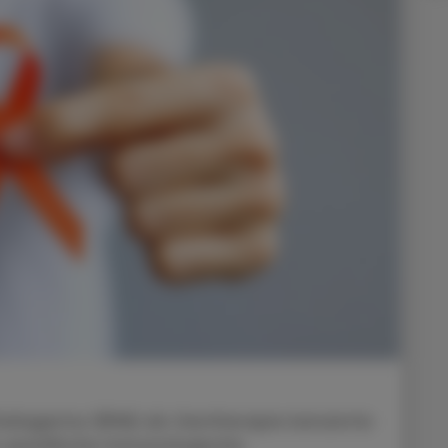
ttelagentur (EMA) als Gentherapie benannte
e spezifische immunologische