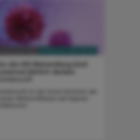
PHARMAZIE, TARA, MEDIZIN
7. September 2023
An die HIV-Behandlung bloß
zweimal jährlich denken
Sunlenca®
Sunlenca® ist der erste Vertreter der
neuen Wirkstoffklasse der Kapsid-
Inhibitoren.