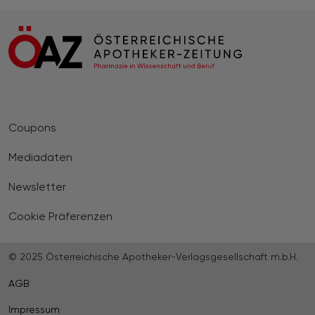
Coupons
Mediadaten
Newsletter
Cookie Präferenzen
© 2025 Österreichische Apotheker-Verlagsgesellschaft m.b.H.
AGB
Impressum