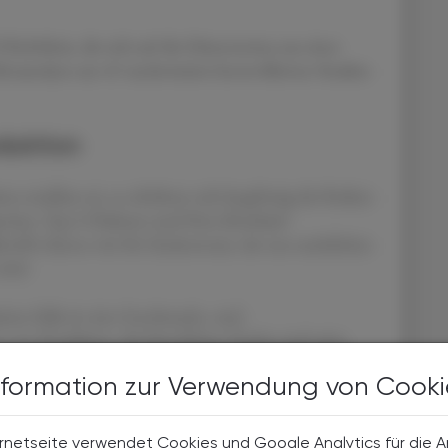
ichtlinie, die sich auf die Erkenntnisse aus einer
etaanalyse aus 45 randomisiert-kontrollierten Studien
duktion
erzielbar sei, so erhöhten sich langfristig die Risiken
sitas, Typ-2-Diabetes und Herz-Kreislauf-
toffe ebenso wie für Zuckerersatz, der aus natürlichen
wird.
iten-Falle ist eine Geschmacks- und
 von Produkten, die künstlichen Zucker und seine
n weiter. Es ist fraglich, ob die neue Richtlinie der
nformation zur Verwendung von Cooki
hen dazu zu bewegen, durch Überzeugung Maßnahmen
ndliche Vorschriften für die Lebensmittelindustrie,
rnetseite verwendet Cookies und Google Analytics für die 