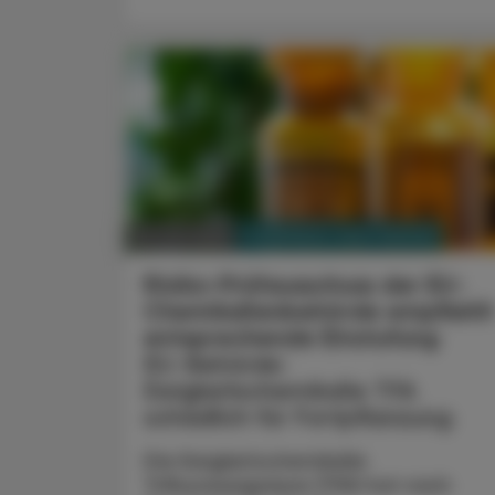
PHARMAZIE, TARA, MEDIZIN
10. Juni 2026
Risiko-Prüfausschuss der EU-
Chemikalienbehörde empfiehlt
entsprechende Einstufung
EU-Behörde:
Ewigkeitschemikalie TFA
schädlich für Fortpflanzung
Die Ewigkeitschemikalie
Trifluoressigsäure (TFA) hat nach