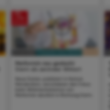
PHARMAZIE, TARA, MEDIZIN
01. Juni 2026
31
Metformin neu gedacht
Darm als zentraler Wirkort
Neue Daten, publiziert in Nature
Metabolism, verschieben den Fokus
beim Wirkmechanismus von
Metformin deutlich in Richtung Darm.