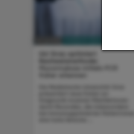
PHARMAZIE, TARA, MEDIZIN
18. Juli 2026
Uni Graz optimiert
Nachweismethode:
Mucormykose mittels PCR
früher erkennen
Die Medizinische Universität Graz
präsentiert neue Daten zur
Diagnostik invasiver Pilzinfektionen
durch Mucorales, die insbesondere
bei immunsupprimierten Patient:inne
eine hohe klinische ...