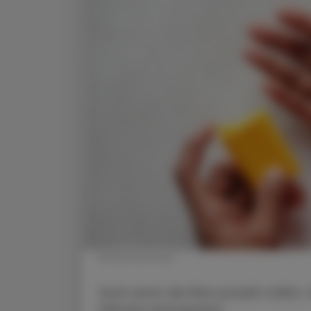
© Shutterstock
Auch wenn die Kilos purzeln sollen,
Kalorien einzusparen.