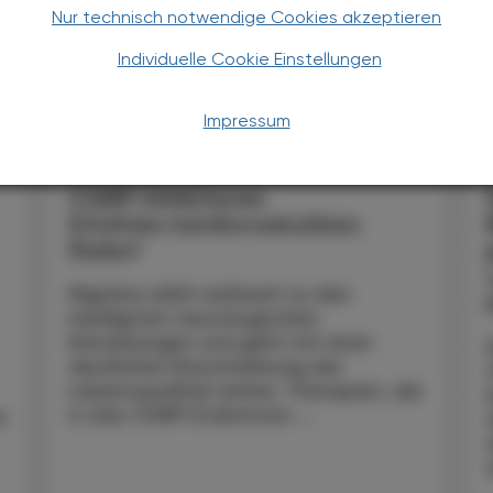
Nur technisch notwendige Cookies akzeptieren
Individuelle Cookie Einstellungen
Impressum
PHARMAZIE, TARA, MEDIZIN
19. Juni 2026
15
CGRP-Inhibitoren
Erhöhtes kardiovaskuläres
Risiko?
Migräne zählt weltweit zu den
häufigsten neurologischen
Erkrankungen und geht mit einer
deutlichen Einschränkung der
Lebensqualität einher. Therapien, die
in das CGRP (Calcitonin ...
n