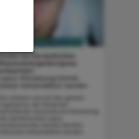
PHARMAZIE, TARA, MEDIZIN
. Juni 2026
Studie bei Europäischen
Rheumatologenkongress
präsentiert
Lupus-Erkrankung könnte
besser behandelbar werden
Die schwere und oft den ganzen
Organismus der Patienten
betreffende rheumatische Erkrankung
des Systemischen Lupus
erythematodes könnte deutlich
wirksamer behandelbar werden.