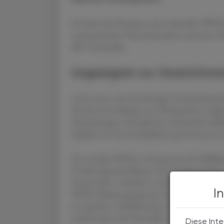
So lautet das Resümee einer aktuellen WHO-R
systematischen Übersichtsarbeit und einer M
(RCTs) bezieht.
Ungeeignet zur Gewichtsre
Auch wenn eine kurzfristige Gewichtsabnahme 
für die Entwicklung von Übergewicht, Adipo
Erkrankungen. Das gilt für synthetische Süßs
Quellen wie der Steviapflanze gewonnenen 
Der einzige effektive Ausweg aus der Süßigke
Ernährungsumstellung. Die ständige Präsenz
Ersatzstoffe enthalten, erschwert die Situatio
I
WHO effektiv genug sein wird, um Mensc
zu ergreifen. Zielführender wären wohl verbi
insbesondere die Hersteller von Softdrinks.
Diese Inte