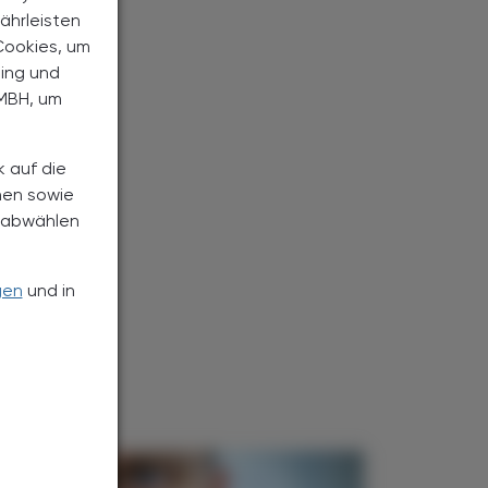
ährleisten
Cookies, um
ting und
MBH, um
k auf die
nen sowie
h abwählen
gen
und in