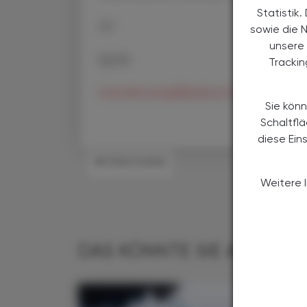
Statistik
AC
sowie die 
unsere 
Quelle
Tracki
www.who.int/publications/i/item/978924
Sie könn
Schaltfl
diese Ein
#FORSCHUNG
Weitere 
DAS KÖNNTE SIE AUCH IN