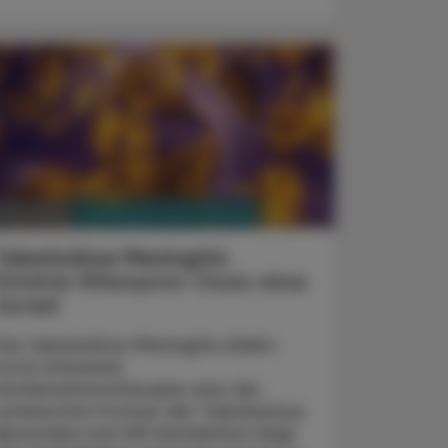
PHARMAZIE, TARA, MEDIZIN
. Mai 2026
Tuberkulöse Meningitis
Erhöhte Rifampicin-Dosis ohne
Vorteil
Die tuberkulöse Meningitis bleibt
trotz intensiver
Kombinationstherapie eine der
schwersten Formen der Tuberkulose.
Besonders bei HIV-Koinfektion liegt