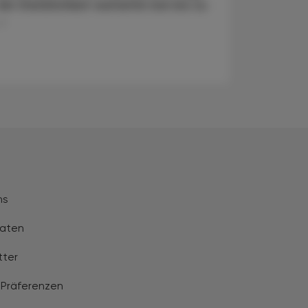
die Sterblichkeit weiterhin bei bis zu
..
ns
aten
tter
 Präferenzen