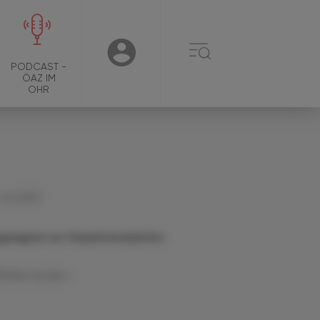
☰
USER
PODCAST -
ÖAZ IM
OHR
 Juli 2023
geeignet zur Gewichtsreduktion
Artikel drucken