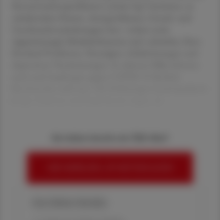
Konzentrationsproblemen („brain fog“) kommen, zu
anhaltendem Husten, Atemproblemen, Geruch- und
Geschmacksveränderungen bzw. -verlust sowie
Appetitmangel, Muskelschmerzen und -schwäche, Herz-
Kreislauf-Problemen, Neuralgien, Schlafstörungen und
depressiven Verstimmungen. In seltenen Fällen können
auch nach Impfungen gegen COVID-19 ähnliche
Beschwerden auftreten. Die Erfahrungen homöopathisch
tätiger Experten und Expertinnen zeigen, da
Sie haben bereits ein ÖAZ-Abo?
HIER ANMELDEN, UM WEITERZULESEN
Ihre Online-Vorteile: