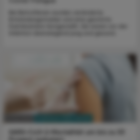
Covid-Fatigue
Bei Betroffenen wurden veränderte
Entzündungsmarker und eine gestörte
Darmbarriere festgestellt. Sie waren vor der
Infektion überwiegend jung und gesund.
PHARMAZIE, TARA, MEDIZIN
09. Mai 2025
SARS-CoV-2-Mortalität um bis zu 53
Prozent reduziert