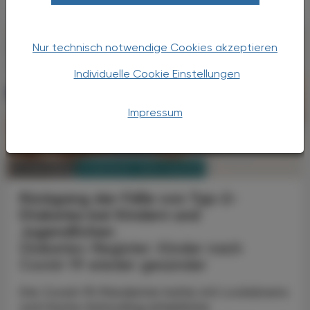
Nur technisch notwendige Cookies akzeptieren
Individuelle Cookie Einstellungen
Impressum
PHARMAZIE, TARA, MEDIZIN
11. Juni 2025
Rückgang der Fälle von Typ-2-
Diabetes bei Kindern und
Jugendlichen
Diabetes-Register: Kinder nach
Covid-19 wieder gesünder
Die Covid-19-Pandemie hatte mit Lockdowns
und Home-Schooling erhebliche