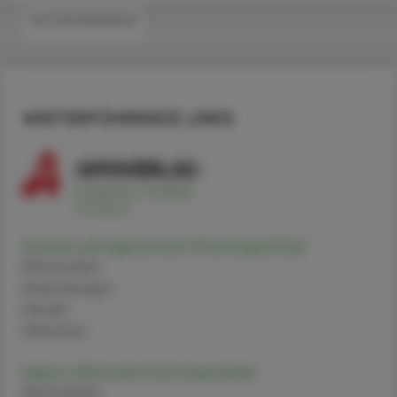
#CORONAVIRUS
WEITERFÜHRENDE LINKS
Acidum phosphoricum (Homöopathie)
Alternativen
Anwendungen
Handel
Sicherheit
Sepia officinalis (Homöopathie)
Alternativen