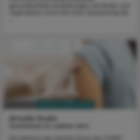
gesundheitliche Auswirkungen auf Kinder und
Jugendliche. Doch laut einer Auswertung der
...
PHARMAZIE, TARA, MEDIZIN
03. Juni 2025
Aktuelle Studie
Zweitdosis im selben Arm
Die Injektion der zweiten Dosis des COVID-