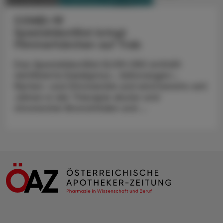
COVID-19
Spezialdestillat bringt
Flimmerhärchen auf Trab
Das Spezialdestillat ELOM-080 enthält
rektifizierte Eukalyptus-, Süßorangen-,
Myrten- und Zitronenöle und wird bereits seit
Jahren in der Therapie akuter und
chronischer Bronchitiden und ...