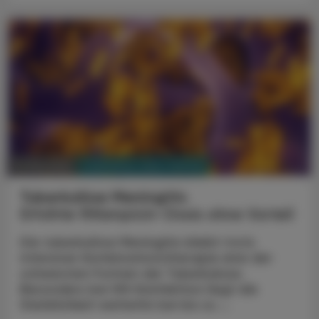
PHARMAZIE, TARA, MEDIZIN
31. Mai 2026
Tuberkulöse Meningitis
Erhöhte Rifampicin-Dosis ohne Vorteil
Die tuberkulöse Meningitis bleibt trotz
intensiver Kombinationstherapie eine der
schwersten Formen der Tuberkulose.
Besonders bei HIV-Koinfektion liegt die
Sterblichkeit weiterhin bei bis zu ...