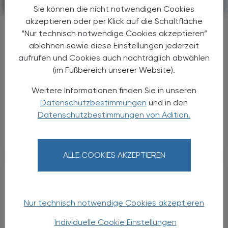
PHARMAZIE, TARA, MEDIZIN
18. Juli 2026
Sie können die nicht notwendigen Cookies
akzeptieren oder per Klick auf die Schaltfläche
Uni Graz optimiert
“Nur technisch notwendige Cookies akzeptieren”
Nachweismethode:
ablehnen sowie diese Einstellungen jederzeit
Mucormykose mittels PCR früher
aufrufen und Cookies auch nachträglich abwählen
erkennen
(im Fußbereich unserer Website).
Die Medizinische Universität Graz präsentiert
Weitere Informationen finden Sie in unseren
neue Daten zur Diagnostik invasiver
Datenschutzbestimmungen
und in den
Pilzinfektionen durch Mucorales, die
Datenschutzbestimmungen von Adition.
insbesondere bei immunsupprimierten
Patient:innen eine hohe klinische ...
ALLE COOKIES AKZEPTIEREN
Nur technisch notwendige Cookies akzeptieren
Individuelle Cookie Einstellungen