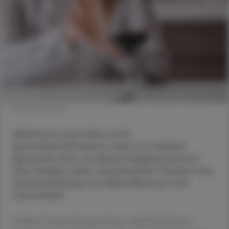
© shutterstock
Alkohol ist auch dann nicht
gesundheitsfördernd, wenn er in Maßen
genossen wird. Zu diesem Ergebnis kommt
eine Analyse vieler verschiedener Studien zum
Zusammenhang von Alkoholkonsum und
Gesundheit.
Frühere Untersuchungen hatten wiederholt darauf