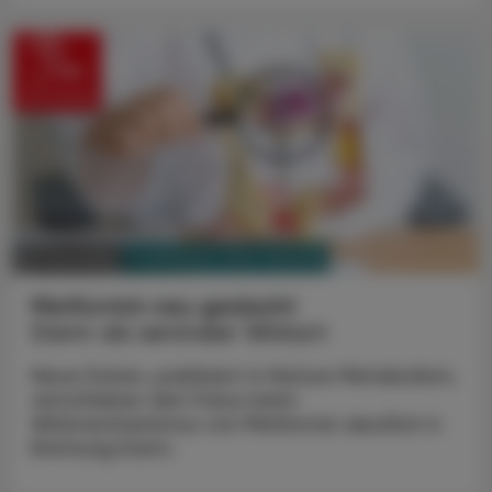
PHARMAZIE, TARA, MEDIZIN
01. Juni 2026
Metformin neu gedacht
Darm als zentraler Wirkort
Neue Daten, publiziert in Nature Metabolism,
verschieben den Fokus beim
Wirkmechanismus von Metformin deutlich in
Richtung Darm.