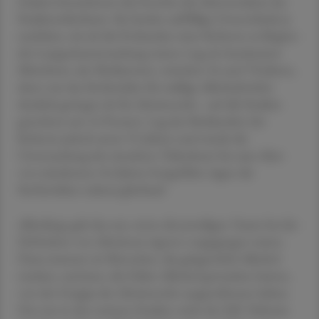
Zudem betrachteten die Forscher die Altersstruktur der
Studienteilnehmer. Sie fanden auffällige Unterschiede je
nachdem, wie alt die Probanden einer Kohorte zu Beginn
der Langzeituntersuchung waren: Lag ein bestimmter
Mittelwert, der Medianwert, zwischen 56 und 78 Jahren,
dann war das Sterberisiko für mäßige Alkoholtrinker
deutlich geringer als für Abstinenzler - auf alle Studien
gerechnet um 14 Prozent. Lag das Medianalter der
Kohorte jedoch unter 55 Jahren und wurde die
Untersuchung der einzelnen Teilnehmer bis zum Alter
von mindestens 56 Jahren fortgeführt, lagen die
Sterberisiken nahezu gleichauf.
Allerdings galt das nur, wenn die jeweiligen Teams bei der
Definition von Abstinenz rigoros vorgegangen waren.
Dazu mussten sie Menschen, die gelegentlich Alkohol
tranken, und jene, die früher Alkohol getrunken hatten,
von der Gruppe der Abstinenzler ausgeschlossen haben.
Das war in den meisten Studien nicht der Fall: Teilweise