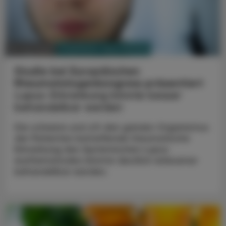
PHARMAZIE, TARA, MEDIZIN
15. Juni 2026
Studie bei Europäischen
Rheumatologenkongress präsentiert
Lupus-Erkrankung könnte besser
behandelbar werden
Die schwere und oft den ganzen Organismus
der Patienten betreffende rheumatische
Erkrankung des Systemischen Lupus
erythematodes könnte deutlich wirksamer
behandelbar werden.