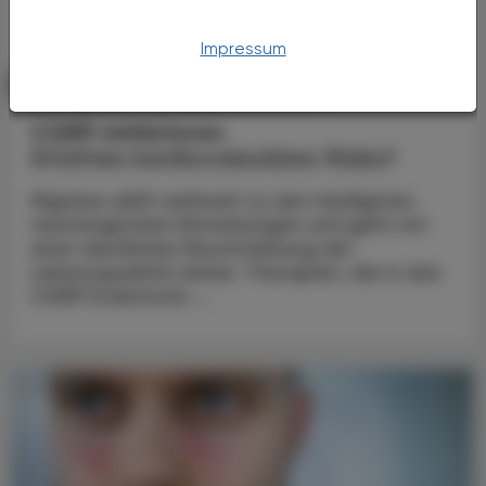
Impressum
PHARMAZIE, TARA, MEDIZIN
19. Juni 2026
CGRP-Inhibitoren
Erhöhtes kardiovaskuläres Risiko?
Migräne zählt weltweit zu den häufigsten
neurologischen Erkrankungen und geht mit
einer deutlichen Einschränkung der
Lebensqualität einher. Therapien, die in das
CGRP (Calcitonin ...