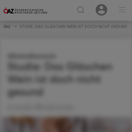
☰
USER
USER
STUDIE: DAS GLÄSCHEN WEIN IST DOCH NICHT GESUND
Alkoholkonsum
Studie: Das Gläschen
Wein ist doch nicht
gesund
29. Juli 2024
Artikel drucken