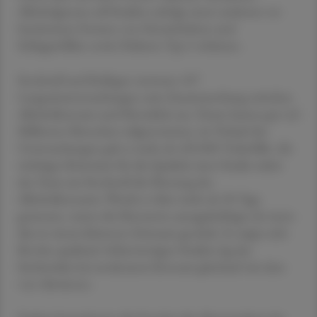
Alkoholgenuss soll Studien zufolge unter anderem vor
bestimmten Formen von Herzinfarkten und
Schlaganfällen sowie Diabetes Typ 2 schützen.
Stockwell und Kollegen werteten 107
Langzeituntersuchungen zum Zusammenhang zwischen
Alkoholkonsum und Mortalität aus. Daran hatten gut 4,8
Millionen Menschen teilgenommen, im Verlauf der
Untersuchungen gab es mehr als 420.000 Todesfälle. Als
wichtiges Kriterium für die Qualität einer Studie nahm
das Team um Stockwell die Messung des
Alkoholkonsums: Wurde er über mehr als 30 Tage
gemessen, waren die Messwerte aussagekräftiger als wenn
dies in einem kleineren Zeitraum geschah. Es zeigte sich:
Bei den qualitativ höherwertigen Studien lag das
Sterberisiko bei moderatem Konsum gleichauf mit dem
von Abstinenz.