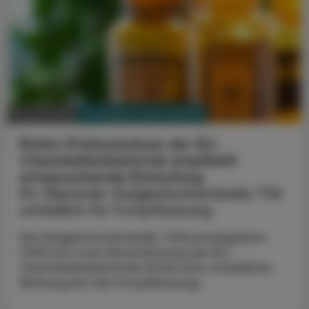
PHARMAZIE, TARA, MEDIZIN
10. Juni 2026
Risiko-Prüfausschuss der EU-
Chemikalienbehörde empfiehlt
entsprechende Einstufung
EU-Behörde: Ewigkeitschemikalie TFA
schädlich für Fortpflanzung
Die Ewigkeitschemikalie Trifluoressigsäure
(TFA) hat nach Einschätzung der EU-
Chemikalienbehörde ECHA eine schädliche
Wirkung bei der Fortpflanzung.