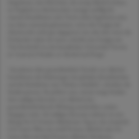
hingedeutet, dass Menschen, die wenig Alkohol trinken,
im Vergleich zu Abstinenzlern weniger anfällig für
manche Krankheiten sind. Doch solche Ergebnisse seien
nur dann zustande gekommen, wenn die Gruppe der
Abstinenzler nicht gut abgegrenzt war oder aber wenn die
Probanden relativ alt waren, schreibt eine Gruppe um
Tim Stockwell von der kanadischen Universität Victoria
im "Journal of Studies on Alcohol and Drugs".
"Annahmen über gesundheitliche Vorteile von Alkohol
beeinflussen die Schätzungen der globalen Krankheitslast
und die Richtlinien zum Trinken erheblich", schreiben die
Studienautoren. Sie prüften nun, warum einige Studien
dem mäßigen Konsum von Alkohol eine
gesundheitsfördernde Wirkung zuschreiben, andere
hingegen nicht. Als mäßigen Konsum nahmen sie eine
Menge bis 25 Gramm Alkohol pro Tag an, das entspricht
0,25 Litern Wein mit zwölf Prozent Alkohol oder 0,6
Litern Bier mit fünf Prozent Alkohol. Moderater