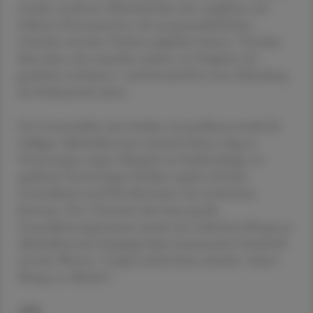
wurden moderate Alkoholtrinker also verglichen mit
früheren Konsumenten, die aus gesundheitlichen
Gründen mit dem Trinken aufgehört hatten. "Das lässt
Menschen, die weiterhin trinken, im Vergleich viel
gesünder erscheinen", wird Stockwell in einer Mitteilung
des Fachjournals zitiert.
Der Grund dafür, dass Studien Gesundheitsvorteile für
mäßigen Alkoholkonsum ermittelt hätten, liege in
Verzerrungen wegen Mängeln im Studiendesign. In
qualitativ hochwertigen Studien ergebe sich kein
Gesundheitsvorteil für Menschen mit moderatem
Konsum. Den Umstand, dass keine große
Gesundheitsorganisation jemals eine risikofreie Menge an
Alkoholkonsum festgelegt habe, kommentiert Stockwell
mit den Worten: "Es gibt einfach keine absolut 'sichere'
Menge an Alkohol."
APA