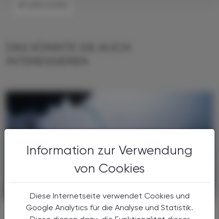
#FORSCHUNG
DAS KÖNNTE SIE AUCH
INTERESSIEREN
Information zur Verwendung
von Cookies
PHARMAZIE, TARA, MEDIZIN
18. Juli 2026
Diese Internetseite verwendet Cookies und
Google Analytics für die Analyse und Statistik.
Uni Graz optimiert