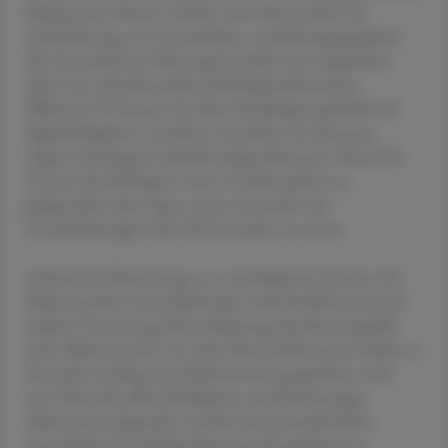
häufig einen Fitness Tracker /eine Smartwatch zur
Aufzeichnung von Gesundheits- und Bewegungsdaten.
Die Intensität der Nutzung korreliert mit steigendem
Alter bzw. abnehmendem Haushaltseinkommen.
Während 70 Prozent der über 60-Jährigen gänzlich auf
digitale Begleiter verzichten und diese nie einsetzen,
zeigen sich Jüngere deutlich aufgeschlossener: Rund 40
Prozent der Befragten unter 45 Jahre geben an,
gelegentlich oder sogar so gut wie immer auf
Gesundheitsapps oder Fitnesstracker zu setzen.
Anhand der Bewertung von verschiedenen Services der
Elektronischen Gesundheitsakte wird deutlich, dass eine
stärkere Vernetzung/Zentralisierung durchaus begrüßt
wird. Mehr als acht von zehn Österreicher:innen halten es
für (sehr) wichtig, dass Befunde dort gespeichert sind,
eine Übersicht über Medikation und Dosierungen
elektronisch abgerufen werden kann (jeweils 86%),
persönliche Gesundheitsdaten per Knopfdruck zu