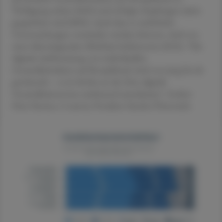
Verfügung stehen (84%) und erfolgte Impfungen darin
gespeichert sind (80%). Auch dass so mehrfache
Untersuchungen vermieden werden können, wird von
einer überwiegenden Mehrheit befürwortet (81%). "Die
digitale Aufbereitung von individuellen
Gesundheitsdaten auf Knopfdruck wird von jung bis alt
gewünscht – es ist höchst an der Zeit, digitale
Gesundheitsservices umfassend auszubauen", fordert
Peter Stenico, Country President Sandoz Österreich.