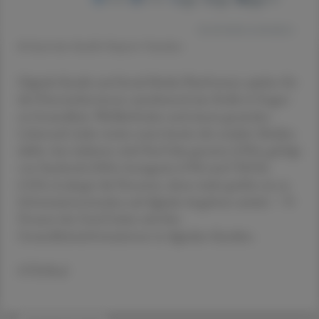
© Austrian Health Report/Sandoz
Digitale Kanäle und Social Media Plattformen spielen für
die Österreicher:innen zunehmend eine Rolle in Fragen
zu Gesundheit, Wohlbefinden und einem gesunden
Lebensstil. Jeder zweite nutzt bereits die sozialen Medien
dafür: Am stärksten wird YouTube genutzt (29%), gefolgt
von Facebook (20%), Instagram (19%) und TikTok
(12%). Je jünger die Personen, desto mehr greifen sie zu
Informationszwecken auf digitale Angebote zurück – 70
Prozent der GenZ holen sich ihre
Gesundheitsinformationen in digitalen Kanälen.
OTS/Red