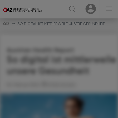
☰
USER
USER
SO DIGITAL IST MITTLERWEILE UNSERE GESUNDHEIT
Austrian Health Report
So digital ist mittlerweile
unsere Gesundheit
05. Februar 2024
Artikel drucken