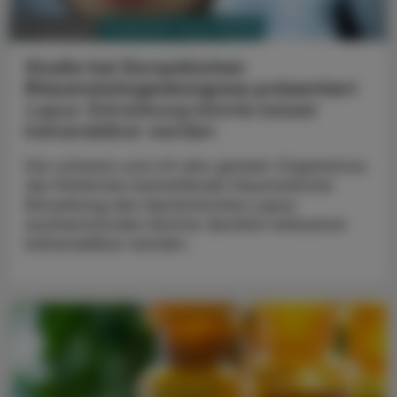
PHARMAZIE, TARA, MEDIZIN
15. Juni 2026
Studie bei Europäischen
Rheumatologenkongress präsentiert
Lupus-Erkrankung könnte besser
behandelbar werden
Die schwere und oft den ganzen Organismus
der Patienten betreffende rheumatische
Erkrankung des Systemischen Lupus
erythematodes könnte deutlich wirksamer
behandelbar werden.