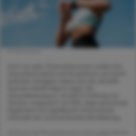
© Shutterstock
Acht von zehn Österreicher:innen wollen ihre
Gesundheitsdaten auf Knopfdruck und damit
jederzeit verfügbar haben wie der aktuelle
Austrian Health Report zeigt. Der
Gesundheitsreport, erstellt im Auftrag von
Sandoz, umgesetzt von IFES, zeigt spannende
Ergebnisse und signifikante Unterschiede
innerhalb der österreichischen Bevölkerung.
30 Prozent der Österreicher:innen nutzen gelegentlich bis