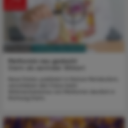
PHARMAZIE, TARA, MEDIZIN
01. Juni 2026
Metformin neu gedacht
Darm als zentraler Wirkort
Neue Daten, publiziert in Nature Metabolism,
verschieben den Fokus beim
Wirkmechanismus von Metformin deutlich in
Richtung Darm.