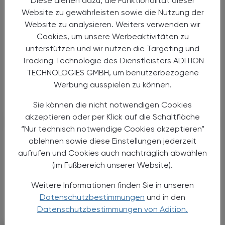
Diese dienen dazu, die Funktionalität dieser
Nachweismethode:
Website zu gewährleisten sowie die Nutzung der
Mucormykose mittels PCR früher
Website zu analysieren. Weiters verwenden wir
erkennen
Cookies, um unsere Werbeaktivitäten zu
unterstützen und wir nutzen die Targeting und
Die Medizinische Universität Graz präsentiert
neue Daten zur Diagnostik invasiver
Tracking Technologie des Dienstleisters ADITION
Pilzinfektionen durch Mucorales, die
TECHNOLOGIES GMBH, um benutzerbezogene
insbesondere bei immunsupprimierten
Werbung ausspielen zu können.
Patient:innen eine hohe klinische ...
Sie können die nicht notwendigen Cookies
akzeptieren oder per Klick auf die Schaltfläche
“Nur technisch notwendige Cookies akzeptieren”
ablehnen sowie diese Einstellungen jederzeit
aufrufen und Cookies auch nachträglich abwählen
(im Fußbereich unserer Website).
Weitere Informationen finden Sie in unseren
Datenschutzbestimmungen
und in den
Datenschutzbestimmungen von Adition.