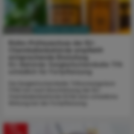
PHARMAZIE, TARA, MEDIZIN
10. Juni 2026
Risiko-Prüfausschuss der EU-
Chemikalienbehörde empfiehlt
entsprechende Einstufung
EU-Behörde: Ewigkeitschemikalie TFA
schädlich für Fortpflanzung
Die Ewigkeitschemikalie Trifluoressigsäure
(TFA) hat nach Einschätzung der EU-
Chemikalienbehörde ECHA eine schädliche
Wirkung bei der Fortpflanzung.