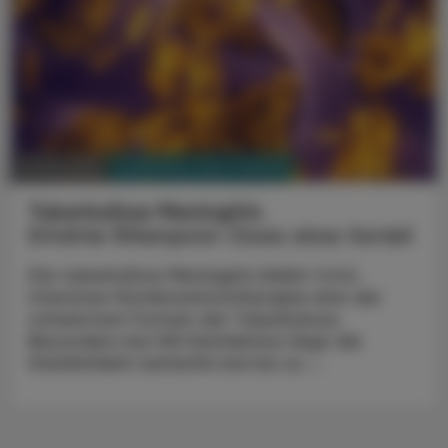
PHARMAZIE, TARA, MEDIZIN
31. Mai 2026
Tuberkulöse Meningitis
Erhöhte Rifampicin-Dosis ohne Vorteil
Die tuberkulöse Meningitis bleibt trotz
intensiver Kombinationstherapie eine der
schwersten Formen der Tuberkulose.
Besonders bei HIV-Koinfektion liegt die
Sterblichkeit weiterhin bei bis zu ...