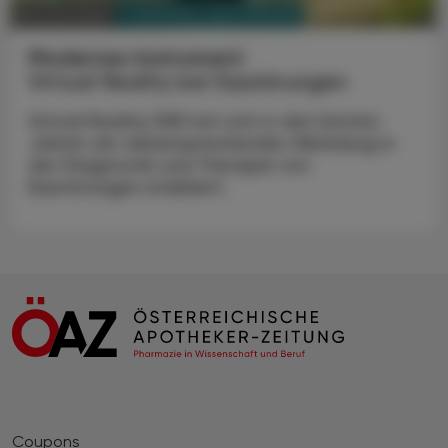
PHARMAZIE, TARA, MEDIZIN
03. Juni 2025
Modernes Instrument
Virtual Reality bei Essstörungen
Virtual Reality (VR) hat sich in den letzten
Jahren als vielversprechendes Werkzeug in
der Diagnostik und Therapie von
Essstörungen etabliert.
Coupons