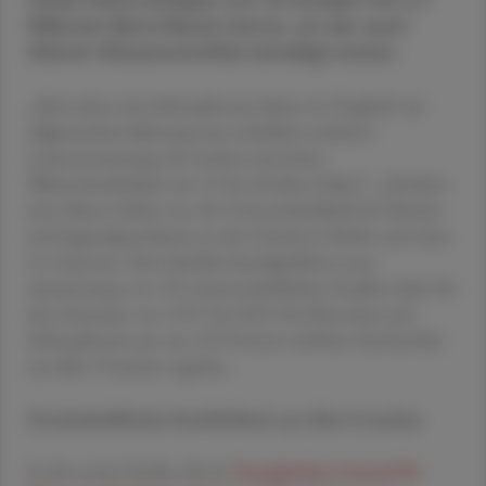
neuen Meta-Analyse von 43 Studien mit 2,7
Millionen Betroffenen hervor, an der auch
Wiener Wissenschaftler beteiligt waren.
„Menschen mit Schizophrenie haben im Vergleich zur
Allgemeinbevölkerung eine erheblich verkürzte
Lebenserwartung. Sie sterben mit hoher
Wahrscheinlichkeit um 15 bis 20 Jahre früher“, schrieben
jetzt Marco Solmi von der Universitätsklinik für Kinder-
und Jugendpsychiatrie an der Charité in Berlin und seine
Co-Autoren. Eine kürzlich durchgeführte neue
Auswertung von 135 wissenschaftlichen Studien habe für
den Zeitraum von 1957 bis 2021 für Menschen mit
Schizophrenie ein um 152 Prozent erhöhtes Sterberisiko
aus allen Ursachen ergeben.
Zweieinhalbfache Sterblichkeit aus allen Ursachen
In der neuen Studie, die im
Europäischen Journal für