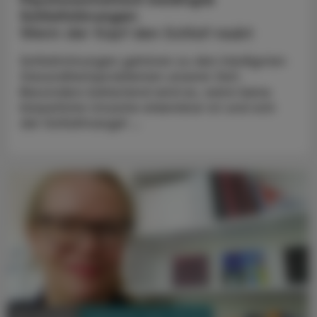
Schlafstörungen
Wenn der Kopf den Schlaf raubt
Schlafstörungen gehören zu den häufigsten
Gesundheitsproblemen unserer Zeit.
Besonders belastend wird es, wenn keine
körperliche Ursache erkennbar ist und sich
der Schlafmangel ...
PHARMAZIE, TARA, MEDIZIN
08. Juli 2025