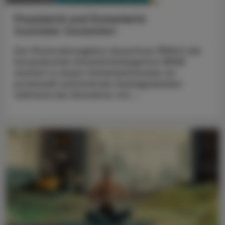
Finasterid und Dutasterid
Suizidale Gedanken
Der Pharmakovigilanz-Ausschuss (PRAC) der
Europäischen Arzneimittelagentur (EMA)
erinnert in einem Sicherheitsreview an
potenziell auftretende Suizidgedanken
während der Einnahme von ...