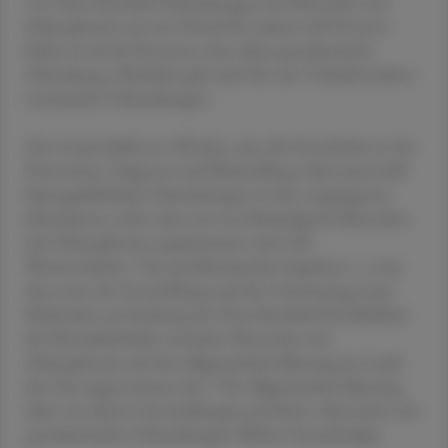
von Herz-Kreislauf-Erkrankungen bei Menschen mit
Schizophrenie um ein Drittel bis nahezu 100 Prozent
höher ist als bei Personen ohne diese psychiatrische
Erkrankung. Ähnliches gilt auch für eine Vielzahl anderer
somatischer Erkrankungen.
Der Grund dafür ist offenbar, dass die Fortschritte in der
Prävention, Diagnose und Behandlung vieler potenziell
lebensgefährlicher Erkrankungen in den vergangenen
Jahrzehnten nicht oder nur unvollständig bei Menschen
mit Schizophrenie angekommen sind. Die
Wissenschafter: "Ein problematisches Ergebnis (...) war,
dass trotz der Entwicklung und der Umsetzung neuer
Methoden zur Senkung der Herz-Kreislauf-Sterblichkeit
die Mortalitätslücke zwischen Menschen mit
Schizophrenie und der Allgemeinbevölkerung im Laufe
der Zeit zugenommen hat." Die Allgemeinbevölkerung
habe von diesen Entwicklungen profitiert, Menschen mit
psychiatrischen Erkrankungen blieben benachteiligt.