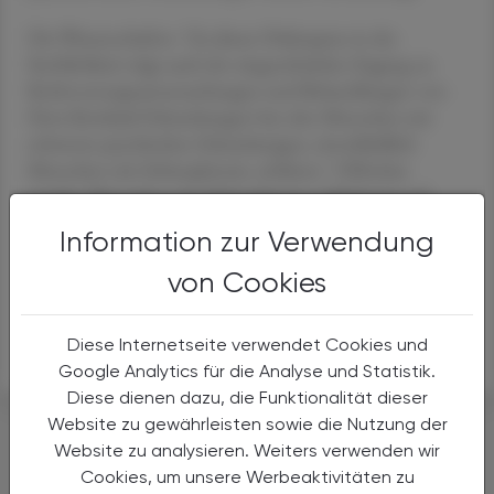
Die Wissenschafter: "Zu dieser Diskrepanz in der
Sterblichkeit trägt auch der eingeschränkte Zugang zu
Krebsvorsorgeuntersuchungen und Behandlungen von
Herz-Kreislauf-Erkrankungen bei, den Menschen mit
schweren psychischen Erkrankungen, einschließlich
Menschen mit Schizophrenie, erfahren." Offenbar
werden Menschen mit Schizophrenie schlichtweg auf
diese Erkrankung reduziert, es fehlt eine spezifisch
Information zur Verwendung
wirksame medizinische Betreuung in vielen anderen
Bereichen.
von Cookies
APA
Diese Internetseite verwendet Cookies und
Google Analytics für die Analyse und Statistik.
Diese dienen dazu, die Funktionalität dieser
#PSYCHE
Website zu gewährleisten sowie die Nutzung der
Website zu analysieren. Weiters verwenden wir
Cookies, um unsere Werbeaktivitäten zu