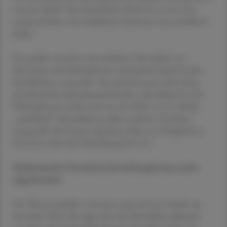
extrem erhöht: Bei männlichen Patienten ist sie etwa
neunmal höher, bei weiblichen Patienten etwa zwölfmal
höher.
Der größte Anteil an der erhöhten Mortalität von
Menschen mit Schizophrenie wird jedoch durch andere
Krankheiten verursacht, die auch Personen ohne diese
psychiatrische Erkrankung betreffen. Bei Männern mit
Schizophrenie wurde eine um den Faktor 2,11 erhöhte
„natürliche“ Mortalität aus allen anderen Ursachen
festgestellt. Bei Frauen lag dieser Faktor im Vergleich zu
Personen ohne die Erkrankung bei 2,14.
Medizinischer Fortschritt bei Schizophrenen nicht
angekommen
Die Wissenschaftler verweisen auch auf eine Studie aus
dem Jahr 2022, die zeigt, dass die Mortalität aufgrund