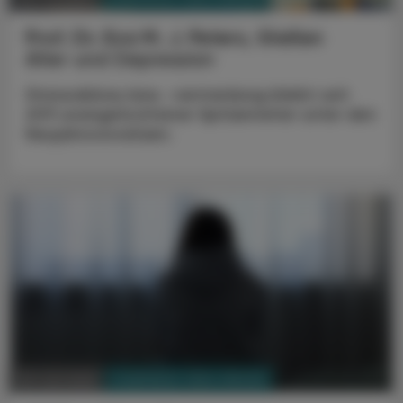
Prof. Dr. Eva M. J. Peters, Gießen
Alter und Depression
Stressabbau bzw. -vermeidung bleibt seit
2011 unangefochtener Spitzenreiter unter den
Neujahrsvorsätzen.
PHARMAZIE, TARA, MEDIZIN
30. Juni 2025