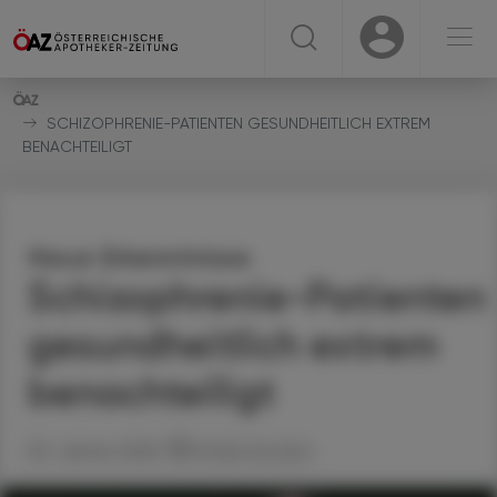
☰
USER
USER
SCHIZOPHRENIE-PATIENTEN GESUNDHEITLICH EXTREM
BENACHTEILIGT
Neue Erkenntnisse
Schizophrenie-Patienten
gesundheitlich extrem
benachteiligt
03. Jänner 2025
Artikel drucken