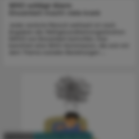
WHO schlägt Alarm
Einsamkeit macht viele krank
Jeder sechste Mensch weltweit ist nach
Angaben der Weltgesundheitsorganisation
(WHO) von Einsamkeit betroffen. Das
berichtet eine WHO-Kommission, die sich mit
dem Thema sozialen Beziehungen ...
PHARMAZIE, TARA, MEDIZIN
17. Juni 2025