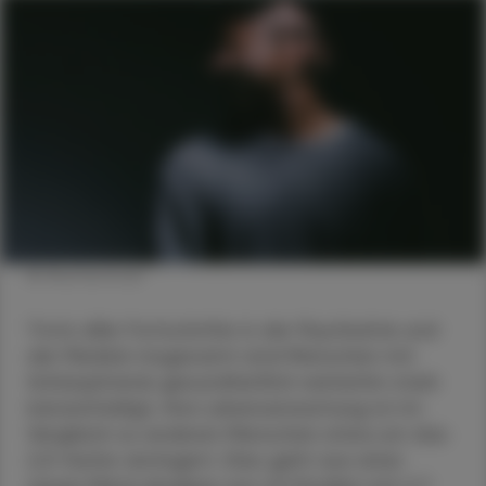
© Shutterstock
Trotz aller Fortschritte in der Psychiatrie und
der Medizin insgesamt sind Menschen mit
Schizophrenie gesundheitlich weiterhin stark
benachteiligt. Ihre Lebenserwartung ist im
Vergleich zu anderen Menschen etwa um das
2,5-fache verringert. Dies geht aus einer