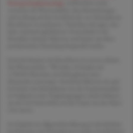
Neuropsychopharmacology
veröffentlicht wurde,
versuchten die Wissenschaftler, diese Beobachtungen
auch in Bezug auf das Geschlecht der von Schizophrenie
Betroffenen zu analysieren. Vorab lässt sich sagen, dass
keine statistisch signifikanten Unterschiede in der
Mortalität zwischen Männern und Frauen mit dieser
psychiatrischen Erkrankung festgestellt wurden.
Doch die Situation der Betroffenen ist extrem schlecht.
Die Wissenschafter: "Wir haben 43 Studien mit
2.700.825 Menschen mit Schizophrenie einer
Metaanalyse unterzogen. Sowohl bei Männern als auch
bei Frauen mit Schizophrenie war die Gesamtmortalität
im Vergleich zu den Vergleichsgruppen erhöht (Männer
um das 2,62-Fache höher; bei den Frauen um den Faktor
2,56; Anm.).
Im Vergleich zur Allgemeinbevölkerung ist die Suizidrate
bei Menschen mit Schizophrenie in beiden Geschlechtern