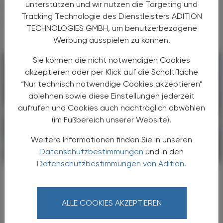
unterstützen und wir nutzen die Targeting und
DAS KÖNNTE SIE AUCH
Tracking Technologie des Dienstleisters ADITION
INTERESSIEREN
TECHNOLOGIES GMBH, um benutzerbezogene
Werbung ausspielen zu können.
Sie können die nicht notwendigen Cookies
akzeptieren oder per Klick auf die Schaltfläche
“Nur technisch notwendige Cookies akzeptieren”
ablehnen sowie diese Einstellungen jederzeit
aufrufen und Cookies auch nachträglich abwählen
(im Fußbereich unserer Website).
Weitere Informationen finden Sie in unseren
Datenschutzbestimmungen
und in den
PHARMAZIE, TARA, MEDIZIN
29. Mai 2026
Datenschutzbestimmungen von Adition.
1,2 Milliarden Menschen weltweit
psychisch krank
BÖP warnt vor globaler Krise der
ALLE COOKIES AKZEPTIEREN
psychischen Gesundheit und setzt