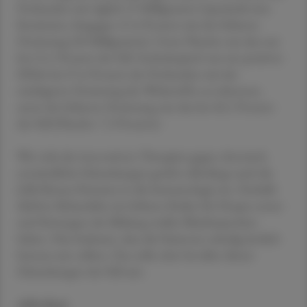
Probanden mit täglich 15 Milligramm Upacitinib eine
Remission, hingegen 47,6 Prozent mit der höheren
Dosierung (30 Milligramm). Unter Placebo war das nur
bei 15,1 Prozent der Fall. Endoskopisch war ein positiver
Effekt bei 27,6 Prozent der Probanden mit der
niedrigeren Dosierung des Wirkstoffes zu erkennen,
unter der höheren Dosierung war das bei 40,1 Prozent
der Fall (Placebo: 7,3 Prozent).
Wie viele der innovativen Therapien gegen chronisch
entzündliche Erkrankungen greifen allerdings auch die
JAK-Kinase-Hemmer in die Immunologie ein. Deshalb
dürften Behandelte ein höheres Risiko für Herpes zoster
und Störungen der Bildung weißer Blutkörperchen
haben. Dies bedeutet, dass die Patienten ständig ärztlich
betreut sein sollten. Das sollte aber bei allen diesen
Erkrankungen der Fall sein.
APA/Red.