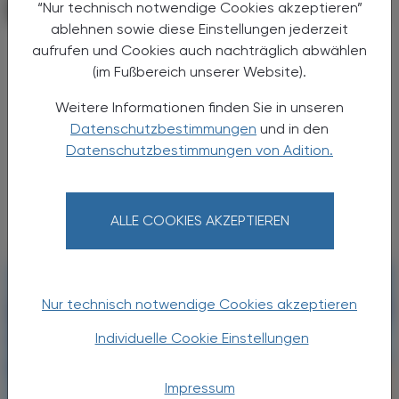
“Nur technisch notwendige Cookies akzeptieren”
PHARMAZIE, TARA, MEDIZIN
10. Juli 2025
ablehnen sowie diese Einstellungen jederzeit
Pilotstudie
aufrufen und Cookies auch nachträglich abwählen
Probiotikum plus Vitamin D gegen
(im Fußbereich unserer Website).
Migräne
Weitere Informationen finden Sie in unseren
Da die Darm-Hirn-Achse bei der Entstehung
Datenschutzbestimmungen
und in den
von Migräneattacken eine Rolle spielt,
Datenschutzbestimmungen von Adition.
könnte mit Substanzen, die das
Darmmikrobiom positiv beeinflussen, ein
positiver Effekt bei Migräne erzielt ...
ALLE COOKIES AKZEPTIEREN
Nur technisch notwendige Cookies akzeptieren
Individuelle Cookie Einstellungen
Impressum