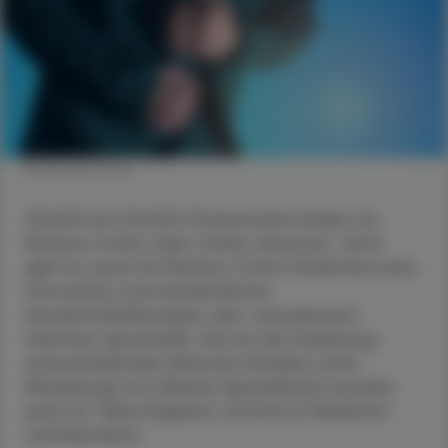
© Shutterstock
30.000 bis 50.000 Österreicher leiden an
Morbus Crohn oder Colitis ulcerosa. Jetzt
gibt es auch für Morbus Crohn-Patienten eine
innovative oral einnehmbare
Arzneimitteltherapie: den Januskinase-
Hemmer Upacitinib. Die für die Zulassung
entscheidenden klinische Studien unter
Mitwirkung von Wiener Spezialisten wurden
jetzt im "New England Journal of Medicine"
veröffentlicht.