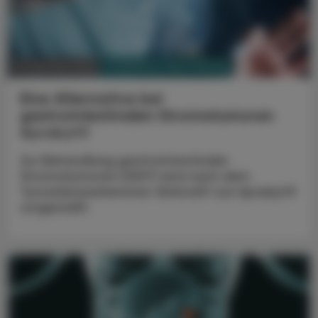
PHARMAZIE, TARA, MEDIZIN
10. Oktober 2022
Eine Alternative bei
gastrointestinalen Stromatumoren
Ayvakyt®
Zur Behandlung gastrointestinaler
Stromatumoren (GIST) wird nach dem
Tyrosinkinasehemmer Qinlock® nun Ayvakyt®
vorgestellt.