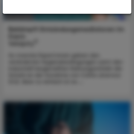
PHARMAZIE, TARA, MEDIZIN
03. Juni 2024
Bekämpft Entzündungsmediatoren im
Darm
®
Velsipity
So manche Expert:innen geben den
veränderten Hygienebedingungen samt den
industriell hergestellten Nahrungsmitteln die
Schuld an der Zunahme von Colitis ulcerosa
(CU). Aber so einfach ist es ...