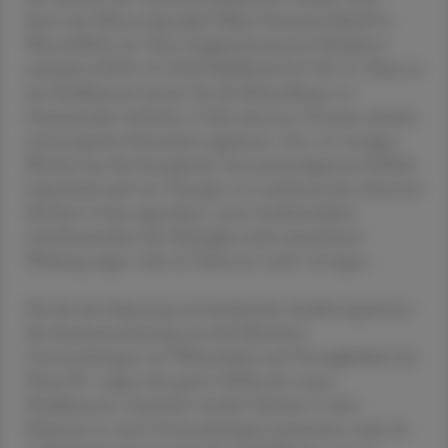
ihnen der Wiener Spezialist Walter Reinisch (MedUni
Wien/AKH), im "New England Journal of Medicine"
schrieben (DOI: 10.1056/NEJMoa2212728; 25. Mai), ist
das Medikament bereits für die Behandlung von
rheumatoider Arthritis, Colitis ulcerosa, Psoriasis arthritis
und atopische Dermatitis zugelassen. Erst vor wenigen
Wochen hat die Europäische Arzneimittelagentur (EMA)
Upacitinib auch zur Therapie von mittlerem bis schwerem
Morbus Crohn approbiert, wenn herkömmliche
Antirheumatika oder Biologika nicht ausreichend
Wirkung zeigen oder sie Patienten nicht vertragen.
Die für die Zulassung entscheidenden Studienergebnisse -
die Zusammenfassung aus drei klinischen
Untersuchungen zur Wirksamkeit und Verträglichkeit der
Phase III - zeigen den guten Effekt des neuen
Medikaments. Zunächst wurden Morbus Crohn-
Patienten in zwei Untersuchungen (zusammen mehr als