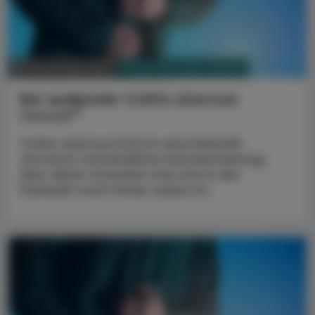
PHARMAZIE, TARA, MEDIZIN
30. September 2023
Bei quälender Colitis ulcerosa
®
Omvoh
Colitis ulcerosa (CU) ist eine leidvolle
chronisch-entzündliche Darmerkrankung,
über deren Ursachen man sich in der
Fachwelt noch immer uneins ist.