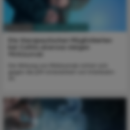
PHARMAZIE, TARA, MEDIZIN
01. März 2023
Die therapeutischen Möglichkeiten
bei Colitis ulcerosa steigen
Mirikizumab
Die Wirkung von Mirikizumab richtet sich
gegen die p19-Untereinheit von Interleukin-
23.