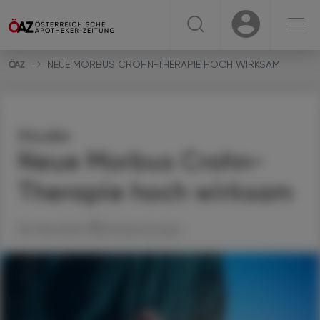
☰
USER
USER
NEUE MORBUS CROHN-THERAPIE HOCH WIRKSAM
Studie
Neue Morbus Crohn-
Therapie hoch wirksam
30. Mai 2023
Artikel drucken