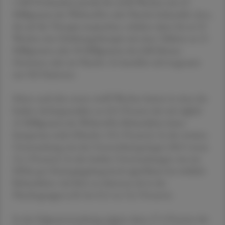
1.000 Probanden) jeweils für zwölf Wochen mit 45
Milligramm des Wirkstoffes oder Placebo behandelt. Jene,
die auf die Therapie ansprachen, erhalten dann bis zu 52
Wochen eine Erhaltungstherapie mit einer Tablette zu 15
Milligramm oder 30 Milligramm des JAK-Kinase-
Hemmers oder ein Placebo. Es handelte sich insgesamt
um 502 Patienten.
Schon nach den ersten zwölf Wochen hatten in einer der
beiden Anfangsstudien zu 49,5 Prozent der mit täglich
45 Milligramm des Wirkstoffes Behandelten keine
Symptome mehr (Placebo: 29,1 Prozent). In der zweiten
Untersuchung war der Unterschied geringer (38,9 versus
21,1 Prozent). In den beiden Untersuchungen war ein
Effekt per Darmspiegelung hoch signifikant bei wirklich
Behandelten viel öfter zu erkennen als in der
Placebogruppe (z.B. bei 45,5 zu 13,1 Prozent).
In der Folgeuntersuchung zeigten dann 37,3 Prozent der