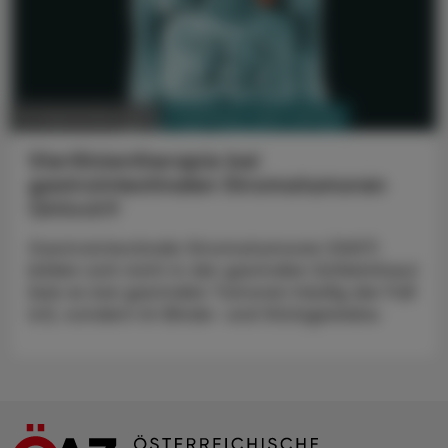
PHARMAZIE, TARA, MEDIZIN
12. September 2022
Viertlinientherapie bei
gastrointestinalen Stromatumoren
Qinlock®
Gastrointestinale Stromatumoren (GIST)
bilden sich nicht in der gastralen Schleimhaut
(wie es bei gastralen Tumoren häufig der Fall
ist), sondern im Binde- und Stützgewebe.