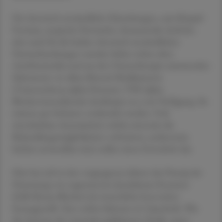
Für chronisch entzündliche Erkrankungen, zum Beispiel
Psoriasis, atopische Dermatitis, rheumatoide Arthritis,
aber auch für die beiden chronisch entzündlichen
Darmerkrankungen standen bisher neben alten
Antirheumatika und aus der Chemotherapie stammenden
Substanzen vor allem Biotech-Medikamente
(Tumornekrose-alpha-Hemmer; TNF-alpha-
Blocker/monoklonale Antikörper etc.) zur Verfügung. Sie
müssen per Infusion verabreicht werden. Oral
einnehmbare Arzneimittel, welche einerseits die
Behandlungsmöglichkeiten verbreitern, andererseits
leichter anwendbar sind, stellen einen Fortschritt dar.
Hier hat sich in den vergangenen Jahren das Prinzip der
Hemmung von sogenannten Januskinase-Enzymen
(JAK-Kinase-Blocker) als wesentliche Innovation
herausgestellt. Eine solche Substanz ist Upacitinib. Wie
die Autoren der nunmehr publizierten Studie, unter