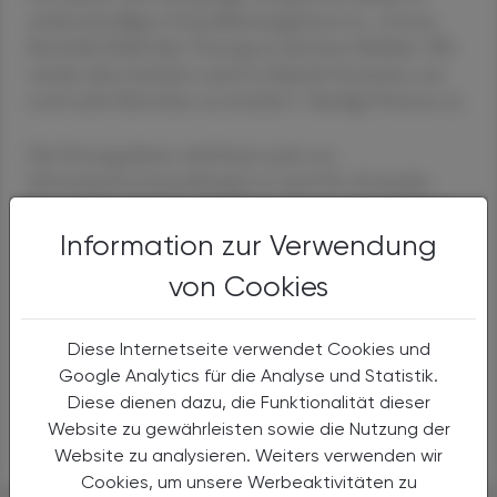
niederschwelligen Gesundheitsangeboten ist. „Unsere
Botschaft bleibt klar: Vorsorge ist die beste Medizin. Wir
werden diese Initiative auch in Zukunft fortsetzen, um
noch mehr Menschen zu erreichen“, kündigt Prettner an.
Die Vorsorgeaktion wird heuer auch von
Informationsveranstaltungen in rund 30 „Gesunden
Gemeinden“ begleitet, bei denen Ärztinnen und Ärzte
praktische Tipps für den Alltag geben. Einige Termine
Information zur Verwendung
stehen noch an.
von Cookies
(SERVICE: Infos unter
www.gesundeskaernten.at/schwerpunkte/diabetes-
Diese Internetseite verwendet Cookies und
vortraege-2025
)
Google Analytics für die Analyse und Statistik.
Diese dienen dazu, die Funktionalität dieser
APA OTS
Website zu gewährleisten sowie die Nutzung der
Website zu analysieren. Weiters verwenden wir
Cookies, um unsere Werbeaktivitäten zu