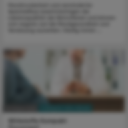
Mundtrockenheit und verminderter
Speichelfluss beeinträchtigen die
Lebensqualität der Betroffenen und können
sich negativ auf die Mundgesundheit und
Verdauung auswirken. Häufig treten ...
PHARMAZIE, TARA, MEDIZIN
03. August 2026
Wirkstoffe Kompakt
Fluconazol