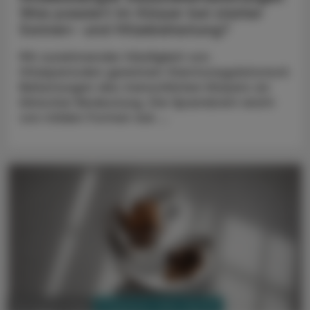
Was passiert im Körper bei starker
Sonnen- und Hitzebelastung?
Mit zunehmender Häufigkeit von
Hitzeperioden gewinnen thermoregulatorisch
Belastungen des menschlichen Körpers an
klinischer Bedeutung. Die Spannbreit reicht
von milden Formen wie ...
PHARMAZIE, TARA, MEDIZIN
03. August 2026