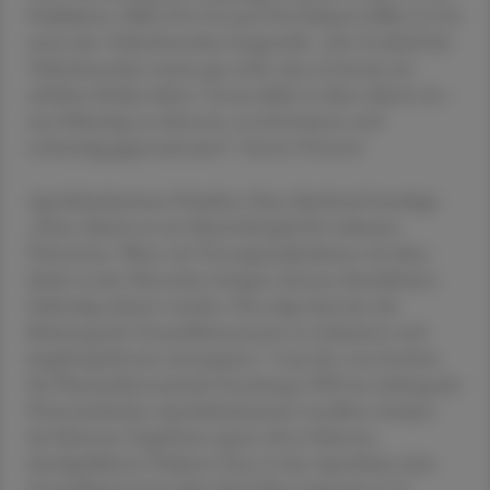
Prädiabetes- Fälle (29,4 %) und 296 Diabetes-Fälle (5,3 %)
unter den Teilnehmenden festgestellt. „Der Großteil der
Teilnehmenden wusste gar nicht, dass sie bereits ein
erhöhtes Risiko haben. Genau dafür ist diese Aktion da –
um frühzeitig zu erkennen, zu informieren und
rechtzeitig gegenzusteuern“, betont Prettner.
Apothekerkammer-Präsident Hans Bachitsch bestätigt:
„Diese Aktion ist ein Musterbeispiel für wirksame
Prävention. Wenn wir Vorsorgemaßnahmen wie diese
direkt zu den Menschen bringen, können Krankheiten
frühzeitig erkannt werden. Das trägt dazu bei, die
Belastung des Gesundheitssystems zu reduzieren und
langfristig Kosten einzusparen.“ Laut der vom Institut
für Pharmaökonomische Forschung ( IPF) im Auftrag der
Österreichischen Apothekerkammer erstellten Analyse
der Kärntner Ergebnisse sparen die in Kärnten
durchgeführten Diabetes-Tests in den Apotheken dem
Gesundheitssystem über fünf Jahre insgesamt 6,76