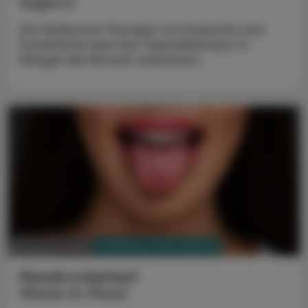
Kygevvi
Die Nukleosid-Therapie mit Doxecitin und
Doxribtimin kann bei Thymidinkinase-2-
Mangel die Motorik verbessern.
PHARMAZIE, TARA, MEDIZIN
03. August 2026
Mundtrockenheit
Wüste im Mund