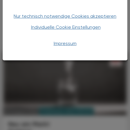
COPD ist eine chronische
Atemwegsobstruktion, deren Leitsymptome
Nur technisch notwendige Cookies akzeptieren
Husten, Auswurf und dauerhafte Verengung
der Atemwege sind. Die Ursache von COPD
Individuelle Cookie Einstellungen
liegt zu etwa 90 % im Rauchen, kann aber ...
Impressum
PHARMAZIE, TARA, MEDIZIN
03. August 2026
Neu am Markt