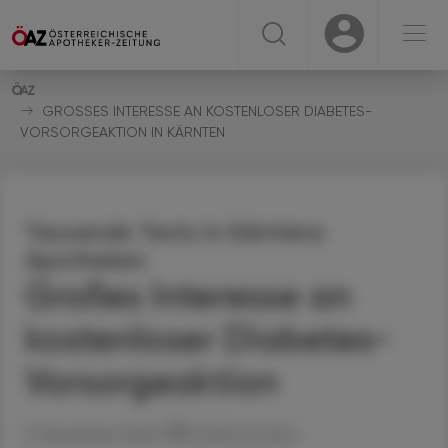
☰
USER
USER
GROSSES INTERESSE AN KOSTENLOSER DIABETES-V
ORSORGEAKTION IN KÄRNTEN
Tausende Tests in Kärntens
Apotheken
Großes Interesse an
kostenloser Diabetes-
Vorsorgeaktion
11. November 2025
Artikel drucken