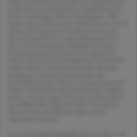
Großer Erfolg für die gemeinsame Vorsorgeinitiative des
Landes Kärnten und der Kärntner Apothekerkammer:
Bei der zweiwöchigen Diabetes-Vorsorgeaktion „Weil
Zucker nicht nur süß sein kann“ ließen sich von 6. bis 18.
Oktober 2025 insgesamt 5.584 Kärntnerinnen und
Kärntner kostenlos ihren Langzeit-Blutzuckerwert in
einer von 60 teilnehmenden Apotheken bestimmen.
Gesundheitslandesrätin Beate Prettner zeigt sich im
Rahmen der Präsentation der Ergebnisse vor dem Welt-
Diabetes-Tag (14. November) erfreut über die starke
Beteiligung: „Das große Interesse beweist, dass
Gesundheitsvorsorge in Kärnten ernst genommen wird.
Knapp 5.600 Menschen haben das kostenlose Angebot
genutzt – und bei knapp 35 Prozent von ihnen konnte
ein auffälliger Wert festgestellt werden. Das bedeutet:
Hier kann man nun frühzeitig reagieren, bevor
Folgeschäden entstehen.“
Laut Auswertung der diesjährigen Aktion wurden 1.640