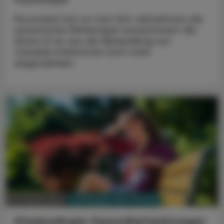
Fluconazol hat vor fast fünf Jahrzehnten die
systemische Pilztherapie revolutioniert. Bis
heute ist es aus der Behandlung von
Candida-Infektionen nicht mehr
wegzudenken.
PHARMAZIE, TARA, MEDIZIN
03. August 2026
Hitzebedingte Gesundheitsstörungen