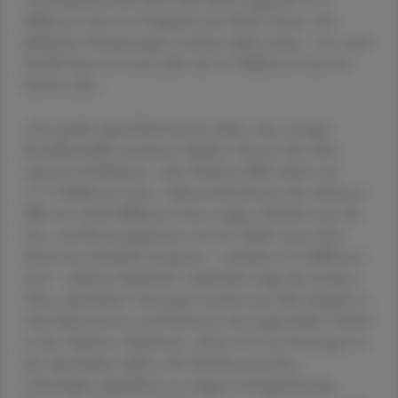
Millionen Euro im Vergleich zum Nicht-Testen. Die
jährlichen Einsparungen wachsen dabei stetig – von rund
58.000 Euro im ersten Jahr auf 2,5 Millionen Euro im
fünften Jahr.
„Der größte Spareffekt kommt daher, dass weniger
Krankheitsfälle unerkannt bleiben: Kosten für nicht
erkannte Prädiabetes- oder Diabetes-Fälle sinken um
17,72 Millionen Euro, während die Kosten für erkannte
Fälle um 10,86 Millionen Euro steigen. Bezieht man die
Test- und Beratungskosten mit ein, bleibt unter dem
Strich eine deutliche Ersparnis – nämlich 6,76 Millionen
Euro“, erläutert Bachitsch. Außerdem zeigt die Analyse:
Ohne Apotheken-Testungen machen pro Jahr doppelt so
viele Patientinnen und Patienten den ungewollten Schritt
in den Diabetes. Bachitsch: „Point-of-Care-Testungen in
den Apotheken helfen, die Zahl der gesunden
Lebensjahre signifikant zu steigern und gleichzeitig