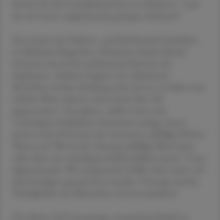
Kosten für das Gesundheitssystem zu reduzieren – und
das mit einem vergleichsweise geringen Aufwand.“
Die Leiterin der Diabetes- und Stoffwechsel-Ambulanz
im Klinikum Klagenfurt, Oberärztin Sandra Zlamal-
Fortunat, betont die medizinische Relevanz der
Ergebnisse: „Diabetes beginnt oft schleichend –
Betroffene merken jahrelang nichts davon. Je früher man
erhöhte Werte erkennt, desto besser lässt sich
gegensteuern.“ Sie ergänzt: „Selbst wenn man
vorsichtigere Prädiabetes-Grenzwerte anlegt, wiesen
immer noch 20 Prozent der Getesteten auffällige HbA1c-
Werten auf. Wer bei der Testung auffällige Werte hatte,
sollte diese nun unbedingt ärztlich abklären lassen.“ Ganz
allgemein gelte: Wer auf gesunde Gefäße achtet, kann viel
dazu beitragen, gesund alt zu werden. Vorsorge und das
Niedrighalten des Blutzuckers sind entscheidend.
Die Aktion 2025 hat gezeigt, wie groß der Bedarf an