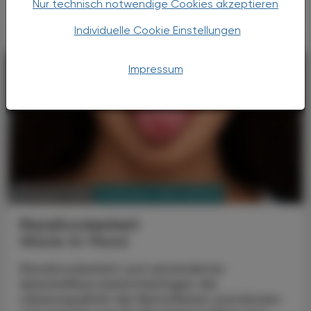
Nur technisch notwendige Cookies akzeptieren
Mangel die Motorik verbessern.
Individuelle Cookie Einstellungen
Impressum
PHARMAZIE, TARA, MEDIZIN
03. August 2026
Mundtrockenheit
Wüste im Mund
Mundtrockenheit und verminderter
Speichelfluss beeinträchtigen die
Lebensqualität der Betroffenen und können