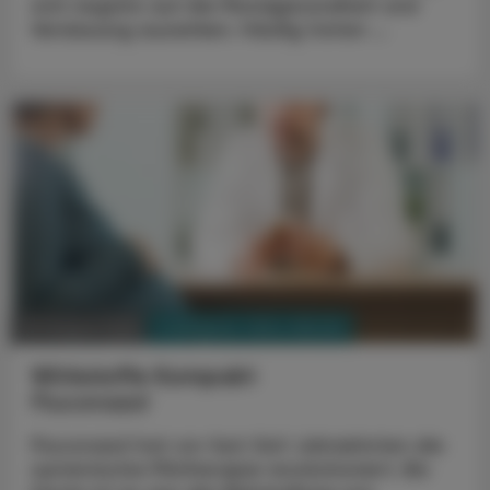
sich negativ auf die Mundgesundheit und
Verdauung auswirken. Häufig treten ...
PHARMAZIE, TARA, MEDIZIN
03. August 2026
Wirkstoffe Kompakt
Fluconazol
Fluconazol hat vor fast fünf Jahrzehnten die
systemische Pilztherapie revolutioniert. Bis