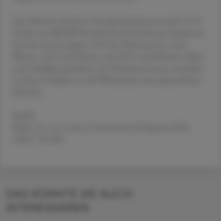
Eine klinisch relevante Verschlechterung um mehr als 50
Punkte im IBS-SSS (Irritable Bowel Syndrome Symptom
Severity Score) zeigten 39 % der Patient:innen nach
Weizen, 36 % nach Gluten und 29 % nach Placebo. Selbst
nach Aufklärung hielten die Teilnehmer:innen weiterhin
an ihrem Glauben an die Wirksamkeit einer glutenfreien
Diät fest.
Quelle
Seiler CL, et al. Lancet Gastroenterol Hepatol 2025;
10(9): 794-805
DAS KÖNNTE SIE AUCH
INTERESSIEREN