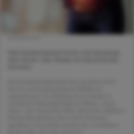
© Shutterstock
Viele Reizdarmpatient:innen sind überzeugt,
dass Gluten oder Weizen ihre Beschwerden
verstärkt.
Eine kanadische Studie prüfte diese Annahme bei 28
Personen mit Reizdarmsyndrom (Zöliakie war
ausgeschlossen). Die Teilnehmer:innen erhielten in
wechselnder Reihenfolge Riegel mit Weizen-, reinem
Gluten- oder weizenfreiem Mehl, während ihr subjektives
Beschwerdeempfinden erfasst wurde. Statistisch
signifikante Unterschiede zwischen den verschiedenen
Riegeln ließen sich nicht nachweisen.