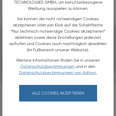
der Atemwege sind. Die Ursache von COPD
TECHNOLOGIES GMBH, um benutzerbezogene
liegt zu etwa 90 % im Rauchen, kann aber ...
Werbung ausspielen zu können.
Sie können die nicht notwendigen Cookies
akzeptieren oder per Klick auf die Schaltfläche
“Nur technisch notwendige Cookies akzeptieren”
ablehnen sowie diese Einstellungen jederzeit
aufrufen und Cookies auch nachträglich abwählen
(im Fußbereich unserer Website).
Weitere Informationen finden Sie in unseren
Datenschutzbestimmungen
und in den
Datenschutzbestimmungen von Adition.
PHARMAZIE, TARA, MEDIZIN
03. August 2026
Neu am Markt
ALLE COOKIES AKZEPTIEREN
Kygevvi
Die Nukleosid-Therapie mit Doxecitin und
Doxribtimin kann bei Thymidinkinase-2-