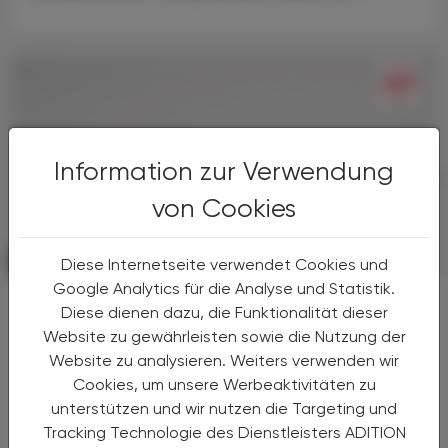
Information zur Verwendung
von Cookies
PHARMAZIE, TARA, MEDIZIN
03. August 2026
Diese Internetseite verwendet Cookies und
Google Analytics für die Analyse und Statistik.
Nach langer Zeit ein Fortschritt bei
Diese dienen dazu, die Funktionalität dieser
COPD
Website zu gewährleisten sowie die Nutzung der
Tozorakimab
Website zu analysieren. Weiters verwenden wir
Cookies, um unsere Werbeaktivitäten zu
COPD ist eine chronische
unterstützen und wir nutzen die Targeting und
Atemwegsobstruktion, deren Leitsymptome
Tracking Technologie des Dienstleisters ADITION
Husten, Auswurf und dauerhafte Verengung