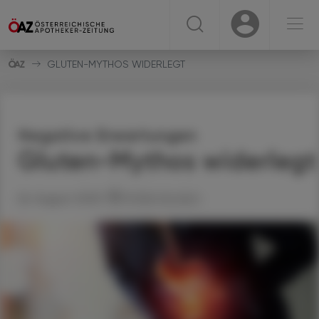
☰
USER
USER
GLUTEN-MYTHOS WIDERLEGT
Negative Erwartungen
Gluten-Mythos widerlegt
26. August 2025
Artikel drucken