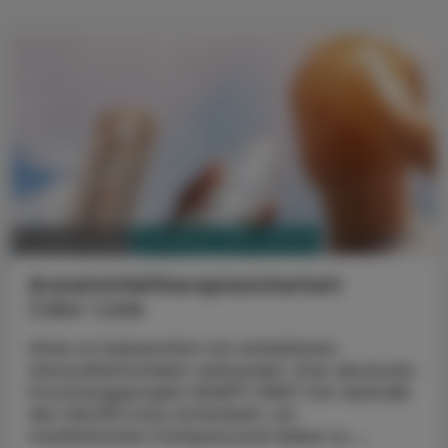
PHARMAZIE, TARA, MEDIZIN
07. August 2026
Arzneimitteltherapiesicherheit
Calor-Liste
Hitze ist bekanntlich mit erheblichen
Gesundheitsrisiken verbunden. Das deutsche
Forschungsprojekt ADAPT-HEAT hat deshalb
die CALOR-Liste entwickelt, um
medizinisches Fachpersonal dabei zu ...