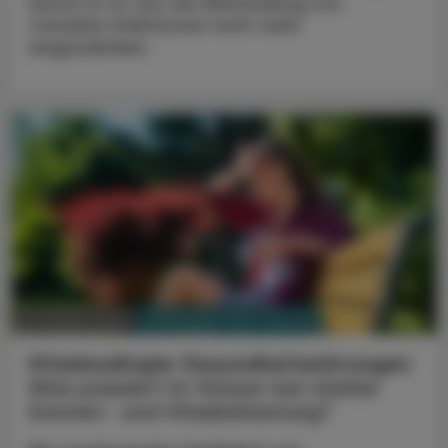
heute ist es aus der Behandlung von
Candida-Infektionen nicht mehr
wegzudenken.
PHARMAZIE, TARA, MEDIZIN
03. August 2026
Hitzebedingte Gesundheitsstörungen
Was passiert im Körper bei starker
Sonnen- und Hitzebelastung?