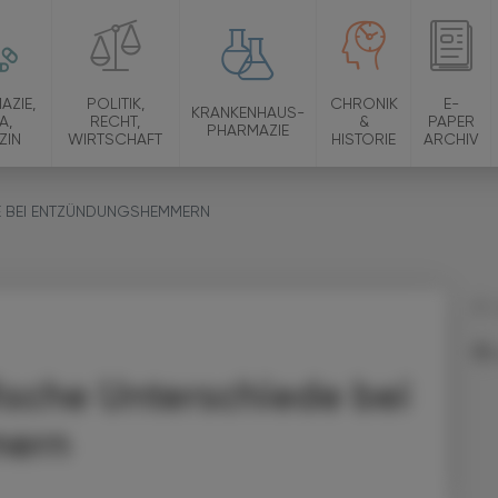
AZIE,
POLITIK,
CHRONIK
E-
KRANKENHAUS-
A,
RECHT,
&
PAPER
PHARMAZIE
ZIN
WIRTSCHAFT
HISTORIE
ARCHIV
E BEI ENTZÜNDUNGSHEMMERN
21.
ische Unterschiede bei
mern