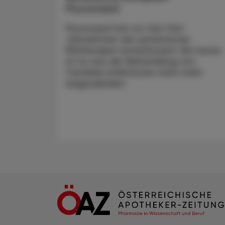
Fluconazol
Fluconazol hat vor fast fünf
Jahrzehnten die systemische
Pilztherapie revolutioniert. Bis heute
ist es aus der Behandlung von
Candida-Infektionen nicht mehr
wegzudenken.