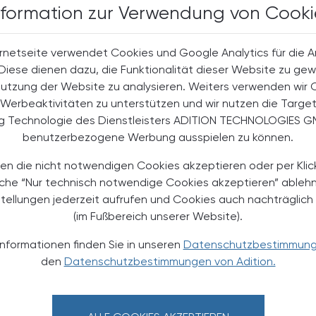
nformation zur Verwendung von Cooki
rnetseite verwendet Cookies und Google Analytics für die 
. Diese dienen dazu, die Funktionalität dieser Website zu gew
halte
Nutzung der Website zu analysieren. Weiters verwenden wir 
t-Abonnent:innen
Werbeaktivitäten zu unterstützen und wir nutzen die Targe
 aktuellen Couponing-Aktionen
ng Technologie des Dienstleisters ADITION TECHNOLOGIES G
 Apotheker-Zeitung informiert
benutzerbezogene Werbung ausspielen zu können.
men aus Pharmazie,
its- und Standespolitik.
en die nicht notwendigen Cookies akzeptieren oder per Klic
äche “Nur technisch notwendige Cookies akzeptieren” ableh
stellungen jederzeit aufrufen und Cookies auch nachträglic
NEMENT BESTELLEN
(im Fußbereich unserer Website).
. UST. zzgl. Versandkosten) für
Informationen finden Sie in unseren
Datenschutzbestimmun
gabe und Online
den
Datenschutzbestimmungen von Adition.
htline
und
Versand- und Zahlungsbedingung
Apotheker-Verlagsgesellschaft m.b.H.