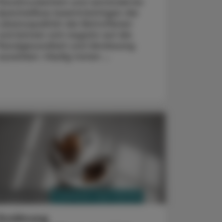
Mundtrockenheit und verminderter
Speichelfluss beeinträchtigen die
Lebensqualität der Betroffenen
und können sich negativ auf die
Mundgesundheit und Verdauung
auswirken. Häufig treten ...
PHARMAZIE, TARA, MEDIZIN
3. August 2026
Ernährung