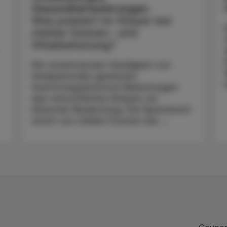
Gesundheitsstörungen
Was passiert im Körper bei
starker Sonnen- und
Hitzebelastung?
Mit zunehmender Häufigkeit von
Hitzeperioden gewinnen
thermoregulatorisch Belastungen
des menschlichen Körpers an
klinischer Bedeutung. Die Spannbreit
reicht von milden Formen wie ...