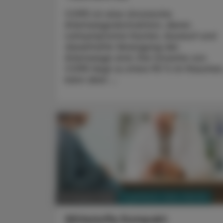
COPD ist eine chronische
Atemwegsobstruktion, deren
Leitsymptome Husten, Auswurf und
dauerhafte Verengung der
Atemwege sind. Die Ursache von
COPD liegt zu etwa 90 % im Rauchen
kann aber ...
PHARMAZIE, TARA, MEDIZIN
03. August 2026
Wirkstoffe Kompakt