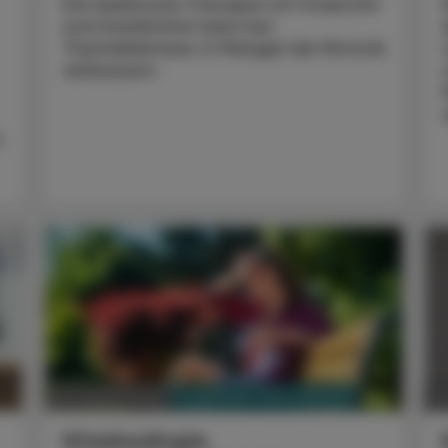
Die Nukleosid-Therapie mit Doxecitin
und Doxribtimin kann bei
Thymidinkinase-2-Mangel die Motorik
verbessern.
,
PHARMAZIE, TARA, MEDIZIN
03. August 2026
0
Hitzebedingte