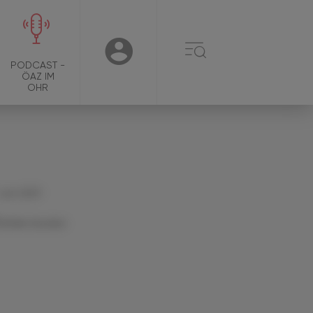
☰
USER
PODCAST -
ÖAZ IM
OHR
 Juni 2021
Artikel drucken