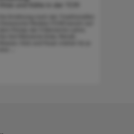
Hitze und Kälte in der TCM
Die Ernährung nach der Traditionellen
Chinesische Medizin (TCM) beruht auf
dem Prinzip der 5 Elemente-Lehre.
Die fünf Elemente Erde, Metall,
Wasser, Holz und Feuer stehen für je
eine ...