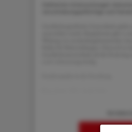
Zahlreiche Untersuchungen dokume
verschreibungspflichtige und freive
Geschlechtsspezifische Unterschiede spielen 
unterschätzt wurde. Beispielsweise gibt es 
Wirkung von entzündungshemmenden Arzneim
Risiko für Nebenwirkungen. Dennoch ist das
Geschlechtsunterschiede auf die Dosierun
noch verbesserungswürdig.
Genderaspekte in der Forschung
Mag. pharm. DDr. André Farko
Sie haben 
HIER ANMELD