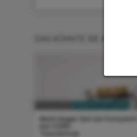
DAS KÖNNTE SIE AUCH IN
PHARMAZIE, TARA, MEDIZIN
03. August 2026
Nach langer Zeit ein Fortschrit
bei COPD
Tozorakimab