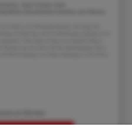
ntieren, dass Frauen mehr
rkäufliche Arzneimittel erhalten als Männer.
eine Rolle in der Pharmakotherapie, die lange Zeit
zunehmend Hinweise auf Geschlechtsunterschiede in der
itteln. Hier haben Frauen ein deutlich höheres
 Bewusstsein der Ärzte für die Auswirkungen dieser
g und Überwachung von Nebenwirkungen in der Praxis
bereits ein ÖAZ-Abo?
EN, UM WEITERZULESEN