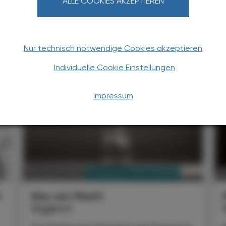
ALLE COOKIES AKZEPTIEREN
Nur technisch notwendige Cookies akzeptieren
TERESSIEREN
Individuelle Cookie Einstellungen
Impressum
PHARMAZIE, TARA, MEDIZIN
03. August 2026
0
t
Neu am Markt
Kygevvi