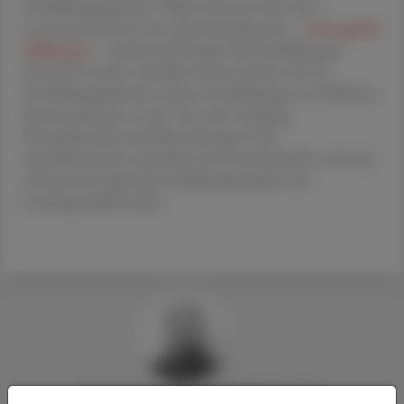
Fortbildungskalender. Weiters können über die e-
Learning-Plattform der Apothekerkammer –
www.apofor
tbildung.at
– mittlerweile knapp 100 Fortbildungen
absolviert werden. Darüber hinaus finden sich im
Fortbildungskalender weitere Fortbildungen wie Effektive
Kommunikation an der Tara, der Lehrgang
Phytopharmaka und Phytotherapie in der
Apothekenpraxis, Apotheke als Erstanlaufstelle sowie das
umfassende regionale Fortbildungsangebot der
Landesgeschäftsstellen.
Mag. Pharm.
Stefan
Deibl
, MSc PhD