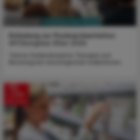
PHARMAZIE, TARA, MEDIZIN
05. Jänner 2026
Einladung zur Posterpräsentation
APOkongress Wien 2026
Thema: Evidenzbasierte Therapie und
Beratung bei neurologischen Indikationen.