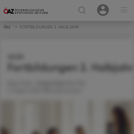
☰
USER
USER
FORTBILDUNGEN 2. HALBJAHR
2025
Fortbildungen 2. Halbjahr
Mag. Pharm.
Stefan
Deibl
, MSc PhD
11. August 2025
Artikel drucken