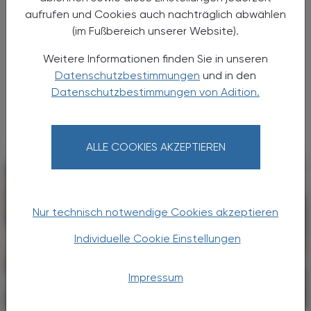
Einladung
aufrufen und Cookies auch nachträglich abwählen
Posterpräsentation APOkongress
(im Fußbereich unserer Website).
Wien 2026
Weitere Informationen finden Sie in unseren
Mitte November wird die Posterpräsentation
Datenschutzbestimmungen
und in den
mit einem neuen Konzept und erstmals nicht
Datenschutzbestimmungen von Adition.
in Schladming, sondern beim APOkongress in
der Bundeshauptstadt veranstaltet.
ALLE COOKIES AKZEPTIEREN
Nur technisch notwendige Cookies akzeptieren
Individuelle Cookie Einstellungen
Impressum
PHARMAZIE, TARA, MEDIZIN
01. April 2026