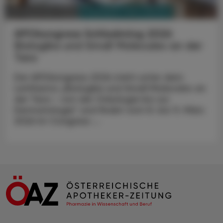
PHARMAZIE, TARA, MEDIZIN
03. Dezember 2025
APOkongress Schladming 2026
Biologika und Small Molecules an der
Tara
Der APOkongress 2026 steht unter dem
Leitthema „Biologika und Small Molecules an
der Tara – von der Onkologie bis zur
Dermatologie“ und findet vom 8. bis 11. März
2026 im Congress ...