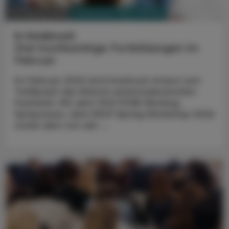
PHARMAZIE, TARA, MEDIZIN
02. Februar 2026
In Innsbruck
Drei hochkarätige Fortbildungen im
Februar
Im Februar 2026 wird Innsbruck erneut zum
Treffpunkt der klinisch-pharmazeutischen
Fachwelt. Mit dem 10th PCNE Working
Symposium, dem ESCP Spring Workshop 2026
sowie dem von der ...