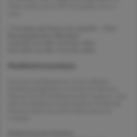
Geräte, welche auch im POC-Portal gelistet sind, zu
testen.
2. Screening und Testen in der Apotheke – Fokus
Pharmakogenetik & Mikrobiom
12.09.2025 von 9:00–13:45 Uhr, online
20.11.2025 von 9:00–13:45 Uhr, online
Medikationsanalyse
Seitens der Apothekerkammer werden zahlreiche
Fortbildungsmöglichkeiten im Bereich der klinischen
Pharmazie und der Medikationsanalyse angeboten. Dazu
zählen der Medikationsanalyse Basiskurs, der Klinische
Pharmazie Zirkel oder auch der Fall des Monats (e-
Learning).
Medikationsanalyse Basiskurs