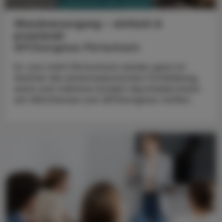
PHARMAZIE, TARA, MEDIZIN
04. März 2026
Wundversorgung – einfach &
praxisnah
APOkongress Pörtschach
Im Juni steht Pörtschach wieder ganz im
Zeichen der pharmazeutischen Fortbildung,
wenn sich mehrere hundert Apotheker:innen
am Wörthersee zum APOkongress treffen.