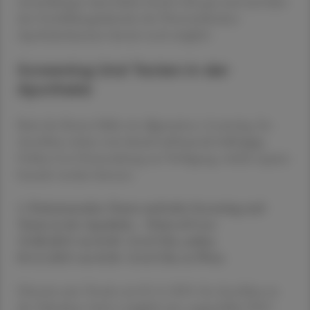
Anmeldungen dazu laufen bereits sehr gut und sind über
den Fortbildungskalender der Österreichischen
Apothekerkammer derzeit noch möglich.
Screening Und Testen in der
Apotheke
Basis des Kurses bildet ein allgemeines e-Learning. Im
Anschluss stehen zwei darauf aufbauende halbtägige
Online-Live-Veranstaltung zur Verfügung, welche separat
besucht werden können.
1. Patientennahes Testen und/oder Screening und
Testen in der Apotheke – Point-of-Care
25.08.2025 von 8:30–13:45 Uhr, online
05.11.2025 von 8:30–13:45 Uhr, in Wien
Hinweis zum Termin am 05.11.2025: Im Anschluss an
die Teilnahme wird es möglich sein, ausgewählte POC-