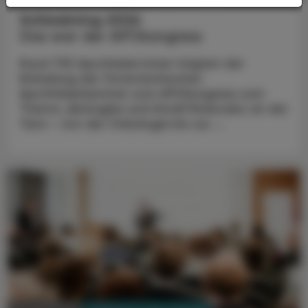
Schladming 2026
Das war der APOkongress
Rund 730 Apotheker:innen folgten der
Einladung der Österreichischen
Apothekerkammer zum APOkongress zum
Thema „Biologika und Small Molecules an der
Tara – von der Onkologie bis zur ...