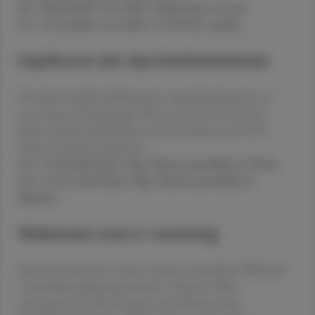
05.–06.09.2025 von 9:00–18:00 Uhr, in Graz
10.–11.10.2025 von 9:00–17:30 Uhr, online
Impfkurse der Apothekerkammer
Die duale Impffortbildung der Apothekerkammer (e-
Learning und Praxistag) erfreute sich in den letzten
Jahren großer Beliebtheit und wird daher auch 2025
weiter verstärkt angeboten.
18.–19.10.2025 (pro Tag 2 Kurse parallel), in Wien
22.1–23.11.2025 (pro Tag 2 Kurse parallel), in
Mutters
Webinare und e-Learning
Nach dem Sommer starten wieder monatliche Webinare
zu aktuellen pharmazeutischen Themen. Bitte
entnehmen Sie alle Termine und Themen dem