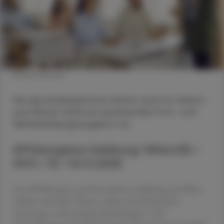
© shutterstock
Die Apothekerkammer bietet auch im Herbst
und Winter 2025 ein spannendes Fort- und
Weiterbildungsangebot an.
APOkongress Salzburg/Wien:08.–
09.11./15.–16.11.2025
Der APOkongress im November in Salzburg und Wien
widmet sich dem Thema „Akute und chronische
Atemwegs- und Lungenerkrankungen“. Die